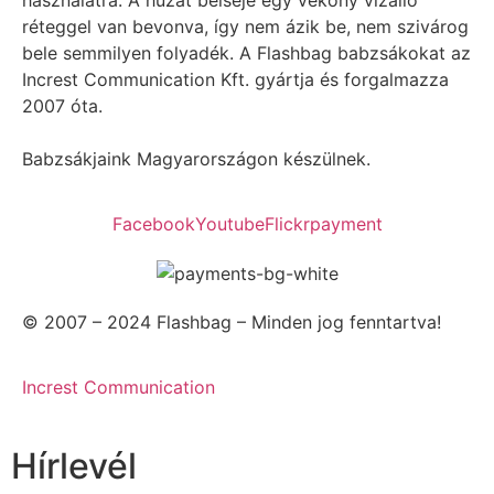
használatra. A huzat belseje egy vékony vízálló
réteggel van bevonva, így nem ázik be, nem szivárog
bele semmilyen folyadék. A Flashbag babzsákokat az
Increst Communication Kft. gyártja és forgalmazza
2007 óta.
Babzsákjaink Magyarországon készülnek.
Facebook
Youtube
Flickr
payment
© 2007 – 2024 Flashbag – Minden jog fenntartva!
Increst Communication
Hírlevél