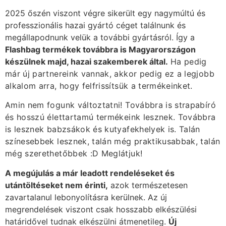
2025 őszén viszont végre sikerült egy nagymúltú és
professzionális hazai gyártó céget találnunk és
megállapodnunk velük a további gyártásról. Így a
Flashbag termékek továbbra is Magyarországon
készülnek majd, hazai szakemberek által.
Ha pedig
már új partnereink vannak, akkor pedig ez a legjobb
alkalom arra, hogy felfrissítsük a termékeinket.
Amin nem fogunk változtatni! Továbbra is strapabíró
és hosszú élettartamú termékeink lesznek. Továbbra
is lesznek babzsákok és kutyafekhelyek is. Talán
színesebbek lesznek, talán még praktikusabbak, talán
még szerethetőbbek :D Meglátjuk!
A megújulás a már leadott rendeléseket és
utántöltéseket nem érinti,
azok természetesen
zavartalanul lebonyolításra kerülnek. Az új
megrendelések viszont csak hosszabb elkészülési
határidővel tudnak elkészülni átmenetileg.
Új