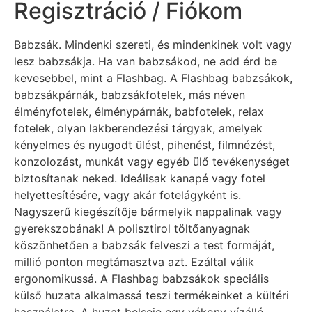
Regisztráció / Fiókom
Babzsák. Mindenki szereti, és mindenkinek volt vagy
lesz babzsákja. Ha van babzsákod, ne add érd be
kevesebbel, mint a Flashbag. A Flashbag babzsákok,
babzsákpárnák, babzsákfotelek, más néven
élményfotelek, élménypárnák, babfotelek, relax
fotelek, olyan lakberendezési tárgyak, amelyek
kényelmes és nyugodt ülést, pihenést, filmnézést,
konzolozást, munkát vagy egyéb ülő tevékenységet
biztosítanak neked. Ideálisak kanapé vagy fotel
helyettesítésére, vagy akár fotelágyként is.
Nagyszerű kiegészítője bármelyik nappalinak vagy
gyerekszobának! A polisztirol töltőanyagnak
köszönhetően a babzsák felveszi a test formáját,
millió ponton megtámasztva azt. Ezáltal válik
ergonomikussá. A Flashbag babzsákok speciális
külső huzata alkalmassá teszi termékeinket a kültéri