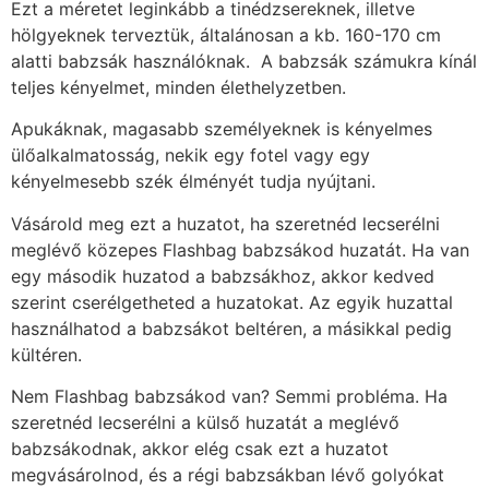
Ezt a méretet leginkább a tinédzsereknek, illetve
hölgyeknek terveztük, általánosan a kb. 160-170 cm
alatti babzsák használóknak. A babzsák számukra kínál
teljes kényelmet, minden élethelyzetben.
Apukáknak, magasabb személyeknek is kényelmes
ülőalkalmatosság, nekik egy fotel vagy egy
kényelmesebb szék élményét tudja nyújtani.
Vásárold meg ezt a huzatot, ha szeretnéd lecserélni
meglévő közepes Flashbag babzsákod huzatát. Ha van
egy második huzatod a babzsákhoz, akkor kedved
szerint cserélgetheted a huzatokat. Az egyik huzattal
használhatod a babzsákot beltéren, a másikkal pedig
kültéren.
Nem Flashbag babzsákod van? Semmi probléma. Ha
szeretnéd lecserélni a külső huzatát a meglévő
babzsákodnak, akkor elég csak ezt a huzatot
megvásárolnod, és a régi babzsákban lévő golyókat