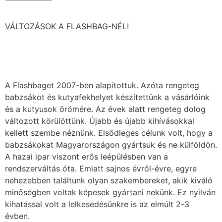
VÁLTOZÁSOK A FLASHBAG-NÉL!
A Flashbaget 2007-ben alapítottuk. Azóta rengeteg
babzsákot és kutyafekhelyet készítettünk a vásárlóink
és a kutyusok örömére. Az évek alatt rengeteg dolog
változott körülöttünk. Újabb és újabb kihívásokkal
kellett szembe néznünk. Elsődleges célunk volt, hogy a
babzsákokat Magyarországon gyártsuk és ne külföldön.
A hazai ipar viszont erős leépülésben van a
rendszerváltás óta. Emiatt sajnos évről-évre, egyre
nehezebben találtunk olyan szakembereket, akik kiváló
minőségben voltak képesek gyártani nekünk. Ez nyilván
kihatással volt a lelkesedésünkre is az elmúlt 2-3
évben.