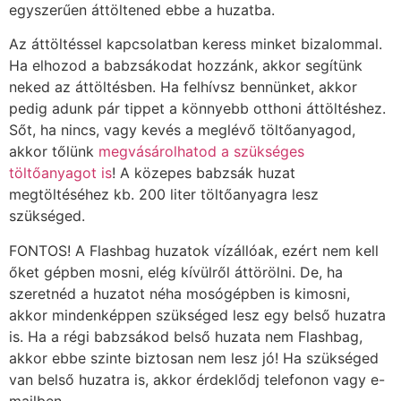
egyszerűen áttöltened ebbe a huzatba.
Az áttöltéssel kapcsolatban keress minket bizalommal.
Ha elhozod a babzsákodat hozzánk, akkor segítünk
neked az áttöltésben. Ha felhívsz bennünket, akkor
pedig adunk pár tippet a könnyebb otthoni áttöltéshez.
Sőt, ha nincs, vagy kevés a meglévő töltőanyagod,
akkor tőlünk
megvásárolhatod a szükséges
töltőanyagot is
! A közepes babzsák huzat
megtöltéséhez kb. 200 liter töltőanyagra lesz
szükséged.
FONTOS! A Flashbag huzatok vízállóak, ezért nem kell
őket gépben mosni, elég kívülről áttörölni. De, ha
szeretnéd a huzatot néha mosógépben is kimosni,
akkor mindenképpen szükséged lesz egy belső huzatra
is. Ha a régi babzsákod belső huzata nem Flashbag,
akkor ebbe szinte biztosan nem lesz jó! Ha szükséged
van belső huzatra is, akkor érdeklődj telefonon vagy e-
mailben.