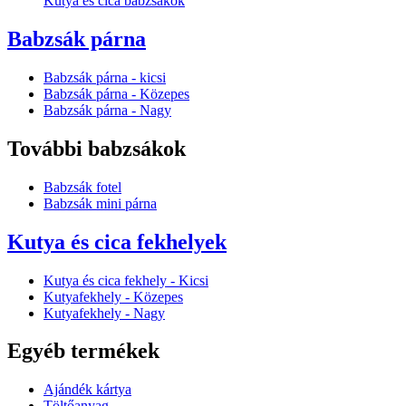
Kutya és cica babzsákok
Babzsák párna
Babzsák párna - kicsi
Babzsák párna - Közepes
Babzsák párna - Nagy
További babzsákok
Babzsák fotel
Babzsák mini párna
Kutya és cica fekhelyek
Kutya és cica fekhely - Kicsi
Kutyafekhely - Közepes
Kutyafekhely - Nagy
Egyéb termékek
Ajándék kártya
Töltőanyag