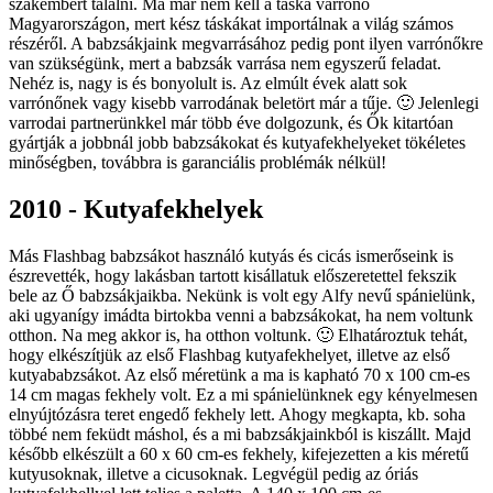
szakembert találni. Ma már nem kell a táska varrónő
Magyarországon, mert kész táskákat importálnak a világ számos
részéről. A babzsákjaink megvarrásához pedig pont ilyen varrónőkre
van szükségünk, mert a babzsák varrása nem egyszerű feladat.
Nehéz is, nagy is és bonyolult is. Az elmúlt évek alatt sok
varrónőnek vagy kisebb varrodának beletört már a tűje. 🙂 Jelenlegi
varrodai partnerünkkel már több éve dolgozunk, és Ők kitartóan
gyártják a jobbnál jobb babzsákokat és kutyafekhelyeket tökéletes
minőségben, továbbra is garanciális problémák nélkül!
2010 - Kutyafekhelyek
Más Flashbag babzsákot használó kutyás és cicás ismerőseink is
észrevették, hogy lakásban tartott kisállatuk előszeretettel fekszik
bele az Ő babzsákjaikba. Nekünk is volt egy Alfy nevű spánielünk,
aki ugyanígy imádta birtokba venni a babzsákokat, ha nem voltunk
otthon. Na meg akkor is, ha otthon voltunk. 🙂 Elhatároztuk tehát,
hogy elkészítjük az első Flashbag kutyafekhelyet, illetve az első
kutyababzsákot. Az első méretünk a ma is kapható 70 x 100 cm-es
14 cm magas fekhely volt. Ez a mi spánielünknek egy kényelmesen
elnyújtózásra teret engedő fekhely lett. Ahogy megkapta, kb. soha
többé nem feküdt máshol, és a mi babzsákjainkból is kiszállt. Majd
később elkészült a 60 x 60 cm-es fekhely, kifejezetten a kis méretű
kutyusoknak, illetve a cicusoknak. Legvégül pedig az óriás