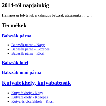
2014-től napjainkig
Hamarosan folytatjuk a kalandos babzsák utazásunkat ……
Termékek
Babzsák párna
Babzsák párna - Nagy
Babzsák párna - Közepes
Babzsák párna - Kicsi
Babzsák fotel
Babzsák mini párna
Kutyafekhely, kutyababzsák
Kutyafekhely - Nagy
Kutyafekhely - Közepes
Kutya és cicafekhely - Kicsi