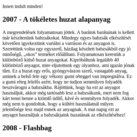
Innen indult minden!
2007 - A tökéletes huzat alapanyag
A megrendelések folyamatosan jöttek. A barátok barátainak is kellett
már készítenünk babzsákokat. Mindegy egyes babzsák elkészítését
követően igyekeztünk variálni a varráson és az anyagon is.
Szerettünk volna egy egyszerű, házilag készített babzsákból egy jó
minőségű, „okos” terméket előállítani. Folyamatosan kerestük a
különböző külső huzat anyagokat. Kipróbáltunk legalább 40
különböző anyagot, mire eljutottunk egy olyanhoz, ami igazán jónak
tűnt. Ez a huzat egy erős, gyöngyvászon szerű, vastagabb anyag,
aminek a belső fele egy vékony gumi réteggel van impregnálva. Ez
a gumi réteg felelős azért, hogy ne tudjon semmilyen folyadék
beszivárogni a babzsákba. Rájöttünk, hogy ha ezt az anyagot
használjuk, akkor még tartósabb lesz a babzsákunk, mert nem fog
kárt tenni benne a kiömlő üdítő, kávé és semmilyen folyadék. Akkor
még nem is gondoltuk, hogy a kültéri használatnál milyen
jelentősége lesz majd ennek az anyagnak. A mai napig ezt az
anyagot használjuk a babzsákjaink huzatának az elkészítéséhez!
2008 - Flashbag