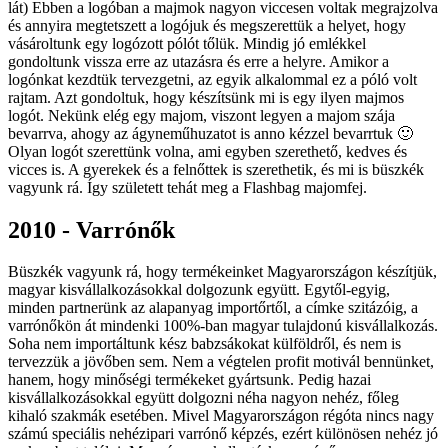
lát) Ebben a logóban a majmok nagyon viccesen voltak megrajzolva
és annyira megtetszett a logójuk és megszerettük a helyet, hogy
vásároltunk egy logózott pólót tőlük. Mindig jó emlékkel
gondoltunk vissza erre az utazásra és erre a helyre. Amikor a
logónkat kezdtük tervezgetni, az egyik alkalommal ez a póló volt
rajtam. Azt gondoltuk, hogy készítsünk mi is egy ilyen majmos
logót. Nekünk elég egy majom, viszont legyen a majom szája
bevarrva, ahogy az ágyneműhuzatot is anno kézzel bevarrtuk 🙂
Olyan logót szerettünk volna, ami egyben szerethető, kedves és
vicces is. A gyerekek és a felnőttek is szerethetik, és mi is büszkék
vagyunk rá. Így született tehát meg a Flashbag majomfej.
2010 - Varrónők
Büszkék vagyunk rá, hogy termékeinket Magyarországon készítjük,
magyar kisvállalkozásokkal dolgozunk együtt. Egytől-egyig,
minden partnerünk az alapanyag importőrtől, a címke szitázóig, a
varrónőkön át mindenki 100%-ban magyar tulajdonú kisvállalkozás.
Soha nem importáltunk kész babzsákokat külföldről, és nem is
tervezzük a jövőben sem. Nem a végtelen profit motivál bennünket,
hanem, hogy minőségi termékeket gyártsunk. Pedig hazai
kisvállalkozásokkal együtt dolgozni néha nagyon nehéz, főleg
kihaló szakmák esetében. Mivel Magyarországon régóta nincs nagy
számú speciális nehézipari varrónő képzés, ezért különösen nehéz jó