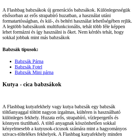
A Flashbag babzsákok új generációs babzsákok. Különlegességük
elsősorban az erős strapabíró huzatban, a használat utáni
formatartósságban, és kül-, és beltéri használat lehetőségében rejlik.
A legtöbb babzsákunk multifunkcionális, tehát több féle képpen
lehet formázni és így használni is őket. Nem kérdés tehát, hogy
sokkal jobbak mint más babzsákok
Babzsák típusok:
Babzsák Párna
Babzsák Fotel
Babzsák Mini párna
Kutya - cica babzsákok
A Flashbag kutyafekhely vagy kutya babzsák egy babzsák
töltőanyaggal töltött nagyon izgalmas, kültéren is használható
különleges fekhely. Huzata erős, strapabíró, vízlepergetős és
könnyen tisztítható. A töltő anyagnak köszönhetően sokkal
kényelmesebb a kutyusok-cicusok számára mint a hagyományos
szivacs-töltelékes fekhelyek. A Flashbag kutyafekhely minden