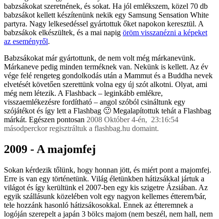
babzsákokat szeretnének, és sokat. Ha jól emlékszem, közel 70 db
babzsákot kellett készítenünk nekik egy Samsung Sensation White
partyra. Nagy lelkesedéssel gyártottuk őket napokon keresztül. A
babzsákok elkészültek, és a mai napig
öröm visszanézni a képeket
az eseményről
.
Babzsákokat már gyártottunk, de nem volt még márkanevünk.
Márkaneve pedig minden terméknek van. Nekünk is kellett. Az év
vége felé rengeteg gondolkodás után a Mammut és a Buddha nevek
elvetését követően szerettünk volna egy új szót alkotni. Olyat, ami
még nem létezik. A Flashback – leginkább emlékre,
visszaemlékezésre fordítható – angol szóból csináltunk egy
szójátékot és így lett a Flashbag 🙂 Megalapítottuk tehát a Flashbag
márkát. Egészen pontosan
2008 Október 4-én, 23:16:54
másodperckor regisztráltuk a flashbag.hu domaint.
2009 - A majomfej
Sokan kérdezik tőlünk, hogy honnan jött, és miért pont a majomfej.
Erre is van egy történetünk. Világ életünkben hátizsákkal jártuk a
világot és így kerültünk el 2007-ben egy kis szigetre Ázsiában. Az
egyik szállásunk közelében volt egy nagyon kellemes étterem/bár,
tele hozzánk hasonló hátizsákosokkal. Ennek az étteremnek a
logóján szerepelt a japán 3 bölcs majom (nem beszél, nem hall, nem