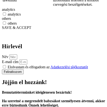
tawkuuid
azonosítani lehessen a korábbi
csevegési beszélgetéseket.
analytics
analytics
others
others
SAVE & ACCEPT
Hírlevél
Név
E-mail cím
Elolvastam és elfogadom az
Adatkezelési tájékoztatót
Feliratkozom
Jöjjön el hozzánk!
Bemutatótermünket ideiglenesen bezártuk!
Ha szeretné a megrendelt babzsákot személyesen átvenni, akkor
erre biztosítunk Önnek lehetőséget.