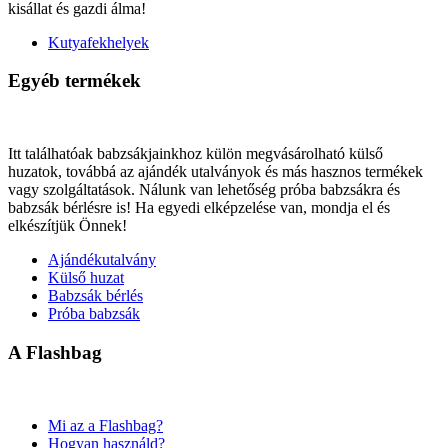
kisállat és gazdi álma!
Kutyafekhelyek
Egyéb termékek
Itt találhatóak babzsákjainkhoz külön megvásárolható külső
huzatok, továbbá az ajándék utalványok és más hasznos termékek
vagy szolgáltatások. Nálunk van lehetőség próba babzsákra és
babzsák bérlésre is! Ha egyedi elképzelése van, mondja el és
elkészítjük Önnek!
Ajándékutalvány
Külső huzat
Babzsák bérlés
Próba babzsák
A Flashbag
Mi az a Flashbag?
Hogyan használd?