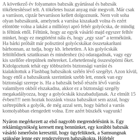
A következő év folyamatos babzsák gyártással és babzsák
tökéletesítéssel telt. A tökéletes huzat anyag már megvolt. Már csak
a varráson, cipzár bevarráson kellett dolgoznunk. Nem volt soha
olyan babzsákunk, amelynek a varrása kiszakadt volna és ezért
elöntötte volna a lakást a milliónyi apró fehér golyócska, de mindig
is féltünk ettől. Féltünk, hogy az egyik vásárló majd egyszer felhív
minket, hogy ez megtörtént nála és, hogy „egy szar” a termékünk.
Ha bárki próbált már polisztirol golyócskákat összetakarítani
bárhonnan, az tudja, hogy kb. lehetetlen. A kis golyócskák
feltöltődnek sztatikusan és mindenhez (is) odaragadnak, vagy egy
kis szellőre elrepülnek métereket. Lehetetlenség összesöpörni őket.
Kidolgoztunk tehát egy többszörös biztonsági varrást és
kialakítottuk a Flashbag babzsákok szélén lévő szegélyt. Azon kívül,
hogy ettől a babzsákunk szerintünk szebb lett, ennek van egy
biztonsági szerepe is. Ha a babzsák belső részén lévő varrás
valamilyen okból elszakadna, akkor ez a biztonsági szegély
megakadályozza, hogy a golyócskák kiszabaduljanak. Az elmúlt 15
évben!!!! nem hoztak hozzánk vissza babzsákot sem azzal, hogy
szétrepültek a golyók, de még azzal sem, hogy bárhol a varrás
komolyabban elengedett volna. Erre azért büszkék vagyunk!
Nyáron megérkezett az első nagyobb megrendelésünk is. Egy
reklámügynökség keresett meg bennünket, egy korábbi babzsák
vásárló ismerősön keresztül, hogy ügyfelüknek, a Samsungnak
szüksége lenne egy rendezvényen babzsákokra. Hófehér