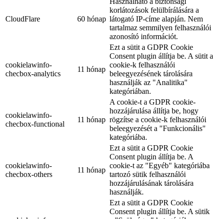
Használható a biztonsági
korlátozások felülbírálására a
CloudFlare
60 hónap
látogató IP-címe alapján. Nem
tartalmaz semmilyen felhasználói
azonosító információt.
Ezt a sütit a GDPR Cookie
Consent plugin állítja be. A sütit a
cookielawinfo-
cookie-k felhasználói
11 hónap
checbox-analytics
beleegyezésének tárolására
használják az "Analitika"
kategóriában.
A cookie-t a GDPR cookie-
hozzájárulása állítja be, hogy
cookielawinfo-
11 hónap
rögzítse a cookie-k felhasználói
checbox-functional
beleegyezését a "Funkcionális"
kategóriába.
Ezt a sütit a GDPR Cookie
Consent plugin állítja be. A
cookielawinfo-
cookie-t az "Egyéb" kategóriába
11 hónap
checbox-others
tartozó sütik felhasználói
hozzájárulásának tárolására
használják.
Ezt a sütit a GDPR Cookie
Consent plugin állítja be. A sütik