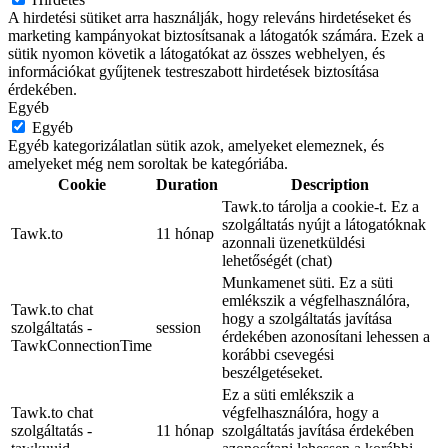
A hirdetési sütiket arra használják, hogy releváns hirdetéseket és
marketing kampányokat biztosítsanak a látogatók számára. Ezek a
sütik nyomon követik a látogatókat az összes webhelyen, és
információkat gyűjtenek testreszabott hirdetések biztosítása
érdekében.
Egyéb
Egyéb
Egyéb kategorizálatlan sütik azok, amelyeket elemeznek, és
amelyeket még nem soroltak be kategóriába.
Cookie
Duration
Description
Tawk.to tárolja a cookie-t. Ez a
szolgáltatás nyújt a látogatóknak
Tawk.to
11 hónap
azonnali üzenetküldési
lehetőségét (chat)
Munkamenet süti. Ez a süti
emlékszik a végfelhasználóra,
Tawk.to chat
hogy a szolgáltatás javítása
szolgáltatás -
session
érdekében azonosítani lehessen a
TawkConnectionTime
korábbi csevegési
beszélgetéseket.
Ez a süti emlékszik a
Tawk.to chat
végfelhasználóra, hogy a
szolgáltatás -
11 hónap
szolgáltatás javítása érdekében