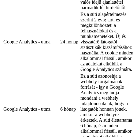
valós idejű ajánlattétel
harmadik fél hirdetőitől.
Ez a süti alapértelmezés
szerint 2 évig tart, és
megkülönbözteti a
felhasználókat és a
munkameneteket. Új és
Google Analytics - utma
24 hónap
visszatérő látogatói
statisztikák kiszámításához
használta. A cookie minden
alkalommal frissül, amikor
az adatokat elküldik a
Google Analytics számára.
Ez a süti azonosítja a
webhely forgalmának
forrását - így a Google
Analytics meg tudja
mondani a webhely
tulajdonosoknak, hogy a
Google Analytics - utmz
6 hónap
látogatók honnan jöttek,
amikor a webhelyre
érkeztek. A süti élettartama
6 hónap, és minden
alkalommal frissül, amikor
az adatokat elküldik a