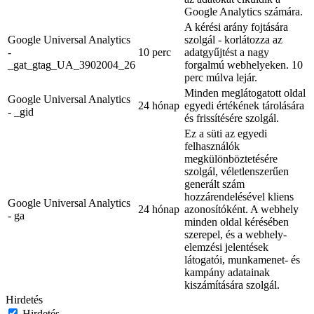
Google Analytics számára.
A kérési arány fojtására
Google Universal Analytics
szolgál - korlátozza az
-
10 perc
adatgyűjtést a nagy
_gat_gtag_UA_3902004_26
forgalmú webhelyeken. 10
perc múlva lejár.
Minden meglátogatott oldal
Google Universal Analytics
24 hónap
egyedi értékének tárolására
- _gid
és frissítésére szolgál.
Ez a süti az egyedi
felhasználók
megkülönböztetésére
szolgál, véletlenszerűen
generált szám
hozzárendelésével kliens
Google Universal Analytics
24 hónap
azonosítóként. A webhely
- ga
minden oldal kérésében
szerepel, és a webhely-
elemzési jelentések
látogatói, munkamenet- és
kampány adatainak
kiszámítására szolgál.
Hirdetés
Hirdetés