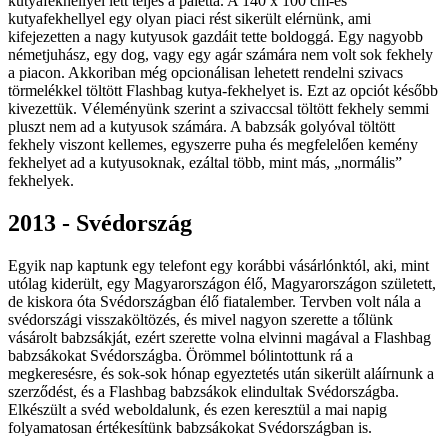
kutyafekhellyel lett teljes a paletta. A 140 x 100 cm-es
kutyafekhellyel egy olyan piaci rést sikerült elérnünk, ami
kifejezetten a nagy kutyusok gazdáit tette boldoggá. Egy nagyobb
németjuhász, egy dog, vagy egy agár számára nem volt sok fekhely
a piacon. Akkoriban még opcionálisan lehetett rendelni szivacs
törmelékkel töltött Flashbag kutya-fekhelyet is. Ezt az opciót később
kivezettük. Véleményünk szerint a szivaccsal töltött fekhely semmi
pluszt nem ad a kutyusok számára. A babzsák golyóval töltött
fekhely viszont kellemes, egyszerre puha és megfelelően kemény
fekhelyet ad a kutyusoknak, ezáltal több, mint más, „normális”
fekhelyek.
2013 - Svédország
Egyik nap kaptunk egy telefont egy korábbi vásárlónktól, aki, mint
utólag kiderült, egy Magyarországon élő, Magyarországon született,
de kiskora óta Svédországban élő fiatalember. Tervben volt nála a
svédországi visszaköltözés, és mivel nagyon szerette a tőlünk
vásárolt babzsákját, ezért szerette volna elvinni magával a Flashbag
babzsákokat Svédországba. Örömmel bólintottunk rá a
megkeresésre, és sok-sok hónap egyeztetés után sikerült aláírnunk a
szerződést, és a Flashbag babzsákok elindultak Svédországba.
Elkészült a svéd weboldalunk, és ezen keresztül a mai napig
folyamatosan értékesítünk babzsákokat Svédországban is.