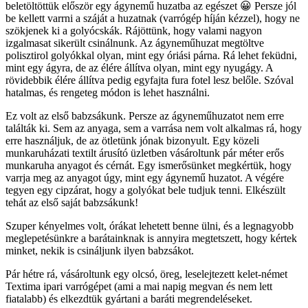
beletöltöttük először egy ágynemű huzatba az egészet 😀 Persze jól
be kellett varrni a száját a huzatnak (varrógép híján kézzel), hogy ne
szökjenek ki a golyócskák. Rájöttünk, hogy valami nagyon
izgalmasat sikerült csinálnunk. Az ágyneműhuzat megtöltve
polisztirol golyókkal olyan, mint egy óriási párna. Rá lehet feküdni,
mint egy ágyra, de az élére állítva olyan, mint egy nyugágy. A
rövidebbik élére állítva pedig egyfajta fura fotel lesz belőle. Szóval
hatalmas, és rengeteg módon is lehet használni.
Ez volt az első babzsákunk. Persze az ágyneműhuzatot nem erre
találták ki. Sem az anyaga, sem a varrása nem volt alkalmas rá, hogy
erre használjuk, de az ötletünk jónak bizonyult. Egy közeli
munkaruházati textilt árusító üzletben vásároltunk pár méter erős
munkaruha anyagot és cérnát. Egy ismerősünket megkértük, hogy
varrja meg az anyagot úgy, mint egy ágynemű huzatot. A végére
tegyen egy cipzárat, hogy a golyókat bele tudjuk tenni. Elkészült
tehát az első saját babzsákunk!
Szuper kényelmes volt, órákat lehetett benne ülni, és a legnagyobb
meglepetésünkre a barátainknak is annyira megtetszett, hogy kértek
minket, nekik is csináljunk ilyen babzsákot.
Pár hétre rá, vásároltunk egy olcsó, öreg, leselejtezett kelet-német
Textima ipari varrógépet (ami a mai napig megvan és nem lett
fiatalabb) és elkezdtük gyártani a baráti megrendeléseket.