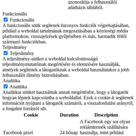
azonosítója a felhasználói
adatbázis táblából.
Funkcionális
Funkcionális
A funkcionális sütik segítenek bizonyos funkciók végrehajtásában,
például a weboldal tartalmának megosztásában a közösségi média
platformokon, visszajelzések gyűjtésében és más, harmadik féltől
származó funkciókban.
Teljesítmény
Teljesítmény
A teljesítmény-sütiket a weboldal kulcsfontosságú
teljesítménymutatóinak megértésére és elemzésére használják,
amelyek segítenek a látogatóknak a weboldal használatakor a jobb
felhasználói élmény biztosításában.
Analitika
Analitika
Analitikai sütiket használnak annak megértésére, hogy a látogatók
hogyan lépnek kapcsolatba a weboldallal. Ezek a cookie-k segítenek
információt nyújtani a látogatók számáról, a visszafordulási arányról,
a forgalmi forrásról stb.
Cookie
Duration
Description
A Facebook egy sor olyan
reklámtermék szállítására
Facebook pixel
24 hónap
használja, mint például