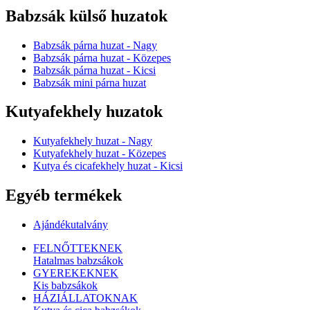
Babzsák külső huzatok
Babzsák párna huzat - Nagy
Babzsák párna huzat - Közepes
Babzsák párna huzat - Kicsi
Babzsák mini párna huzat
Kutyafekhely huzatok
Kutyafekhely huzat - Nagy
Kutyafekhely huzat - Közepes
Kutya és cicafekhely huzat - Kicsi
Egyéb termékek
Ajándékutalvány
FELNŐTTEKNEK
Hatalmas babzsákok
GYEREKEKNEK
Kis babzsákok
HÁZIÁLLATOKNAK