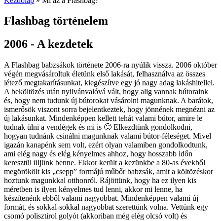
Kezdőlap
»
Mi az a Flashbag?
Flashbag történelem
2006 - A kezdetek
A Flashbag babzsákok története 2006-ra nyúlik vissza. 2006 október
végén megvásároltuk életünk első lakását, felhasználva az összes
létező megtakarításunkat, kiegészítve egy jó nagy adag lakáshitellel.
A beköltözés után nyilvánvalóvá vált, hogy alig vannak bútoraink
és, hogy nem tudunk új bútorokat vásárolni magunknak. A barátok,
ismerősök viszont sorra bejelentkeztek, hogy jönnének megnézni az
új lakásunkat. Mindenképpen kellett tehát valami bútor, amire le
tudnak ülni a vendégek és mi is 🙂 Elkezdtünk gondolkodni,
hogyan tudnánk csinálni magunknak valami bútor-féleséget. Mivel
igazán kanapénk sem volt, ezért olyan valamiben gondolkodtunk,
ami elég nagy és elég kényelmes ahhoz, hogy hosszabb időn
keresztül üljünk benne. Ekkor került a kezünkbe a 80-as évekből
megörökölt kis „csepp” formájú műbőr babzsák, amit a költözéskor
hoztunk magunkkal otthonról. Rájöttünk, hogy ha ez ilyen kis
méretben is ilyen kényelmes tud lenni, akkor mi lenne, ha
készítenénk ebből valami nagyobbat. Mindenképpen valami új
formát, és sokkal-sokkal nagyobbat szerettünk volna. Vettünk egy
csomó polisztirol golyót (akkoriban még elég olcsó volt) és