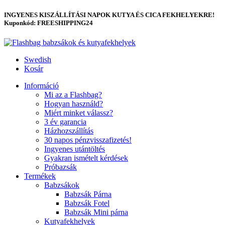
INGYENES KISZÁLLÍTÁSI NAPOK KUTYA ÉS CICA FEKHELYEKRE!
Kuponkód: FREESHIPPING24
Swedish
Kosár
Információ
Mi az a Flashbag?
Hogyan használd?
Miért minket válassz?
3 év garancia
Házhozszállítás
30 napos pénzvisszafizetés!
Ingyenes utántöltés
Gyakran ismételt kérdések
Próbazsák
Termékek
Babzsákok
Babzsák Párna
Babzsák Fotel
Babzsák Mini párna
Kutyafekhelyek