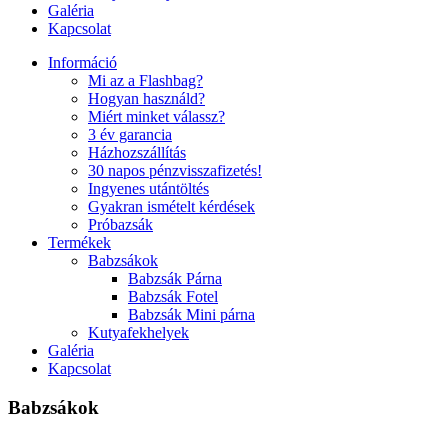
Galéria
Kapcsolat
Információ
Mi az a Flashbag?
Hogyan használd?
Miért minket válassz?
3 év garancia
Házhozszállítás
30 napos pénzvisszafizetés!
Ingyenes utántöltés
Gyakran ismételt kérdések
Próbazsák
Termékek
Babzsákok
Babzsák Párna
Babzsák Fotel
Babzsák Mini párna
Kutyafekhelyek
Galéria
Kapcsolat
Babzsákok