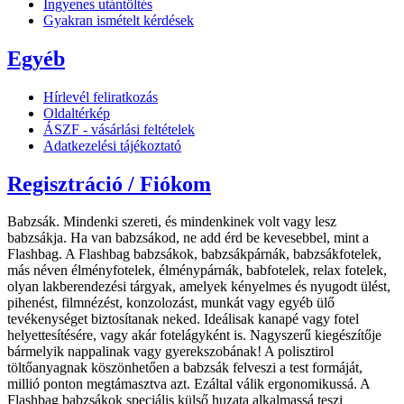
Ingyenes utántöltés
Gyakran ismételt kérdések
Egyéb
Hírlevél feliratkozás
Oldaltérkép
ÁSZF - vásárlási feltételek
Adatkezelési tájékoztató
Regisztráció / Fiókom
Babzsák. Mindenki szereti, és mindenkinek volt vagy lesz
babzsákja. Ha van babzsákod, ne add érd be kevesebbel, mint a
Flashbag. A Flashbag babzsákok, babzsákpárnák, babzsákfotelek,
más néven élményfotelek, élménypárnák, babfotelek, relax fotelek,
olyan lakberendezési tárgyak, amelyek kényelmes és nyugodt ülést,
pihenést, filmnézést, konzolozást, munkát vagy egyéb ülő
tevékenységet biztosítanak neked. Ideálisak kanapé vagy fotel
helyettesítésére, vagy akár fotelágyként is. Nagyszerű kiegészítője
bármelyik nappalinak vagy gyerekszobának! A polisztirol
töltőanyagnak köszönhetően a babzsák felveszi a test formáját,
millió ponton megtámasztva azt. Ezáltal válik ergonomikussá. A
Flashbag babzsákok speciális külső huzata alkalmassá teszi