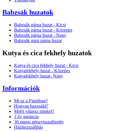
Babzsák huzatok
Babzsák párna huzat - Kicsi
Babzsák párna huzat - Közepes
Babzsák párna huzat - Nagy
Babzsák mini párna huzat
Kutya és cica fekhely huzatok
Kutya és cica fekhely huzat - Kicsi
Kutyafekhely huzat - Közepes
Kutyafekhely huzat- Nagy
Információk
Mi az a Flashbag?
Hogyan használd?
Miért válassz minket?
3 év garancia
30 napos pénzvisszafizetés
Házhozszállítás