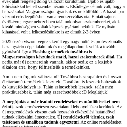
évek alatt rengeteg dolog változott körülöttünk. Újabb és újabb
kihívásokkal kellett szembe néznünk. Elsődleges célunk volt, hogy a
babzsákokat Magyarországon gyártsuk és ne külföldön. A hazai ipar
viszont erős leépülésben van a rendszerváltás óta. Emiatt sajnos
évről-évre, egyre nehezebben találtunk olyan szakembereket, akik
kiváló minőségben voltak képesek gyártani nekünk. Ez nyilván
kihatással volt a lelkesedésünkre is az elmúlt 2-3 évben.
2025 őszén viszont végre sikerült egy nagymúltú és professzionális
hazai gyártó céget találnunk és megállapodnunk velük a további
gyártásról. Így a
Flashbag termékek továbbra is
Magyarországon készülnek majd, hazai szakemberek által.
Ha
pedig már új partnereink vannak, akkor pedig ez a legjobb
alkalom arra, hogy felfrissítsük a termékeinket.
Amin nem fogunk változtatni! Továbbra is strapabíró és hosszú
élettartamú termékeink lesznek. Továbbra is lesznek babzsákok
és kutyafekhelyek is. Talán színesebbek lesznek, talán még
praktikusabbak, talán még szerethetőbbek :D Meglátjuk!
A megújulás a már leadott rendeléseket és utántöltéseket nem
érinti,
azok természetesen zavartalanul lebonyolításra kerülnek. Az
új megrendelések viszont csak hosszabb elkészülési határidővel
tudnak elkészülni átmenetileg.
Új rendelésekről jelenleg csak
telefonon és emailben tudunk egyeztetni.
Az online rendeléseket