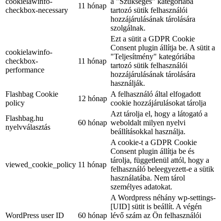
cookielawinfo-
a "Szükséges" kategóriába
11 hónap
checkbox-necessary
tartozó sütik felhasználói
hozzájárulásának tárolására
szolgálnak.
Ezt a sütit a GDPR Cookie
Consent plugin állítja be. A sütit a
cookielawinfo-
"Teljesítmény" kategóriába
checkbox-
11 hónap
tartozó sütik felhasználói
performance
hozzájárulásának tárolására
használják.
Flashbag Cookie
A felhasználó által elfogadott
12 hónap
policy
cookie hozzájárulásokat tárolja
Azt tárolja el, hogy a látogató a
Flashbag.hu
60 hónap
weboldalt milyen nyelvi
nyelvválasztás
beállításokkal használja.
A cookie-t a GDPR Cookie
Consent plugin állítja be és
tárolja, függetlenül attól, hogy a
viewed_cookie_policy
11 hónap
felhasználó beleegyezett-e a sütik
használatába. Nem tárol
személyes adatokat.
A Wordpress néhány wp-settings-
[UID] sütit is beállít. A végén
WordPress user ID
60 hónap
lévő szám az Ön felhasználói