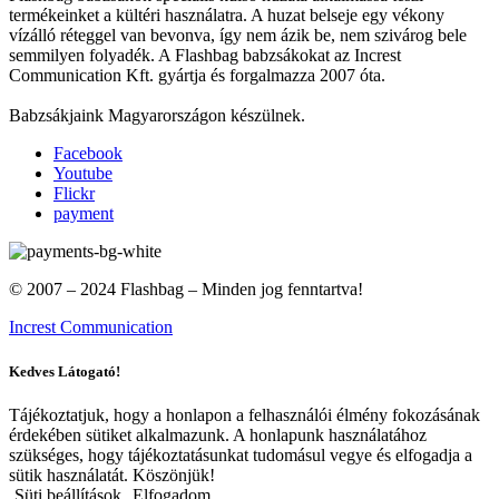
termékeinket a kültéri használatra. A huzat belseje egy vékony
vízálló réteggel van bevonva, így nem ázik be, nem szivárog bele
semmilyen folyadék. A Flashbag babzsákokat az Increst
Communication Kft. gyártja és forgalmazza 2007 óta.
Babzsákjaink Magyarországon készülnek.
Facebook
Youtube
Flickr
payment
© 2007 – 2024 Flashbag – Minden jog fenntartva!
Increst Communication
Kedves Látogató!
Tájékoztatjuk, hogy a honlapon a felhasználói élmény fokozásának
érdekében sütiket alkalmazunk. A honlapunk használatához
szükséges, hogy tájékoztatásunkat tudomásul vegye és elfogadja a
sütik használatát. Köszönjük!
Süti beállítások
Elfogadom