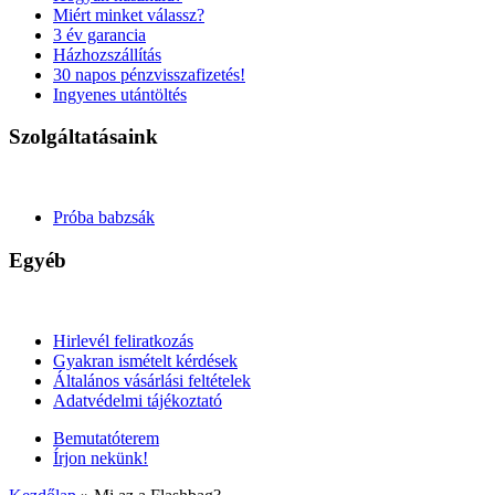
Miért minket válassz?
3 év garancia
Házhozszállítás
30 napos pénzvisszafizetés!
Ingyenes utántöltés
Szolgáltatásaink
Próba babzsák
Egyéb
Hirlevél feliratkozás
Gyakran ismételt kérdések
Általános vásárlási feltételek
Adatvédelmi tájékoztató
Bemutatóterem
Írjon nekünk!