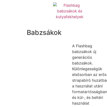
Babzsákok
A Flashbag
babzsákok új
generációs
babzsákok.
Különlegességük
elsősorban az erős
strapabíró huzatba
a használat utáni
formatartósságban
és kül-, és beltéri
használat