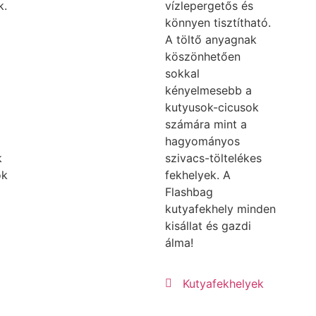
k.
vízlepergetős és
könnyen tisztítható.
A töltő anyagnak
köszönhetően
sokkal
kényelmesebb a
kutyusok-cicusok
számára mint a
hagyományos
k
szivacs-töltelékes
ok
fekhelyek. A
Flashbag
kutyafekhely minden
kisállat és gazdi
álma!
Kutyafekhelyek