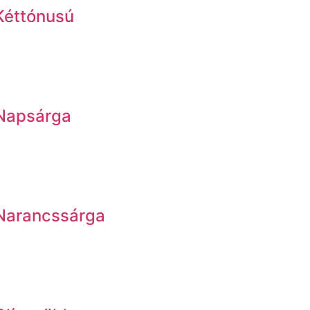
Kéttónusú
 Napsárga
Narancssárga