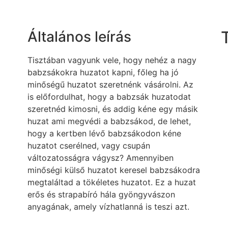
Általános leírás
Tisztában vagyunk vele, hogy nehéz a nagy
babzsákokra huzatot kapni, főleg ha jó
minőségű huzatot szeretnénk vásárolni. Az
is előfordulhat, hogy a babzsák huzatodat
szeretnéd kimosni, és addig kéne egy másik
huzat ami megvédi a babzsákod, de lehet,
hogy a kertben lévő babzsákodon kéne
huzatot cserélned, vagy csupán
változatosságra vágysz? Amennyiben
minőségi külső huzatot keresel babzsákodra
megtaláltad a tökéletes huzatot. Ez a huzat
erős és strapabíró hála gyöngyvászon
anyagának, amely vízhatlanná is teszi azt.