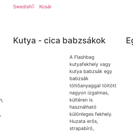
Swedish
Kosár
Kutya - cica babzsákok
E
A Flashbag
kutyafekhely vagy
kutya babzsák egy
babzsák
töltőanyaggal töltött
nagyon izgalmas,
n,
kültéren is
használható
,
különleges fekhely.
Huzata erős,
strapabíró,