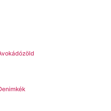
Avokádózöld
 Denimkék