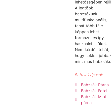
lehetőségében rejli
A legtöbb
babzsákunk
multifunkcionális,
tehát több féle
képpen lehet
formázni és így
használni is őket.
Nem kérdés tehát,
hogy sokkal jobba
mint más babzsák
Babzsák típusok:
Babzsák Párna
Babzsák Fotel
Babzsák Mini
párna