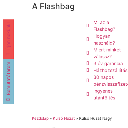
A Flashbag
Mi az a
Írjon nekünk!
Flashbag?
Hogyan
használd?
Miért minket
válassz?
3 év garancia
Bemutatóterem
Házhozszállítás
30 napos
pénzvisszafizet
Ingyenes
utántöltés
Kezdőlap
»
Külső Huzat
»
Külső Huzat Nagy