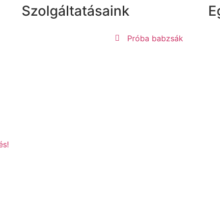
Szolgáltatásaink
E
Próba babzsák
és!