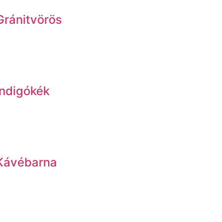
Gránitvörös
Indigókék
 Kávébarna