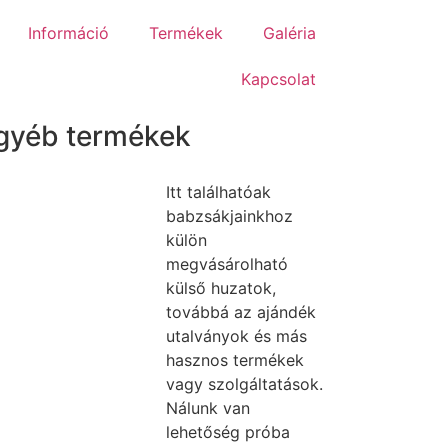
Információ
Termékek
Galéria
Kapcsolat
gyéb termékek
Itt találhatóak
babzsákjainkhoz
külön
megvásárolható
külső huzatok,
továbbá az ajándék
utalványok és más
hasznos termékek
vagy szolgáltatások.
Nálunk van
lehetőség próba