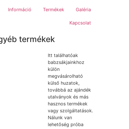
Információ
Termékek
Galéria
Kapcsolat
gyéb termékek
Itt találhatóak
babzsákjainkhoz
külön
megvásárolható
külső huzatok,
továbbá az ajándék
utalványok és más
hasznos termékek
vagy szolgáltatások.
Nálunk van
lehetőség próba