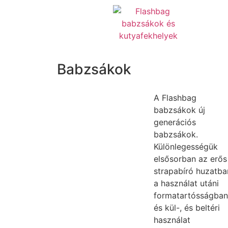
Babzsákok
A Flashbag
babzsákok új
generációs
babzsákok.
Különlegességük
elsősorban az erős
strapabíró huzatba
a használat utáni
formatartósságban
és kül-, és beltéri
használat