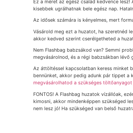
Ez a méret az egész család kedvence lesz! 
kisebbek ugrálhatnak bele egész nap. Hatalm
Az idősek számára is kényelmes, mert forma
Vásárold meg ezt a huzatot, ha szeretnéd 
akkor kedved szerint cserélgetheted a huzat
Nem Flashbag babzsákod van? Semmi problém
megvásárolnod, és a régi babzsákban lévő 
Az áttöltéssel kapcsolatban keress minket 
bennünket, akkor pedig adunk pár tippet a 
megvásárolhatod a szükséges töltőanyagot 
FONTOS! A Flashbag huzatok vízállóak, ezér
kimosni, akkor mindenképpen szükséged lesz
nem lesz jó! Ha szükséged van belső huzatra