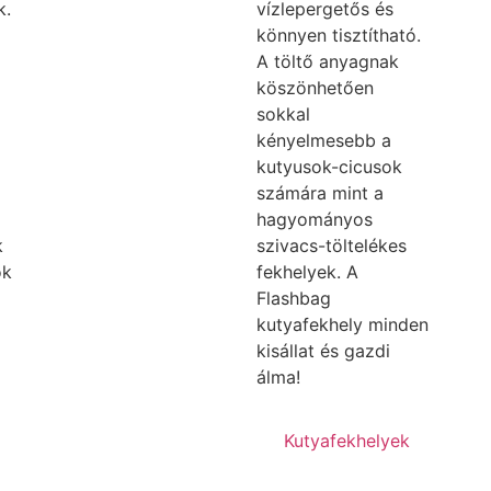
k.
vízlepergetős és
könnyen tisztítható.
A töltő anyagnak
köszönhetően
sokkal
kényelmesebb a
kutyusok-cicusok
számára mint a
hagyományos
k
szivacs-töltelékes
ok
fekhelyek. A
Flashbag
kutyafekhely minden
kisállat és gazdi
álma!
Kutyafekhelyek