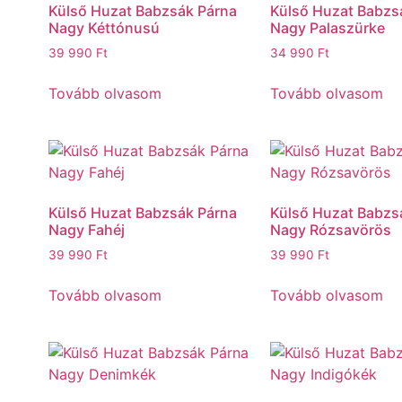
Külső Huzat Babzsák Párna
Külső Huzat Babzs
Nagy Kéttónusú
Nagy Palaszürke
39 990
Ft
34 990
Ft
Tovább olvasom
Tovább olvasom
Külső Huzat Babzsák Párna
Külső Huzat Babzs
Nagy Fahéj
Nagy Rózsavörös
39 990
Ft
39 990
Ft
Tovább olvasom
Tovább olvasom