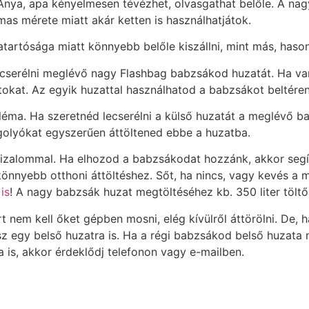
Anya, apa kényelmesen tévézhet, olvasgathat belőle. A na
as mérete miatt akár ketten is használhatjátok.
tartósága miatt könnyebb belőle kiszállni, mint más, haso
lecserélni meglévő nagy Flashbag babzsákod huzatát. Ha 
okat. Az egyik huzattal használhatod a babzsákot beltéren,
a. Ha szeretnéd lecserélni a külső huzatát a meglévő ba
golyókat egyszerűen áttöltened ebbe a huzatba.
bizalommal. Ha elhozod a babzsákodat hozzánk, akkor segít
könnyebb otthoni áttöltéshez. Sőt, ha nincs, vagy kevés a 
is
! A nagy babzsák huzat megtöltéséhez kb. 350 liter tölt
t nem kell őket gépben mosni, elég kívülről áttörölni. De,
 egy belső huzatra is. Ha a régi babzsákod belső huzata 
 is, akkor érdeklődj telefonon vagy e-mailben.