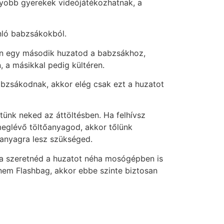
gyobb gyerekek videójátékozhatnak, a
nló babzsákokból.
van egy második huzatod a babzsákhoz,
 a másikkal pedig kültéren.
bzsákodnak, akkor elég csak ezt a huzatot
ünk neked az áttöltésben. Ha felhívsz
meglévő töltőanyagod, akkor tőlünk
őanyagra lesz szükséged.
 ha szeretnéd a huzatot néha mosógépben is
nem Flashbag, akkor ebbe szinte biztosan