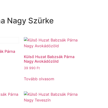
na Nagy Szürke
ák Párna
Külső Huzat Babzsák Párna
Nagy Avokádózöld
39 990
Ft
Tovább olvasom