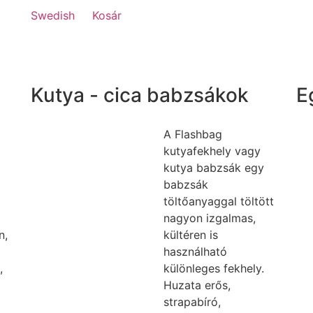
Swedish
Kosár
Kutya - cica babzsákok
E
A Flashbag
kutyafekhely vagy
kutya babzsák egy
babzsák
töltőanyaggal töltött
nagyon izgalmas,
n,
kültéren is
használható
,
különleges fekhely.
Huzata erős,
strapabíró,