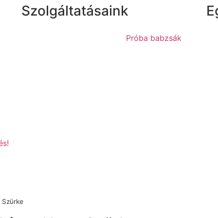
Szolgáltatásaink
E
Próba babzsák
és!
 Szürke