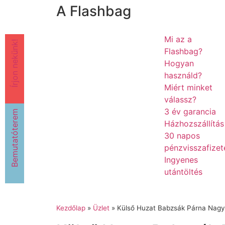
A Flashbag
Mi az a
Írjon nekünk!
Flashbag?
Hogyan
használd?
Miért minket
válassz?
3 év garancia
Bemutatóterem
Házhozszállítás
30 napos
pénzvisszafizet
Ingyenes
utántöltés
Kezdőlap
»
Üzlet
»
Külső Huzat Babzsák Párna Nagy