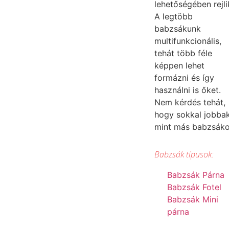
lehetőségében rejli
A legtöbb
babzsákunk
multifunkcionális,
tehát több féle
képpen lehet
formázni és így
használni is őket.
Nem kérdés tehát,
hogy sokkal jobba
mint más babzsák
Babzsák típusok:
Babzsák Párna
Babzsák Fotel
Babzsák Mini
párna