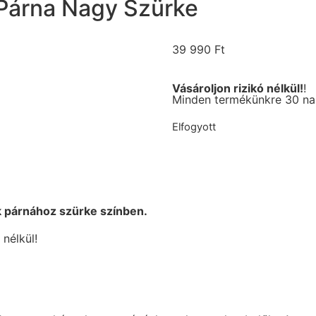
Párna Nagy Szürke
39 990
Ft
Vásároljon rizikó nélkül!
!
Minden termékünkre 30 nap
Elfogyott
 párnához szürke színben.
nélkül!