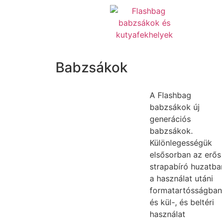
Babzsákok
A Flashbag
babzsákok új
generációs
babzsákok.
Különlegességük
elsősorban az erős
strapabíró huzatba
a használat utáni
formatartósságban
és kül-, és beltéri
használat