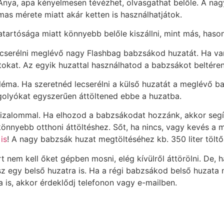
Anya, apa kényelmesen tévézhet, olvasgathat belőle. A na
as mérete miatt akár ketten is használhatjátok.
tartósága miatt könnyebb belőle kiszállni, mint más, haso
lecserélni meglévő nagy Flashbag babzsákod huzatát. Ha 
okat. Az egyik huzattal használhatod a babzsákot beltéren,
a. Ha szeretnéd lecserélni a külső huzatát a meglévő ba
golyókat egyszerűen áttöltened ebbe a huzatba.
bizalommal. Ha elhozod a babzsákodat hozzánk, akkor segít
könnyebb otthoni áttöltéshez. Sőt, ha nincs, vagy kevés a 
is
! A nagy babzsák huzat megtöltéséhez kb. 350 liter tölt
t nem kell őket gépben mosni, elég kívülről áttörölni. De,
 egy belső huzatra is. Ha a régi babzsákod belső huzata 
 is, akkor érdeklődj telefonon vagy e-mailben.