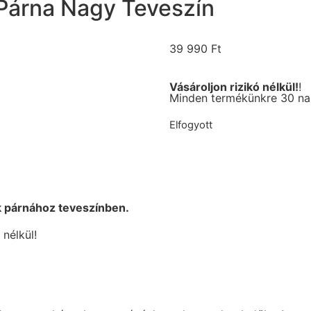
Párna Nagy Teveszín
39 990
Ft
Vásároljon rizikó nélkül!
!
Minden termékünkre 30 nap
Elfogyott
k párnához teveszínben.
nélkül!