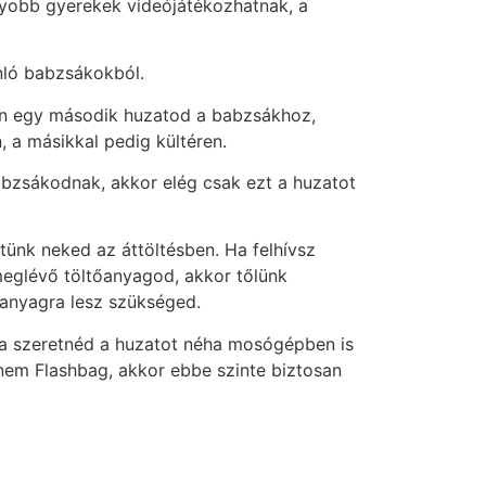
gyobb gyerekek videójátékozhatnak, a
nló babzsákokból.
van egy második huzatod a babzsákhoz,
 a másikkal pedig kültéren.
bzsákodnak, akkor elég csak ezt a huzatot
ünk neked az áttöltésben. Ha felhívsz
meglévő töltőanyagod, akkor tőlünk
őanyagra lesz szükséged.
 ha szeretnéd a huzatot néha mosógépben is
nem Flashbag, akkor ebbe szinte biztosan