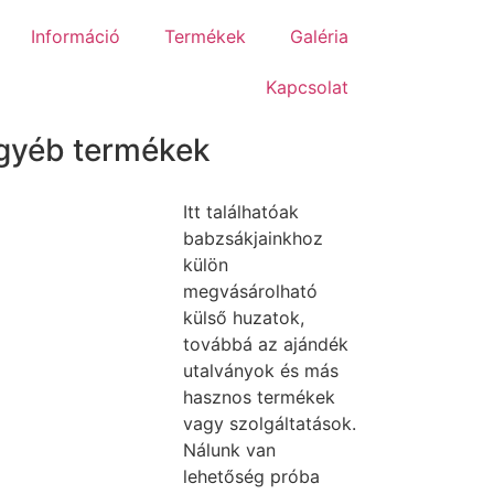
Információ
Termékek
Galéria
Kapcsolat
gyéb termékek
Itt találhatóak
babzsákjainkhoz
külön
megvásárolható
külső huzatok,
továbbá az ajándék
utalványok és más
hasznos termékek
vagy szolgáltatások.
Nálunk van
lehetőség próba