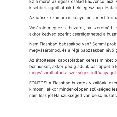
Ez a méret az egész család kedvence lesz! 
kisebbek ugrálhatnak bele egész nap. Hatalm
Az idősek számára is kényelmes, mert forma
Vásárold meg ezt a huzatot, ha szeretnéd 
akkor kedved szerint cserélgetheted a huzat
Nem Flashbag babzsákod van? Semmi problém
megvásárolnod, és a régi babzsákban lévő 
Az áttöltéssel kapcsolatban keress minket 
bennünket, akkor pedig adunk pár tippet a 
megvásárolhatod a szükséges töltőanyagot 
FONTOS! A Flashbag huzatok vízállóak, ezér
kimosni, akkor mindenképpen szükséged lesz
nem lesz jó! Ha szükséged van belső huzatra