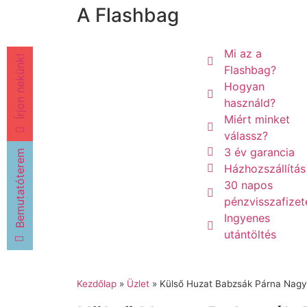
A Flashbag
Mi az a
Írjon nekünk!
Flashbag?
Hogyan
használd?
Miért minket
válassz?
3 év garancia
Bemutatóterem
Házhozszállítás
30 napos
pénzvisszafizet
Ingyenes
utántöltés
Kezdőlap
»
Üzlet
»
Külső Huzat Babzsák Párna Nagy