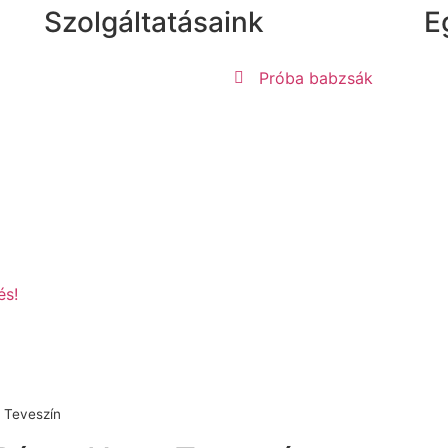
Szolgáltatásaink
E
Próba babzsák
és!
 Teveszín