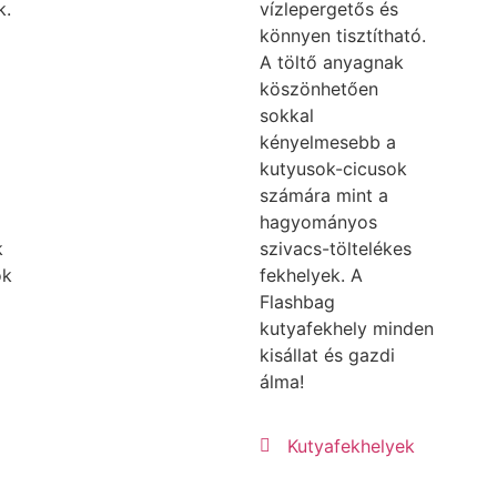
k.
vízlepergetős és
könnyen tisztítható.
A töltő anyagnak
köszönhetően
sokkal
kényelmesebb a
kutyusok-cicusok
számára mint a
hagyományos
k
szivacs-töltelékes
ok
fekhelyek. A
Flashbag
kutyafekhely minden
kisállat és gazdi
álma!
Kutyafekhelyek