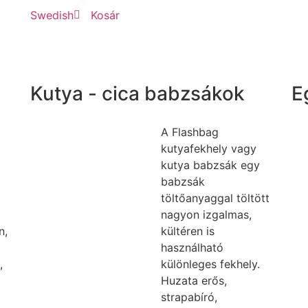
Swedish
Kosár
Kutya - cica babzsákok
E
A Flashbag
kutyafekhely vagy
kutya babzsák egy
babzsák
töltőanyaggal töltött
nagyon izgalmas,
n,
kültéren is
használható
,
különleges fekhely.
Huzata erős,
strapabíró,