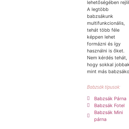
lehetőségében rejli
A legtöbb
babzsákunk
multifunkcionális,
tehát több féle
képpen lehet
formázni és így
használni is őket.
Nem kérdés tehát,
hogy sokkal jobba
mint más babzsák
Babzsák típusok:
Babzsák Párna
Babzsák Fotel
Babzsák Mini
párna