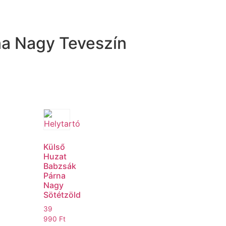
na Nagy Teveszín
Külső
Huzat
Babzsák
Párna
Nagy
Sötétzöld
39
990
Ft