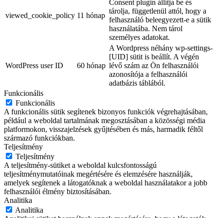
Consent plugin állítja be és
tárolja, függetlenül attól, hogy a
viewed_cookie_policy
11 hónap
felhasználó beleegyezett-e a sütik
használatába. Nem tárol
személyes adatokat.
A Wordpress néhány wp-settings-
[UID] sütit is beállít. A végén
WordPress user ID
60 hónap
lévő szám az Ön felhasználói
azonosítója a felhasználói
adatbázis táblából.
Funkcionális
Funkcionális
A funkcionális sütik segítenek bizonyos funkciók végrehajtásában,
például a weboldal tartalmának megosztásában a közösségi média
platformokon, visszajelzések gyűjtésében és más, harmadik féltől
származó funkciókban.
Teljesítmény
Teljesítmény
A teljesítmény-sütiket a weboldal kulcsfontosságú
teljesítménymutatóinak megértésére és elemzésére használják,
amelyek segítenek a látogatóknak a weboldal használatakor a jobb
felhasználói élmény biztosításában.
Analitika
Analitika