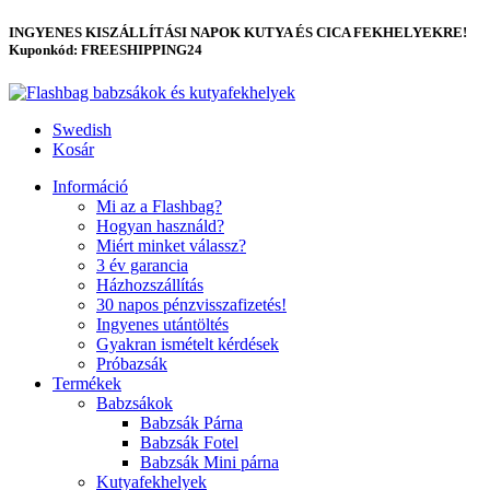
INGYENES KISZÁLLÍTÁSI NAPOK KUTYA ÉS CICA FEKHELYEKRE!
Kuponkód: FREESHIPPING24
Swedish
Kosár
Információ
Mi az a Flashbag?
Hogyan használd?
Miért minket válassz?
3 év garancia
Házhozszállítás
30 napos pénzvisszafizetés!
Ingyenes utántöltés
Gyakran ismételt kérdések
Próbazsák
Termékek
Babzsákok
Babzsák Párna
Babzsák Fotel
Babzsák Mini párna
Kutyafekhelyek