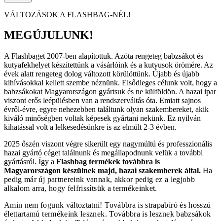
VÁLTOZÁSOK A FLASHBAG-NÉL!
MEGÚJULUNK!
A Flashbaget 2007-ben alapítottuk. Azóta rengeteg babzsákot és
kutyafekhelyet készítettünk a vásárlóink és a kutyusok örömére. Az
évek alatt rengeteg dolog változott körülöttünk. Újabb és újabb
kihívásokkal kellett szembe néznünk. Elsődleges célunk volt, hogy a
babzsákokat Magyarországon gyártsuk és ne külföldön. A hazai ipar
viszont erős leépülésben van a rendszerváltás óta. Emiatt sajnos
évről-évre, egyre nehezebben találtunk olyan szakembereket, akik
kiváló minőségben voltak képesek gyártani nekünk. Ez nyilván
kihatással volt a lelkesedésünkre is az elmúlt 2-3 évben.
2025 őszén viszont végre sikerült egy nagymúltú és professzionális
hazai gyártó céget találnunk és megállapodnunk velük a további
gyártásról. Így a
Flashbag termékek továbbra is
Magyarországon készülnek majd, hazai szakemberek által.
Ha
pedig már új partnereink vannak, akkor pedig ez a legjobb
alkalom arra, hogy felfrissítsük a termékeinket.
Amin nem fogunk változtatni! Továbbra is strapabíró és hosszú
élettartamú termékeink lesznek. Továbbra is lesznek babzsákok