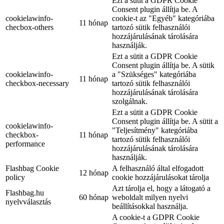
Ezt a sütit a GDPR Cookie
Consent plugin állítja be. A
cookielawinfo-
cookie-t az "Egyéb" kategóriába
11 hónap
checbox-others
tartozó sütik felhasználói
hozzájárulásának tárolására
használják.
Ezt a sütit a GDPR Cookie
Consent plugin állítja be. A sütik
cookielawinfo-
a "Szükséges" kategóriába
11 hónap
checkbox-necessary
tartozó sütik felhasználói
hozzájárulásának tárolására
szolgálnak.
Ezt a sütit a GDPR Cookie
Consent plugin állítja be. A sütit a
cookielawinfo-
"Teljesítmény" kategóriába
checkbox-
11 hónap
tartozó sütik felhasználói
performance
hozzájárulásának tárolására
használják.
Flashbag Cookie
A felhasználó által elfogadott
12 hónap
policy
cookie hozzájárulásokat tárolja
Azt tárolja el, hogy a látogató a
Flashbag.hu
60 hónap
weboldalt milyen nyelvi
nyelvválasztás
beállításokkal használja.
A cookie-t a GDPR Cookie