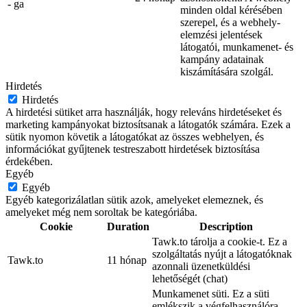
- ga
minden oldal kérésében
szerepel, és a webhely-
elemzési jelentések
látogatói, munkamenet- és
kampány adatainak
kiszámítására szolgál.
Hirdetés
Hirdetés
A hirdetési sütiket arra használják, hogy releváns hirdetéseket és
marketing kampányokat biztosítsanak a látogatók számára. Ezek a
sütik nyomon követik a látogatókat az összes webhelyen, és
információkat gyűjtenek testreszabott hirdetések biztosítása
érdekében.
Egyéb
Egyéb
Egyéb kategorizálatlan sütik azok, amelyeket elemeznek, és
amelyeket még nem soroltak be kategóriába.
Cookie
Duration
Description
Tawk.to tárolja a cookie-t. Ez a
szolgáltatás nyújt a látogatóknak
Tawk.to
11 hónap
azonnali üzenetküldési
lehetőségét (chat)
Munkamenet süti. Ez a süti
emlékszik a végfelhasználóra,