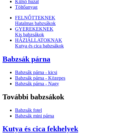
Külső huzat
Töltőanyag
FELNŐTTEKNEK
Hatalmas babzsákok
GYEREKEKNEK
Kis babzsákok
HÁZIÁLLATOKNAK
Kutya és cica babzsákok
Babzsák párna
Babzsák párna - kicsi
Babzsák párna - Közepes
Babzsák párna - Nagy
További babzsákok
Babzsák fotel
Babzsák mini párna
Kutya és cica fekhelyek