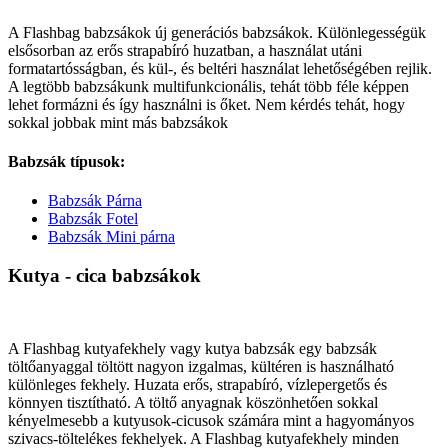
A Flashbag babzsákok új generációs babzsákok. Különlegességük
elsősorban az erős strapabíró huzatban, a használat utáni
formatartósságban, és kül-, és beltéri használat lehetőségében rejlik.
A legtöbb babzsákunk multifunkcionális, tehát több féle képpen
lehet formázni és így használni is őket. Nem kérdés tehát, hogy
sokkal jobbak mint más babzsákok
Babzsák típusok:
Babzsák Párna
Babzsák Fotel
Babzsák Mini párna
Kutya - cica babzsákok
A Flashbag kutyafekhely vagy kutya babzsák egy babzsák
töltőanyaggal töltött nagyon izgalmas, kültéren is használható
különleges fekhely. Huzata erős, strapabíró, vízlepergetős és
könnyen tisztítható. A töltő anyagnak köszönhetően sokkal
kényelmesebb a kutyusok-cicusok számára mint a hagyományos
szivacs-töltelékes fekhelyek. A Flashbag kutyafekhely minden