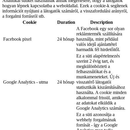
Analitikai sütiket használnak annak megértésére, hogy a látogatók
hogyan lépnek kapcsolatba a weboldallal. Ezek a cookie-k segítenek
információt nyújtani a látogatók számáról, a visszafordulási arányról,
a forgalmi forrásról stb.
Cookie
Duration
Description
A Facebook egy sor olyan
reklámtermék szállítására
Facebook pixel
24 hónap
használja, mint például
valós idejű ajánlattétel
harmadik fél hirdetőitől.
Ez a süti alapértelmezés
szerint 2 évig tart, és
megkülönbözteti a
felhasználókat és a
munkameneteket. Új és
Google Analytics - utma
24 hónap
visszatérő látogatói
statisztikák kiszámításához
használta. A cookie minden
alkalommal frissül, amikor
az adatokat elküldik a
Google Analytics számára.
Ez a süti azonosítja a
webhely forgalmának
forrását - így a Google