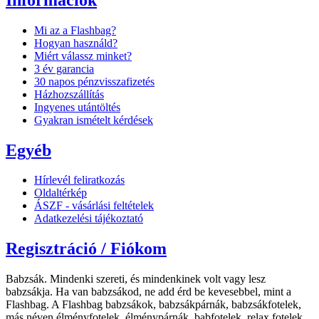
Mi az a Flashbag?
Hogyan használd?
Miért válassz minket?
3 év garancia
30 napos pénzvisszafizetés
Házhozszállítás
Ingyenes utántöltés
Gyakran ismételt kérdések
Egyéb
Hírlevél feliratkozás
Oldaltérkép
ÁSZF - vásárlási feltételek
Adatkezelési tájékoztató
Regisztráció / Fiókom
Babzsák. Mindenki szereti, és mindenkinek volt vagy lesz
babzsákja. Ha van babzsákod, ne add érd be kevesebbel, mint a
Flashbag. A Flashbag babzsákok, babzsákpárnák, babzsákfotelek,
más néven élményfotelek, élménypárnák, babfotelek, relax fotelek,