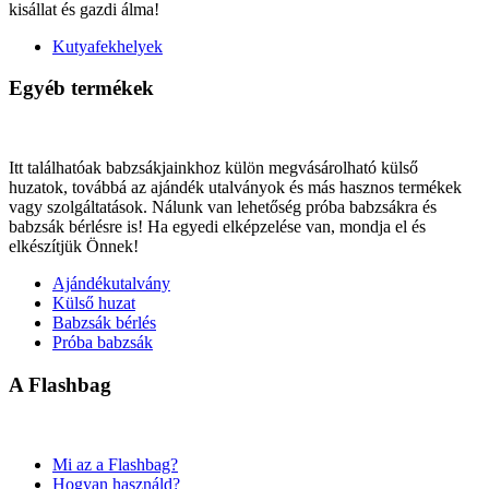
kisállat és gazdi álma!
Kutyafekhelyek
Egyéb termékek
Itt találhatóak babzsákjainkhoz külön megvásárolható külső
huzatok, továbbá az ajándék utalványok és más hasznos termékek
vagy szolgáltatások. Nálunk van lehetőség próba babzsákra és
babzsák bérlésre is! Ha egyedi elképzelése van, mondja el és
elkészítjük Önnek!
Ajándékutalvány
Külső huzat
Babzsák bérlés
Próba babzsák
A Flashbag
Mi az a Flashbag?
Hogyan használd?