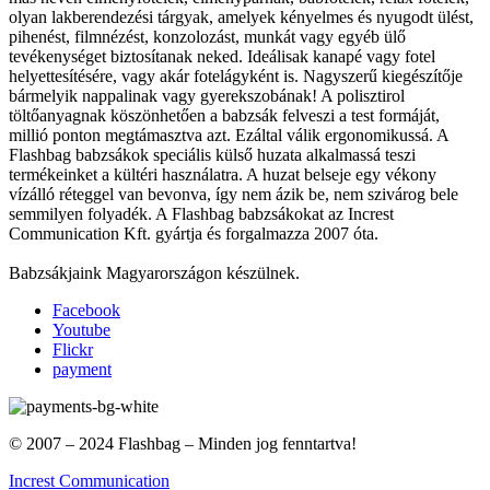
olyan lakberendezési tárgyak, amelyek kényelmes és nyugodt ülést,
pihenést, filmnézést, konzolozást, munkát vagy egyéb ülő
tevékenységet biztosítanak neked. Ideálisak kanapé vagy fotel
helyettesítésére, vagy akár fotelágyként is. Nagyszerű kiegészítője
bármelyik nappalinak vagy gyerekszobának! A polisztirol
töltőanyagnak köszönhetően a babzsák felveszi a test formáját,
millió ponton megtámasztva azt. Ezáltal válik ergonomikussá. A
Flashbag babzsákok speciális külső huzata alkalmassá teszi
termékeinket a kültéri használatra. A huzat belseje egy vékony
vízálló réteggel van bevonva, így nem ázik be, nem szivárog bele
semmilyen folyadék. A Flashbag babzsákokat az Increst
Communication Kft. gyártja és forgalmazza 2007 óta.
Babzsákjaink Magyarországon készülnek.
Facebook
Youtube
Flickr
payment
© 2007 – 2024 Flashbag – Minden jog fenntartva!
Increst Communication