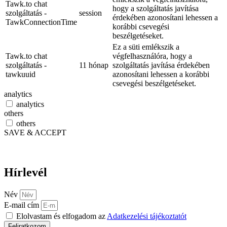
Tawk.to chat
hogy a szolgáltatás javítása
szolgáltatás -
session
érdekében azonosítani lehessen a
TawkConnectionTime
korábbi csevegési
beszélgetéseket.
Ez a süti emlékszik a
Tawk.to chat
végfelhasználóra, hogy a
szolgáltatás -
11 hónap
szolgáltatás javítása érdekében
tawkuuid
azonosítani lehessen a korábbi
csevegési beszélgetéseket.
analytics
analytics
others
others
SAVE & ACCEPT
Hírlevél
Név
E-mail cím
Elolvastam és elfogadom az
Adatkezelési tájékoztatót
Feliratkozom