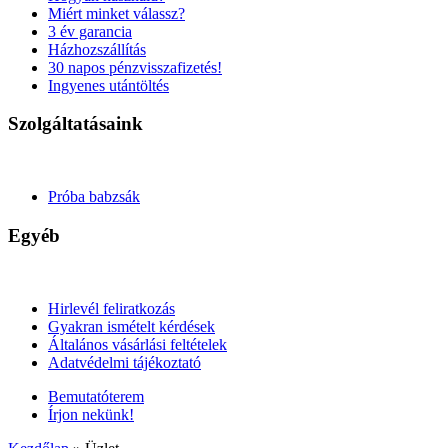
Miért minket válassz?
3 év garancia
Házhozszállítás
30 napos pénzvisszafizetés!
Ingyenes utántöltés
Szolgáltatásaink
Próba babzsák
Egyéb
Hirlevél feliratkozás
Gyakran ismételt kérdések
Általános vásárlási feltételek
Adatvédelmi tájékoztató
Bemutatóterem
Írjon nekünk!