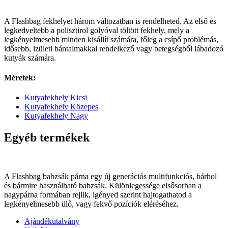
A Flashbag fekhelyet három változatban is rendelheted. Az első és
legkedveltebb a polisztirol golyóval töltött fekhely, mely a
legkényelmesebb minden kisállít számára, főleg a csípő problémás,
idősebb, izületi bántalmakkal rendelkező vagy betegségből lábadozó
kutyák számára.
Méretek:
Kutyafekhely Kicsi
Kutyafekhely Közepes
Kutyafekhely Nagy
Egyéb termékek​
A Flashbag babzsák párna egy új generációs multifunkciós, bárhol
és bármire használható babzsák. Különlegessége elsősorban a
nagypárna formában rejlik, igényed szerint hajtogathatod a
legkényelmesebb ülő, vagy fekvő pozíciók eléréséhez.
Ajándékutalvány