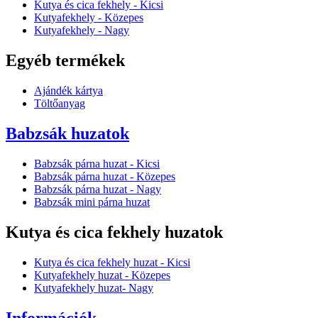
Kutya és cica fekhely - Kicsi
Kutyafekhely - Közepes
Kutyafekhely - Nagy
Egyéb termékek
Ajándék kártya
Töltőanyag
Babzsák huzatok
Babzsák párna huzat - Kicsi
Babzsák párna huzat - Közepes
Babzsák párna huzat - Nagy
Babzsák mini párna huzat
Kutya és cica fekhely huzatok
Kutya és cica fekhely huzat - Kicsi
Kutyafekhely huzat - Közepes
Kutyafekhely huzat- Nagy
Információk