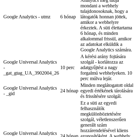
Analytics meg tudja
mondani a webhely
tulajdonosoknak, hogy a
Google Analytics - utmz
6 hónap
látogatók honnan jöttek,
amikor a webhelyre
érkeztek. A süti élettartama
6 hónap, és minden
alkalommal frissül, amikor
az adatokat elküldik a
Google Analytics számára.
A kérési arány fojtására
Google Universal Analytics
szolgál - korlátozza az
-
10 perc
adatgyűjtést a nagy
_gat_gtag_UA_3902004_26
forgalmú webhelyeken. 10
perc múlva lejár.
Minden meglátogatott oldal
Google Universal Analytics
24 hónap
egyedi értékének tárolására
- _gid
és frissítésére szolgál.
Ez a süti az egyedi
felhasználók
megkülönböztetésére
szolgál, véletlenszerűen
generált szám
hozzárendelésével kliens
Google Universal Analytics
24 hónap
azonosítóként. A webhely