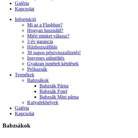
Galéria
Kapcsolat
Információ
Mi az a Flashbag?
Hogyan használd?
Miért minket válassz?
3 év garancia
Házhozszállítás
30 napos pénzvisszafizetés!
Ingyenes utántöltés
Gyakran ismételt kérdések
Próbazsák
Termékek
Babzsákok
Babzsák Párna
Babzsák Fotel
Babzsák Mini párna
Kutyafekhelyek
Galéria
Kapcsolat
Babzsákok