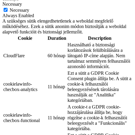
Necessary
Necessary
Always Enabled
A szükséges sütik elengedhetetlenek a weboldal megfelelő
működéséhez. Ezek a sütik anonim módon biztosítják a weboldal
alapvető funkcióit és biztonsági jellemzőit.
Cookie
Duration
Description
Használható a biztonsági
korlátozások felülbírálására a
CloudFlare
60 hónap
látogató IP-címe alapján. Nem
tartalmaz semmilyen felhasználói
azonosító információt.
Ezt a sütit a GDPR Cookie
Consent plugin állítja be. A sütit a
cookielawinfo-
cookie-k felhasználói
11 hónap
checbox-analytics
beleegyezésének tárolására
használják az "Analitika"
kategóriában.
A cookie-t a GDPR cookie-
hozzájárulása állítja be, hogy
cookielawinfo-
11 hónap
rögzítse a cookie-k felhasználói
checbox-functional
beleegyezését a "Funkcionális"
kategóriába.