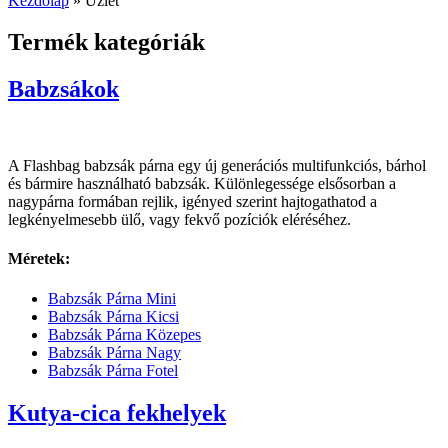
Kezdőlap
»
Üzlet
Termék kategóriák
Babzsákok​
A Flashbag babzsák párna egy új generációs multifunkciós, bárhol
és bármire használható babzsák. Különlegessége elsősorban a
nagypárna formában rejlik, igényed szerint hajtogathatod a
legkényelmesebb ülő, vagy fekvő pozíciók eléréséhez.
Méretek:
Babzsák Párna Mini
Babzsák Párna Kicsi
Babzsák Párna Közepes
Babzsák Párna Nagy
Babzsák Párna Fotel
Kutya-cica fekhelyek​