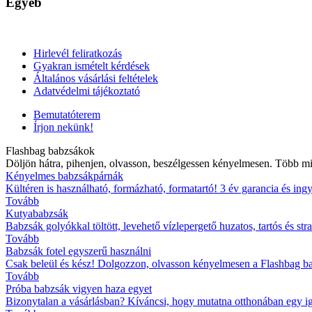
Egyéb
Hirlevél feliratkozás
Gyakran ismételt kérdések
Általános vásárlási feltételek
Adatvédelmi tájékoztató
Bemutatóterem
Írjon nekünk!
Flashbag babzsákok
Döljön hátra, pihenjen, olvasson, beszélgessen kényelmesen. Több min
Kényelmes babzsákpárnák
Kültéren is használható, formázható, formatartó! 3 év garancia és ingy
Tovább
Kutyababzsák
Babzsák golyókkal töltött, levehető vízlepergető huzatos, tartós és 
Tovább
Babzsák fotel
egyszerű használni
Csak beleül és kész! Dolgozzon, olvasson kényelmesen a Flashbag bab
Tovább
Próba babzsák
vigyen haza egyet
Bizonytalan a vásárlásban? Kíváncsi, hogy mutatna otthonában egy ig