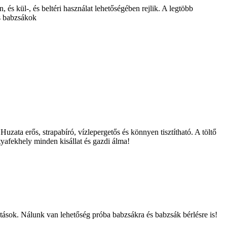
és kül-, és beltéri használat lehetőségében rejlik. A legtöbb
ás babzsákok
zata erős, strapabíró, vízlepergetős és könnyen tisztítható. A töltő
afekhely minden kisállat és gazdi álma!
tások. Nálunk van lehetőség próba babzsákra és babzsák bérlésre is!