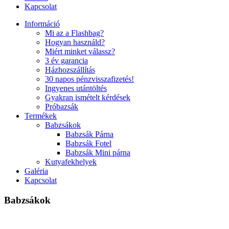
Kapcsolat
Információ
Mi az a Flashbag?
Hogyan használd?
Miért minket válassz?
3 év garancia
Házhozszállítás
30 napos pénzvisszafizetés!
Ingyenes utántöltés
Gyakran ismételt kérdések
Próbazsák
Termékek
Babzsákok
Babzsák Párna
Babzsák Fotel
Babzsák Mini párna
Kutyafekhelyek
Galéria
Kapcsolat
Babzsákok