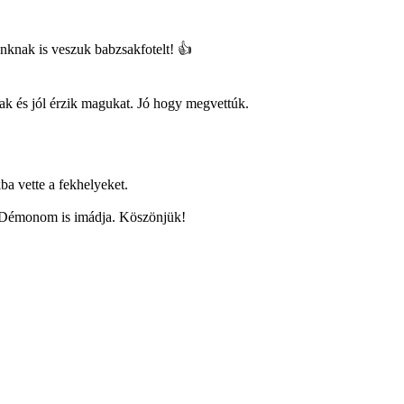
nknak is veszuk babzsakfotelt! 👍
 és jól érzik magukat. Jó hogy megvettúk.
ba vette a fekhelyeket.
és Démonom is imádja. Köszönjük!