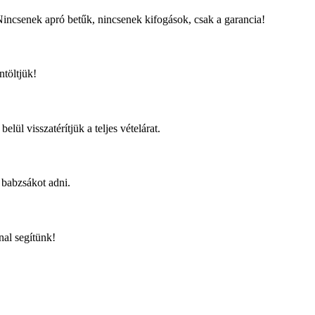
 Nincsenek apró betűk, nincsenek kifogások, csak a garancia!
ntöltjük!
ül visszatérítjük a teljes vételárat.
 babzsákot adni.
al segítünk!