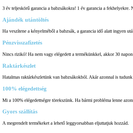
3 év teljeskörű garancia a babzsákokra! 1 év garancia a fekhelyekre.
Ajándék utántöltés
Ha veszítene a kényelméből a babzsák, a garancia idő alatt ingyen utá
Pénzvisszafizetés
Nincs rizikó! Ha nem vagy elégedett a termékünkkel, akkor 30 napon bel
Raktárkészlet
Hatalmas raktárkészletünk van babzsákokból. Akár azonnal is tudunk
100% elégedettség
Mi a 100% elégedettségre törekszünk. Ha bármi probléma lenne azonn
Gyors szállítás
A megrendelt termékeket a lehető leggyorsabban eljuttatjuk hozzád.