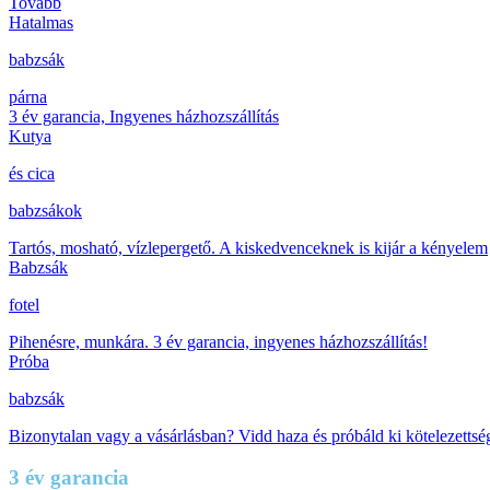
Tovább
Hatalmas
babzsák
párna
3 év garancia, Ingyenes házhozszállítás
Kutya
és cica
babzsákok
Tartós, mosható, vízlepergető. A kiskedvenceknek is kijár a kényelem
Babzsák
fotel
Pihenésre, munkára. 3 év garancia, ingyenes házhozszállítás!
Próba
babzsák
Bizonytalan vagy a vásárlásban? Vidd haza és próbáld ki kötelezettsé
3 év garancia