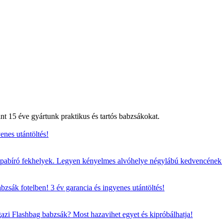
t 15 éve gyártunk praktikus és tartós babzsákokat.
enes utántöltés!
strapabíró fekhelyek. Legyen kényelmes alvóhelye négylábú kedvencének 
zsák fotelben! 3 év garancia és ingyenes utántöltés!
azi Flashbag babzsák? Most hazavihet egyet és kipróbálhatja!