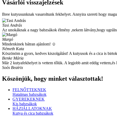
Vásárlói visszajelzések
Bree kutyusunknak vasaroltunk fekhelyet. Annyira szereti hogy magu
Tasi András
Az unokáknak a nagy babzsákok élmény ,nekem látvány,hogy ugrálnak
Margó
Mindenkinek bátran ajánlom! ☺️
Németh Kata
Köszönöm a gyors, kedves kiszolgálást! A kutyusok és a cica is birtok
Benke Mária
Már 2 kutyafekhelyet is vettem tőlük. A legjobb amit eddig vettem,
Soós Beatrix
Köszönjük, hogy minket választottak!
FELNŐTTEKNEK
Hatalmas babzsákok
GYEREKEKNEK
Kis babzsákok
HÁZIÁLLATOKNAK
Kutya és cica babzsákok