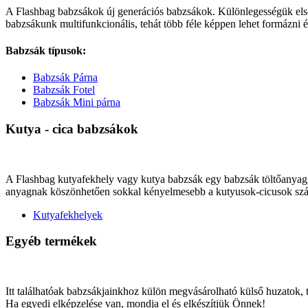
A Flashbag babzsákok új generációs babzsákok. Különlegességük elsősor
babzsákunk multifunkcionális, tehát több féle képpen lehet formázni 
Babzsák típusok:
Babzsák Párna
Babzsák Fotel
Babzsák Mini párna
Kutya - cica babzsákok
A Flashbag kutyafekhely vagy kutya babzsák egy babzsák töltőanyaggal 
anyagnak köszönhetően sokkal kényelmesebb a kutyusok-cicusok számá
Kutyafekhelyek
Egyéb termékek
Itt találhatóak babzsákjainkhoz külön megvásárolható külső huzatok,
Ha egyedi elképzelése van, mondja el és elkészítjük Önnek!