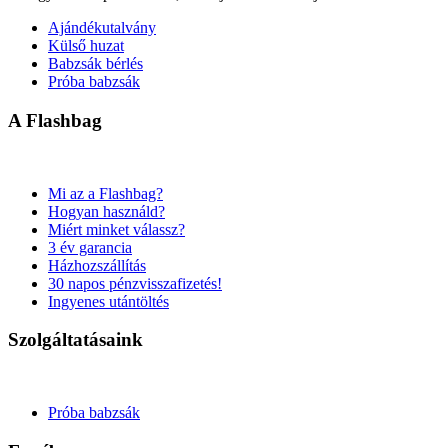
Ajándékutalvány
Külső huzat
Babzsák bérlés
Próba babzsák
A Flashbag
Mi az a Flashbag?
Hogyan használd?
Miért minket válassz?
3 év garancia
Házhozszállítás
30 napos pénzvisszafizetés!
Ingyenes utántöltés
Szolgáltatásaink
Próba babzsák