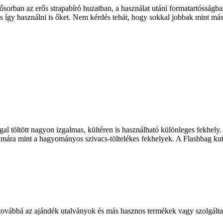
ban az erős strapabíró huzatban, a használat utáni formatartósságban, 
és így használni is őket. Nem kérdés tehát, hogy sokkal jobbak mint m
töltött nagyon izgalmas, kültéren is használható különleges fekhely. Hu
ra mint a hagyományos szivacs-töltelékes fekhelyek. A Flashbag kuty
 továbbá az ajándék utalványok és más hasznos termékek vagy szolgálta