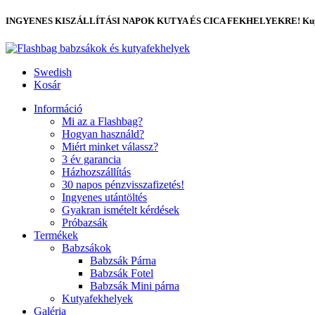
INGYENES KISZÁLLÍTÁSI NAPOK KUTYA ÉS CICA FEKHELYEKRE! Kup
Swedish
Kosár
Információ
Mi az a Flashbag?
Hogyan használd?
Miért minket válassz?
3 év garancia
Házhozszállítás
30 napos pénzvisszafizetés!
Ingyenes utántöltés
Gyakran ismételt kérdések
Próbazsák
Termékek
Babzsákok
Babzsák Párna
Babzsák Fotel
Babzsák Mini párna
Kutyafekhelyek
Galéria