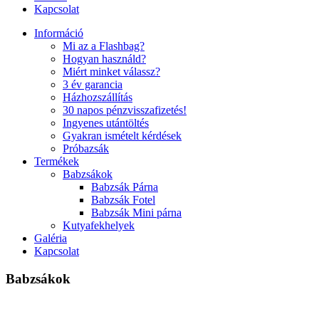
Kapcsolat
Információ
Mi az a Flashbag?
Hogyan használd?
Miért minket válassz?
3 év garancia
Házhozszállítás
30 napos pénzvisszafizetés!
Ingyenes utántöltés
Gyakran ismételt kérdések
Próbazsák
Termékek
Babzsákok
Babzsák Párna
Babzsák Fotel
Babzsák Mini párna
Kutyafekhelyek
Galéria
Kapcsolat
Babzsákok