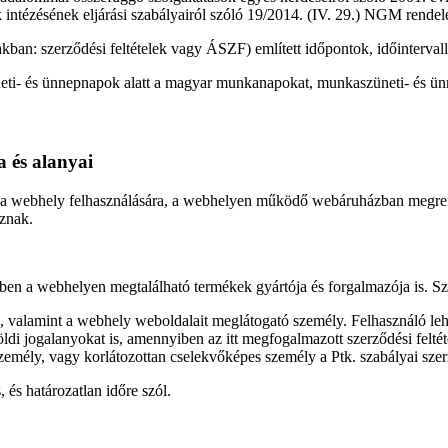
k intézésének eljárási szabályairól szóló 19/2014. (IV. 29.) NGM rendele
biakban: szerződési feltételek vagy ÁSZF) említett időpontok, időinterva
neti- és ünnepnapok alatt a magyar munkanapokat, munkaszüneti- és ünn
ya és alanyai
kra, a webhely felhasználására, a webhelyen működő webáruházban megr
oznak.
yben a webhelyen megtalálható termékek gyártója és forgalmazója is. Szo
 valamint a webhely weboldalait meglátogató személy. Felhasználó lehet
di jogalanyokat is, amennyiben az itt megfogalmazott szerződési feltéte
zemély, vagy korlátozottan cselekvőképes személy a Ptk. szabályai szer
 és határozatlan időre szól.