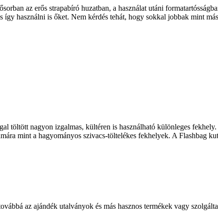
ban az erős strapabíró huzatban, a használat utáni formatartósságban, 
és így használni is őket. Nem kérdés tehát, hogy sokkal jobbak mint m
töltött nagyon izgalmas, kültéren is használható különleges fekhely. Hu
ra mint a hagyományos szivacs-töltelékes fekhelyek. A Flashbag kuty
 továbbá az ajándék utalványok és más hasznos termékek vagy szolgálta