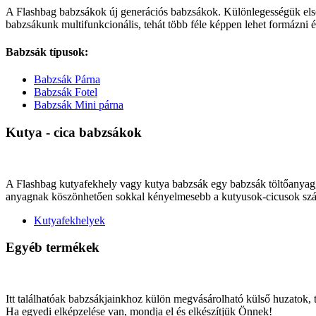
A Flashbag babzsákok új generációs babzsákok. Különlegességük elsősor
babzsákunk multifunkcionális, tehát több féle képpen lehet formázni 
Babzsák típusok:
Babzsák Párna
Babzsák Fotel
Babzsák Mini párna
Kutya - cica babzsákok
A Flashbag kutyafekhely vagy kutya babzsák egy babzsák töltőanyaggal 
anyagnak köszönhetően sokkal kényelmesebb a kutyusok-cicusok számá
Kutyafekhelyek
Egyéb termékek
Itt találhatóak babzsákjainkhoz külön megvásárolható külső huzatok,
Ha egyedi elképzelése van, mondja el és elkészítjük Önnek!