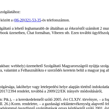
szolgálatához:
 között a
(06-20)321-53-35
-ös telefonszámon.
gáltató a lehető leghamarabb de általában az érkezéstől számított 2 mun
acebook üzenetben, Chat formában, Viberen stb. Ezen további ügyfélszol
iakban: webhely) üzemeltető Szolgáltató Magyarországról nyújtja szolgá
óra, valamint a Felhasználókra e szerződés keretein belül a magyar jog 
rsága, lakóhelye vagy letelepedési helye alapján történő indokolatlan
 2017/2394 rendelet, továbbá a 2009/22/EK irányelv módosításáról,
: Ptk.), – a kereskedelemről szóló 2005. évi CLXIV. törvényre, – a fo
(II. 26.) Korm. rendeletre, – a gazdasági reklámtevékenység alapvető felt
sadalommal összefüggő szolgáltatások egyes kérdéseiről szóló 2001. évi 