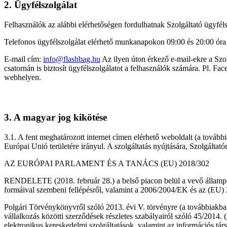
2. Ügyfélszolgálat
Felhasználók az alábbi elérhetőségen fordulhatnak Szolgáltató ügyfél
Telefonos ügyfélszolgálat elérhető munkanapokon 09:00 és 20:00 óra
E-mail cím:
info@flashbag.hu
Az ilyen úton érkező e-mail-ekre a Szol
csatornán is biztosít ügyfélszolgálatot a felhasználók számára. Pl. F
webhelyen.
3. A magyar jog kikötése
3.1. A fent meghatározott internet címen elérhető weboldalt (a tovább
Európai Unió területére irányul. A szolgáltatás nyújtására, Szolgáltat
AZ EURÓPAI PARLAMENT ÉS A TANÁCS (EU) 2018/302
RENDELETE (2018. február 28.) a belső piacon belül a vevő állampolgá
formáival szembeni fellépésről, valamint a 2006/2004/EK és az (EU)
Polgári Törvénykönyvről szóló 2013. évi V. törvényre (a továbbiakban
vállalkozás közötti szerződések részletes szabályairól szóló 45/2014. 
elektronikus kereskedelmi szolgáltatások, valamint az információs tár