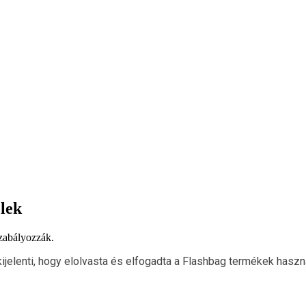
elek
szabályozzák.
elenti, hogy elolvasta és elfogadta a Flashbag termékek haszná