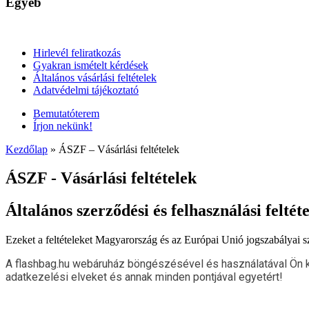
Egyéb
Hirlevél feliratkozás
Gyakran ismételt kérdések
Általános vásárlási feltételek
Adatvédelmi tájékoztató
Bemutatóterem
Írjon nekünk!
Kezdőlap
»
ÁSZF – Vásárlási feltételek
ÁSZF - Vásárlási feltételek​
Általános szerződési és felhasználási feltét
Ezeket a feltételeket Magyarország és az Európai Unió jogszabályai 
A flashbag.hu webáruház böngészésével és használatával Ön kij
adatkezelési elveket és annak minden pontjával egyetért!