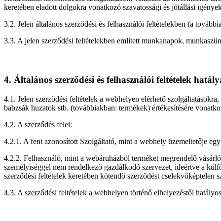
keretében eladott dolgokra vonatkozó szavatossági és jótállási igénye
3.2. Jelen általános szerződési és felhasználói feltételekben (a továb
3.3. A jelen szerződési feltételekben említett munkanapok, munkaszü
4. Általános szerződési és felhasználói feltételek hatál
4.1. Jelen szerződési feltételek a webhelyen elérhető szolgáltatáso
babzsák huzatok stb. (továbbiakban: termékek) értékesítésére vonatk
4.2. A szerződés felei:
4.2.1. A fent azonosított Szolgáltató, mint a webhely üzemeltetője eg
4.2.2. Felhasználó, mint a webáruházból terméket megrendelő vásárló,
személyiséggel nem rendelkező gazdálkodó szervezet, ideértve a külföl
szerződési feltételek keretében kötendő szerződést cselekvőképtelen s
4.3. A szerződési feltételek a webhelyen történő elhelyezéstől hatályos,