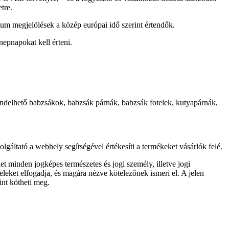
tre.
llum megjelölések a közép európai idő szerint értendők.
epnapokat kell érteni.
endelhető babzsákok, babzsák párnák, babzsák fotelek, kutyapárnák,
lgáltató a webhely segítségével értékesíti a termékeket vásárlók felé.
 minden jogképes természetes és jogi személy, illetve jogi
leket elfogadja, és magára nézve kötelezőnek ismeri el. A jelen
int kötheti meg.