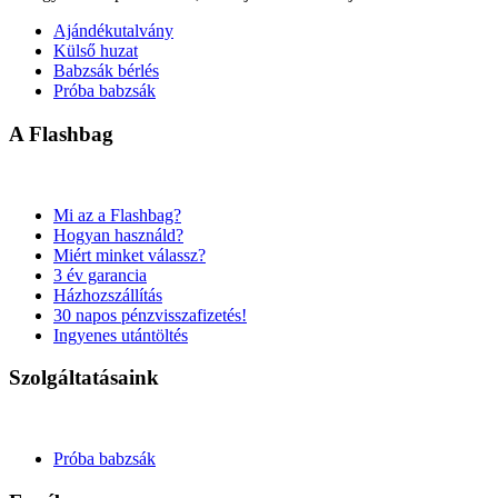
Ajándékutalvány
Külső huzat
Babzsák bérlés
Próba babzsák
A Flashbag
Mi az a Flashbag?
Hogyan használd?
Miért minket válassz?
3 év garancia
Házhozszállítás
30 napos pénzvisszafizetés!
Ingyenes utántöltés
Szolgáltatásaink
Próba babzsák