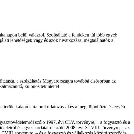
kanapon belül válaszol. Szolgáltató a fentieken túl több egyéb
gálati lehetőségek vagy és azok hivatkozásai megtalálhatók a
ltatását, a szolgáltatás Magyarországra továbbá elsősorban az
alkalmazandó, különös tekintettel
 területi alapú tartalomkorlátozással és a megkülönböztetés egyéb
gyasztóvédelemről szóló 1997. évi CLV. törvényre, – a fogyasztó és a
ételeiről és egyes korlátairól szóló 2008. évi XLVIII. törvényre, – az
CVIII. törvényre, – és a fogyasztó és vállalkozás közötti szerződés