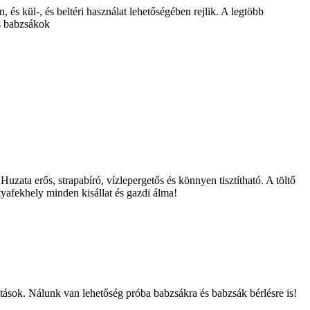
és kül-, és beltéri használat lehetőségében rejlik. A legtöbb
ás babzsákok
zata erős, strapabíró, vízlepergetős és könnyen tisztítható. A töltő
afekhely minden kisállat és gazdi álma!
tások. Nálunk van lehetőség próba babzsákra és babzsák bérlésre is!