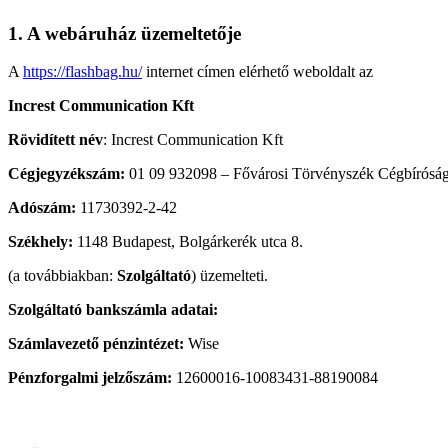
1. A webáruház üzemeltetője
A
https://flashbag.hu/
internet címen elérhető weboldalt az
Increst Communication Kft
Rövidített név
: Increst Communication Kft
Cégjegyzékszám:
01 09 932098 – Fővárosi Törvényszék Cégbírósá
Adószám:
11730392-2-42
Székhely:
1148 Budapest, Bolgárkerék utca 8.
(a továbbiakban:
Szolgáltató
) üzemelteti.
Szolgáltató bankszámla adatai:
Számlavezető pénzintézet:
Wise
Pénzforgalmi jelzőszám:
12600016-10083431-88190084