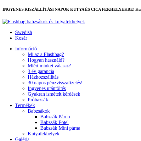
INGYENES KISZÁLLÍTÁSI NAPOK KUTYA ÉS CICA FEKHELYEKRE! Kup
Swedish
Kosár
Információ
Mi az a Flashbag?
Hogyan használd?
Miért minket válassz?
3 év garancia
Házhozszállítás
30 napos pénzvisszafizetés!
Ingyenes utántöltés
Gyakran ismételt kérdések
Próbazsák
Termékek
Babzsákok
Babzsák Párna
Babzsák Fotel
Babzsák Mini párna
Kutyafekhelyek
Galéria