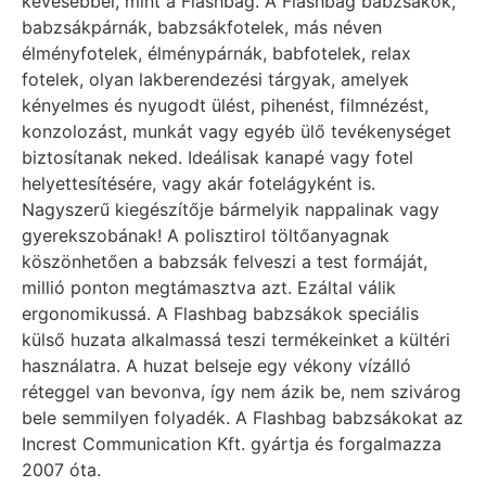
kevesebbel, mint a Flashbag. A Flashbag babzsákok,
babzsákpárnák, babzsákfotelek, más néven
élményfotelek, élménypárnák, babfotelek, relax
fotelek, olyan lakberendezési tárgyak, amelyek
kényelmes és nyugodt ülést, pihenést, filmnézést,
konzolozást, munkát vagy egyéb ülő tevékenységet
biztosítanak neked. Ideálisak kanapé vagy fotel
helyettesítésére, vagy akár fotelágyként is.
Nagyszerű kiegészítője bármelyik nappalinak vagy
gyerekszobának! A polisztirol töltőanyagnak
köszönhetően a babzsák felveszi a test formáját,
millió ponton megtámasztva azt. Ezáltal válik
ergonomikussá. A Flashbag babzsákok speciális
külső huzata alkalmassá teszi termékeinket a kültéri
használatra. A huzat belseje egy vékony vízálló
réteggel van bevonva, így nem ázik be, nem szivárog
bele semmilyen folyadék. A Flashbag babzsákokat az
Increst Communication Kft. gyártja és forgalmazza
2007 óta.