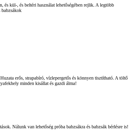
és kül-, és beltéri használat lehetőségében rejlik. A legtöbb
ás babzsákok
zata erős, strapabíró, vízlepergetős és könnyen tisztítható. A töltő
afekhely minden kisállat és gazdi álma!
tások. Nálunk van lehetőség próba babzsákra és babzsák bérlésre is!