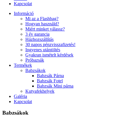
Kapcsolat
Információ
Mi az a Flashbag?
Hogyan használd?
Miért minket válassz?
3 év garancia
Házhozszállítás
30 napos pénzvisszafizetés!
Ingyenes utántöltés
Gyakran ismételt kérdések
Próbazsák
Termékek
Babzsákok
Babzsák Párna
Babzsák Fotel
Babzsák Mini párna
Kutyafekhelyek
Galéria
Kapcsolat
Babzsákok