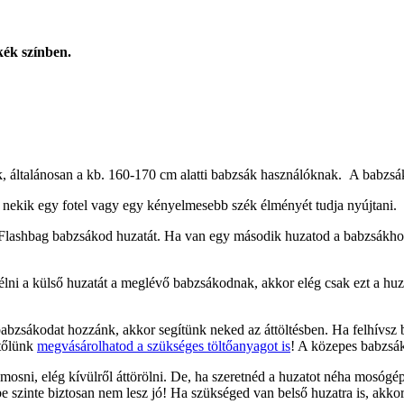
ék színben.
ük, általánosan a kb. 160-170 cm alatti babzsák használóknak. A babzsá
ekik egy fotel vagy egy kényelmesebb szék élményét tudja nyújtani.
 Flashbag babzsákod huzatát. Ha van egy második huzatod a babzsákhoz,
i a külső huzatát a meglévő babzsákodnak, akkor elég csak ezt a huz
babzsákodat hozzánk, akkor segítünk neked az áttöltésben. Ha felhívsz
 tőlünk
megvásárolhatod a szükséges töltőanyagot is
! A közepes babzsák
osni, elég kívülről áttörölni. De, ha szeretnéd a huzatot néha mosóg
e szinte biztosan nem lesz jó! Ha szükséged van belső huzatra is, akko