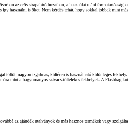
ban az erős strapabíró huzatban, a használat utáni formatartósságban, 
és így használni is őket. Nem kérdés tehát, hogy sokkal jobbak mint m
töltött nagyon izgalmas, kültéren is használható különleges fekhely. Hu
ra mint a hagyományos szivacs-töltelékes fekhelyek. A Flashbag kuty
 továbbá az ajándék utalványok és más hasznos termékek vagy szolgálta