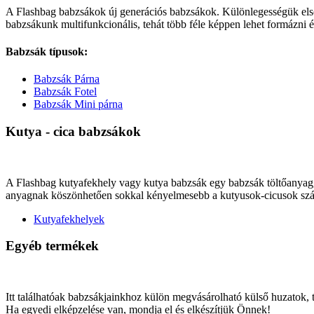
A Flashbag babzsákok új generációs babzsákok. Különlegességük elsősor
babzsákunk multifunkcionális, tehát több féle képpen lehet formázni 
Babzsák típusok:
Babzsák Párna
Babzsák Fotel
Babzsák Mini párna
Kutya - cica babzsákok
A Flashbag kutyafekhely vagy kutya babzsák egy babzsák töltőanyaggal 
anyagnak köszönhetően sokkal kényelmesebb a kutyusok-cicusok számá
Kutyafekhelyek
Egyéb termékek
Itt találhatóak babzsákjainkhoz külön megvásárolható külső huzatok,
Ha egyedi elképzelése van, mondja el és elkészítjük Önnek!