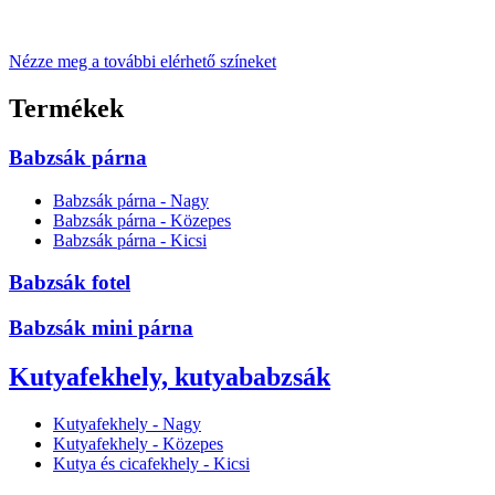
Nézze meg a további elérhető színeket
Termékek
Babzsák párna
Babzsák párna - Nagy
Babzsák párna - Közepes
Babzsák párna - Kicsi
Babzsák fotel
Babzsák mini párna
Kutyafekhely, kutyababzsák
Kutyafekhely - Nagy
Kutyafekhely - Közepes
Kutya és cicafekhely - Kicsi