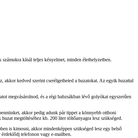
k számukra kínál teljes kényelmet, minden élethelyzetben.
 akkor kedved szerint cserélgetheted a huzatokat. Az egyik huzattal
atot megvásárolnod, és a régi babzsákban lévő golyókat egyszerűen
 bennünket, akkor pedig adunk pár tippet a könnyebb otthoni
 huzat megtöltéséhez kb. 200 liter töltőanyagra lesz szükséged.
épben is kimosni, akkor mindenképpen szükséged lesz egy belső
r érdeklődj telefonon vagy e-mailben.