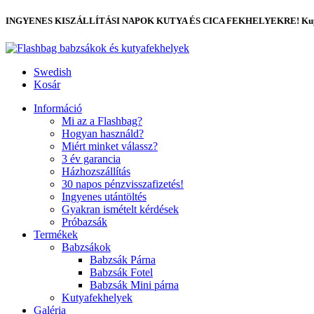
INGYENES KISZÁLLÍTÁSI NAPOK KUTYA ÉS CICA FEKHELYEKRE! Kup
Swedish
Kosár
Információ
Mi az a Flashbag?
Hogyan használd?
Miért minket válassz?
3 év garancia
Házhozszállítás
30 napos pénzvisszafizetés!
Ingyenes utántöltés
Gyakran ismételt kérdések
Próbazsák
Termékek
Babzsákok
Babzsák Párna
Babzsák Fotel
Babzsák Mini párna
Kutyafekhelyek
Galéria