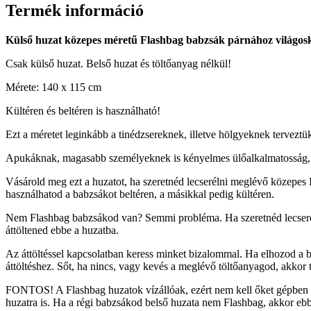
Termék információ
Külső huzat közepes méretű Flashbag babzsák párnához világosk
Csak külső huzat. Belső huzat és töltőanyag nélkül!
Mérete: 140 x 115 cm
Kültéren és beltéren is használható!
Ezt a méretet leginkább a tinédzsereknek, illetve hölgyeknek tervezt
Apukáknak, magasabb személyeknek is kényelmes ülőalkalmatosság, n
Vásárold meg ezt a huzatot, ha szeretnéd lecserélni meglévő közepes
használhatod a babzsákot beltéren, a másikkal pedig kültéren.
Nem Flashbag babzsákod van? Semmi probléma. Ha szeretnéd lecseréln
áttöltened ebbe a huzatba.
Az áttöltéssel kapcsolatban keress minket bizalommal. Ha elhozod a 
áttöltéshez. Sőt, ha nincs, vagy kevés a meglévő töltőanyagod, akkor
FONTOS! A Flashbag huzatok vízállóak, ezért nem kell őket gépben m
huzatra is. Ha a régi babzsákod belső huzata nem Flashbag, akkor ebb