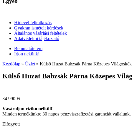
Egyéb
Hirlevél feliratkozás
Gyakran ismételt kérdések
Általános vásárlási feltételek
Adatvédelmi tájékoztató
Bemutatóterem
Írjon nekünk!
Kezdőlap
»
Üzlet
»
Külső Huzat Babzsák Párna Közepes Világoskék
Külső Huzat Babzsák Párna Közepes Vilá
34 990
Ft
Vásároljon rizikó nélkül!
!
Minden termékünkre 30 napos pénzvisszafizetési garanciát vállalunk.
Elfogyott