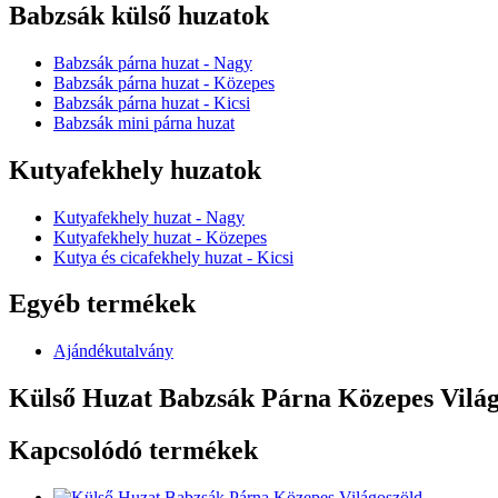
Babzsák külső huzatok
Babzsák párna huzat - Nagy
Babzsák párna huzat - Közepes
Babzsák párna huzat - Kicsi
Babzsák mini párna huzat
Kutyafekhely huzatok
Kutyafekhely huzat - Nagy
Kutyafekhely huzat - Közepes
Kutya és cicafekhely huzat - Kicsi
Egyéb termékek
Ajándékutalvány
Külső Huzat Babzsák Párna Közepes Világ
Kapcsolódó termékek