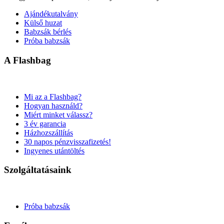
Ajándékutalvány
Külső huzat
Babzsák bérlés
Próba babzsák
A Flashbag
Mi az a Flashbag?
Hogyan használd?
Miért minket válassz?
3 év garancia
Házhozszállítás
30 napos pénzvisszafizetés!
Ingyenes utántöltés
Szolgáltatásaink
Próba babzsák