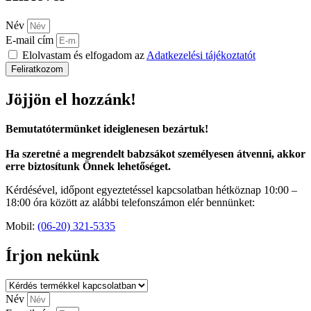
Név
E-mail cím
Elolvastam és elfogadom az
Adatkezelési tájékoztatót
Feliratkozom
Jöjjön el hozzánk!
Bemutatótermünket ideiglenesen bezártuk!
Ha szeretné a megrendelt babzsákot személyesen átvenni, akkor
erre biztosítunk Önnek lehetőséget.
Kérdésével, időpont egyeztetéssel kapcsolatban hétköznap 10:00 –
18:00 óra között az alábbi telefonszámon elér bennünket:
Mobil:
(06-20) 321-5335
Írjon nekünk
Név