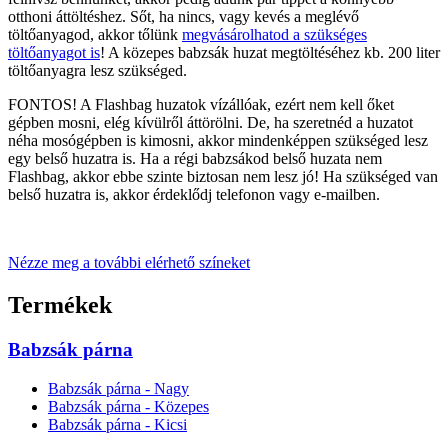
otthoni áttöltéshez. Sőt, ha nincs, vagy kevés a meglévő
töltőanyagod, akkor tőlünk
megvásárolhatod a szükséges
töltőanyagot is
! A közepes babzsák huzat megtöltéséhez kb. 200 liter
töltőanyagra lesz szükséged.
FONTOS! A Flashbag huzatok vízállóak, ezért nem kell őket
gépben mosni, elég kívülről áttörölni. De, ha szeretnéd a huzatot
néha mosógépben is kimosni, akkor mindenképpen szükséged lesz
egy belső huzatra is. Ha a régi babzsákod belső huzata nem
Flashbag, akkor ebbe szinte biztosan nem lesz jó! Ha szükséged van
belső huzatra is, akkor érdeklődj telefonon vagy e-mailben.
Nézze meg a további elérhető színeket
Termékek
Babzsák párna
Babzsák párna - Nagy
Babzsák párna - Közepes
Babzsák párna - Kicsi