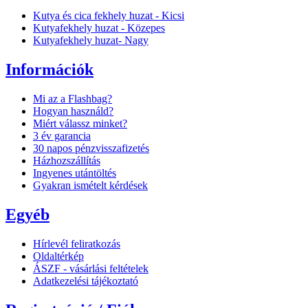
Kutya és cica fekhely huzat - Kicsi
Kutyafekhely huzat - Közepes
Kutyafekhely huzat- Nagy
Információk
Mi az a Flashbag?
Hogyan használd?
Miért válassz minket?
3 év garancia
30 napos pénzvisszafizetés
Házhozszállítás
Ingyenes utántöltés
Gyakran ismételt kérdések
Egyéb
Hírlevél feliratkozás
Oldaltérkép
ÁSZF - vásárlási feltételek
Adatkezelési tájékoztató