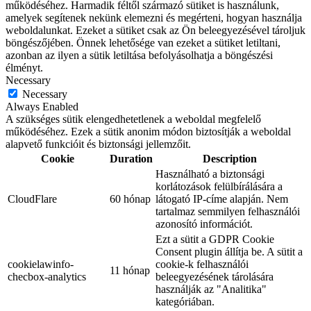
működéséhez. Harmadik féltől származó sütiket is használunk,
amelyek segítenek nekünk elemezni és megérteni, hogyan használja
weboldalunkat. Ezeket a sütiket csak az Ön beleegyezésével tároljuk
böngészőjében. Önnek lehetősége van ezeket a sütiket letiltani,
azonban az ilyen a sütik letiltása befolyásolhatja a böngészési
élményt.
Necessary
Necessary
Always Enabled
A szükséges sütik elengedhetetlenek a weboldal megfelelő
működéséhez. Ezek a sütik anonim módon biztosítják a weboldal
alapvető funkcióit és biztonsági jellemzőit.
Cookie
Duration
Description
Használható a biztonsági
korlátozások felülbírálására a
CloudFlare
60 hónap
látogató IP-címe alapján. Nem
tartalmaz semmilyen felhasználói
azonosító információt.
Ezt a sütit a GDPR Cookie
Consent plugin állítja be. A sütit a
cookielawinfo-
cookie-k felhasználói
11 hónap
checbox-analytics
beleegyezésének tárolására
használják az "Analitika"
kategóriában.