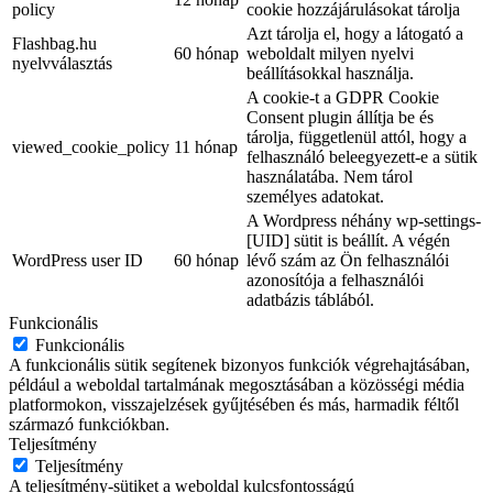
policy
cookie hozzájárulásokat tárolja
Azt tárolja el, hogy a látogató a
Flashbag.hu
60 hónap
weboldalt milyen nyelvi
nyelvválasztás
beállításokkal használja.
A cookie-t a GDPR Cookie
Consent plugin állítja be és
tárolja, függetlenül attól, hogy a
viewed_cookie_policy
11 hónap
felhasználó beleegyezett-e a sütik
használatába. Nem tárol
személyes adatokat.
A Wordpress néhány wp-settings-
[UID] sütit is beállít. A végén
WordPress user ID
60 hónap
lévő szám az Ön felhasználói
azonosítója a felhasználói
adatbázis táblából.
Funkcionális
Funkcionális
A funkcionális sütik segítenek bizonyos funkciók végrehajtásában,
például a weboldal tartalmának megosztásában a közösségi média
platformokon, visszajelzések gyűjtésében és más, harmadik féltől
származó funkciókban.
Teljesítmény
Teljesítmény
A teljesítmény-sütiket a weboldal kulcsfontosságú