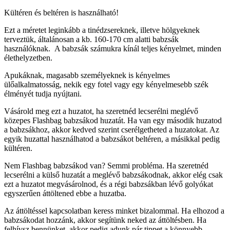
Kültéren és beltéren is használható!
Ezt a méretet leginkább a tinédzsereknek, illetve hölgyeknek
terveztük, általánosan a kb. 160-170 cm alatti babzsák
használóknak. A babzsák számukra kínál teljes kényelmet, minden
élethelyzetben.
Apukáknak, magasabb személyeknek is kényelmes
ülőalkalmatosság, nekik egy fotel vagy egy kényelmesebb szék
élményét tudja nyújtani.
Vásárold meg ezt a huzatot, ha szeretnéd lecserélni meglévő
közepes Flashbag babzsákod huzatát. Ha van egy második huzatod
a babzsákhoz, akkor kedved szerint cserélgetheted a huzatokat. Az
egyik huzattal használhatod a babzsákot beltéren, a másikkal pedig
kültéren.
Nem Flashbag babzsákod van? Semmi probléma. Ha szeretnéd
lecserélni a külső huzatát a meglévő babzsákodnak, akkor elég csak
ezt a huzatot megvásárolnod, és a régi babzsákban lévő golyókat
egyszerűen áttöltened ebbe a huzatba.
Az áttöltéssel kapcsolatban keress minket bizalommal. Ha elhozod a
babzsákodat hozzánk, akkor segítünk neked az áttöltésben. Ha
felhívsz bennünket, akkor pedig adunk pár tippet a könnyebb