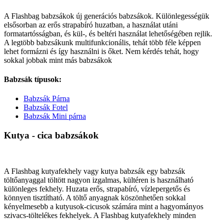
A Flashbag babzsákok új generációs babzsákok. Különlegességük
elsősorban az erős strapabíró huzatban, a használat utáni
formatartósságban, és kül-, és beltéri használat lehetőségében rejlik.
A legtöbb babzsákunk multifunkcionális, tehát több féle képpen
lehet formázni és így használni is őket. Nem kérdés tehát, hogy
sokkal jobbak mint más babzsákok
Babzsák típusok:
Babzsák Párna
Babzsák Fotel
Babzsák Mini párna
Kutya - cica babzsákok
A Flashbag kutyafekhely vagy kutya babzsák egy babzsák
töltőanyaggal töltött nagyon izgalmas, kültéren is használható
különleges fekhely. Huzata erős, strapabíró, vízlepergetős és
könnyen tisztítható. A töltő anyagnak köszönhetően sokkal
kényelmesebb a kutyusok-cicusok számára mint a hagyományos
szivacs-töltelékes fekhelyek. A Flashbag kutyafekhely minden