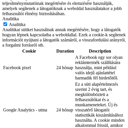
teljesítménymutatóinak megértésére és elemzésére használják,
amelyek segítenek a látogatóknak a weboldal használatakor a jobb
felhasználói élmény biztosításában.
Analitika
Analitika
Analitikai sütiket használnak annak megértésére, hogy a látogatók
hogyan lépnek kapcsolatba a weboldallal. Ezek a cookie-k segítenek
információt nyújtani a látogatók számáról, a visszafordulási arányról,
a forgalmi forrásról stb.
Cookie
Duration
Description
A Facebook egy sor olyan
reklámtermék szállítására
Facebook pixel
24 hónap
használja, mint például
valós idejű ajánlattétel
harmadik fél hirdetőitől.
Ez a süti alapértelmezés
szerint 2 évig tart, és
megkülönbözteti a
felhasználókat és a
munkameneteket. Új és
Google Analytics - utma
24 hónap
visszatérő látogatói
statisztikák kiszámításához
használta. A cookie minden
alkalommal frissül, amikor