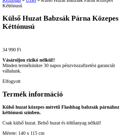
Kezdőlap
»
Üzlet
»
Külső Huzat Babzsák Párna Közepes
Kéttónusú
Külső Huzat Babzsák Párna Közepes
Kéttónusú
34 990
Ft
Vásároljon rizikó nélkül!
!
Minden termékünkre 30 napos pénzvisszafizetési garanciát
vállalunk.
Elfogyott
Termék információ
Külső huzat közepes méretű Flashbag babzsák párnához
kéttónusú színben.
Csak külső huzat. Belső huzat és töltőanyag nélkül!
Mérete: 140 x 115 cm