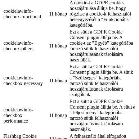
A cookie-t a GDPR cookie-
hozzájárulása állítja be, hogy
cookielawinfo-
11 hónap
rögzítse a cookie-k felhasználói
checbox-functional
beleegyezését a "Funkcionális"
kategóriába.
Ezt a sütit a GDPR Cookie
Consent plugin állítja be. A
cookielawinfo-
cookie-t az "Egyéb" kategóriába
11 hónap
checbox-others
tartozó sütik felhasználói
hozzájárulásának tárolására
használják.
Ezt a sütit a GDPR Cookie
Consent plugin állítja be. A sütik
cookielawinfo-
a "Szükséges" kategóriába
11 hónap
checkbox-necessary
tartozó sütik felhasználói
hozzájárulásának tárolására
szolgálnak.
Ezt a sütit a GDPR Cookie
Consent plugin állítja be. A sütit a
cookielawinfo-
"Teljesítmény" kategóriába
checkbox-
11 hónap
tartozó sütik felhasználói
performance
hozzájárulásának tárolására
használják.
Flashbag Cookie
A felhasználó által elfogadott
12 hónap