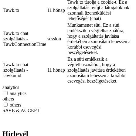
Tawk.to tárolja a cookie-t. Ez a
szolgáltatás nyújt a látogatóknak
Tawk.to
11 hónap
azonnali üzenetküldési
lehetőségét (chat)
Munkamenet süti. Ez a süti
emlékszik a végfelhasználóra,
Tawk.to chat
hogy a szolgáltatás javítása
szolgáltatás -
session
érdekében azonosítani lehessen a
TawkConnectionTime
korábbi csevegési
beszélgetéseket.
Ez a süti emlékszik a
Tawk.to chat
végfelhasználóra, hogy a
szolgáltatás -
11 hónap
szolgáltatás javítása érdekében
tawkuuid
azonosítani lehessen a korábbi
csevegési beszélgetéseket.
analytics
analytics
others
others
SAVE & ACCEPT
Hírlevél