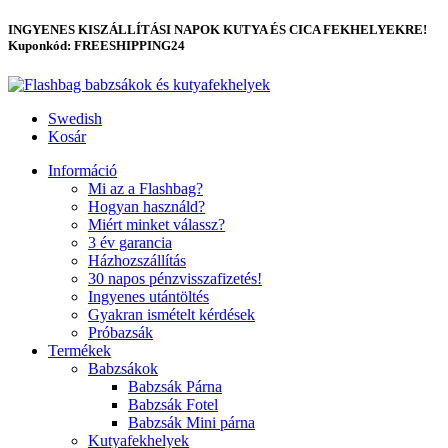
INGYENES KISZÁLLÍTÁSI NAPOK KUTYA ÉS CICA FEKHELYEKRE!
Kuponkód: FREESHIPPING24
Swedish
Kosár
Információ
Mi az a Flashbag?
Hogyan használd?
Miért minket válassz?
3 év garancia
Házhozszállítás
30 napos pénzvisszafizetés!
Ingyenes utántöltés
Gyakran ismételt kérdések
Próbazsák
Termékek
Babzsákok
Babzsák Párna
Babzsák Fotel
Babzsák Mini párna
Kutyafekhelyek