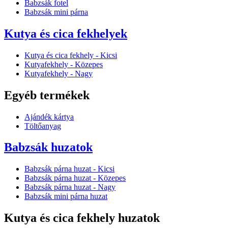
Babzsák fotel
Babzsák mini párna
Kutya és cica fekhelyek
Kutya és cica fekhely - Kicsi
Kutyafekhely - Közepes
Kutyafekhely - Nagy
Egyéb termékek
Ajándék kártya
Töltőanyag
Babzsák huzatok
Babzsák párna huzat - Kicsi
Babzsák párna huzat - Közepes
Babzsák párna huzat - Nagy
Babzsák mini párna huzat
Kutya és cica fekhely huzatok