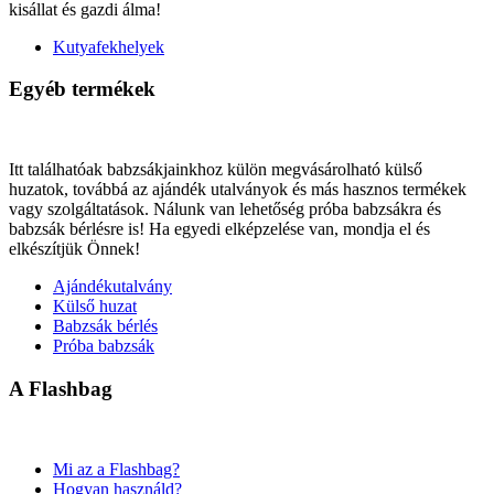
kisállat és gazdi álma!
Kutyafekhelyek
Egyéb termékek
Itt találhatóak babzsákjainkhoz külön megvásárolható külső
huzatok, továbbá az ajándék utalványok és más hasznos termékek
vagy szolgáltatások. Nálunk van lehetőség próba babzsákra és
babzsák bérlésre is! Ha egyedi elképzelése van, mondja el és
elkészítjük Önnek!
Ajándékutalvány
Külső huzat
Babzsák bérlés
Próba babzsák
A Flashbag
Mi az a Flashbag?
Hogyan használd?