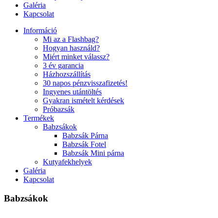
Galéria
Kapcsolat
Információ
Mi az a Flashbag?
Hogyan használd?
Miért minket válassz?
3 év garancia
Házhozszállítás
30 napos pénzvisszafizetés!
Ingyenes utántöltés
Gyakran ismételt kérdések
Próbazsák
Termékek
Babzsákok
Babzsák Párna
Babzsák Fotel
Babzsák Mini párna
Kutyafekhelyek
Galéria
Kapcsolat
Babzsákok