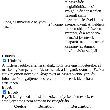
felhasználók
megkülönböztetésére
szolgál, véletlenszerűen
generált szám
hozzárendelésével kliens
Google Universal Analytics
24 hónap
azonosítóként. A webhely
- ga
minden oldal kérésében
szerepel, és a webhely-
elemzési jelentések
látogatói, munkamenet- és
kampány adatainak
kiszámítására szolgál.
Hirdetés
Hirdetés
A hirdetési sütiket arra használják, hogy releváns hirdetéseket és
marketing kampányokat biztosítsanak a látogatók számára. Ezek a
sütik nyomon követik a látogatókat az összes webhelyen, és
információkat gyűjtenek testreszabott hirdetések biztosítása
érdekében.
Egyéb
Egyéb
Egyéb kategorizálatlan sütik azok, amelyeket elemeznek, és
amelyeket még nem soroltak be kategóriába.
Cookie
Duration
Description