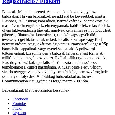
Regisztráció / Fiókom
Babzsák. Mindenki szereti, és mindenkinek volt vagy lesz
babzsákja. Ha van babzsákod, ne add érd be kevesebbel, mint a
Flashbag. A Flashbag babzsákok, babzsákpárnák, babzsákfotelek,
más néven élményfotelek, élménypárnák, babfotelek, relax fotelek,
olyan lakberendezési tárgyak, amelyek kényelmes és nyugodt ülést,
pihenést, filmnézést, konzolozást, munkát vagy egyéb ülő
tevékenységet biztosítanak neked. Ideálisak kanapé vagy fotel
helyettesítésére, vagy akár fotelágyként is. Nagyszerű kiegészítője
bármelyik nappalinak vagy gyerekszobának! A polisztirol
töltőanyagnak köszönhetően a babzsák felveszi a test formáját,
millió ponton megtámasztva azt. Ezáltal válik ergonomikussá. A
Flashbag babzsákok speciális külső huzata alkalmassá teszi
termékeinket a kültéri használatra. A huzat belseje egy vékony
vízálló réteggel van bevonva, így nem ázik be, nem szivárog bele
semmilyen folyadék. A Flashbag babzsákokat az Increst
Communication Kft. gyártja és forgalmazza 2007 óta.
Babzsákjaink Magyarországon készülnek.
Facebook
Youtube
Flickr
payment