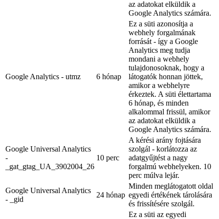
az adatokat elküldik a
Google Analytics számára.
Ez a süti azonosítja a
webhely forgalmának
forrását - így a Google
Analytics meg tudja
mondani a webhely
tulajdonosoknak, hogy a
Google Analytics - utmz
6 hónap
látogatók honnan jöttek,
amikor a webhelyre
érkeztek. A süti élettartama
6 hónap, és minden
alkalommal frissül, amikor
az adatokat elküldik a
Google Analytics számára.
A kérési arány fojtására
Google Universal Analytics
szolgál - korlátozza az
-
10 perc
adatgyűjtést a nagy
_gat_gtag_UA_3902004_26
forgalmú webhelyeken. 10
perc múlva lejár.
Minden meglátogatott oldal
Google Universal Analytics
24 hónap
egyedi értékének tárolására
- _gid
és frissítésére szolgál.
Ez a süti az egyedi