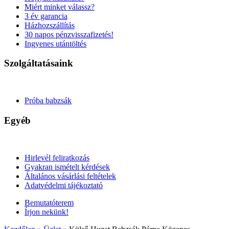
Miért minket válassz?
3 év garancia
Házhozszállítás
30 napos pénzvisszafizetés!
Ingyenes utántöltés
Szolgáltatásaink
Próba babzsák
Egyéb
Hirlevél feliratkozás
Gyakran ismételt kérdések
Általános vásárlási feltételek
Adatvédelmi tájékoztató
Bemutatóterem
Írjon nekünk!