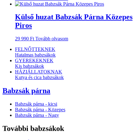
Külső huzat Babzsák Párna Közepes
Piros
29 990
Ft
Tovább olvasom
FELNŐTTEKNEK
Hatalmas babzsákok
GYEREKEKNEK
Kis babzsákok
HÁZIÁLLATOKNAK
Kutya és cica babzsákok
Babzsák párna
Babzsák párna - kicsi
Babzsák párna - Közepes
Babzsák párna - Nagy
További babzsákok