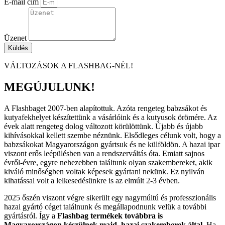
E-mail cím
Üzenet
Küldés
VÁLTOZÁSOK A FLASHBAG-NÉL!
MEGÚJULUNK!
A Flashbaget 2007-ben alapítottuk. Azóta rengeteg babzsákot és
kutyafekhelyet készítettünk a vásárlóink és a kutyusok örömére. Az
évek alatt rengeteg dolog változott körülöttünk. Újabb és újabb
kihívásokkal kellett szembe néznünk. Elsődleges célunk volt, hogy a
babzsákokat Magyarországon gyártsuk és ne külföldön. A hazai ipar
viszont erős leépülésben van a rendszerváltás óta. Emiatt sajnos
évről-évre, egyre nehezebben találtunk olyan szakembereket, akik
kiváló minőségben voltak képesek gyártani nekünk. Ez nyilván
kihatással volt a lelkesedésünkre is az elmúlt 2-3 évben.
2025 őszén viszont végre sikerült egy nagymúltú és professzionális
hazai gyártó céget találnunk és megállapodnunk velük a további
gyártásról. Így a
Flashbag termékek továbbra is
Magyarországon készülnek majd, hazai szakemberek által.
Ha