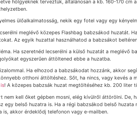
lletve hölgyeknek terveztük, általánosan a kb. 160-170 cm
thelyzetben.
lmes ülőalkalmatosság, nekik egy fotel vagy egy kényelm
lecserélni meglévő közepes Flashbag babzsákod huzatát. 
okat. Az egyik huzattal használhatod a babzsákot beltéren,
a. Ha szeretnéd lecserélni a külső huzatát a meglévő ba
golyókat egyszerűen áttöltened ebbe a huzatba.
bizalommal. Ha elhozod a babzsákodat hozzánk, akkor segít
könnyebb otthoni áttöltéshez. Sőt, ha nincs, vagy kevés a 
is
! A közepes babzsák huzat megtöltéséhez kb. 200 liter t
t nem kell őket gépben mosni, elég kívülről áttörölni. De,
 egy belső huzatra is. Ha a régi babzsákod belső huzata 
 is, akkor érdeklődj telefonon vagy e-mailben.