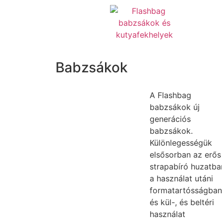
Babzsákok
A Flashbag
babzsákok új
generációs
babzsákok.
Különlegességük
elsősorban az erős
strapabíró huzatba
a használat utáni
formatartósságban
és kül-, és beltéri
használat