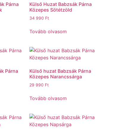
ák Párna
Külső Huzat Babzsák Párna
k
Közepes Sötétzöld
34 990
Ft
Tovább olvasom
ák Párna
Külső huzat Babzsák Párna
Közepes Narancssárga
29 990
Ft
Tovább olvasom