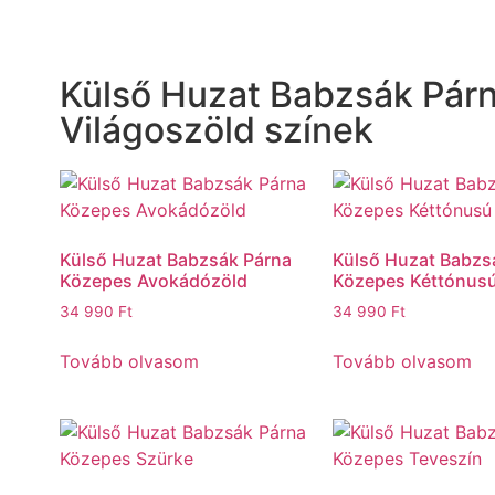
Külső Huzat Babzsák Pár
Világoszöld színek
Külső Huzat Babzsák Párna
Külső Huzat Babzs
Közepes Avokádózöld
Közepes Kéttónus
34 990
Ft
34 990
Ft
Tovább olvasom
Tovább olvasom