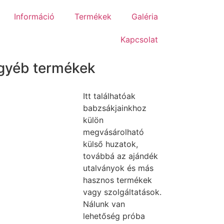
Információ
Termékek
Galéria
Kapcsolat
gyéb termékek
Itt találhatóak
babzsákjainkhoz
külön
megvásárolható
külső huzatok,
továbbá az ajándék
utalványok és más
hasznos termékek
vagy szolgáltatások.
Nálunk van
lehetőség próba