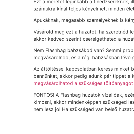
Ezt a méretet leginkább a tinédzsereknek, i
számukra kínál teljes kényelmet, minden éle
Apukáknak, magasabb személyeknek is kénye
Vásárold meg ezt a huzatot, ha szeretnéd 
akkor kedved szerint cserélgetheted a huzat
Nem Flashbag babzsákod van? Semmi problém
megvásárolnod, és a régi babzsákban lévő 
Az áttöltéssel kapcsolatban keress minket 
bennünket, akkor pedig adunk pár tippet a 
megvásárolhatod a szükséges töltőanyagot 
FONTOS! A Flashbag huzatok vízállóak, ezér
kimosni, akkor mindenképpen szükséged lesz
nem lesz jó! Ha szükséged van belső huzatra