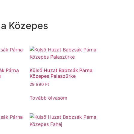
na Közepes
ák Párna
Külső Huzat Babzsák Párna
ú
Közepes Palaszürke
29 990
Ft
Tovább olvasom