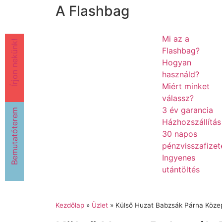
A Flashbag
Mi az a
Írjon nekünk!
Flashbag?
Hogyan
használd?
Miért minket
válassz?
3 év garancia
Bemutatóterem
Házhozszállítás
30 napos
pénzvisszafizet
Ingyenes
utántöltés
Kezdőlap
»
Üzlet
»
Külső Huzat Babzsák Párna Közep