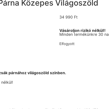
Párna Közepes Világoszöld
34 990
Ft
Vásároljon rizikó nélkül!
!
Minden termékünkre 30 nap
Elfogyott
sák párnához világoszöld színben.
nélkül!