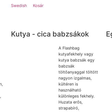
Swedish
Kosár
Kutya - cica babzsákok
E
A Flashbag
kutyafekhely vagy
kutya babzsák egy
babzsák
töltőanyaggal töltött
nagyon izgalmas,
n,
kültéren is
használható
,
különleges fekhely.
Huzata erős,
strapabíró,