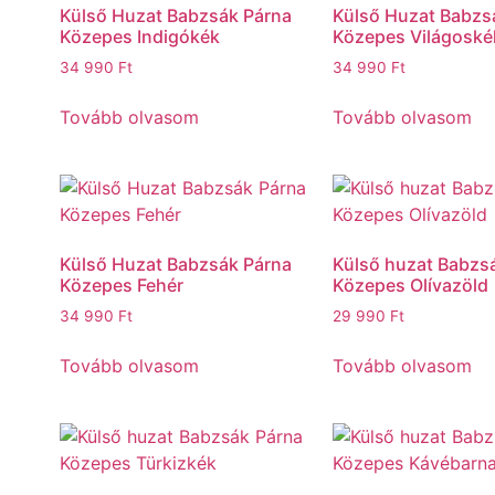
Külső Huzat Babzsák Párna
Külső Huzat Babzs
Közepes Indigókék
Közepes Világoské
34 990
Ft
34 990
Ft
Tovább olvasom
Tovább olvasom
Külső Huzat Babzsák Párna
Külső huzat Babzs
Közepes Fehér
Közepes Olívazöld
34 990
Ft
29 990
Ft
Tovább olvasom
Tovább olvasom