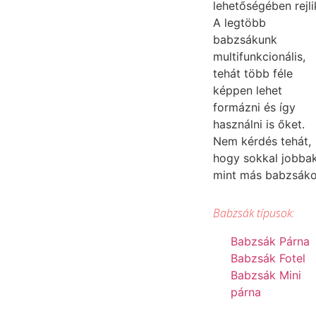
lehetőségében rejli
A legtöbb
babzsákunk
multifunkcionális,
tehát több féle
képpen lehet
formázni és így
használni is őket.
Nem kérdés tehát,
hogy sokkal jobba
mint más babzsák
Babzsák típusok:
Babzsák Párna
Babzsák Fotel
Babzsák Mini
párna