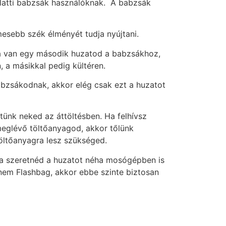
 alatti babzsák használóknak. A babzsák
esebb szék élményét tudja nyújtani.
Ha van egy második huzatod a babzsákhoz,
 a másikkal pedig kültéren.
bzsákodnak, akkor elég csak ezt a huzatot
ünk neked az áttöltésben. Ha felhívsz
meglévő töltőanyagod, akkor tőlünk
öltőanyagra lesz szükséged.
 ha szeretnéd a huzatot néha mosógépben is
nem Flashbag, akkor ebbe szinte biztosan