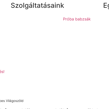
Szolgáltatásaink
E
Próba babzsák
és!
es Világoszöld