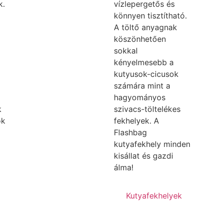
k.
vízlepergetős és
könnyen tisztítható.
A töltő anyagnak
köszönhetően
sokkal
kényelmesebb a
kutyusok-cicusok
számára mint a
hagyományos
k
szivacs-töltelékes
ok
fekhelyek. A
Flashbag
kutyafekhely minden
kisállat és gazdi
álma!
Kutyafekhelyek