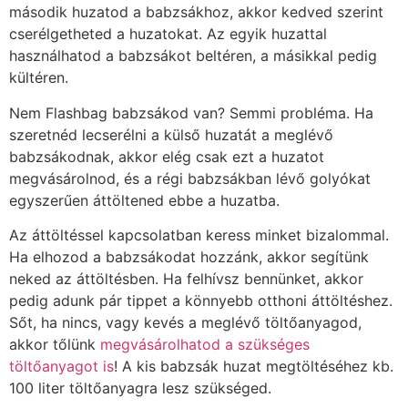
második huzatod a babzsákhoz, akkor kedved szerint
cserélgetheted a huzatokat. Az egyik huzattal
használhatod a babzsákot beltéren, a másikkal pedig
kültéren.
Nem Flashbag babzsákod van? Semmi probléma. Ha
szeretnéd lecserélni a külső huzatát a meglévő
babzsákodnak, akkor elég csak ezt a huzatot
megvásárolnod, és a régi babzsákban lévő golyókat
egyszerűen áttöltened ebbe a huzatba.
Az áttöltéssel kapcsolatban keress minket bizalommal.
Ha elhozod a babzsákodat hozzánk, akkor segítünk
neked az áttöltésben. Ha felhívsz bennünket, akkor
pedig adunk pár tippet a könnyebb otthoni áttöltéshez.
Sőt, ha nincs, vagy kevés a meglévő töltőanyagod,
akkor tőlünk
megvásárolhatod a szükséges
töltőanyagot is
! A kis babzsák huzat megtöltéséhez kb.
100 liter töltőanyagra lesz szükséged.