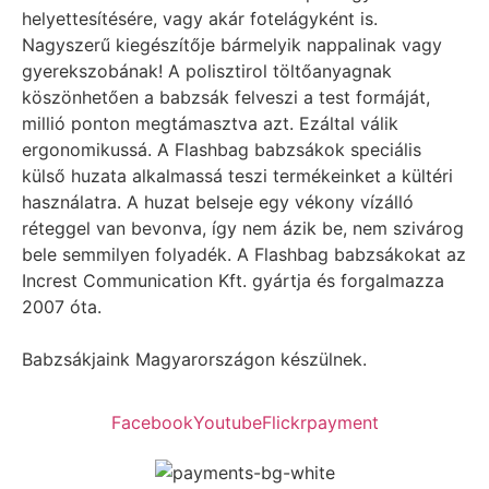
helyettesítésére, vagy akár fotelágyként is.
Nagyszerű kiegészítője bármelyik nappalinak vagy
gyerekszobának! A polisztirol töltőanyagnak
köszönhetően a babzsák felveszi a test formáját,
millió ponton megtámasztva azt. Ezáltal válik
ergonomikussá. A Flashbag babzsákok speciális
külső huzata alkalmassá teszi termékeinket a kültéri
használatra. A huzat belseje egy vékony vízálló
réteggel van bevonva, így nem ázik be, nem szivárog
bele semmilyen folyadék. A Flashbag babzsákokat az
Increst Communication Kft. gyártja és forgalmazza
2007 óta.
Babzsákjaink Magyarországon készülnek.
Facebook
Youtube
Flickr
payment