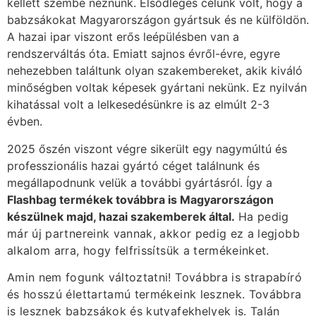
kellett szembe néznünk. Elsődleges célunk volt, hogy a
babzsákokat Magyarországon gyártsuk és ne külföldön.
A hazai ipar viszont erős leépülésben van a
rendszerváltás óta. Emiatt sajnos évről-évre, egyre
nehezebben találtunk olyan szakembereket, akik kiváló
minőségben voltak képesek gyártani nekünk. Ez nyilván
kihatással volt a lelkesedésünkre is az elmúlt 2-3
évben.
2025 őszén viszont végre sikerült egy nagymúltú és
professzionális hazai gyártó céget találnunk és
megállapodnunk velük a további gyártásról. Így a
Flashbag termékek továbbra is Magyarországon
készülnek majd, hazai szakemberek által.
Ha pedig
már új partnereink vannak, akkor pedig ez a legjobb
alkalom arra, hogy felfrissítsük a termékeinket.
Amin nem fogunk változtatni! Továbbra is strapabíró
és hosszú élettartamú termékeink lesznek. Továbbra
is lesznek babzsákok és kutyafekhelyek is. Talán