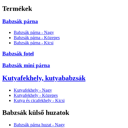
Termékek
Babzsák párna
Babzsák párna - Nagy
Babzsák párna - Közepes
Babzsák párna - Kicsi
Babzsák fotel
Babzsák mini párna
Kutyafekhely, kutyababzsák
Kutyafekhely - Nagy
Kutyafekhely - Közepes
Kutya és cicafekhely - Kicsi
Babzsák külső huzatok
Babzsák párna huzat - Nagy