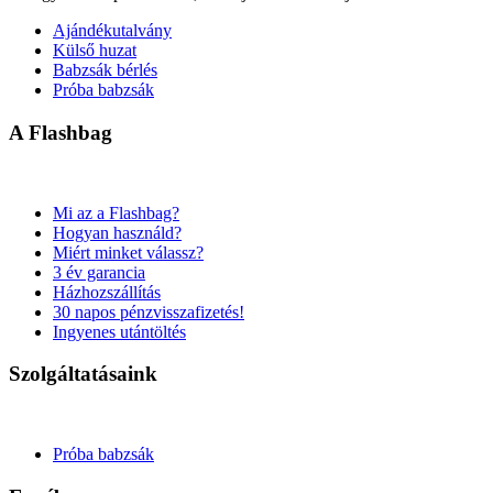
Ajándékutalvány
Külső huzat
Babzsák bérlés
Próba babzsák
A Flashbag
Mi az a Flashbag?
Hogyan használd?
Miért minket válassz?
3 év garancia
Házhozszállítás
30 napos pénzvisszafizetés!
Ingyenes utántöltés
Szolgáltatásaink
Próba babzsák