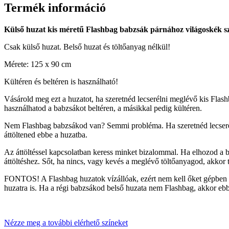
Termék információ
Külső huzat kis méretű Flashbag babzsák párnához világoskék s
Csak külső huzat. Belső huzat és töltőanyag nélkül!
Mérete: 125 x 90 cm
Kültéren és beltéren is használható!
Vásárold meg ezt a huzatot, ha szeretnéd lecserélni meglévő kis Fla
használhatod a babzsákot beltéren, a másikkal pedig kültéren.
Nem Flashbag babzsákod van? Semmi probléma. Ha szeretnéd lecseréln
áttöltened ebbe a huzatba.
Az áttöltéssel kapcsolatban keress minket bizalommal. Ha elhozod a 
áttöltéshez. Sőt, ha nincs, vagy kevés a meglévő töltőanyagod, akkor
FONTOS! A Flashbag huzatok vízállóak, ezért nem kell őket gépben m
huzatra is. Ha a régi babzsákod belső huzata nem Flashbag, akkor ebb
Nézze meg a további elérhető színeket