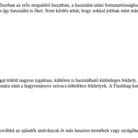
ban az erős strapabíró huzatban, a használat utáni formatartósságban, 
és így használni is őket. Nem kérdés tehát, hogy sokkal jobbak mint m
töltött nagyon izgalmas, kültéren is használható különleges fekhely. Hu
ra mint a hagyományos szivacs-töltelékes fekhelyek. A Flashbag kuty
 továbbá az ajándék utalványok és más hasznos termékek vagy szolgálta