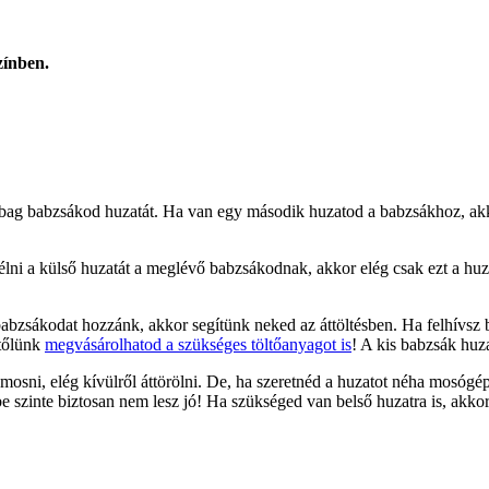
zínben.
shbag babzsákod huzatát. Ha van egy második huzatod a babzsákhoz, akko
i a külső huzatát a meglévő babzsákodnak, akkor elég csak ezt a huz
babzsákodat hozzánk, akkor segítünk neked az áttöltésben. Ha felhívsz
 tőlünk
megvásárolhatod a szükséges töltőanyagot is
! A kis babzsák huza
osni, elég kívülről áttörölni. De, ha szeretnéd a huzatot néha mosóg
e szinte biztosan nem lesz jó! Ha szükséged van belső huzatra is, akko