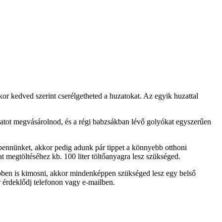
r kedved szerint cserélgetheted a huzatokat. Az egyik huzattal
atot megvásárolnod, és a régi babzsákban lévő golyókat egyszerűen
 bennünket, akkor pedig adunk pár tippet a könnyebb otthoni
t megtöltéséhez kb. 100 liter töltőanyagra lesz szükséged.
épben is kimosni, akkor mindenképpen szükséged lesz egy belső
r érdeklődj telefonon vagy e-mailben.