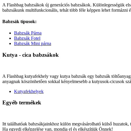
A Flashbag babzsákok új generációs babzsákok. Különlegességük elsősor
babzsákunk multifunkcionális, tehát több féle képpen lehet formázni 
Babzsák típusok:
Babzsák Párna
Babzsák Fotel
Babzsák Mini párna
Kutya - cica babzsákok
A Flashbag kutyafekhely vagy kutya babzsák egy babzsák töltőanyaggal 
anyagnak köszönhetően sokkal kényelmesebb a kutyusok-cicusok számá
Kutyafekhelyek
Egyéb termékek
Itt találhatóak babzsákjainkhoz külön megvásárolható külső huzatok,
Ha egyedi elképzelése van, mondja el és elkészítjük Önnek!