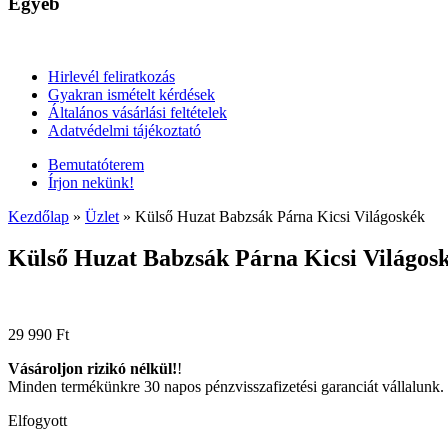
Egyéb
Hirlevél feliratkozás
Gyakran ismételt kérdések
Általános vásárlási feltételek
Adatvédelmi tájékoztató
Bemutatóterem
Írjon nekünk!
Kezdőlap
»
Üzlet
»
Külső Huzat Babzsák Párna Kicsi Világoskék
Külső Huzat Babzsák Párna Kicsi Világos
29 990
Ft
Vásároljon rizikó nélkül!
!
Minden termékünkre 30 napos pénzvisszafizetési garanciát vállalunk.
Elfogyott