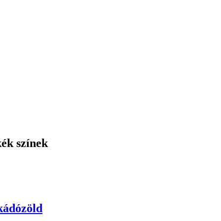
ék színek
kádózöld