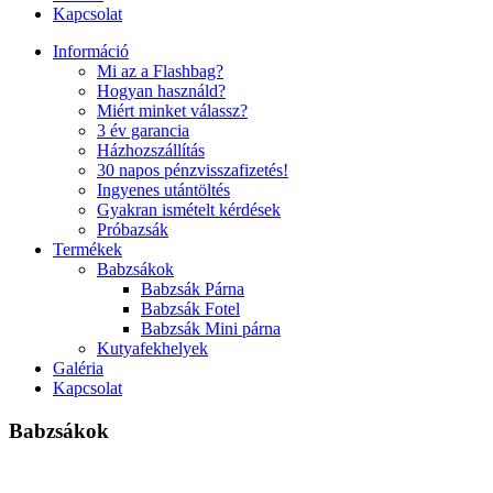
Kapcsolat
Információ
Mi az a Flashbag?
Hogyan használd?
Miért minket válassz?
3 év garancia
Házhozszállítás
30 napos pénzvisszafizetés!
Ingyenes utántöltés
Gyakran ismételt kérdések
Próbazsák
Termékek
Babzsákok
Babzsák Párna
Babzsák Fotel
Babzsák Mini párna
Kutyafekhelyek
Galéria
Kapcsolat
Babzsákok