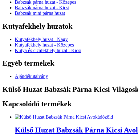
Babzsák párna huzat - Közepes
Babzsák párna huzat - Kicsi
Babzsák mini párna huzat
Kutyafekhely huzatok
Kutyafekhely huzat - Nagy
Kutyafekhely huzat - Közepes
Kutya és cicafekhely huzat - Kicsi
Egyéb termékek
Ajándékutalvány
Külső Huzat Babzsák Párna Kicsi Világosk
Kapcsolódó termékek
Külső Huzat Babzsák Párna Kicsi Avo