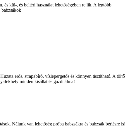
és kül-, és beltéri használat lehetőségében rejlik. A legtöbb
ás babzsákok
zata erős, strapabíró, vízlepergetős és könnyen tisztítható. A töltő
afekhely minden kisállat és gazdi álma!
tások. Nálunk van lehetőség próba babzsákra és babzsák bérlésre is!