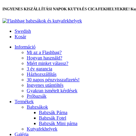
INGYENES KISZÁLLÍTÁSI NAPOK KUTYA ÉS CICA FEKHELYEKRE! Kup
Swedish
Kosár
Információ
Mi az a Flashbag?
Hogyan használd?
Miért minket válassz?
3 év garancia
Házhozszállítás
30 napos pénzvisszafizetés!
Ingyenes utántöltés
Gyakran ismételt kérdések
Próbazsák
Termékek
Babzsákok
Babzsák Párna
Babzsák Fotel
Babzsák Mini párna
Kutyafekhelyek
Galéria