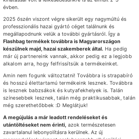
évben.
2025 őszén viszont végre sikerült egy nagymúltú és
professzionális hazai gyártó céget találnunk és
megállapodnunk velük a további gyártásról. Így a
Flashbag termékek továbbra is Magyarországon
készülnek majd, hazai szakemberek által.
Ha pedig
már új partnereink vannak, akkor pedig ez a legjobb
alkalom arra, hogy felfrissítsük a termékeinket.
Amin nem fogunk változtatni! Továbbra is strapabíró
és hosszú élettartamú termékeink lesznek. Továbbra
is lesznek babzsákok és kutyafekhelyek is. Talán
színesebbek lesznek, talán még praktikusabbak, talán
még szerethetőbbek :D Meglátjuk!
A megújulás a már leadott rendeléseket és
utántöltéseket nem érinti,
azok természetesen
zavartalanul lebonyolításra kerülnek. Az új