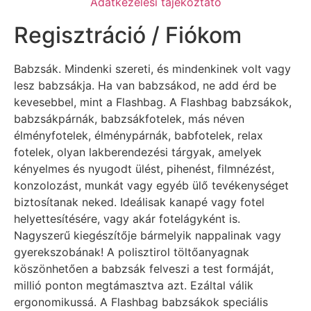
Adatkezelési tájékoztató
Regisztráció / Fiókom
Babzsák. Mindenki szereti, és mindenkinek volt vagy
lesz babzsákja. Ha van babzsákod, ne add érd be
kevesebbel, mint a Flashbag. A Flashbag babzsákok,
babzsákpárnák, babzsákfotelek, más néven
élményfotelek, élménypárnák, babfotelek, relax
fotelek, olyan lakberendezési tárgyak, amelyek
kényelmes és nyugodt ülést, pihenést, filmnézést,
konzolozást, munkát vagy egyéb ülő tevékenységet
biztosítanak neked. Ideálisak kanapé vagy fotel
helyettesítésére, vagy akár fotelágyként is.
Nagyszerű kiegészítője bármelyik nappalinak vagy
gyerekszobának! A polisztirol töltőanyagnak
köszönhetően a babzsák felveszi a test formáját,
millió ponton megtámasztva azt. Ezáltal válik
ergonomikussá. A Flashbag babzsákok speciális