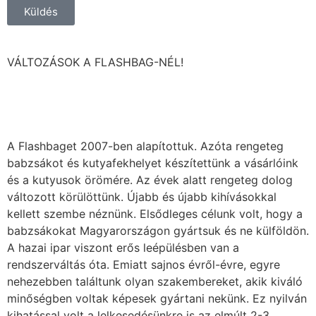
Küldés
VÁLTOZÁSOK A FLASHBAG-NÉL!
A Flashbaget 2007-ben alapítottuk. Azóta rengeteg
babzsákot és kutyafekhelyet készítettünk a vásárlóink
és a kutyusok örömére. Az évek alatt rengeteg dolog
változott körülöttünk. Újabb és újabb kihívásokkal
kellett szembe néznünk. Elsődleges célunk volt, hogy a
babzsákokat Magyarországon gyártsuk és ne külföldön.
A hazai ipar viszont erős leépülésben van a
rendszerváltás óta. Emiatt sajnos évről-évre, egyre
nehezebben találtunk olyan szakembereket, akik kiváló
minőségben voltak képesek gyártani nekünk. Ez nyilván
kihatással volt a lelkesedésünkre is az elmúlt 2-3