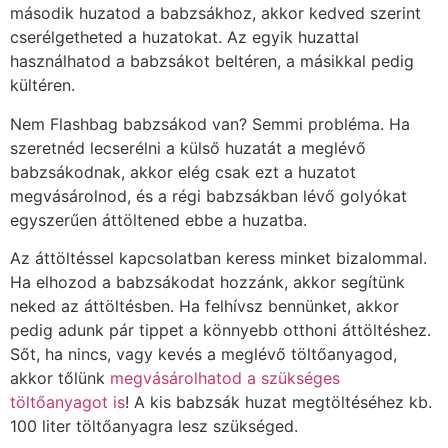
második huzatod a babzsákhoz, akkor kedved szerint
cserélgetheted a huzatokat. Az egyik huzattal
használhatod a babzsákot beltéren, a másikkal pedig
kültéren.
Nem Flashbag babzsákod van? Semmi probléma. Ha
szeretnéd lecserélni a külső huzatát a meglévő
babzsákodnak, akkor elég csak ezt a huzatot
megvásárolnod, és a régi babzsákban lévő golyókat
egyszerűen áttöltened ebbe a huzatba.
Az áttöltéssel kapcsolatban keress minket bizalommal.
Ha elhozod a babzsákodat hozzánk, akkor segítünk
neked az áttöltésben. Ha felhívsz bennünket, akkor
pedig adunk pár tippet a könnyebb otthoni áttöltéshez.
Sőt, ha nincs, vagy kevés a meglévő töltőanyagod,
akkor tőlünk
megvásárolhatod a szükséges
töltőanyagot is
! A kis babzsák huzat megtöltéséhez kb.
100 liter töltőanyagra lesz szükséged.