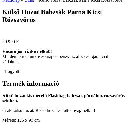
Kezdőlap
»
Üzlet
»
Külső Huzat Babzsák Párna Kicsi Rózsavörös
Külső Huzat Babzsák Párna Kicsi
Rózsavörös
29 990
Ft
Vásároljon rizikó nélkül!
!
Minden termékünkre 30 napos pénzvisszafizetési garanciát
vállalunk.
Elfogyott
Termék információ
Külső huzat kis méretű Flashbag babzsák párnához rózsavörös
színben.
Csak külső huzat. Belső huzat és töltőanyag nélkül!
Mérete: 125 x 90 cm