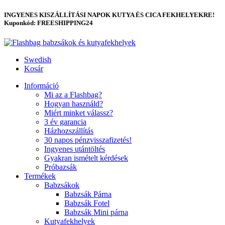
INGYENES KISZÁLLÍTÁSI NAPOK KUTYA ÉS CICA FEKHELYEKRE!
Kuponkód: FREESHIPPING24
Swedish
Kosár
Információ
Mi az a Flashbag?
Hogyan használd?
Miért minket válassz?
3 év garancia
Házhozszállítás
30 napos pénzvisszafizetés!
Ingyenes utántöltés
Gyakran ismételt kérdések
Próbazsák
Termékek
Babzsákok
Babzsák Párna
Babzsák Fotel
Babzsák Mini párna
Kutyafekhelyek