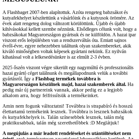
A Flashbaget 2007-ben alapítottuk. Azóta rengeteg babzsákot és
kutyafekhelyet készítettünk a vásárlóink és a kutyusok örömére. Az
évek alatt rengeteg dolog változott körülöttünk. Újabb és újabb
kihívásokkal kellett szembe néznünk. Elsődleges célunk volt, hogy a
babzsákokat Magyarországon gyártsuk és ne külföldön. A hazai ipar
viszont erős leépülésben van a rendszerváltás óta. Emiatt sajnos
évről-évre, egyre nehezebben találtunk olyan szakembereket, akik
kiváló minőségben voltak képesek gyártani nekünk. Ez nyilván
kihatással volt a lelkesedésünkre is az elmúlt 2-3 évben.
2025 őszén viszont végre sikerült egy nagymúltú és professzionális
hazai gyártó céget találnunk és megállapodnunk velük a további
gyártásról. Így a
Flashbag termékek továbbra is
Magyarországon készülnek majd, hazai szakemberek által.
Ha
pedig már új partnereink vannak, akkor pedig ez a legjobb
alkalom arra, hogy felfrissítsük a termékeinket.
Amin nem fogunk változtatni! Továbbra is strapabíró és hosszú
élettartamú termékeink lesznek. Továbbra is lesznek babzsákok
és kutyafekhelyek is. Talán színesebbek lesznek, talán még
praktikusabbak, talán még szerethetőbbek :D Meglátjuk!
A megújulás a már leadott rendeléseket és utántöltéseket nem
érinti,
azok természetesen zavartalanul lebonyolításra kerülnek. Az