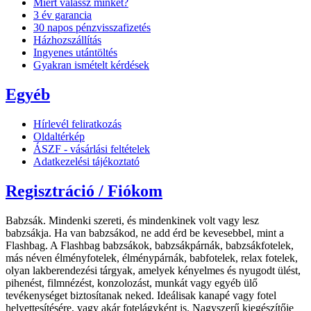
Miért válassz minket?
3 év garancia
30 napos pénzvisszafizetés
Házhozszállítás
Ingyenes utántöltés
Gyakran ismételt kérdések
Egyéb
Hírlevél feliratkozás
Oldaltérkép
ÁSZF - vásárlási feltételek
Adatkezelési tájékoztató
Regisztráció / Fiókom
Babzsák. Mindenki szereti, és mindenkinek volt vagy lesz
babzsákja. Ha van babzsákod, ne add érd be kevesebbel, mint a
Flashbag. A Flashbag babzsákok, babzsákpárnák, babzsákfotelek,
más néven élményfotelek, élménypárnák, babfotelek, relax fotelek,
olyan lakberendezési tárgyak, amelyek kényelmes és nyugodt ülést,
pihenést, filmnézést, konzolozást, munkát vagy egyéb ülő
tevékenységet biztosítanak neked. Ideálisak kanapé vagy fotel
helyettesítésére, vagy akár fotelágyként is. Nagyszerű kiegészítője