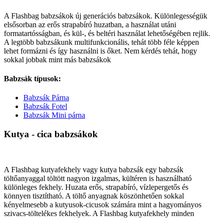
A Flashbag babzsákok új generációs babzsákok. Különlegességük
elsősorban az erős strapabíró huzatban, a használat utáni
formatartósságban, és kül-, és beltéri használat lehetőségében rejlik.
A legtöbb babzsákunk multifunkcionális, tehát több féle képpen
lehet formázni és így használni is őket. Nem kérdés tehát, hogy
sokkal jobbak mint más babzsákok
Babzsák típusok:
Babzsák Párna
Babzsák Fotel
Babzsák Mini párna
Kutya - cica babzsákok
A Flashbag kutyafekhely vagy kutya babzsák egy babzsák
töltőanyaggal töltött nagyon izgalmas, kültéren is használható
különleges fekhely. Huzata erős, strapabíró, vízlepergetős és
könnyen tisztítható. A töltő anyagnak köszönhetően sokkal
kényelmesebb a kutyusok-cicusok számára mint a hagyományos
szivacs-töltelékes fekhelyek. A Flashbag kutyafekhely minden