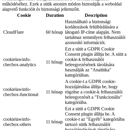
működéséhez. Ezek a sütik anonim módon biztosítják a weboldal
alapvető funkcióit és biztonsági jellemzőit.
Cookie
Duration
Description
Használható a biztonsági
korlátozások felülbírálására a
CloudFlare
60 hónap
látogató IP-címe alapján. Nem
tartalmaz semmilyen felhasználói
azonosító információt.
Ezt a sütit a GDPR Cookie
Consent plugin állítja be. A sütit a
cookielawinfo-
cookie-k felhasználói
11 hónap
checbox-analytics
beleegyezésének tárolására
használják az "Analitika"
kategóriában.
A cookie-t a GDPR cookie-
hozzájárulása állítja be, hogy
cookielawinfo-
11 hónap
rögzítse a cookie-k felhasználói
checbox-functional
beleegyezését a "Funkcionális"
kategóriába.
Ezt a sütit a GDPR Cookie
Consent plugin állítja be. A
cookielawinfo-
cookie-t az "Egyéb" kategóriába
11 hónap
checbox-others
tartozó sütik felhasználói
hozzájárulásának tárolására