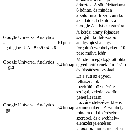
érkeztek. A süti élettartama
6 hónap, és minden
alkalommal frissül, amikor
az adatokat elküldik a
Google Analytics számára.
A kérési arány fojtására
Google Universal Analytics
szolgál - korlátozza az
-
10 perc
adatgyűjtést a nagy
_gat_gtag_UA_3902004_26
forgalmú webhelyeken. 10
perc múlva lejár.
Minden meglátogatott oldal
Google Universal Analytics
24 hónap
egyedi értékének tárolására
- _gid
és frissítésére szolgál.
Ez a süti az egyedi
felhasználók
megkülönböztetésére
szolgál, véletlenszerűen
generált szám
hozzárendelésével kliens
Google Universal Analytics
24 hónap
azonosítóként. A webhely
- ga
minden oldal kérésében
szerepel, és a webhely-
elemzési jelentések
látogatói, munkamenet- és