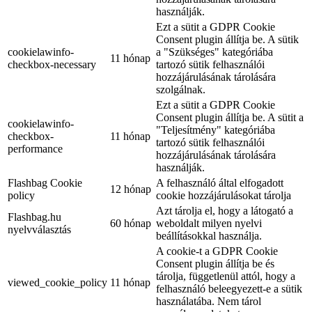
használják.
Ezt a sütit a GDPR Cookie
Consent plugin állítja be. A sütik
cookielawinfo-
a "Szükséges" kategóriába
11 hónap
checkbox-necessary
tartozó sütik felhasználói
hozzájárulásának tárolására
szolgálnak.
Ezt a sütit a GDPR Cookie
Consent plugin állítja be. A sütit a
cookielawinfo-
"Teljesítmény" kategóriába
checkbox-
11 hónap
tartozó sütik felhasználói
performance
hozzájárulásának tárolására
használják.
Flashbag Cookie
A felhasználó által elfogadott
12 hónap
policy
cookie hozzájárulásokat tárolja
Azt tárolja el, hogy a látogató a
Flashbag.hu
60 hónap
weboldalt milyen nyelvi
nyelvválasztás
beállításokkal használja.
A cookie-t a GDPR Cookie
Consent plugin állítja be és
tárolja, függetlenül attól, hogy a
viewed_cookie_policy
11 hónap
felhasználó beleegyezett-e a sütik
használatába. Nem tárol