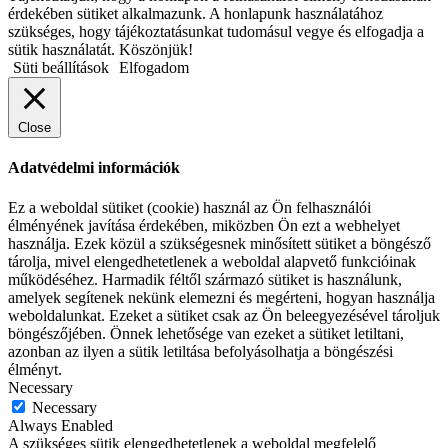
érdekében sütiket alkalmazunk. A honlapunk használatához
szükséges, hogy tájékoztatásunkat tudomásul vegye és elfogadja a
sütik használatát. Köszönjük!
Süti beállítások
Elfogadom
Close
Adatvédelmi információk
Ez a weboldal sütiket (cookie) használ az Ön felhasználói
élményének javítása érdekében, miközben Ön ezt a webhelyet
használja. Ezek közül a szükségesnek minősített sütiket a böngésző
tárolja, mivel elengedhetetlenek a weboldal alapvető funkcióinak
működéséhez. Harmadik féltől származó sütiket is használunk,
amelyek segítenek nekünk elemezni és megérteni, hogyan használja
weboldalunkat. Ezeket a sütiket csak az Ön beleegyezésével tároljuk
böngészőjében. Önnek lehetősége van ezeket a sütiket letiltani,
azonban az ilyen a sütik letiltása befolyásolhatja a böngészési
élményt.
Necessary
Necessary
Always Enabled
A szükséges sütik elengedhetetlenek a weboldal megfelelő