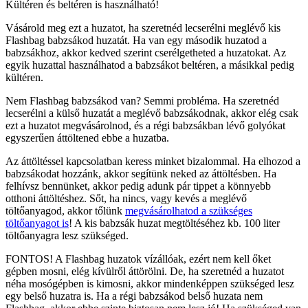
Kültéren és beltéren is használható!
Vásárold meg ezt a huzatot, ha szeretnéd lecserélni meglévő kis
Flashbag babzsákod huzatát. Ha van egy második huzatod a
babzsákhoz, akkor kedved szerint cserélgetheted a huzatokat. Az
egyik huzattal használhatod a babzsákot beltéren, a másikkal pedig
kültéren.
Nem Flashbag babzsákod van? Semmi probléma. Ha szeretnéd
lecserélni a külső huzatát a meglévő babzsákodnak, akkor elég csak
ezt a huzatot megvásárolnod, és a régi babzsákban lévő golyókat
egyszerűen áttöltened ebbe a huzatba.
Az áttöltéssel kapcsolatban keress minket bizalommal. Ha elhozod a
babzsákodat hozzánk, akkor segítünk neked az áttöltésben. Ha
felhívsz bennünket, akkor pedig adunk pár tippet a könnyebb
otthoni áttöltéshez. Sőt, ha nincs, vagy kevés a meglévő
töltőanyagod, akkor tőlünk
megvásárolhatod a szükséges
töltőanyagot is
! A kis babzsák huzat megtöltéséhez kb. 100 liter
töltőanyagra lesz szükséged.
FONTOS! A Flashbag huzatok vízállóak, ezért nem kell őket
gépben mosni, elég kívülről áttörölni. De, ha szeretnéd a huzatot
néha mosógépben is kimosni, akkor mindenképpen szükséged lesz
egy belső huzatra is. Ha a régi babzsákod belső huzata nem