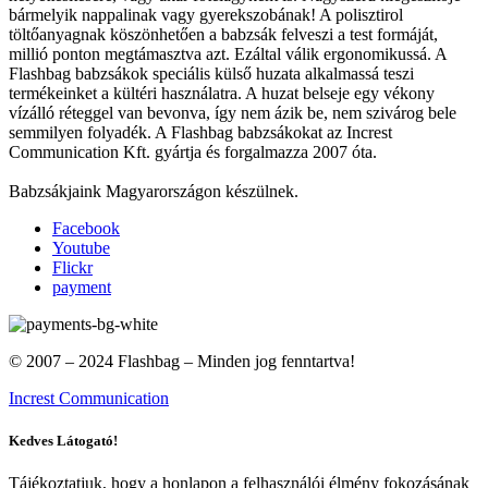
bármelyik nappalinak vagy gyerekszobának! A polisztirol
töltőanyagnak köszönhetően a babzsák felveszi a test formáját,
millió ponton megtámasztva azt. Ezáltal válik ergonomikussá. A
Flashbag babzsákok speciális külső huzata alkalmassá teszi
termékeinket a kültéri használatra. A huzat belseje egy vékony
vízálló réteggel van bevonva, így nem ázik be, nem szivárog bele
semmilyen folyadék. A Flashbag babzsákokat az Increst
Communication Kft. gyártja és forgalmazza 2007 óta.
Babzsákjaink Magyarországon készülnek.
Facebook
Youtube
Flickr
payment
© 2007 – 2024 Flashbag – Minden jog fenntartva!
Increst Communication
Kedves Látogató!
Tájékoztatjuk, hogy a honlapon a felhasználói élmény fokozásának