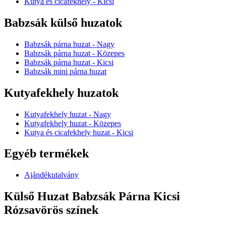
Kutya és cicafekhely - Kicsi
Babzsák külső huzatok
Babzsák párna huzat - Nagy
Babzsák párna huzat - Közepes
Babzsák párna huzat - Kicsi
Babzsák mini párna huzat
Kutyafekhely huzatok
Kutyafekhely huzat - Nagy
Kutyafekhely huzat - Közepes
Kutya és cicafekhely huzat - Kicsi
Egyéb termékek
Ajándékutalvány
Külső Huzat Babzsák Párna Kicsi
Rózsavörös színek