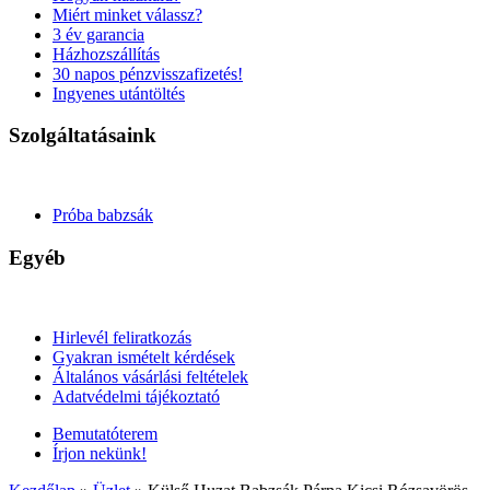
Miért minket válassz?
3 év garancia
Házhozszállítás
30 napos pénzvisszafizetés!
Ingyenes utántöltés
Szolgáltatásaink
Próba babzsák
Egyéb
Hirlevél feliratkozás
Gyakran ismételt kérdések
Általános vásárlási feltételek
Adatvédelmi tájékoztató
Bemutatóterem
Írjon nekünk!