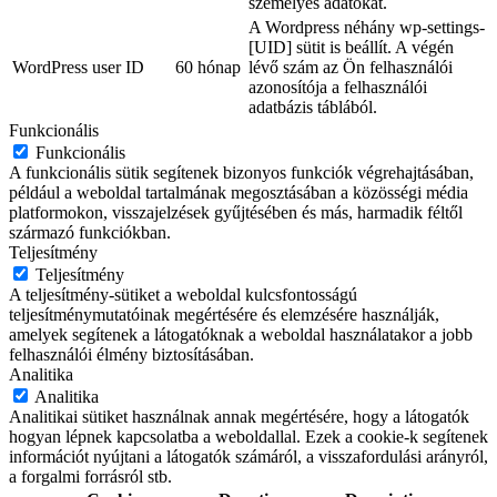
személyes adatokat.
A Wordpress néhány wp-settings-
[UID] sütit is beállít. A végén
WordPress user ID
60 hónap
lévő szám az Ön felhasználói
azonosítója a felhasználói
adatbázis táblából.
Funkcionális
Funkcionális
A funkcionális sütik segítenek bizonyos funkciók végrehajtásában,
például a weboldal tartalmának megosztásában a közösségi média
platformokon, visszajelzések gyűjtésében és más, harmadik féltől
származó funkciókban.
Teljesítmény
Teljesítmény
A teljesítmény-sütiket a weboldal kulcsfontosságú
teljesítménymutatóinak megértésére és elemzésére használják,
amelyek segítenek a látogatóknak a weboldal használatakor a jobb
felhasználói élmény biztosításában.
Analitika
Analitika
Analitikai sütiket használnak annak megértésére, hogy a látogatók
hogyan lépnek kapcsolatba a weboldallal. Ezek a cookie-k segítenek
információt nyújtani a látogatók számáról, a visszafordulási arányról,
a forgalmi forrásról stb.