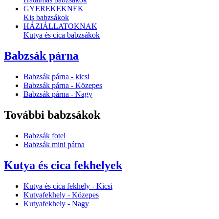
GYEREKEKNEK
Kis babzsákok
HÁZIÁLLATOKNAK
Kutya és cica babzsákok
Babzsák párna
Babzsák párna - kicsi
Babzsák párna - Közepes
Babzsák párna - Nagy
További babzsákok
Babzsák fotel
Babzsák mini párna
Kutya és cica fekhelyek
Kutya és cica fekhely - Kicsi
Kutyafekhely - Közepes
Kutyafekhely - Nagy