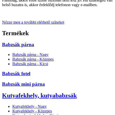
Flashbag, akkor ebbe szinte biztosan nem lesz jó! Ha szükséged van
belső huzatra is, akkor érdeklődj telefonon vagy e-mailben.
Nézze meg a további elérhető színeket
Termékek
Babzsák párna
Babzsák párna - Nagy
Babzsák párna - Közepes
Babzsák párna - Kicsi
Babzsák fotel
Babzsák mini párna
Kutyafekhely, kutyababzsák
Kutyafekhely - Nagy
Kutyafekhely - Közepes