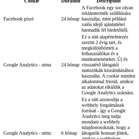
Cookie
Duration
Description
A Facebook egy sor olyan
reklámtermék szállítására
Facebook pixel
24 hónap
használja, mint például
valós idejű ajánlattétel
harmadik fél hirdetőitől.
Ez a süti alapértelmezés
szerint 2 évig tart, és
megkülönbözteti a
felhasználókat és a
munkameneteket. Új és
Google Analytics - utma
24 hónap
visszatérő látogatói
statisztikák kiszámításához
használta. A cookie minden
alkalommal frissül, amikor
az adatokat elküldik a
Google Analytics számára.
Ez a süti azonosítja a
webhely forgalmának
forrását - így a Google
Analytics meg tudja
mondani a webhely
tulajdonosoknak, hogy a
Google Analytics - utmz
6 hónap
látogatók honnan jöttek,
amikor a webhelyre