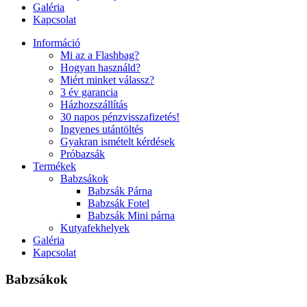
Galéria
Kapcsolat
Információ
Mi az a Flashbag?
Hogyan használd?
Miért minket válassz?
3 év garancia
Házhozszállítás
30 napos pénzvisszafizetés!
Ingyenes utántöltés
Gyakran ismételt kérdések
Próbazsák
Termékek
Babzsákok
Babzsák Párna
Babzsák Fotel
Babzsák Mini párna
Kutyafekhelyek
Galéria
Kapcsolat
Babzsákok