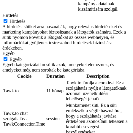
kampány adatainak
kiszámítására szolgál.
Hirdetés
Hirdetés
A hirdetési sütiket arra használják, hogy releváns hirdetéseket és
marketing kampányokat biztosítsanak a látogatók számára. Ezek a
sütik nyomon követik a látogatókat az összes webhelyen, és
információkat gyűjtenek testreszabott hirdetések biztosítása
érdekében.
Egyéb
Egyéb
Egyéb kategorizálatlan sütik azok, amelyeket elemeznek, és
amelyeket még nem soroltak be kategóriába.
Cookie
Duration
Description
Tawk.to tárolja a cookie-t. Ez a
szolgáltatás nyújt a látogatóknak
Tawk.to
11 hónap
azonnali üzenetküldési
lehetőségét (chat)
Munkamenet süti. Ez a süti
emlékszik a végfelhasználóra,
Tawk.to chat
hogy a szolgáltatás javítása
szolgáltatás -
session
érdekében azonosítani lehessen a
TawkConnectionTime
korábbi csevegési
beszélgetéseket.