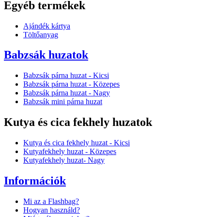
Egyéb termékek
Ajándék kártya
Töltőanyag
Babzsák huzatok
Babzsák párna huzat - Kicsi
Babzsák párna huzat - Közepes
Babzsák párna huzat - Nagy
Babzsák mini párna huzat
Kutya és cica fekhely huzatok
Kutya és cica fekhely huzat - Kicsi
Kutyafekhely huzat - Közepes
Kutyafekhely huzat- Nagy
Információk
Mi az a Flashbag?
Hogyan használd?