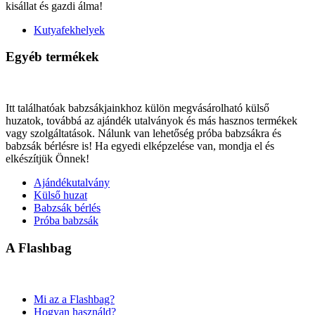
kisállat és gazdi álma!
Kutyafekhelyek
Egyéb termékek
Itt találhatóak babzsákjainkhoz külön megvásárolható külső
huzatok, továbbá az ajándék utalványok és más hasznos termékek
vagy szolgáltatások. Nálunk van lehetőség próba babzsákra és
babzsák bérlésre is! Ha egyedi elképzelése van, mondja el és
elkészítjük Önnek!
Ajándékutalvány
Külső huzat
Babzsák bérlés
Próba babzsák
A Flashbag
Mi az a Flashbag?
Hogyan használd?