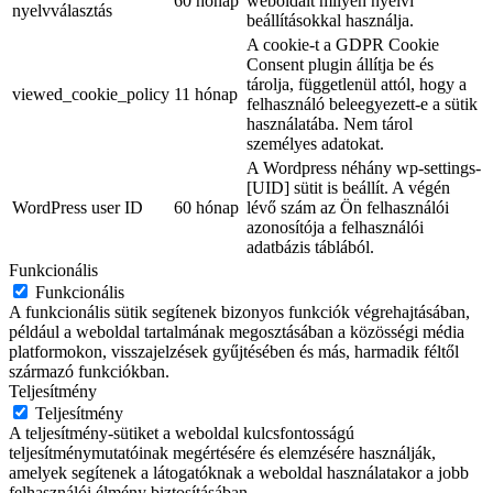
60 hónap
weboldalt milyen nyelvi
nyelvválasztás
beállításokkal használja.
A cookie-t a GDPR Cookie
Consent plugin állítja be és
tárolja, függetlenül attól, hogy a
viewed_cookie_policy
11 hónap
felhasználó beleegyezett-e a sütik
használatába. Nem tárol
személyes adatokat.
A Wordpress néhány wp-settings-
[UID] sütit is beállít. A végén
WordPress user ID
60 hónap
lévő szám az Ön felhasználói
azonosítója a felhasználói
adatbázis táblából.
Funkcionális
Funkcionális
A funkcionális sütik segítenek bizonyos funkciók végrehajtásában,
például a weboldal tartalmának megosztásában a közösségi média
platformokon, visszajelzések gyűjtésében és más, harmadik féltől
származó funkciókban.
Teljesítmény
Teljesítmény
A teljesítmény-sütiket a weboldal kulcsfontosságú
teljesítménymutatóinak megértésére és elemzésére használják,
amelyek segítenek a látogatóknak a weboldal használatakor a jobb
felhasználói élmény biztosításában.