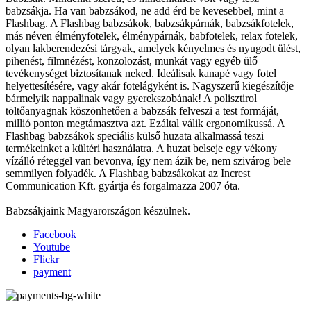
babzsákja. Ha van babzsákod, ne add érd be kevesebbel, mint a
Flashbag. A Flashbag babzsákok, babzsákpárnák, babzsákfotelek,
más néven élményfotelek, élménypárnák, babfotelek, relax fotelek,
olyan lakberendezési tárgyak, amelyek kényelmes és nyugodt ülést,
pihenést, filmnézést, konzolozást, munkát vagy egyéb ülő
tevékenységet biztosítanak neked. Ideálisak kanapé vagy fotel
helyettesítésére, vagy akár fotelágyként is. Nagyszerű kiegészítője
bármelyik nappalinak vagy gyerekszobának! A polisztirol
töltőanyagnak köszönhetően a babzsák felveszi a test formáját,
millió ponton megtámasztva azt. Ezáltal válik ergonomikussá. A
Flashbag babzsákok speciális külső huzata alkalmassá teszi
termékeinket a kültéri használatra. A huzat belseje egy vékony
vízálló réteggel van bevonva, így nem ázik be, nem szivárog bele
semmilyen folyadék. A Flashbag babzsákokat az Increst
Communication Kft. gyártja és forgalmazza 2007 óta.
Babzsákjaink Magyarországon készülnek.
Facebook
Youtube
Flickr
payment