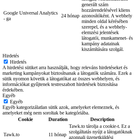
generált szám
hozzárendelésével kliens
Google Universal Analytics
24 hónap
azonosítóként. A webhely
- ga
minden oldal kérésében
szerepel, és a webhely-
elemzési jelentések
látogatói, munkamenet- és
kampány adatainak
kiszámítására szolgál.
Hirdetés
Hirdetés
A hirdetési sütiket arra használják, hogy releváns hirdetéseket és
marketing kampányokat biztosítsanak a látogatók számára. Ezek a
sütik nyomon követik a látogatókat az összes webhelyen, és
információkat gyűjtenek testreszabott hirdetések biztosítása
érdekében.
Egyéb
Egyéb
Egyéb kategorizálatlan sütik azok, amelyeket elemeznek, és
amelyeket még nem soroltak be kategóriába.
Cookie
Duration
Description
Tawk.to tárolja a cookie-t. Ez a
szolgáltatás nyújt a látogatóknak
Tawk.to
11 hónap
azonnali üzenetküldési