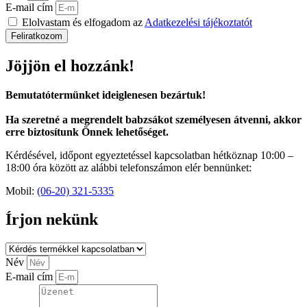
E-mail cím
Elolvastam és elfogadom az
Adatkezelési tájékoztatót
Feliratkozom
Jöjjön el hozzánk!
Bemutatótermünket ideiglenesen bezártuk!
Ha szeretné a megrendelt babzsákot személyesen átvenni, akkor
erre biztosítunk Önnek lehetőséget.
Kérdésével, időpont egyeztetéssel kapcsolatban hétköznap 10:00 –
18:00 óra között az alábbi telefonszámon elér bennünket:
Mobil:
(06-20) 321-5335
Írjon nekünk
Név
E-mail cím