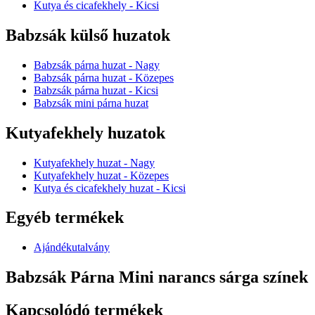
Kutya és cicafekhely - Kicsi
Babzsák külső huzatok
Babzsák párna huzat - Nagy
Babzsák párna huzat - Közepes
Babzsák párna huzat - Kicsi
Babzsák mini párna huzat
Kutyafekhely huzatok
Kutyafekhely huzat - Nagy
Kutyafekhely huzat - Közepes
Kutya és cicafekhely huzat - Kicsi
Egyéb termékek
Ajándékutalvány
Babzsák Párna Mini narancs sárga színek
Kapcsolódó termékek