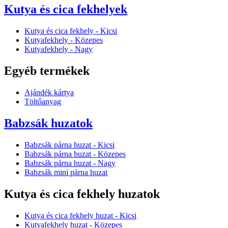
Kutya és cica fekhelyek
Kutya és cica fekhely - Kicsi
Kutyafekhely - Közepes
Kutyafekhely - Nagy
Egyéb termékek
Ajándék kártya
Töltőanyag
Babzsák huzatok
Babzsák párna huzat - Kicsi
Babzsák párna huzat - Közepes
Babzsák párna huzat - Nagy
Babzsák mini párna huzat
Kutya és cica fekhely huzatok
Kutya és cica fekhely huzat - Kicsi
Kutyafekhely huzat - Közepes