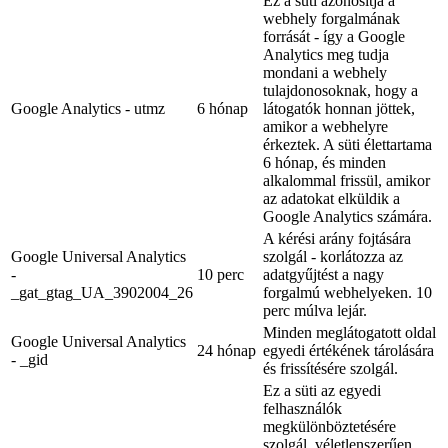
Ez a süti azonosítja a
webhely forgalmának
forrását - így a Google
Analytics meg tudja
mondani a webhely
tulajdonosoknak, hogy a
Google Analytics - utmz
6 hónap
látogatók honnan jöttek,
amikor a webhelyre
érkeztek. A süti élettartama
6 hónap, és minden
alkalommal frissül, amikor
az adatokat elküldik a
Google Analytics számára.
A kérési arány fojtására
Google Universal Analytics
szolgál - korlátozza az
-
10 perc
adatgyűjtést a nagy
_gat_gtag_UA_3902004_26
forgalmú webhelyeken. 10
perc múlva lejár.
Minden meglátogatott oldal
Google Universal Analytics
24 hónap
egyedi értékének tárolására
- _gid
és frissítésére szolgál.
Ez a süti az egyedi
felhasználók
megkülönböztetésére
szolgál, véletlenszerűen