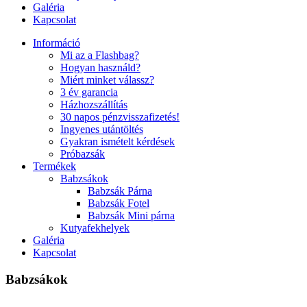
Galéria
Kapcsolat
Információ
Mi az a Flashbag?
Hogyan használd?
Miért minket válassz?
3 év garancia
Házhozszállítás
30 napos pénzvisszafizetés!
Ingyenes utántöltés
Gyakran ismételt kérdések
Próbazsák
Termékek
Babzsákok
Babzsák Párna
Babzsák Fotel
Babzsák Mini párna
Kutyafekhelyek
Galéria
Kapcsolat
Babzsákok