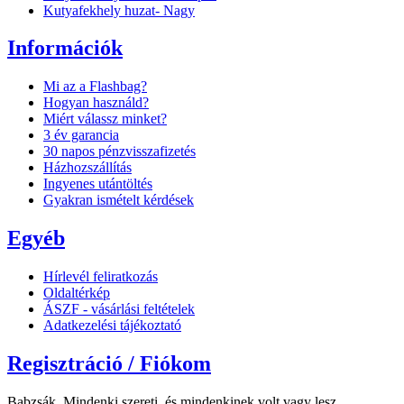
Kutyafekhely huzat- Nagy
Információk
Mi az a Flashbag?
Hogyan használd?
Miért válassz minket?
3 év garancia
30 napos pénzvisszafizetés
Házhozszállítás
Ingyenes utántöltés
Gyakran ismételt kérdések
Egyéb
Hírlevél feliratkozás
Oldaltérkép
ÁSZF - vásárlási feltételek
Adatkezelési tájékoztató
Regisztráció / Fiókom
Babzsák. Mindenki szereti, és mindenkinek volt vagy lesz