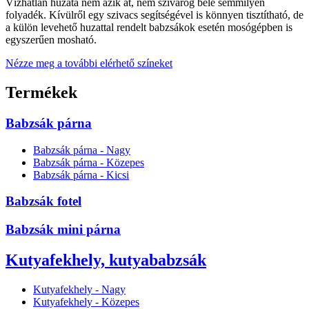
Vízhatlan huzata nem ázik át, nem szivárog bele semmilyen
folyadék. Kívülről egy szivacs segítségével is könnyen tisztítható, de
a külön levehető huzattal rendelt babzsákok esetén mosógépben is
egyszerűen mosható.
Nézze meg a további elérhető színeket
Termékek
Babzsák párna
Babzsák párna - Nagy
Babzsák párna - Közepes
Babzsák párna - Kicsi
Babzsák fotel
Babzsák mini párna
Kutyafekhely, kutyababzsák
Kutyafekhely - Nagy
Kutyafekhely - Közepes