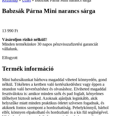
Kezdőlap
»
Üzlet
»
Babzsák Párna Mini narancs sárga
Babzsák Párna Mini narancs sárga
13 990
Ft
Vásároljon rizikó nélkül!
!
Minden termékünkre 30 napos pénzvisszafizetési garanciát
vállalunk.
Elfogyott
Termék információ
Mini babzsákunkat bárhova magaddal viheted könnyedén, gond
nélkül. Tökéletes a kertben való kertészkedéshez vagy éppen a
strandon való heverészéshez és olvasáshoz. Elviheted magaddal
fesztiválokra is: amikor minden szék és pad foglalt, kényelmes
ülőhelyet biztosít neked. Azoknak ajánljuk leginkább, akik
helyszűke miatt minden praktikus ötletet szívesen fogadnak, és
akiknek fontos szempont a hordozhatóság. Pehelykönnyű, bárhol
elfér, könnyen elpakolható és hordozható is a kis fül segítségével.