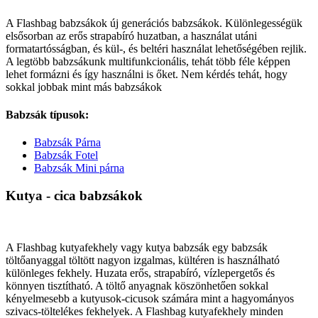
A Flashbag babzsákok új generációs babzsákok. Különlegességük
elsősorban az erős strapabíró huzatban, a használat utáni
formatartósságban, és kül-, és beltéri használat lehetőségében rejlik.
A legtöbb babzsákunk multifunkcionális, tehát több féle képpen
lehet formázni és így használni is őket. Nem kérdés tehát, hogy
sokkal jobbak mint más babzsákok
Babzsák típusok:
Babzsák Párna
Babzsák Fotel
Babzsák Mini párna
Kutya - cica babzsákok
A Flashbag kutyafekhely vagy kutya babzsák egy babzsák
töltőanyaggal töltött nagyon izgalmas, kültéren is használható
különleges fekhely. Huzata erős, strapabíró, vízlepergetős és
könnyen tisztítható. A töltő anyagnak köszönhetően sokkal
kényelmesebb a kutyusok-cicusok számára mint a hagyományos
szivacs-töltelékes fekhelyek. A Flashbag kutyafekhely minden