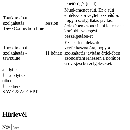
lehetőségét (chat)
Munkamenet süti. Ez a süti
emlékszik a végfelhasználóra,
Tawk.to chat
hogy a szolgáltatás javítása
szolgáltatás -
session
érdekében azonosítani lehessen a
TawkConnectionTime
korábbi csevegési
beszélgetéseket.
Ez a süti emlékszik a
Tawk.to chat
végfelhasználóra, hogy a
szolgáltatás -
11 hónap
szolgáltatás javítása érdekében
tawkuuid
azonosítani lehessen a korábbi
csevegési beszélgetéseket.
analytics
analytics
others
others
SAVE & ACCEPT
Hírlevél
Név