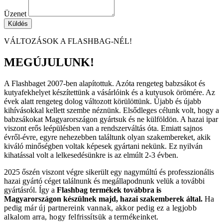
Üzenet
Küldés
VÁLTOZÁSOK A FLASHBAG-NÉL!
MEGÚJULUNK!
A Flashbaget 2007-ben alapítottuk. Azóta rengeteg babzsákot és
kutyafekhelyet készítettünk a vásárlóink és a kutyusok örömére. Az
évek alatt rengeteg dolog változott körülöttünk. Újabb és újabb
kihívásokkal kellett szembe néznünk. Elsődleges célunk volt, hogy a
babzsákokat Magyarországon gyártsuk és ne külföldön. A hazai ipar
viszont erős leépülésben van a rendszerváltás óta. Emiatt sajnos
évről-évre, egyre nehezebben találtunk olyan szakembereket, akik
kiváló minőségben voltak képesek gyártani nekünk. Ez nyilván
kihatással volt a lelkesedésünkre is az elmúlt 2-3 évben.
2025 őszén viszont végre sikerült egy nagymúltú és professzionális
hazai gyártó céget találnunk és megállapodnunk velük a további
gyártásról. Így a
Flashbag termékek továbbra is
Magyarországon készülnek majd, hazai szakemberek által.
Ha
pedig már új partnereink vannak, akkor pedig ez a legjobb
alkalom arra, hogy felfrissítsük a termékeinket.