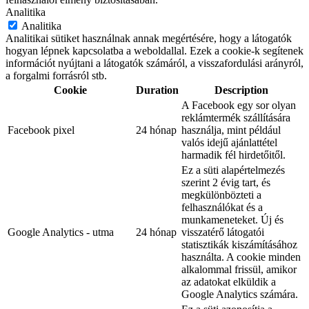
Analitika
Analitika
Analitikai sütiket használnak annak megértésére, hogy a látogatók
hogyan lépnek kapcsolatba a weboldallal. Ezek a cookie-k segítenek
információt nyújtani a látogatók számáról, a visszafordulási arányról,
a forgalmi forrásról stb.
Cookie
Duration
Description
A Facebook egy sor olyan
reklámtermék szállítására
Facebook pixel
24 hónap
használja, mint például
valós idejű ajánlattétel
harmadik fél hirdetőitől.
Ez a süti alapértelmezés
szerint 2 évig tart, és
megkülönbözteti a
felhasználókat és a
munkameneteket. Új és
Google Analytics - utma
24 hónap
visszatérő látogatói
statisztikák kiszámításához
használta. A cookie minden
alkalommal frissül, amikor
az adatokat elküldik a
Google Analytics számára.