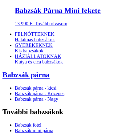
Babzsák Párna Mini fekete
13 990
Ft
Tovább olvasom
FELNŐTTEKNEK
Hatalmas babzsákok
GYEREKEKNEK
Kis babzsákok
HÁZIÁLLATOKNAK
Kutya és cica babzsákok
Babzsák párna
Babzsák párna - kicsi
Babzsák párna - Közepes
Babzsák párna - Nagy
További babzsákok
Babzsák fotel
Babzsák mini párna