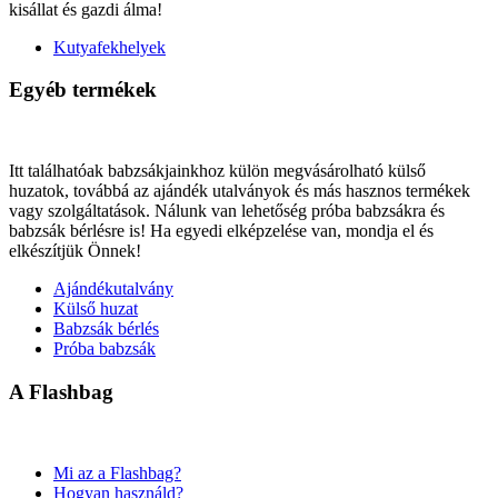
kisállat és gazdi álma!
Kutyafekhelyek
Egyéb termékek
Itt találhatóak babzsákjainkhoz külön megvásárolható külső
huzatok, továbbá az ajándék utalványok és más hasznos termékek
vagy szolgáltatások. Nálunk van lehetőség próba babzsákra és
babzsák bérlésre is! Ha egyedi elképzelése van, mondja el és
elkészítjük Önnek!
Ajándékutalvány
Külső huzat
Babzsák bérlés
Próba babzsák
A Flashbag
Mi az a Flashbag?
Hogyan használd?