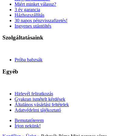
Miért minket válassz?
3 év garancia
Házhozszállítás
30 napos pénzvisszafizetés!
Ingyenes utántöltés
Szolgáltatásaink
Próba babzsák
Egyéb
Hirlevél feliratkozás
Gyakran ismételt kérdések
Általános vásárlási feltételek
Adatvédelmi tájékoztató
Bemutatóterem
Írjon nekünk!