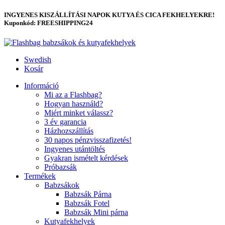
INGYENES KISZÁLLÍTÁSI NAPOK KUTYA ÉS CICA FEKHELYEKRE!
Kuponkód: FREESHIPPING24
Swedish
Kosár
Információ
Mi az a Flashbag?
Hogyan használd?
Miért minket válassz?
3 év garancia
Házhozszállítás
30 napos pénzvisszafizetés!
Ingyenes utántöltés
Gyakran ismételt kérdések
Próbazsák
Termékek
Babzsákok
Babzsák Párna
Babzsák Fotel
Babzsák Mini párna
Kutyafekhelyek