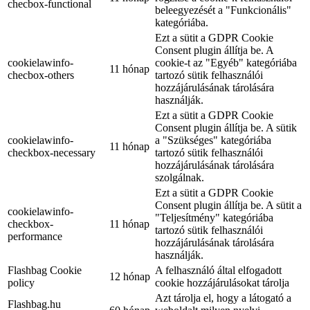
checbox-functional
beleegyezését a "Funkcionális"
kategóriába.
Ezt a sütit a GDPR Cookie
Consent plugin állítja be. A
cookielawinfo-
cookie-t az "Egyéb" kategóriába
11 hónap
checbox-others
tartozó sütik felhasználói
hozzájárulásának tárolására
használják.
Ezt a sütit a GDPR Cookie
Consent plugin állítja be. A sütik
cookielawinfo-
a "Szükséges" kategóriába
11 hónap
checkbox-necessary
tartozó sütik felhasználói
hozzájárulásának tárolására
szolgálnak.
Ezt a sütit a GDPR Cookie
Consent plugin állítja be. A sütit a
cookielawinfo-
"Teljesítmény" kategóriába
checkbox-
11 hónap
tartozó sütik felhasználói
performance
hozzájárulásának tárolására
használják.
Flashbag Cookie
A felhasználó által elfogadott
12 hónap
policy
cookie hozzájárulásokat tárolja
Azt tárolja el, hogy a látogató a
Flashbag.hu