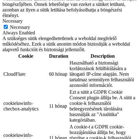
böngészőjében. Önnek lehetősége van ezeket a sütiket letiltani,
azonban az ilyen a sütik letiltása befolyásolhatja a böngészési
élményt.
Necessary
Necessary
Always Enabled
A szükséges sütik elengedhetetlenek a weboldal megfelelő
működéséhez. Ezek a sütik anonim módon biztosítják a weboldal
alapvető funkcióit és biztonsági jellemzőit.
Cookie
Duration
Description
Használható a biztonsági
korlátozások felülbírálására a
CloudFlare
60 hónap
látogató IP-címe alapján. Nem
tartalmaz semmilyen felhasználói
azonosító információt.
Ezt a sütit a GDPR Cookie
Consent plugin állítja be. A sütit a
cookielawinfo-
cookie-k felhasználói
11 hónap
checbox-analytics
beleegyezésének tárolására
használják az "Analitika"
kategóriában.
A cookie-t a GDPR cookie-
hozzájárulása állítja be, hogy
cookielawinfo-
11 hónap
rögzítse a cookie-k felhasználói