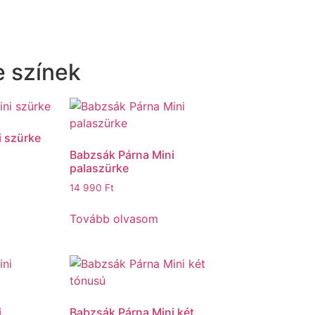
e színek
i szürke
Babzsák Párna Mini
palaszürke
14 990
Ft
Tovább olvasom
i
Babzsák Párna Mini két