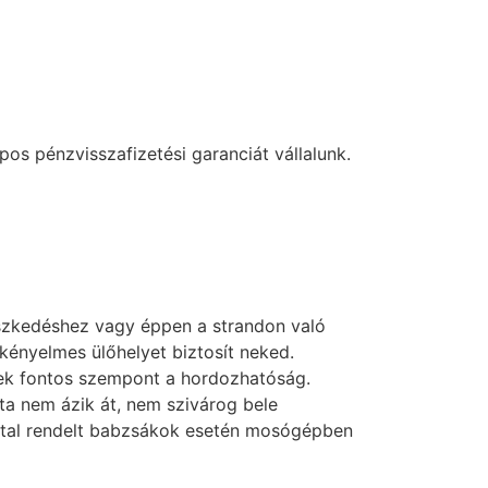
os pénzvisszafizetési garanciát vállalunk.
szkedéshez vagy éppen a strandon való
kényelmes ülőhelyet biztosít neked.
knek fontos szempont a hordozhatóság.
ata nem ázik át, nem szivárog bele
zattal rendelt babzsákok esetén mosógépben