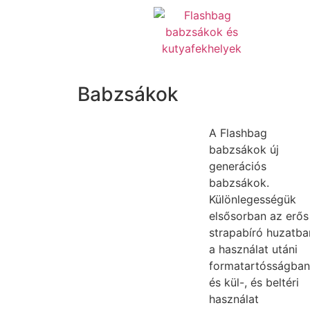
Babzsákok
A Flashbag
babzsákok új
generációs
babzsákok.
Különlegességük
elsősorban az erős
strapabíró huzatba
a használat utáni
formatartósságban
és kül-, és beltéri
használat