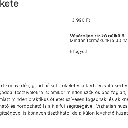
ekete
13 990
Ft
Vásároljon rizikó nélkül!
!
Minden termékünkre 30 nap
Elfogyott
d könnyedén, gond nélkül. Tökéletes a kertben való kerté
ddal fesztiválokra is: amikor minden szék és pad foglalt, 
 miatt minden praktikus ötletet szívesen fogadnak, és aki
ható és hordozható is a kis fül segítségével. Vízhatlan huz
gítségével is könnyen tisztítható, de a külön levehető hu