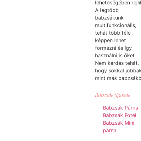
lehetőségében rejli
A legtöbb
babzsákunk
multifunkcionális,
tehát több féle
képpen lehet
formázni és így
használni is őket.
Nem kérdés tehát,
hogy sokkal jobba
mint más babzsák
Babzsák típusok:
Babzsák Párna
Babzsák Fotel
Babzsák Mini
párna