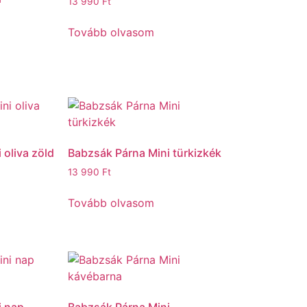
13 990
Ft
Tovább olvasom
 oliva zöld
Babzsák Párna Mini türkizkék
13 990
Ft
Tovább olvasom
i nap
Babzsák Párna Mini