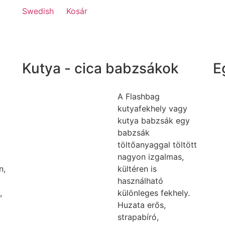
Swedish
Kosár
Kutya - cica babzsákok
E
A Flashbag
kutyafekhely vagy
kutya babzsák egy
babzsák
töltőanyaggal töltött
nagyon izgalmas,
n,
kültéren is
használható
,
különleges fekhely.
Huzata erős,
strapabíró,