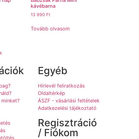
kávébarna
13 990
Ft
Tovább olvasom
k
ációk
Egyéb
hbag?
Hírlevél feliratkozás
náld?
Oldaltérkép
z minket?
ÁSZF - vásárlási feltételek
a
Adatkezelési tájékoztató
Regisztráció
zetés
/ Fiókom
tás
töltés