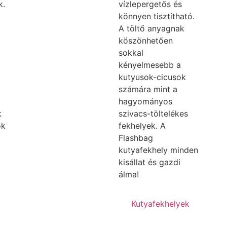
k.
vízlepergetős és
könnyen tisztítható.
A töltő anyagnak
köszönhetően
sokkal
kényelmesebb a
kutyusok-cicusok
számára mint a
hagyományos
k
szivacs-töltelékes
ok
fekhelyek. A
Flashbag
kutyafekhely minden
kisállat és gazdi
álma!
Kutyafekhelyek