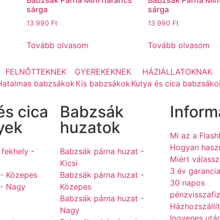
sárga
sárga
13 990
Ft
13 990
Ft
Tovább olvasom
Tovább olvasom
FELNŐTTEKNEK
GYEREKEKNEK
HÁZIÁLLATOKNAK
Hatalmas babzsákok
Kis babzsákok
Kutya és cica babzsáko
és cica
Babzsák
Inform
yek
huzatok
Mi az a Flas
Hogyan hasz
 fekhely -
Babzsák párna huzat -
Miért válass
Kicsi
3 év garanci
 - Közepes
Babzsák párna huzat -
30 napos
 - Nagy
Közepes
pénzvisszafi
Babzsák párna huzat -
Házhozszállí
Nagy
Ingyenes után