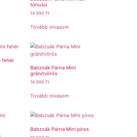
tónusú
14 990
Ft
Tovább olvasom
 fehér
Babzsák Párna Mini
gránitvörös
14 990
Ft
Tovább olvasom
Babzsák Párna Mini piros
i