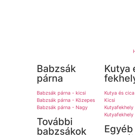
Babzsák
Kutya 
párna
fekhel
Babzsák párna - kicsi
Kutya és cica
Babzsák párna - Közepes
Kicsi
Babzsák párna - Nagy
Kutyafekhely
Kutyafekhely
További
Egyéb
babzsákok