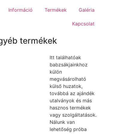
Információ
Termékek
Galéria
Kapcsolat
gyéb termékek
Itt találhatóak
babzsákjainkhoz
külön
megvásárolható
külső huzatok,
továbbá az ajándék
utalványok és más
hasznos termékek
vagy szolgáltatások.
Nálunk van
lehetőség próba