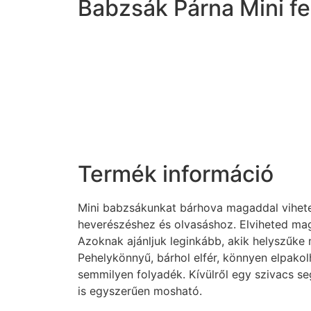
Babzsák Párna Mini f
Termék információ
Mini babzsákunkat bárhova magaddal vihete
heverészéshez és olvasáshoz. Elviheted maga
Azoknak ajánljuk leginkább, akik helyszűke
Pehelykönnyű, bárhol elfér, könnyen elpakol
semmilyen folyadék. Kívülről egy szivacs se
is egyszerűen mosható.