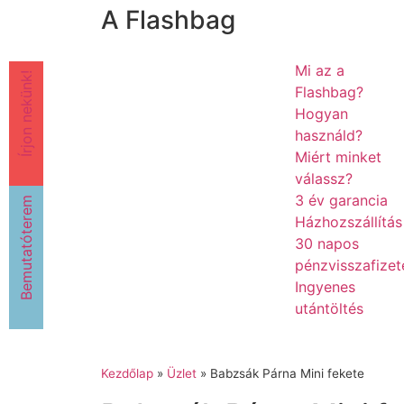
A Flashbag
Mi az a
Írjon nekünk!
Flashbag?
Hogyan
használd?
Miért minket
válassz?
3 év garancia
Bemutatóterem
Házhozszállítás
30 napos
pénzvisszafizet
Ingyenes
utántöltés
Kezdőlap
»
Üzlet
»
Babzsák Párna Mini fekete