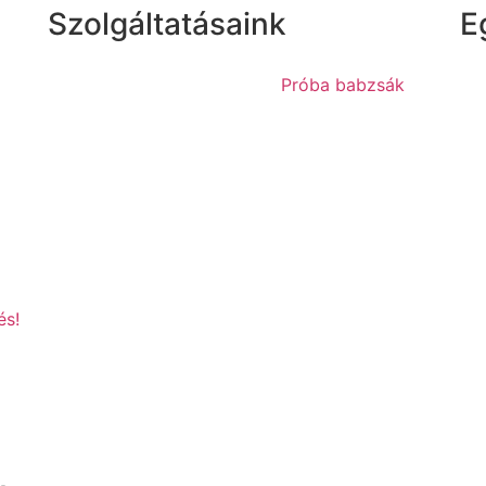
Szolgáltatásaink
E
Próba babzsák
és!