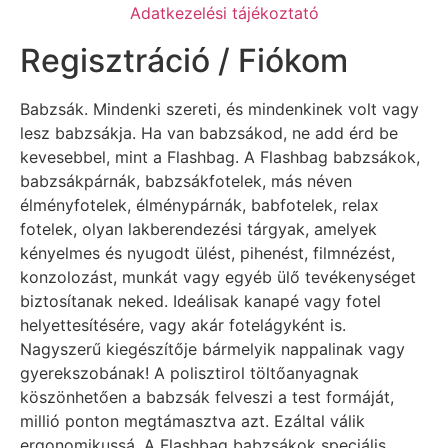
Adatkezelési tájékoztató
Regisztráció / Fiókom
Babzsák. Mindenki szereti, és mindenkinek volt vagy
lesz babzsákja. Ha van babzsákod, ne add érd be
kevesebbel, mint a Flashbag. A Flashbag babzsákok,
babzsákpárnák, babzsákfotelek, más néven
élményfotelek, élménypárnák, babfotelek, relax
fotelek, olyan lakberendezési tárgyak, amelyek
kényelmes és nyugodt ülést, pihenést, filmnézést,
konzolozást, munkát vagy egyéb ülő tevékenységet
biztosítanak neked. Ideálisak kanapé vagy fotel
helyettesítésére, vagy akár fotelágyként is.
Nagyszerű kiegészítője bármelyik nappalinak vagy
gyerekszobának! A polisztirol töltőanyagnak
köszönhetően a babzsák felveszi a test formáját,
millió ponton megtámasztva azt. Ezáltal válik
ergonomikussá. A Flashbag babzsákok speciális