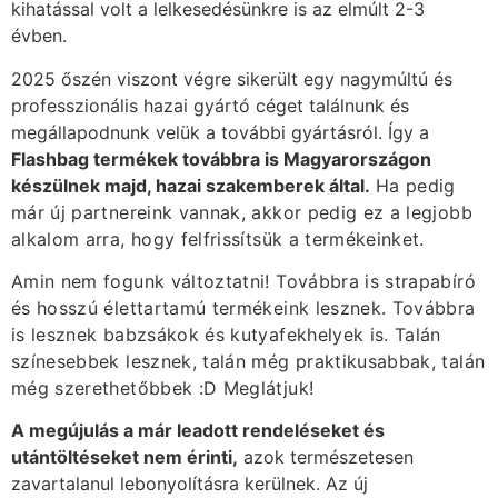
kihatással volt a lelkesedésünkre is az elmúlt 2-3
évben.
2025 őszén viszont végre sikerült egy nagymúltú és
professzionális hazai gyártó céget találnunk és
megállapodnunk velük a további gyártásról. Így a
Flashbag termékek továbbra is Magyarországon
készülnek majd, hazai szakemberek által.
Ha pedig
már új partnereink vannak, akkor pedig ez a legjobb
alkalom arra, hogy felfrissítsük a termékeinket.
Amin nem fogunk változtatni! Továbbra is strapabíró
és hosszú élettartamú termékeink lesznek. Továbbra
is lesznek babzsákok és kutyafekhelyek is. Talán
színesebbek lesznek, talán még praktikusabbak, talán
még szerethetőbbek :D Meglátjuk!
A megújulás a már leadott rendeléseket és
utántöltéseket nem érinti,
azok természetesen
zavartalanul lebonyolításra kerülnek. Az új