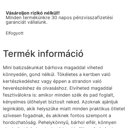
Vásároljon rizikó nélkül!
!
Minden termékünkre 30 napos pénzvisszafizetési
garanciát vállalunk.
Elfogyott
Termék információ
Mini babzsákunkat bárhova magaddal viheted
könnyedén, gond nélkül. Tökéletes a kertben való
kertészkedéshez vagy éppen a strandon való
heverészéshez és olvasáshoz. Elviheted magaddal
fesztiválokra is: amikor minden szék és pad foglalt,
kényelmes ülőhelyet biztosít neked. Azoknak ajánljuk
leginkább, akik helyszűke miatt minden praktikus ötletet
szívesen fogadnak, és akiknek fontos szempont a
hordozhatóság. Pehelykönnyű, bárhol elfér, könnyen