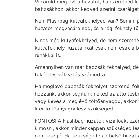
Vásárold meg ezt a huzatot, ha szeretnéd 
babzsákhoz, akkor kedved szerint cserélget
Nem Flashbag kutyafekhelyed van? Semmi pro
huzatot megvásárolnod, és a régi fekhely tö
Nincs még kutyafekhelyed, de nem szeretnél
kutyafekhely huzatainkat csak nem csak a b
ruhákkal is.
Amennyiben van már babzsák fekhelyed, de sz
tökéletes választás számodra.
Ha meglévő babzsák fekhelyet szeretnél fel
hozzánk, akkor segítünk neked az áttöltésbe
vagy kevés a meglévő töltőanyagod, akkor
liter töltőanyagra lesz szükséged.
FONTOS! A Flashbag huzatok vízállóak, ezér
kimosni, akkor mindenképpen szükséged lesz
nem lesz jó! Ha szükséged van belső huzatra