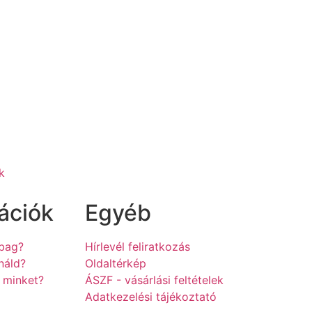
k
ációk
Egyéb
hbag?
Hírlevél feliratkozás
náld?
Oldaltérkép
z minket?
ÁSZF - vásárlási feltételek
a
Adatkezelési tájékoztató