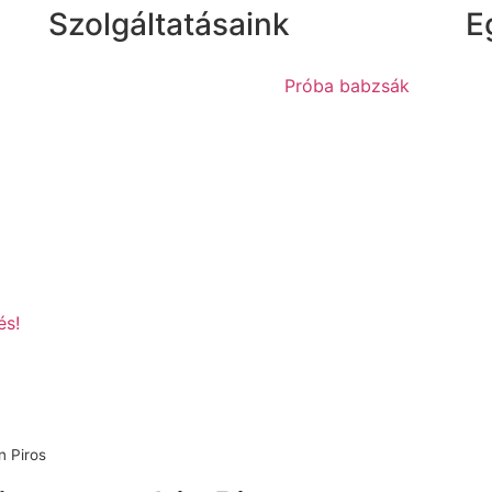
Szolgáltatásaink
E
Próba babzsák
és!
n Piros