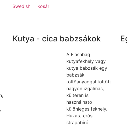
Swedish
Kosár
Kutya - cica babzsákok
E
A Flashbag
kutyafekhely vagy
kutya babzsák egy
babzsák
töltőanyaggal töltött
nagyon izgalmas,
n,
kültéren is
használható
,
különleges fekhely.
Huzata erős,
strapabíró,