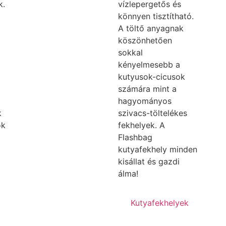
k.
vízlepergetős és
könnyen tisztítható.
A töltő anyagnak
köszönhetően
sokkal
kényelmesebb a
kutyusok-cicusok
számára mint a
hagyományos
k
szivacs-töltelékes
ok
fekhelyek. A
Flashbag
kutyafekhely minden
kisállat és gazdi
álma!
Kutyafekhelyek