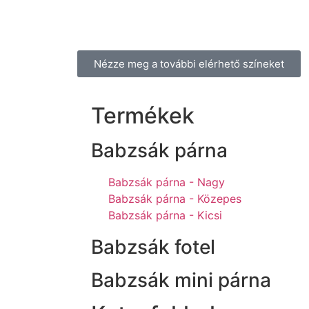
Nézze meg a további elérhető színeket
Termékek
Babzsák párna
Babzsák párna - Nagy
Babzsák párna - Közepes
Babzsák párna - Kicsi
Babzsák fotel
Babzsák mini párna