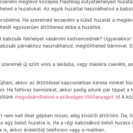
lecserélni meglévő közepes Flashbag kutyafekhelyed huzat
heted a huzatokat. Az egyik huzattal használhatod a babzsá
bléma. Ha szeretnéd lecserélni a külső huzatát a meglévő
ltetét egyszerűen áttöltened ebbe a huzatba.
 babzsák fekhelyet vásárolni kedvencednek? Ugyanakkor eg
abzsák párnákhoz használhatod, megtöltheted bármivel. Sziv
eretnél új színt vinni a lakásba, vagy másikra cserélni, 
újítani, akkor az áttöltéssel kapcsolatban keress minket 
n. Ha felhívsz bennünket, akkor pedig adunk pár tippet a k
 tőlünk
megvásárolhatod a szükséges töltőanyagot is
! A k
t nem kell őket gépben mosni, elég kívülről áttörölni. De,
 egy belső huzatra is. Ha a régi babzsákod belső huzata 
 is, akkor érdeklődj telefonon vagy e-mailben.