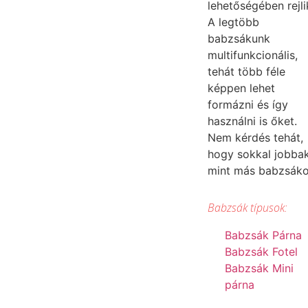
lehetőségében rejli
A legtöbb
babzsákunk
multifunkcionális,
tehát több féle
képpen lehet
formázni és így
használni is őket.
Nem kérdés tehát,
hogy sokkal jobba
mint más babzsák
Babzsák típusok:
Babzsák Párna
Babzsák Fotel
Babzsák Mini
párna