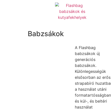
Babzsákok
A Flashbag
babzsákok új
generációs
babzsákok.
Különlegességük
elsősorban az erős
strapabíró huzatba
a használat utáni
formatartósságban
és kül-, és beltéri
használat