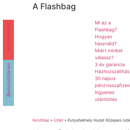
A Flashbag
Mi az a
Írjon nekünk!
Flashbag?
Hogyan
használd?
Miért minket
válassz?
3 év garancia
Bemutatóterem
Házhozszállítás
30 napos
pénzvisszafizet
Ingyenes
utántöltés
Kezdőlap
»
Üzlet
»
Kutyafekhely Huzat Közepes rubi