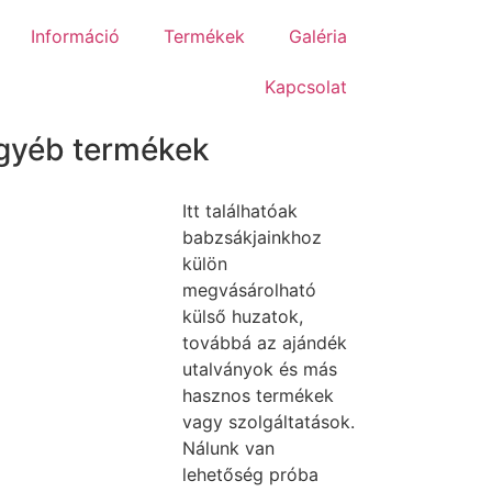
Információ
Termékek
Galéria
Kapcsolat
gyéb termékek
Itt találhatóak
babzsákjainkhoz
külön
megvásárolható
külső huzatok,
továbbá az ajándék
utalványok és más
hasznos termékek
vagy szolgáltatások.
Nálunk van
lehetőség próba