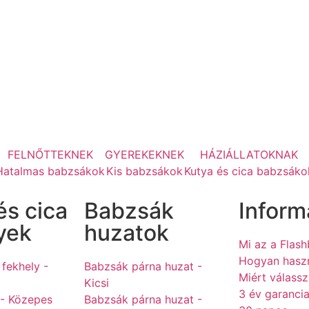
FELNŐTTEKNEK
GYEREKEKNEK
HÁZIÁLLATOKNAK
Hatalmas babzsákok
Kis babzsákok
Kutya és cica babzsáko
és cica
Babzsák
Inform
yek
huzatok
Mi az a Flas
Hogyan hasz
 fekhely -
Babzsák párna huzat -
Miért válass
Kicsi
3 év garanci
 - Közepes
Babzsák párna huzat -