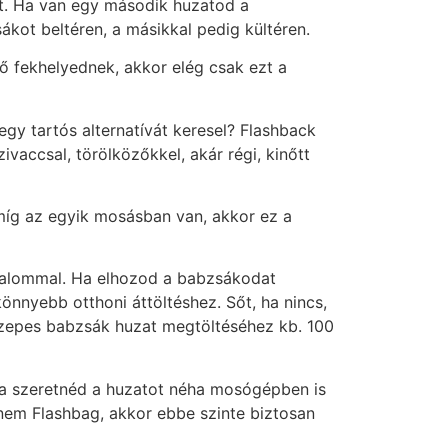
át. Ha van egy második huzatod a
kot beltéren, a másikkal pedig kültéren.
 fekhelyednek, akkor elég csak ezt a
y tartós alternatívát keresel? Flashback
accsal, törölközőkkel, akár régi, kinőtt
amíg az egyik mosásban van, akkor ez a
bizalommal. Ha elhozod a babzsákodat
önnyebb otthoni áttöltéshez. Sőt, ha nincs,
özepes babzsák huzat megtöltéséhez kb. 100
 ha szeretnéd a huzatot néha mosógépben is
nem Flashbag, akkor ebbe szinte biztosan