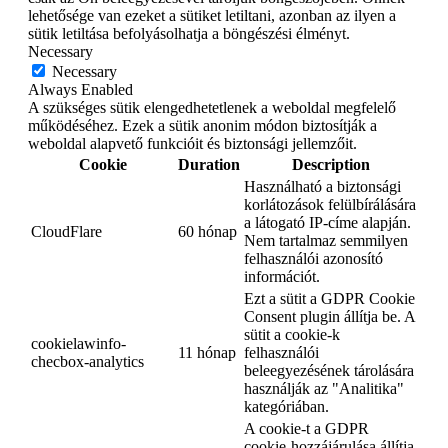
lehetősége van ezeket a sütiket letiltani, azonban az ilyen a
sütik letiltása befolyásolhatja a böngészési élményt.
Necessary
Necessary
Always Enabled
A szükséges sütik elengedhetetlenek a weboldal megfelelő
működéséhez. Ezek a sütik anonim módon biztosítják a
weboldal alapvető funkcióit és biztonsági jellemzőit.
Cookie
Duration
Description
Használható a biztonsági
korlátozások felülbírálására
a látogató IP-címe alapján.
CloudFlare
60 hónap
Nem tartalmaz semmilyen
felhasználói azonosító
információt.
Ezt a sütit a GDPR Cookie
Consent plugin állítja be. A
sütit a cookie-k
cookielawinfo-
11 hónap
felhasználói
checbox-analytics
beleegyezésének tárolására
használják az "Analitika"
kategóriában.
A cookie-t a GDPR
cookie-hozzájárulása állítja