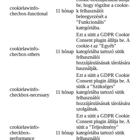
be, hogy rögzítse a cookie-
cookielawinfo-
11 hónap
k felhasználói
checbox-functional
beleegyezését a
"Funkcionális"
kategóriába.
Ezt a sütit a GDPR Cookie
Consent plugin állítja be. A
cookie-t az "Egyéb"
cookielawinfo-
11 hónap
kategóriába tartozó sütik
checbox-others
felhasználói
hozzájárulásának tárolására
használják.
Ezt a sütit a GDPR Cookie
Consent plugin állítja be. A
sütik a "Szükséges"
cookielawinfo-
11 hónap
kategóriába tartozó sütik
checkbox-necessary
felhasználói
hozzájárulásának tárolására
szolgálnak.
Ezt a sütit a GDPR Cookie
Consent plugin állítja be. A
cookielawinfo-
sütit a "Teljesítmény"
checkbox-
11 hónap
kategóriába tartozó sütik
performance
felhasználói