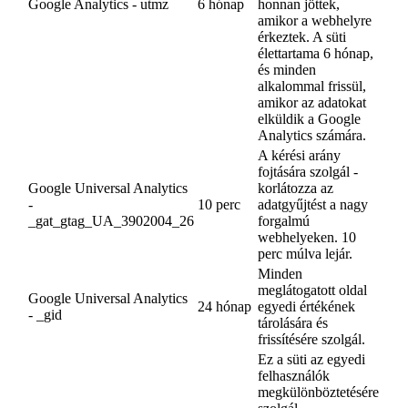
Google Analytics - utmz
6 hónap
honnan jöttek,
amikor a webhelyre
érkeztek. A süti
élettartama 6 hónap,
és minden
alkalommal frissül,
amikor az adatokat
elküldik a Google
Analytics számára.
A kérési arány
fojtására szolgál -
Google Universal Analytics
korlátozza az
-
10 perc
adatgyűjtést a nagy
_gat_gtag_UA_3902004_26
forgalmú
webhelyeken. 10
perc múlva lejár.
Minden
meglátogatott oldal
Google Universal Analytics
24 hónap
egyedi értékének
- _gid
tárolására és
frissítésére szolgál.
Ez a süti az egyedi
felhasználók
megkülönböztetésére