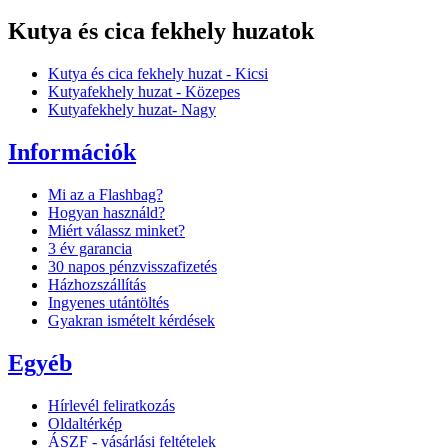
Kutya és cica fekhely huzatok
Kutya és cica fekhely huzat - Kicsi
Kutyafekhely huzat - Közepes
Kutyafekhely huzat- Nagy
Információk
Mi az a Flashbag?
Hogyan használd?
Miért válassz minket?
3 év garancia
30 napos pénzvisszafizetés
Házhozszállítás
Ingyenes utántöltés
Gyakran ismételt kérdések
Egyéb
Hírlevél feliratkozás
Oldaltérkép
ÁSZF - vásárlási feltételek