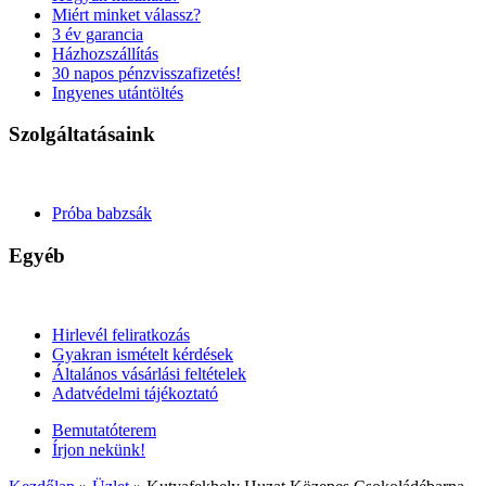
Miért minket válassz?
3 év garancia
Házhozszállítás
30 napos pénzvisszafizetés!
Ingyenes utántöltés
Szolgáltatásaink
Próba babzsák
Egyéb
Hirlevél feliratkozás
Gyakran ismételt kérdések
Általános vásárlási feltételek
Adatvédelmi tájékoztató
Bemutatóterem
Írjon nekünk!