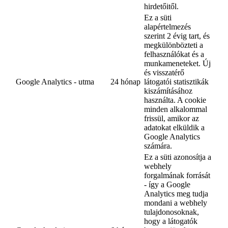
hirdetőitől.
Ez a süti
alapértelmezés
szerint 2 évig tart, és
megkülönbözteti a
felhasználókat és a
munkameneteket. Új
és visszatérő
Google Analytics - utma
24 hónap
látogatói statisztikák
kiszámításához
használta. A cookie
minden alkalommal
frissül, amikor az
adatokat elküldik a
Google Analytics
számára.
Ez a süti azonosítja a
webhely
forgalmának forrását
- így a Google
Analytics meg tudja
mondani a webhely
tulajdonosoknak,
hogy a látogatók