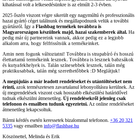
kihatással volt a lelkesedésünkre is az elmúlt 2-3 évben.
2025 őszén viszont végre sikerült egy nagymúltú és professzionális
hazai gyártó céget találnunk és megállapodnunk velük a további
gyártásról. Így a
Flashbag termékek továbbra is
Magyarországon készülnek majd, hazai szakemberek által.
Ha
pedig már új partnereink vannak, akkor pedig ez a legjobb
alkalom arra, hogy felfrissítsük a termékeinket.
Amin nem fogunk változtatni! Továbbra is strapabíró és hosszú
élettartamú termékeink lesznek. Továbbra is lesznek babzsákok
és kutyafekhelyek is. Talán színesebbek lesznek, talán még
praktikusabbak, talán még szerethetőbbek :D Meglátjuk!
A megújulás a már leadott rendeléseket és utántöltéseket nem
érinti,
azok természetesen zavartalanul lebonyolításra kerülnek. Az
új megrendelések viszont csak hosszabb elkészülési határidővel
tudnak elkészülni átmenetileg.
Új rendelésekről jelenleg csak
telefonon és emailben tudunk egyeztetni.
Az online rendeléseket
átmenetileg lekapcsoltuk.
Bármi kérdés esetén keressetek bizalommal telefonon.
+36 20 321
5335
vagy emailben
info@flashbag.hu
Köszönettel, Melinda és Erik