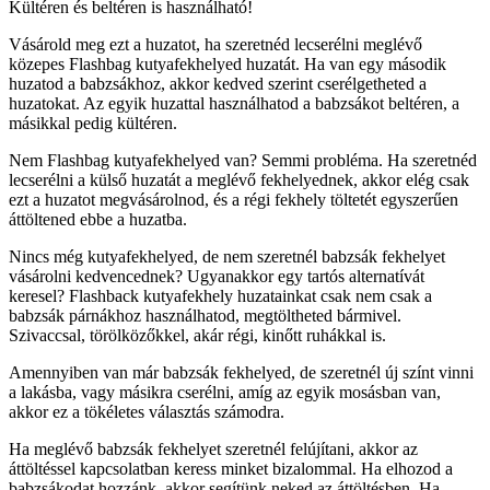
Kültéren és beltéren is használható!
Vásárold meg ezt a huzatot, ha szeretnéd lecserélni meglévő
közepes Flashbag kutyafekhelyed huzatát. Ha van egy második
huzatod a babzsákhoz, akkor kedved szerint cserélgetheted a
huzatokat. Az egyik huzattal használhatod a babzsákot beltéren, a
másikkal pedig kültéren.
Nem Flashbag kutyafekhelyed van? Semmi probléma. Ha szeretnéd
lecserélni a külső huzatát a meglévő fekhelyednek, akkor elég csak
ezt a huzatot megvásárolnod, és a régi fekhely töltetét egyszerűen
áttöltened ebbe a huzatba.
Nincs még kutyafekhelyed, de nem szeretnél babzsák fekhelyet
vásárolni kedvencednek? Ugyanakkor egy tartós alternatívát
keresel? Flashback kutyafekhely huzatainkat csak nem csak a
babzsák párnákhoz használhatod, megtöltheted bármivel.
Szivaccsal, törölközőkkel, akár régi, kinőtt ruhákkal is.
Amennyiben van már babzsák fekhelyed, de szeretnél új színt vinni
a lakásba, vagy másikra cserélni, amíg az egyik mosásban van,
akkor ez a tökéletes választás számodra.
Ha meglévő babzsák fekhelyet szeretnél felújítani, akkor az
áttöltéssel kapcsolatban keress minket bizalommal. Ha elhozod a
babzsákodat hozzánk, akkor segítünk neked az áttöltésben. Ha