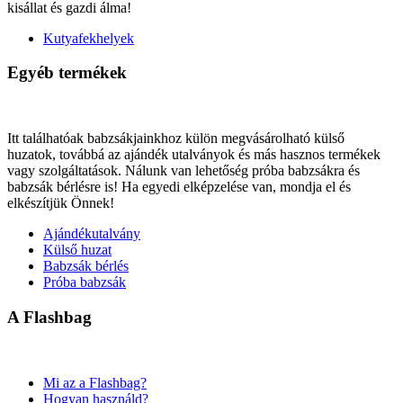
kisállat és gazdi álma!
Kutyafekhelyek
Egyéb termékek
Itt találhatóak babzsákjainkhoz külön megvásárolható külső
huzatok, továbbá az ajándék utalványok és más hasznos termékek
vagy szolgáltatások. Nálunk van lehetőség próba babzsákra és
babzsák bérlésre is! Ha egyedi elképzelése van, mondja el és
elkészítjük Önnek!
Ajándékutalvány
Külső huzat
Babzsák bérlés
Próba babzsák
A Flashbag
Mi az a Flashbag?
Hogyan használd?