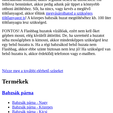
felhívsz bennünket, akkor pedig adunk pár tippet a könnyebb
otthoni áttöltéshez. Sőt, ha nincs, vagy kevés a meglévő
töltőanyagod, akkor tőlünk
megvásárolhatod a szükséges
töltőanyagot is
! A közepes babzsák huzat megtöltéséhez kb. 100 liter
töltőanyagra lesz szükséged.
FONTOS! A Flashbag huzatok vízállóak, ezért nem kell őket
gépben mosni, elég kívülről áttörölni. De, ha szeretnéd a huzatot
néha mosógépben is kimosni, akkor mindenképpen szükséged lesz
egy belső huzatra is. Ha a régi babzsákod belső huzata nem
Flashbag, akkor ebbe szinte biztosan nem lesz jó! Ha szükséged van
belső huzatra is, akkor érdeklődj telefonon vagy e-mailben.
Nézze meg a további elérhető színeket
Termékek
Babzsák párna
Babzsák párna - Nagy
Babzsák párna - Közepes
Babzsák párna - Kicsi