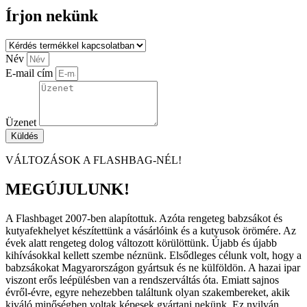
Írjon nekünk
Név
E-mail cím
Üzenet
Küldés
VÁLTOZÁSOK A FLASHBAG-NÉL!
MEGÚJULUNK!
A Flashbaget 2007-ben alapítottuk. Azóta rengeteg babzsákot és
kutyafekhelyet készítettünk a vásárlóink és a kutyusok örömére. Az
évek alatt rengeteg dolog változott körülöttünk. Újabb és újabb
kihívásokkal kellett szembe néznünk. Elsődleges célunk volt, hogy a
babzsákokat Magyarországon gyártsuk és ne külföldön. A hazai ipar
viszont erős leépülésben van a rendszerváltás óta. Emiatt sajnos
évről-évre, egyre nehezebben találtunk olyan szakembereket, akik
kiváló minőségben voltak képesek gyártani nekünk. Ez nyilván