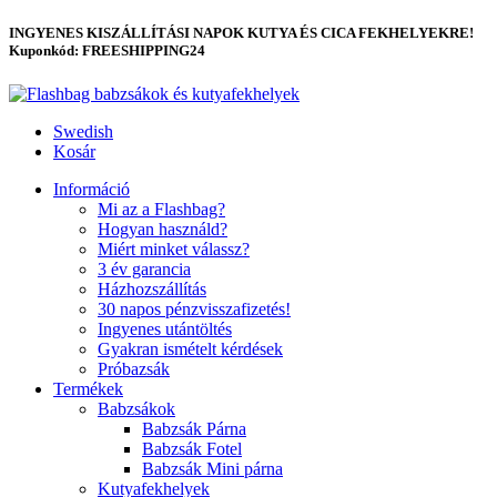
INGYENES KISZÁLLÍTÁSI NAPOK KUTYA ÉS CICA FEKHELYEKRE!
Kuponkód: FREESHIPPING24
Swedish
Kosár
Információ
Mi az a Flashbag?
Hogyan használd?
Miért minket válassz?
3 év garancia
Házhozszállítás
30 napos pénzvisszafizetés!
Ingyenes utántöltés
Gyakran ismételt kérdések
Próbazsák
Termékek
Babzsákok
Babzsák Párna
Babzsák Fotel
Babzsák Mini párna
Kutyafekhelyek