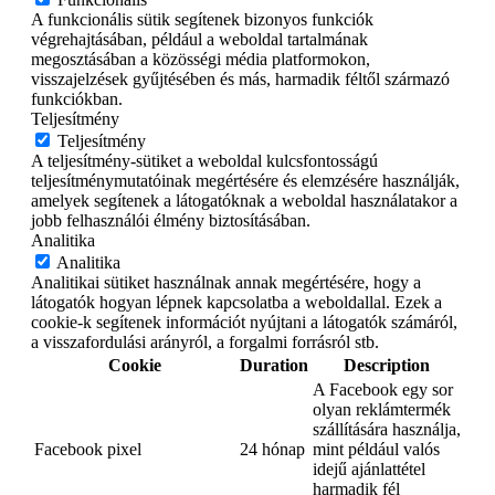
A funkcionális sütik segítenek bizonyos funkciók
végrehajtásában, például a weboldal tartalmának
megosztásában a közösségi média platformokon,
visszajelzések gyűjtésében és más, harmadik féltől származó
funkciókban.
Teljesítmény
Teljesítmény
A teljesítmény-sütiket a weboldal kulcsfontosságú
teljesítménymutatóinak megértésére és elemzésére használják,
amelyek segítenek a látogatóknak a weboldal használatakor a
jobb felhasználói élmény biztosításában.
Analitika
Analitika
Analitikai sütiket használnak annak megértésére, hogy a
látogatók hogyan lépnek kapcsolatba a weboldallal. Ezek a
cookie-k segítenek információt nyújtani a látogatók számáról,
a visszafordulási arányról, a forgalmi forrásról stb.
Cookie
Duration
Description
A Facebook egy sor
olyan reklámtermék
szállítására használja,
Facebook pixel
24 hónap
mint például valós
idejű ajánlattétel
harmadik fél