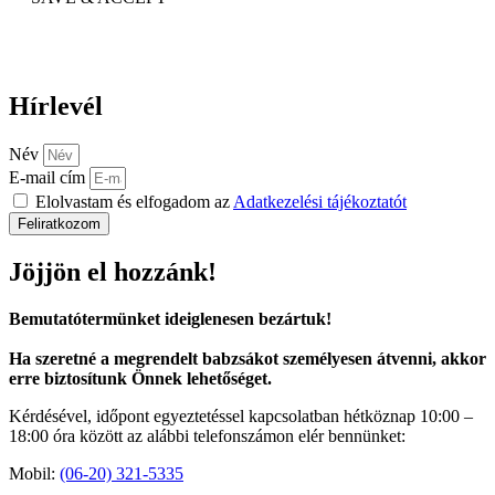
Hírlevél
Név
E-mail cím
Elolvastam és elfogadom az
Adatkezelési tájékoztatót
Feliratkozom
Jöjjön el hozzánk!
Bemutatótermünket ideiglenesen bezártuk!
Ha szeretné a megrendelt babzsákot személyesen átvenni, akkor
erre biztosítunk Önnek lehetőséget.
Kérdésével, időpont egyeztetéssel kapcsolatban hétköznap 10:00 –
18:00 óra között az alábbi telefonszámon elér bennünket:
Mobil:
(06-20) 321-5335