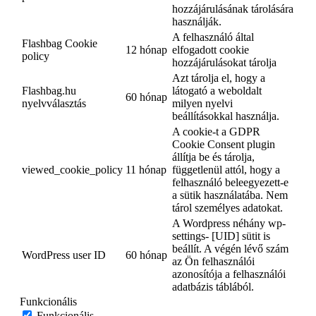
hozzájárulásának tárolására
használják.
A felhasználó által
Flashbag Cookie
12 hónap
elfogadott cookie
policy
hozzájárulásokat tárolja
Azt tárolja el, hogy a
Flashbag.hu
látogató a weboldalt
60 hónap
nyelvválasztás
milyen nyelvi
beállításokkal használja.
A cookie-t a GDPR
Cookie Consent plugin
állítja be és tárolja,
viewed_cookie_policy
11 hónap
függetlenül attól, hogy a
felhasználó beleegyezett-e
a sütik használatába. Nem
tárol személyes adatokat.
A Wordpress néhány wp-
settings- [UID] sütit is
beállít. A végén lévő szám
WordPress user ID
60 hónap
az Ön felhasználói
azonosítója a felhasználói
adatbázis táblából.
Funkcionális
Funkcionális