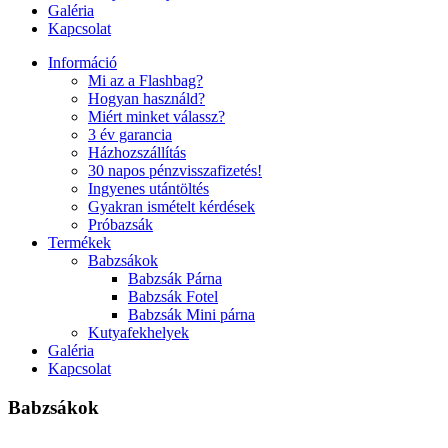
Galéria
Kapcsolat
Információ
Mi az a Flashbag?
Hogyan használd?
Miért minket válassz?
3 év garancia
Házhozszállítás
30 napos pénzvisszafizetés!
Ingyenes utántöltés
Gyakran ismételt kérdések
Próbazsák
Termékek
Babzsákok
Babzsák Párna
Babzsák Fotel
Babzsák Mini párna
Kutyafekhelyek
Galéria
Kapcsolat
Babzsákok