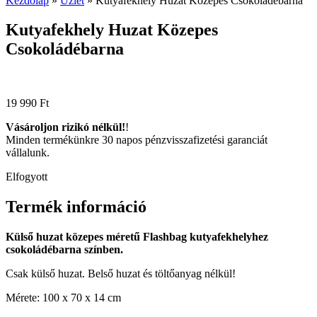
Kezdőlap
»
Üzlet
»
Kutyafekhely Huzat Közepes Csokoládébarna
Kutyafekhely Huzat Közepes
Csokoládébarna
19 990
Ft
Vásároljon rizikó nélkül!
!
Minden termékünkre 30 napos pénzvisszafizetési garanciát
vállalunk.
Elfogyott
Termék információ
Külső huzat közepes méretű Flashbag kutyafekhelyhez
csokoládébarna színben.
Csak külső huzat. Belső huzat és töltőanyag nélkül!
Mérete: 100 x 70 x 14 cm