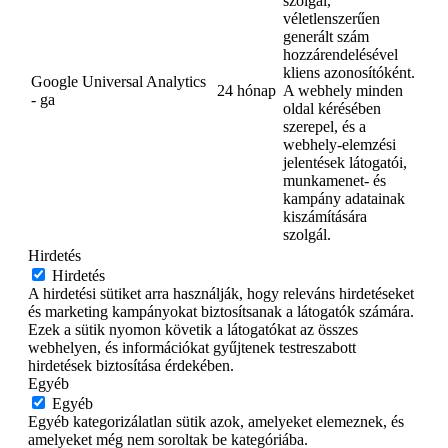
szolgál,
véletlenszerűen
generált szám
hozzárendelésével
kliens azonosítóként.
Google Universal Analytics
24 hónap
A webhely minden
- ga
oldal kérésében
szerepel, és a
webhely-elemzési
jelentések látogatói,
munkamenet- és
kampány adatainak
kiszámítására
szolgál.
Hirdetés
Hirdetés
A hirdetési sütiket arra használják, hogy releváns hirdetéseket
és marketing kampányokat biztosítsanak a látogatók számára.
Ezek a sütik nyomon követik a látogatókat az összes
webhelyen, és információkat gyűjtenek testreszabott
hirdetések biztosítása érdekében.
Egyéb
Egyéb
Egyéb kategorizálatlan sütik azok, amelyeket elemeznek, és
amelyeket még nem soroltak be kategóriába.