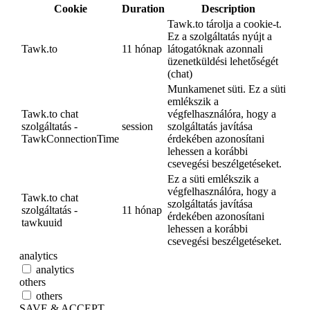
Cookie
Duration
Description
Tawk.to tárolja a cookie-t.
Ez a szolgáltatás nyújt a
Tawk.to
11 hónap
látogatóknak azonnali
üzenetküldési lehetőségét
(chat)
Munkamenet süti. Ez a süti
emlékszik a
Tawk.to chat
végfelhasználóra, hogy a
szolgáltatás -
session
szolgáltatás javítása
TawkConnectionTime
érdekében azonosítani
lehessen a korábbi
csevegési beszélgetéseket.
Ez a süti emlékszik a
végfelhasználóra, hogy a
Tawk.to chat
szolgáltatás javítása
szolgáltatás -
11 hónap
érdekében azonosítani
tawkuuid
lehessen a korábbi
csevegési beszélgetéseket.
analytics
analytics
others
others
SAVE & ACCEPT