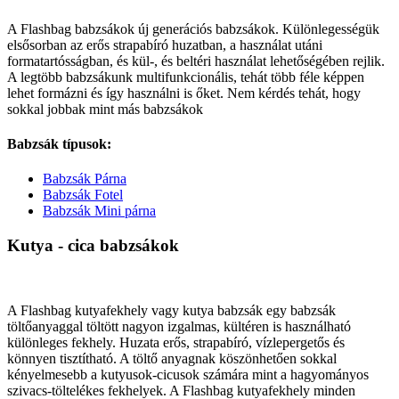
A Flashbag babzsákok új generációs babzsákok. Különlegességük
elsősorban az erős strapabíró huzatban, a használat utáni
formatartósságban, és kül-, és beltéri használat lehetőségében rejlik.
A legtöbb babzsákunk multifunkcionális, tehát több féle képpen
lehet formázni és így használni is őket. Nem kérdés tehát, hogy
sokkal jobbak mint más babzsákok
Babzsák típusok:
Babzsák Párna
Babzsák Fotel
Babzsák Mini párna
Kutya - cica babzsákok
A Flashbag kutyafekhely vagy kutya babzsák egy babzsák
töltőanyaggal töltött nagyon izgalmas, kültéren is használható
különleges fekhely. Huzata erős, strapabíró, vízlepergetős és
könnyen tisztítható. A töltő anyagnak köszönhetően sokkal
kényelmesebb a kutyusok-cicusok számára mint a hagyományos
szivacs-töltelékes fekhelyek. A Flashbag kutyafekhely minden