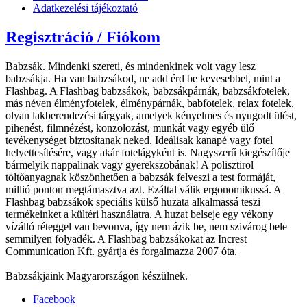
Adatkezelési tájékoztató
Regisztráció / Fiókom
Babzsák. Mindenki szereti, és mindenkinek volt vagy lesz
babzsákja. Ha van babzsákod, ne add érd be kevesebbel, mint a
Flashbag. A Flashbag babzsákok, babzsákpárnák, babzsákfotelek,
más néven élményfotelek, élménypárnák, babfotelek, relax fotelek,
olyan lakberendezési tárgyak, amelyek kényelmes és nyugodt ülést,
pihenést, filmnézést, konzolozást, munkát vagy egyéb ülő
tevékenységet biztosítanak neked. Ideálisak kanapé vagy fotel
helyettesítésére, vagy akár fotelágyként is. Nagyszerű kiegészítője
bármelyik nappalinak vagy gyerekszobának! A polisztirol
töltőanyagnak köszönhetően a babzsák felveszi a test formáját,
millió ponton megtámasztva azt. Ezáltal válik ergonomikussá. A
Flashbag babzsákok speciális külső huzata alkalmassá teszi
termékeinket a kültéri használatra. A huzat belseje egy vékony
vízálló réteggel van bevonva, így nem ázik be, nem szivárog bele
semmilyen folyadék. A Flashbag babzsákokat az Increst
Communication Kft. gyártja és forgalmazza 2007 óta.
Babzsákjaink Magyarországon készülnek.
Facebook