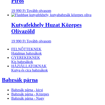
Piros
19 990
Ft
Tovább olvasom
Kutyafekhely Huzat Közepes
Olívazöld
19 990
Ft
Tovább olvasom
FELNŐTTEKNEK
Hatalmas babzsákok
GYEREKEKNEK
Kis babzsákok
HÁZIÁLLATOKNAK
Kutya és cica babzsákok
Babzsák párna
Babzsák párna - kicsi
Babzsák párna - Közepes
Babzsák párna - Nagy