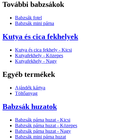
További babzsákok
Babzsák fotel
Babzsák mini párna
Kutya és cica fekhelyek
Kutya és cica fekhely - Kicsi
Kutyafekhely - Közepes
Kutyafekhely - Nagy
Egyéb termékek
Ajándék kártya
Töltőanyag
Babzsák huzatok
Babzsák párna huzat - Kicsi
Babzsák párna huzat - Közepes
Babzsák párna huzat - Nagy
Babzsák mini párna huzat