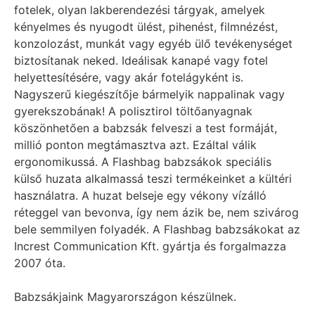
fotelek, olyan lakberendezési tárgyak, amelyek
kényelmes és nyugodt ülést, pihenést, filmnézést,
konzolozást, munkát vagy egyéb ülő tevékenységet
biztosítanak neked. Ideálisak kanapé vagy fotel
helyettesítésére, vagy akár fotelágyként is.
Nagyszerű kiegészítője bármelyik nappalinak vagy
gyerekszobának! A polisztirol töltőanyagnak
köszönhetően a babzsák felveszi a test formáját,
millió ponton megtámasztva azt. Ezáltal válik
ergonomikussá. A Flashbag babzsákok speciális
külső huzata alkalmassá teszi termékeinket a kültéri
használatra. A huzat belseje egy vékony vízálló
réteggel van bevonva, így nem ázik be, nem szivárog
bele semmilyen folyadék. A Flashbag babzsákokat az
Increst Communication Kft. gyártja és forgalmazza
2007 óta.
Babzsákjaink Magyarországon készülnek.