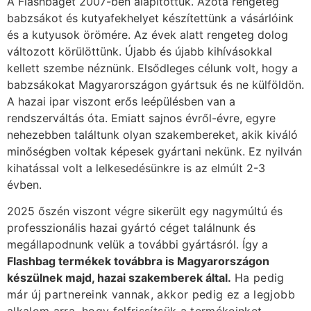
A Flashbaget 2007-ben alapítottuk. Azóta rengeteg
babzsákot és kutyafekhelyet készítettünk a vásárlóink
és a kutyusok örömére. Az évek alatt rengeteg dolog
változott körülöttünk. Újabb és újabb kihívásokkal
kellett szembe néznünk. Elsődleges célunk volt, hogy a
babzsákokat Magyarországon gyártsuk és ne külföldön.
A hazai ipar viszont erős leépülésben van a
rendszerváltás óta. Emiatt sajnos évről-évre, egyre
nehezebben találtunk olyan szakembereket, akik kiváló
minőségben voltak képesek gyártani nekünk. Ez nyilván
kihatással volt a lelkesedésünkre is az elmúlt 2-3
évben.
2025 őszén viszont végre sikerült egy nagymúltú és
professzionális hazai gyártó céget találnunk és
megállapodnunk velük a további gyártásról. Így a
Flashbag termékek továbbra is Magyarországon
készülnek majd, hazai szakemberek által.
Ha pedig
már új partnereink vannak, akkor pedig ez a legjobb
alkalom arra, hogy felfrissítsük a termékeinket.