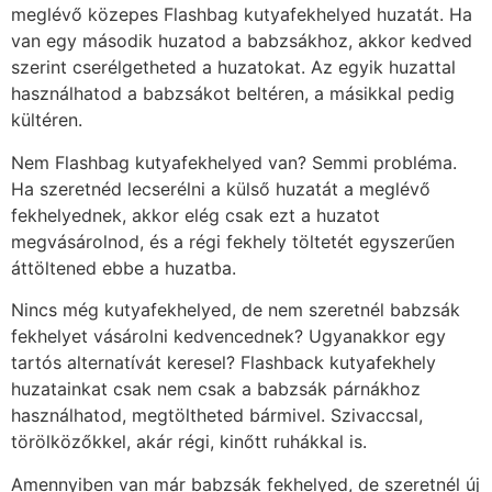
meglévő közepes Flashbag kutyafekhelyed huzatát. Ha
van egy második huzatod a babzsákhoz, akkor kedved
szerint cserélgetheted a huzatokat. Az egyik huzattal
használhatod a babzsákot beltéren, a másikkal pedig
kültéren.
Nem Flashbag kutyafekhelyed van? Semmi probléma.
Ha szeretnéd lecserélni a külső huzatát a meglévő
fekhelyednek, akkor elég csak ezt a huzatot
megvásárolnod, és a régi fekhely töltetét egyszerűen
áttöltened ebbe a huzatba.
Nincs még kutyafekhelyed, de nem szeretnél babzsák
fekhelyet vásárolni kedvencednek? Ugyanakkor egy
tartós alternatívát keresel? Flashback kutyafekhely
huzatainkat csak nem csak a babzsák párnákhoz
használhatod, megtöltheted bármivel. Szivaccsal,
törölközőkkel, akár régi, kinőtt ruhákkal is.
Amennyiben van már babzsák fekhelyed, de szeretnél új