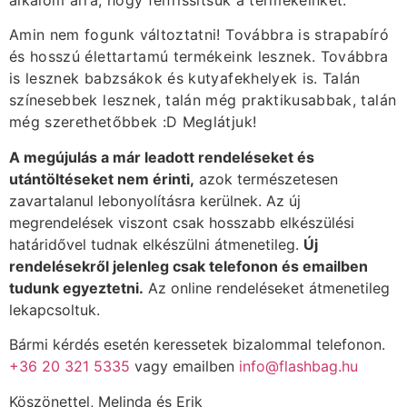
Amin nem fogunk változtatni! Továbbra is strapabíró
és hosszú élettartamú termékeink lesznek. Továbbra
is lesznek babzsákok és kutyafekhelyek is. Talán
színesebbek lesznek, talán még praktikusabbak, talán
még szerethetőbbek :D Meglátjuk!
A megújulás a már leadott rendeléseket és
utántöltéseket nem érinti,
azok természetesen
zavartalanul lebonyolításra kerülnek. Az új
megrendelések viszont csak hosszabb elkészülési
határidővel tudnak elkészülni átmenetileg.
Új
rendelésekről jelenleg csak telefonon és emailben
tudunk egyeztetni.
Az online rendeléseket átmenetileg
lekapcsoltuk.
Bármi kérdés esetén keressetek bizalommal telefonon.
+36 20 321 5335
vagy emailben
info@flashbag.hu
Köszönettel, Melinda és Erik