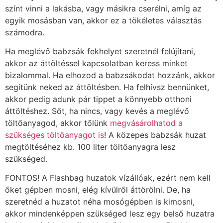
színt vinni a lakásba, vagy másikra cserélni, amíg az
egyik mosásban van, akkor ez a tökéletes választás
számodra.
Ha meglévő babzsák fekhelyet szeretnél felújítani,
akkor az áttöltéssel kapcsolatban keress minket
bizalommal. Ha elhozod a babzsákodat hozzánk, akkor
segítünk neked az áttöltésben. Ha felhívsz bennünket,
akkor pedig adunk pár tippet a könnyebb otthoni
áttöltéshez. Sőt, ha nincs, vagy kevés a meglévő
töltőanyagod, akkor tőlünk
megvásárolhatod a
szükséges töltőanyagot is
! A közepes babzsák huzat
megtöltéséhez kb. 100 liter töltőanyagra lesz
szükséged.
FONTOS! A Flashbag huzatok vízállóak, ezért nem kell
őket gépben mosni, elég kívülről áttörölni. De, ha
szeretnéd a huzatot néha mosógépben is kimosni,
akkor mindenképpen szükséged lesz egy belső huzatra