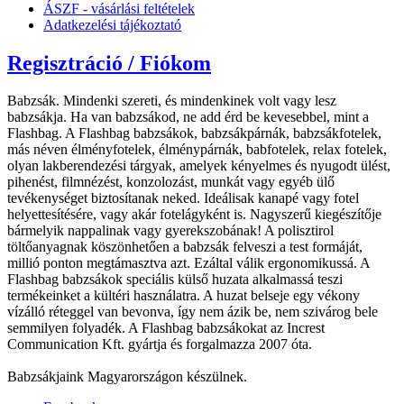
ÁSZF - vásárlási feltételek
Adatkezelési tájékoztató
Regisztráció / Fiókom
Babzsák. Mindenki szereti, és mindenkinek volt vagy lesz
babzsákja. Ha van babzsákod, ne add érd be kevesebbel, mint a
Flashbag. A Flashbag babzsákok, babzsákpárnák, babzsákfotelek,
más néven élményfotelek, élménypárnák, babfotelek, relax fotelek,
olyan lakberendezési tárgyak, amelyek kényelmes és nyugodt ülést,
pihenést, filmnézést, konzolozást, munkát vagy egyéb ülő
tevékenységet biztosítanak neked. Ideálisak kanapé vagy fotel
helyettesítésére, vagy akár fotelágyként is. Nagyszerű kiegészítője
bármelyik nappalinak vagy gyerekszobának! A polisztirol
töltőanyagnak köszönhetően a babzsák felveszi a test formáját,
millió ponton megtámasztva azt. Ezáltal válik ergonomikussá. A
Flashbag babzsákok speciális külső huzata alkalmassá teszi
termékeinket a kültéri használatra. A huzat belseje egy vékony
vízálló réteggel van bevonva, így nem ázik be, nem szivárog bele
semmilyen folyadék. A Flashbag babzsákokat az Increst
Communication Kft. gyártja és forgalmazza 2007 óta.
Babzsákjaink Magyarországon készülnek.