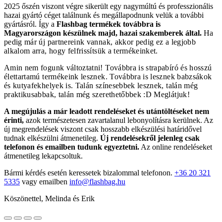
2025 őszén viszont végre sikerült egy nagymúltú és professzionális
hazai gyártó céget találnunk és megállapodnunk velük a további
gyártásról. Így a
Flashbag termékek továbbra is
Magyarországon készülnek majd, hazai szakemberek által.
Ha
pedig már új partnereink vannak, akkor pedig ez a legjobb
alkalom arra, hogy felfrissítsük a termékeinket.
Amin nem fogunk változtatni! Továbbra is strapabíró és hosszú
élettartamú termékeink lesznek. Továbbra is lesznek babzsákok
és kutyafekhelyek is. Talán színesebbek lesznek, talán még
praktikusabbak, talán még szerethetőbbek :D Meglátjuk!
A megújulás a már leadott rendeléseket és utántöltéseket nem
érinti,
azok természetesen zavartalanul lebonyolításra kerülnek. Az
új megrendelések viszont csak hosszabb elkészülési határidővel
tudnak elkészülni átmenetileg.
Új rendelésekről jelenleg csak
telefonon és emailben tudunk egyeztetni.
Az online rendeléseket
átmenetileg lekapcsoltuk.
Bármi kérdés esetén keressetek bizalommal telefonon.
+36 20 321
5335
vagy emailben
info@flashbag.hu
Köszönettel, Melinda és Erik