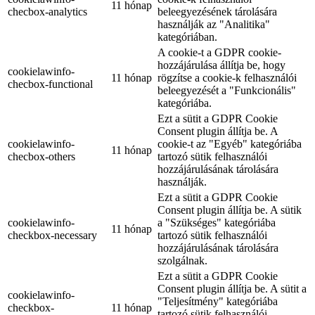
11 hónap
checbox-analytics
beleegyezésének tárolására
használják az "Analitika"
kategóriában.
A cookie-t a GDPR cookie-
hozzájárulása állítja be, hogy
cookielawinfo-
11 hónap
rögzítse a cookie-k felhasználói
checbox-functional
beleegyezését a "Funkcionális"
kategóriába.
Ezt a sütit a GDPR Cookie
Consent plugin állítja be. A
cookielawinfo-
cookie-t az "Egyéb" kategóriába
11 hónap
checbox-others
tartozó sütik felhasználói
hozzájárulásának tárolására
használják.
Ezt a sütit a GDPR Cookie
Consent plugin állítja be. A sütik
cookielawinfo-
a "Szükséges" kategóriába
11 hónap
checkbox-necessary
tartozó sütik felhasználói
hozzájárulásának tárolására
szolgálnak.
Ezt a sütit a GDPR Cookie
Consent plugin állítja be. A sütit a
cookielawinfo-
"Teljesítmény" kategóriába
checkbox-
11 hónap
tartozó sütik felhasználói