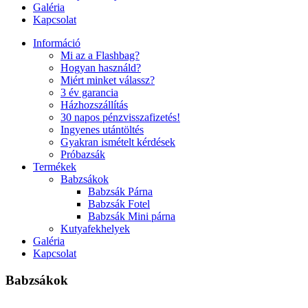
Galéria
Kapcsolat
Információ
Mi az a Flashbag?
Hogyan használd?
Miért minket válassz?
3 év garancia
Házhozszállítás
30 napos pénzvisszafizetés!
Ingyenes utántöltés
Gyakran ismételt kérdések
Próbazsák
Termékek
Babzsákok
Babzsák Párna
Babzsák Fotel
Babzsák Mini párna
Kutyafekhelyek
Galéria
Kapcsolat
Babzsákok