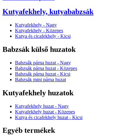
Kutyafekhely, kutyababzsák
Kutyafekhely - Nagy
Kutyafekhely - Közepes
Kutya és cicafekhely - Kicsi
Babzsák külső huzatok
Babzsák párna huzat - Nagy
Babzsák párna huzat - Közepes
Babzsák párna huzat - Kicsi
Babzsák mini párna huzat
Kutyafekhely huzatok
Kutyafekhely huzat - Nagy
Kutyafekhely huzat - Közepes
Kutya és cicafekhely huzat - Kicsi
Egyéb termékek