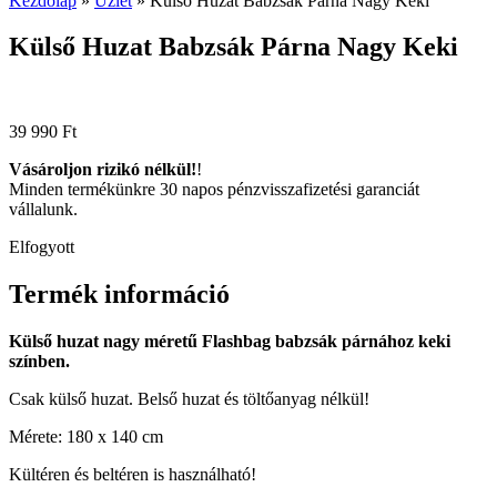
Kezdőlap
»
Üzlet
»
Külső Huzat Babzsák Párna Nagy Keki
Külső Huzat Babzsák Párna Nagy Keki
39 990
Ft
Vásároljon rizikó nélkül!
!
Minden termékünkre 30 napos pénzvisszafizetési garanciát
vállalunk.
Elfogyott
Termék információ
Külső huzat nagy méretű Flashbag babzsák párnához keki
színben.
Csak külső huzat. Belső huzat és töltőanyag nélkül!
Mérete: 180 x 140 cm
Kültéren és beltéren is használható!