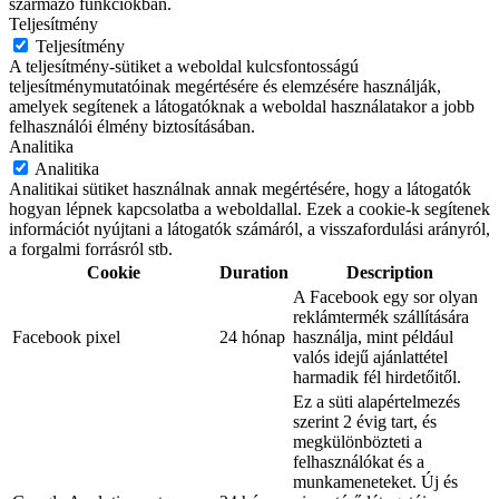
származó funkciókban.
Teljesítmény
Teljesítmény
A teljesítmény-sütiket a weboldal kulcsfontosságú
teljesítménymutatóinak megértésére és elemzésére használják,
amelyek segítenek a látogatóknak a weboldal használatakor a jobb
felhasználói élmény biztosításában.
Analitika
Analitika
Analitikai sütiket használnak annak megértésére, hogy a látogatók
hogyan lépnek kapcsolatba a weboldallal. Ezek a cookie-k segítenek
információt nyújtani a látogatók számáról, a visszafordulási arányról,
a forgalmi forrásról stb.
Cookie
Duration
Description
A Facebook egy sor olyan
reklámtermék szállítására
Facebook pixel
24 hónap
használja, mint például
valós idejű ajánlattétel
harmadik fél hirdetőitől.
Ez a süti alapértelmezés
szerint 2 évig tart, és
megkülönbözteti a
felhasználókat és a
munkameneteket. Új és