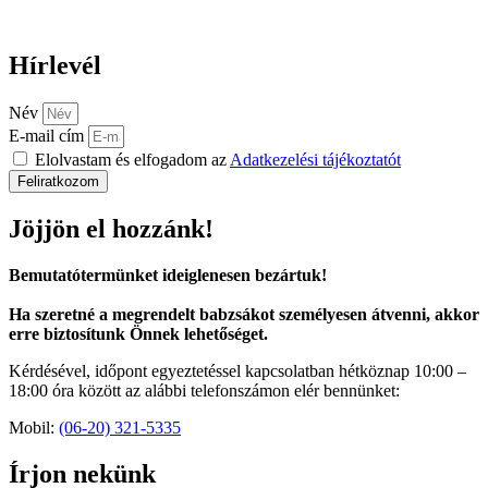
Hírlevél
Név
E-mail cím
Elolvastam és elfogadom az
Adatkezelési tájékoztatót
Feliratkozom
Jöjjön el hozzánk!
Bemutatótermünket ideiglenesen bezártuk!
Ha szeretné a megrendelt babzsákot személyesen átvenni, akkor
erre biztosítunk Önnek lehetőséget.
Kérdésével, időpont egyeztetéssel kapcsolatban hétköznap 10:00 –
18:00 óra között az alábbi telefonszámon elér bennünket:
Mobil:
(06-20) 321-5335
Írjon nekünk