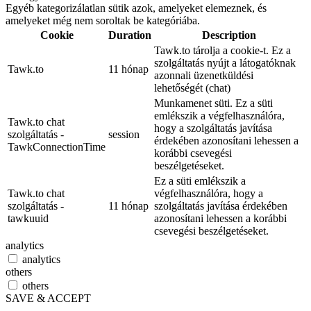
Egyéb kategorizálatlan sütik azok, amelyeket elemeznek, és
amelyeket még nem soroltak be kategóriába.
Cookie
Duration
Description
Tawk.to tárolja a cookie-t. Ez a
szolgáltatás nyújt a látogatóknak
Tawk.to
11 hónap
azonnali üzenetküldési
lehetőségét (chat)
Munkamenet süti. Ez a süti
emlékszik a végfelhasználóra,
Tawk.to chat
hogy a szolgáltatás javítása
szolgáltatás -
session
érdekében azonosítani lehessen a
TawkConnectionTime
korábbi csevegési
beszélgetéseket.
Ez a süti emlékszik a
Tawk.to chat
végfelhasználóra, hogy a
szolgáltatás -
11 hónap
szolgáltatás javítása érdekében
tawkuuid
azonosítani lehessen a korábbi
csevegési beszélgetéseket.
analytics
analytics
others
others
SAVE & ACCEPT