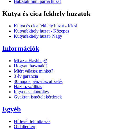
Babzsák mini párna huzat
Kutya és cica fekhely huzatok
Kutya és cica fekhely huzat - Kicsi
Kutyafekhely huzat - Közepes
Kutyafekhely huzat- Nagy
Információk
Mi az a Flashbag?
Hogyan használd?
Miért válassz minket?
3 év garancia
30 napos pénzvisszafizetés
Házhozszállítás
Ingyenes utántöltés
Gyakran ismételt kérdések
Egyéb
Hírlevél feliratkozás
Oldaltérkép