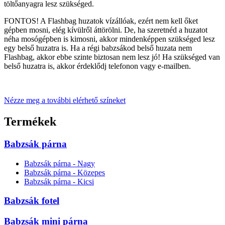
töltőanyagra lesz szükséged.
FONTOS! A Flashbag huzatok vízállóak, ezért nem kell őket
gépben mosni, elég kívülről áttörölni. De, ha szeretnéd a huzatot
néha mosógépben is kimosni, akkor mindenképpen szükséged lesz
egy belső huzatra is. Ha a régi babzsákod belső huzata nem
Flashbag, akkor ebbe szinte biztosan nem lesz jó! Ha szükséged van
belső huzatra is, akkor érdeklődj telefonon vagy e-mailben.
Nézze meg a további elérhető színeket
Termékek
Babzsák párna
Babzsák párna - Nagy
Babzsák párna - Közepes
Babzsák párna - Kicsi
Babzsák fotel
Babzsák mini párna