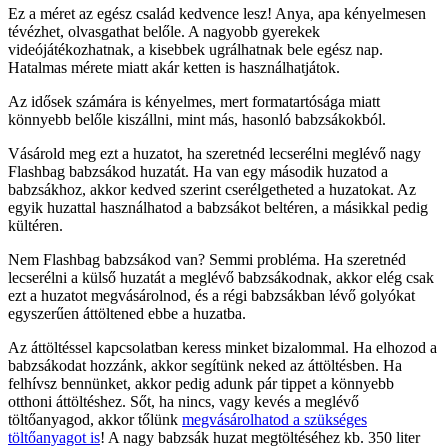
Ez a méret az egész család kedvence lesz! Anya, apa kényelmesen
tévézhet, olvasgathat belőle. A nagyobb gyerekek
videójátékozhatnak, a kisebbek ugrálhatnak bele egész nap.
Hatalmas mérete miatt akár ketten is használhatjátok.
Az idősek számára is kényelmes, mert formatartósága miatt
könnyebb belőle kiszállni, mint más, hasonló babzsákokból.
Vásárold meg ezt a huzatot, ha szeretnéd lecserélni meglévő nagy
Flashbag babzsákod huzatát. Ha van egy második huzatod a
babzsákhoz, akkor kedved szerint cserélgetheted a huzatokat. Az
egyik huzattal használhatod a babzsákot beltéren, a másikkal pedig
kültéren.
Nem Flashbag babzsákod van? Semmi probléma. Ha szeretnéd
lecserélni a külső huzatát a meglévő babzsákodnak, akkor elég csak
ezt a huzatot megvásárolnod, és a régi babzsákban lévő golyókat
egyszerűen áttöltened ebbe a huzatba.
Az áttöltéssel kapcsolatban keress minket bizalommal. Ha elhozod a
babzsákodat hozzánk, akkor segítünk neked az áttöltésben. Ha
felhívsz bennünket, akkor pedig adunk pár tippet a könnyebb
otthoni áttöltéshez. Sőt, ha nincs, vagy kevés a meglévő
töltőanyagod, akkor tőlünk
megvásárolhatod a szükséges
töltőanyagot is
! A nagy babzsák huzat megtöltéséhez kb. 350 liter