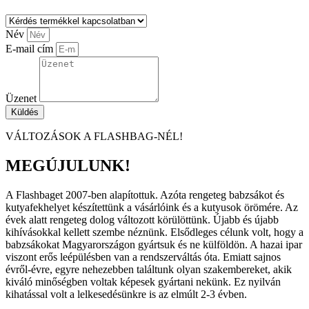
Név
E-mail cím
Üzenet
Küldés
VÁLTOZÁSOK A FLASHBAG-NÉL!
MEGÚJULUNK!
A Flashbaget 2007-ben alapítottuk. Azóta rengeteg babzsákot és
kutyafekhelyet készítettünk a vásárlóink és a kutyusok örömére. Az
évek alatt rengeteg dolog változott körülöttünk. Újabb és újabb
kihívásokkal kellett szembe néznünk. Elsődleges célunk volt, hogy a
babzsákokat Magyarországon gyártsuk és ne külföldön. A hazai ipar
viszont erős leépülésben van a rendszerváltás óta. Emiatt sajnos
évről-évre, egyre nehezebben találtunk olyan szakembereket, akik
kiváló minőségben voltak képesek gyártani nekünk. Ez nyilván
kihatással volt a lelkesedésünkre is az elmúlt 2-3 évben.