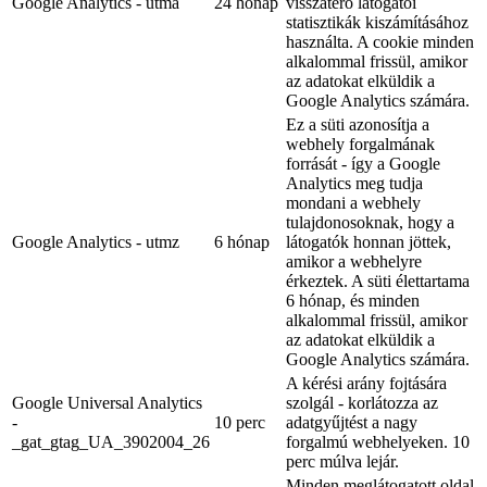
Google Analytics - utma
24 hónap
visszatérő látogatói
statisztikák kiszámításához
használta. A cookie minden
alkalommal frissül, amikor
az adatokat elküldik a
Google Analytics számára.
Ez a süti azonosítja a
webhely forgalmának
forrását - így a Google
Analytics meg tudja
mondani a webhely
tulajdonosoknak, hogy a
Google Analytics - utmz
6 hónap
látogatók honnan jöttek,
amikor a webhelyre
érkeztek. A süti élettartama
6 hónap, és minden
alkalommal frissül, amikor
az adatokat elküldik a
Google Analytics számára.
A kérési arány fojtására
Google Universal Analytics
szolgál - korlátozza az
-
10 perc
adatgyűjtést a nagy
_gat_gtag_UA_3902004_26
forgalmú webhelyeken. 10
perc múlva lejár.
Minden meglátogatott oldal