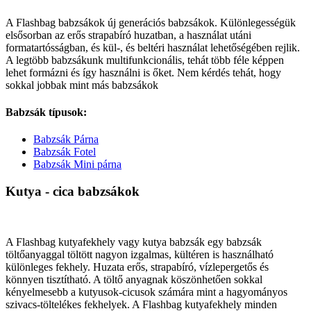
A Flashbag babzsákok új generációs babzsákok. Különlegességük
elsősorban az erős strapabíró huzatban, a használat utáni
formatartósságban, és kül-, és beltéri használat lehetőségében rejlik.
A legtöbb babzsákunk multifunkcionális, tehát több féle képpen
lehet formázni és így használni is őket. Nem kérdés tehát, hogy
sokkal jobbak mint más babzsákok
Babzsák típusok:
Babzsák Párna
Babzsák Fotel
Babzsák Mini párna
Kutya - cica babzsákok
A Flashbag kutyafekhely vagy kutya babzsák egy babzsák
töltőanyaggal töltött nagyon izgalmas, kültéren is használható
különleges fekhely. Huzata erős, strapabíró, vízlepergetős és
könnyen tisztítható. A töltő anyagnak köszönhetően sokkal
kényelmesebb a kutyusok-cicusok számára mint a hagyományos
szivacs-töltelékes fekhelyek. A Flashbag kutyafekhely minden