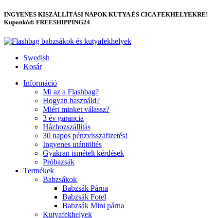
INGYENES KISZÁLLÍTÁSI NAPOK KUTYA ÉS CICA FEKHELYEKRE!
Kuponkód: FREESHIPPING24
Swedish
Kosár
Információ
Mi az a Flashbag?
Hogyan használd?
Miért minket válassz?
3 év garancia
Házhozszállítás
30 napos pénzvisszafizetés!
Ingyenes utántöltés
Gyakran ismételt kérdések
Próbazsák
Termékek
Babzsákok
Babzsák Párna
Babzsák Fotel
Babzsák Mini párna
Kutyafekhelyek