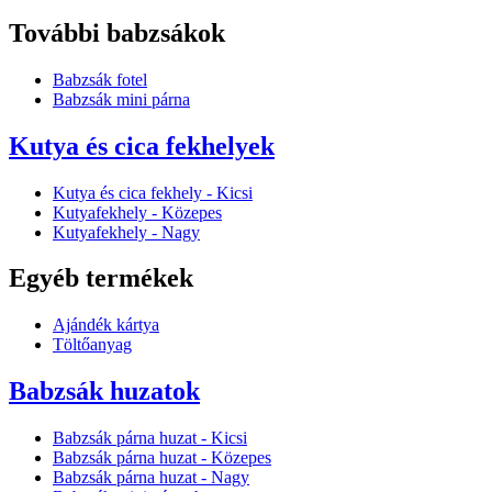
További babzsákok
Babzsák fotel
Babzsák mini párna
Kutya és cica fekhelyek
Kutya és cica fekhely - Kicsi
Kutyafekhely - Közepes
Kutyafekhely - Nagy
Egyéb termékek
Ajándék kártya
Töltőanyag
Babzsák huzatok
Babzsák párna huzat - Kicsi
Babzsák párna huzat - Közepes
Babzsák párna huzat - Nagy