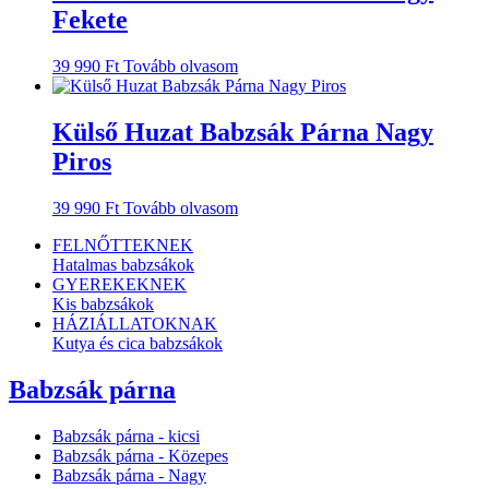
Fekete
39 990
Ft
Tovább olvasom
Külső Huzat Babzsák Párna Nagy
Piros
39 990
Ft
Tovább olvasom
FELNŐTTEKNEK
Hatalmas babzsákok
GYEREKEKNEK
Kis babzsákok
HÁZIÁLLATOKNAK
Kutya és cica babzsákok
Babzsák párna
Babzsák párna - kicsi
Babzsák párna - Közepes
Babzsák párna - Nagy