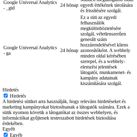
Google Universal Analytics
24 hónap
egyedi értékének tárolására
- _gid
és frissítésére szolgál.
Ez a süti az egyedi
felhasználók
megkülönböztetésére
szolgál, véletlenszerűen
generált szám
hozzárendelésével kliens
Google Universal Analytics
24 hónap
azonosítóként. A webhely
- ga
minden oldal kérésében
szerepel, és a webhely-
elemzési jelentések
látogatói, munkamenet- és
kampány adatainak
kiszámítására szolgál.
Hirdetés
Hirdetés
A hirdetési sütiket arra használják, hogy releváns hirdetéseket és
marketing kampányokat biztosítsanak a látogatók számára. Ezek a
sütik nyomon követik a látogatókat az összes webhelyen, és
információkat gyűjtenek testreszabott hirdetések biztosítása
érdekében.
Egyéb
Egyéb