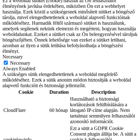
Ez a weboldal sütiket (cookie) használ az Ön felhasználói
élményének javítása érdekében, miközben Ön ezt a webhelyet
használja. Ezek közül a szükségesnek minősített sütiket a böngésző
tárolja, mivel elengedhetetlenek a weboldal alapvető funkcióinak
működéséhez. Harmadik féltől származó sütiket is használunk,
amelyek segítenek nekünk elemezni és megérteni, hogyan használja
weboldalunkat. Ezeket a sütiket csak az Ön beleegyezésével tároljuk
böngészőjében. Önnek lehetősége van ezeket a sütiket letiltani,
azonban az ilyen a sütik letiltása befolyásolhatja a böngészési
élményt.
Necessary
Necessary
Always Enabled
A szükséges sütik elengedhetetlenek a weboldal megfelelő
működéséhez. Ezek a sütik anonim módon biztosítják a weboldal
alapvető funkcióit és biztonsági jellemzőit.
Cookie
Duration
Description
Használható a biztonsági
korlátozások felülbírálására a
CloudFlare
60 hónap
látogató IP-címe alapján. Nem
tartalmaz semmilyen felhasználói
azonosító információt.
Ezt a sütit a GDPR Cookie
Consent plugin állítja be. A sütit a
cookielawinfo-
cookie-k felhasználói