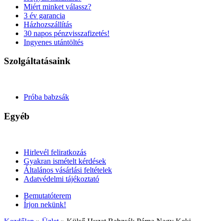
Miért minket válassz?
3 év garancia
Házhozszállítás
30 napos pénzvisszafizetés!
Ingyenes utántöltés
Szolgáltatásaink
Próba babzsák
Egyéb
Hirlevél feliratkozás
Gyakran ismételt kérdések
Általános vásárlási feltételek
Adatvédelmi tájékoztató
Bemutatóterem
Írjon nekünk!