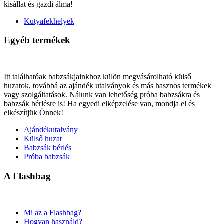
kisállat és gazdi álma!
Kutyafekhelyek
Egyéb termékek
Itt találhatóak babzsákjainkhoz külön megvásárolható külső
huzatok, továbbá az ajándék utalványok és más hasznos termékek
vagy szolgáltatások. Nálunk van lehetőség próba babzsákra és
babzsák bérlésre is! Ha egyedi elképzelése van, mondja el és
elkészítjük Önnek!
Ajándékutalvány
Külső huzat
Babzsák bérlés
Próba babzsák
A Flashbag
Mi az a Flashbag?
Hogyan használd?