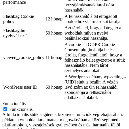
performance
hozzájárulásának tárolására
használják.
Flashbag Cookie
A felhasználó által elfogadott
12 hónap
policy
cookie hozzájárulásokat tárolja
Azt tárolja el, hogy a látogató a
Flashbag.hu
60 hónap
weboldalt milyen nyelvi
nyelvválasztás
beállításokkal használja.
A cookie-t a GDPR Cookie
Consent plugin állítja be és
tárolja, függetlenül attól, hogy a
viewed_cookie_policy
11 hónap
felhasználó beleegyezett-e a sütik
használatába. Nem tárol
személyes adatokat.
A Wordpress néhány wp-settings-
[UID] sütit is beállít. A végén
WordPress user ID
60 hónap
lévő szám az Ön felhasználói
azonosítója a felhasználói
adatbázis táblából.
Funkcionális
Funkcionális
A funkcionális sütik segítenek bizonyos funkciók végrehajtásában,
például a weboldal tartalmának megosztásában a közösségi média
platformokon, visszajelzések gyűjtésében és más, harmadik féltől