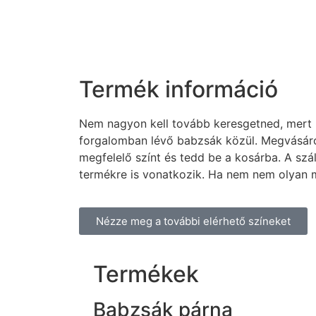
Termék információ
Nem nagyon kell tovább keresgetned, mert b
forgalomban lévő babzsák közül. Megvásáro
megfelelő színt és tedd be a kosárba. A szá
termékre is vonatkozik. Ha nem nem olyan mi
Nézze meg a további elérhető színeket
Termékek
Babzsák párna