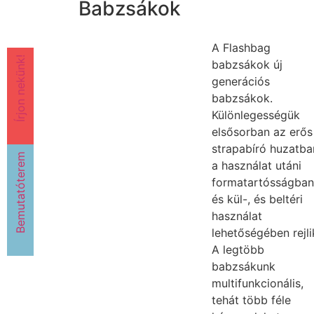
Babzsákok
A Flashbag
Írjon nekünk!
babzsákok új
generációs
babzsákok.
Különlegességük
elsősorban az erős
strapabíró huzatba
Bemutatóterem
a használat utáni
formatartósságban
és kül-, és beltéri
használat
lehetőségében rejli
A legtöbb
babzsákunk
multifunkcionális,
tehát több féle