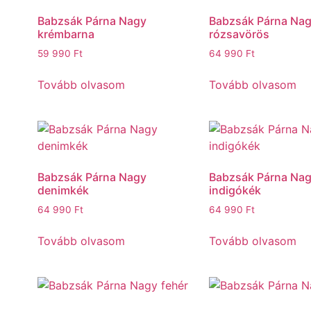
Babzsák Párna Nagy
Babzsák Párna Na
krémbarna
rózsavörös
59 990
Ft
64 990
Ft
Tovább olvasom
Tovább olvasom
Babzsák Párna Nagy
Babzsák Párna Na
denimkék
indigókék
64 990
Ft
64 990
Ft
Tovább olvasom
Tovább olvasom