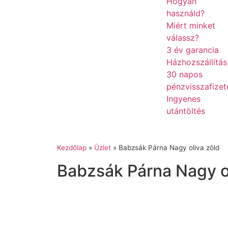
Hogyan
használd?
Miért minket
válassz?
3 év garancia
Házhozszállítás
30 napos
pénzvisszafizet
Ingyenes
utántöltés
Kezdőlap
»
Üzlet
»
Babzsák Párna Nagy oliva zöld
Babzsák Párna Nagy ol