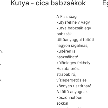
Kutya - cica babzsákok
E
A Flashbag
kutyafekhely vagy
kutya babzsák egy
babzsák
töltőanyaggal töltött
nagyon izgalmas,
n,
kültéren is
használható
,
különleges fekhely.
Huzata erős,
strapabíró,
k.
vízlepergetős és
könnyen tisztítható.
A töltő anyagnak
köszönhetően
sokkal