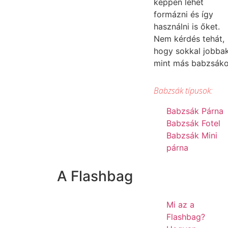
képpen lehet
formázni és így
használni is őket.
Nem kérdés tehát,
hogy sokkal jobba
mint más babzsák
Babzsák típusok:
Babzsák Párna
Babzsák Fotel
Babzsák Mini
párna
A Flashbag
Mi az a
Flashbag?