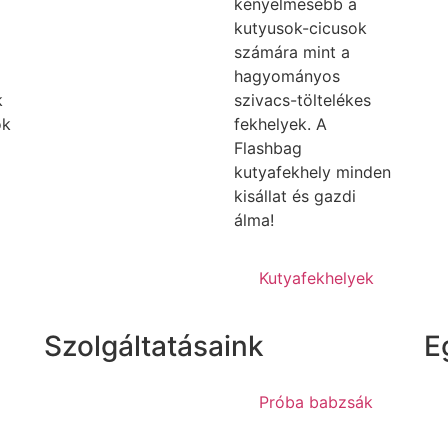
kényelmesebb a
kutyusok-cicusok
számára mint a
hagyományos
k
szivacs-töltelékes
ok
fekhelyek. A
Flashbag
kutyafekhely minden
kisállat és gazdi
álma!
Kutyafekhelyek
Szolgáltatásaink
E
Próba babzsák