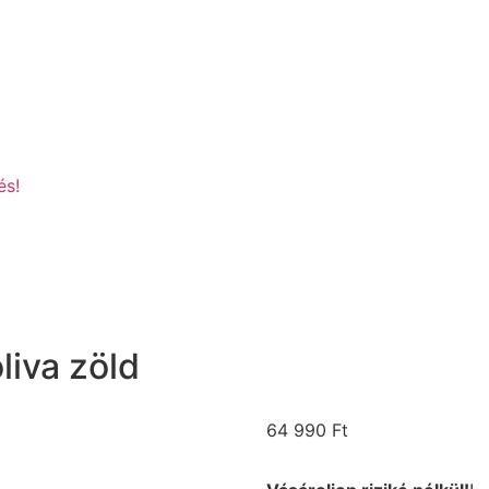
és!
iva zöld
64 990
Ft