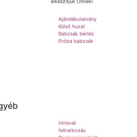
elkészítjük Önnek!
Ajándékutalvány
Külső huzat
Babzsák bérlés
Próba babzsák
gyéb
Hirlevél
feliratkozás