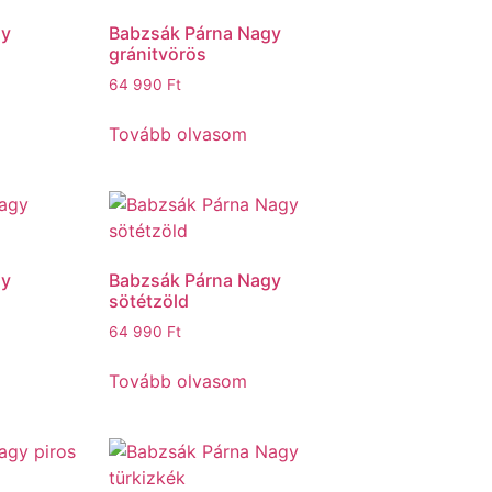
gy
Babzsák Párna Nagy
gránitvörös
64 990
Ft
Tovább olvasom
gy
Babzsák Párna Nagy
sötétzöld
64 990
Ft
Tovább olvasom