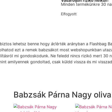
Vásároljon rizikó nélkül!
!
Minden termékünkre 30 nap
Elfogyott
iztos lehetsz benne hogy ár/érték arányban a Flashbag Ba
lhatod ezt a remek babzsákot most webshopunkban utazás é
llításról mi gondoskodunk. Ne feledd nincs rizikó mert 30 
nt amilyennek gondoltad, csak küldd vissza és mi visszadju
Babzsák Párna Nagy oliva