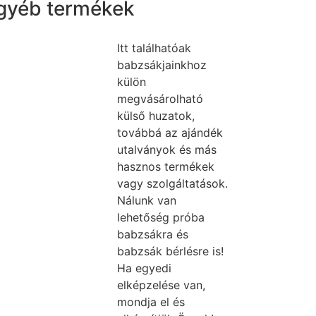
gyéb termékek
Itt találhatóak
babzsákjainkhoz
külön
megvásárolható
külső huzatok,
továbbá az ajándék
utalványok és más
hasznos termékek
vagy szolgáltatások.
Nálunk van
lehetőség próba
babzsákra és
babzsák bérlésre is!
Ha egyedi
elképzelése van,
mondja el és