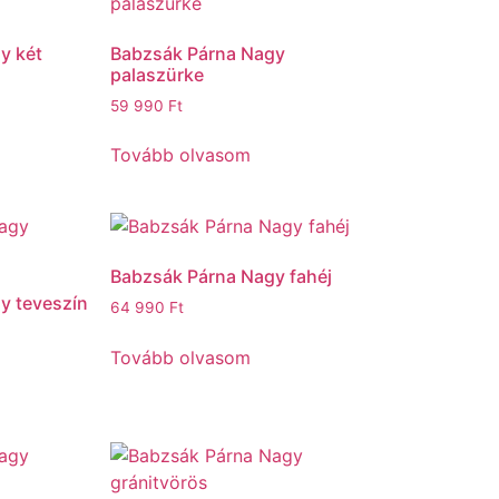
y két
Babzsák Párna Nagy
palaszürke
59 990
Ft
Tovább olvasom
Babzsák Párna Nagy fahéj
y teveszín
64 990
Ft
Tovább olvasom