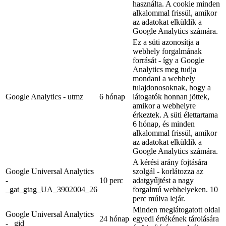
használta. A cookie minden
alkalommal frissül, amikor
az adatokat elküldik a
Google Analytics számára.
Ez a süti azonosítja a
webhely forgalmának
forrását - így a Google
Analytics meg tudja
mondani a webhely
tulajdonosoknak, hogy a
Google Analytics - utmz
6 hónap
látogatók honnan jöttek,
amikor a webhelyre
érkeztek. A süti élettartama
6 hónap, és minden
alkalommal frissül, amikor
az adatokat elküldik a
Google Analytics számára.
A kérési arány fojtására
Google Universal Analytics
szolgál - korlátozza az
-
10 perc
adatgyűjtést a nagy
_gat_gtag_UA_3902004_26
forgalmú webhelyeken. 10
perc múlva lejár.
Minden meglátogatott oldal
Google Universal Analytics
24 hónap
egyedi értékének tárolására
- _gid