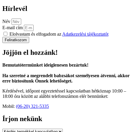
Hírlevél
Név
E-mail cím
Elolvastam és elfogadom az
Adatkezelési tájékoztatót
Feliratkozom
Jöjjön el hozzánk!
Bemutatótermünket ideiglenesen bezártuk!
Ha szeretné a megrendelt babzsákot személyesen átvenni, akkor
erre biztosítunk Önnek lehetőséget.
Kérdésével, időpont egyeztetéssel kapcsolatban hétköznap 10:00 –
18:00 óra között az alábbi telefonszámon elér bennünket:
Mobil:
(06-20) 321-5335
Írjon nekünk