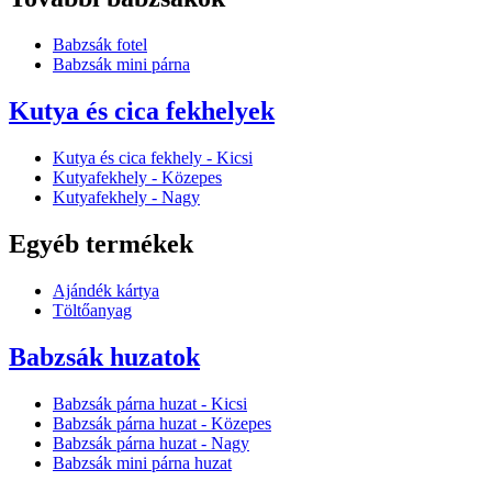
Babzsák fotel
Babzsák mini párna
Kutya és cica fekhelyek
Kutya és cica fekhely - Kicsi
Kutyafekhely - Közepes
Kutyafekhely - Nagy
Egyéb termékek
Ajándék kártya
Töltőanyag
Babzsák huzatok
Babzsák párna huzat - Kicsi
Babzsák párna huzat - Közepes
Babzsák párna huzat - Nagy
Babzsák mini párna huzat