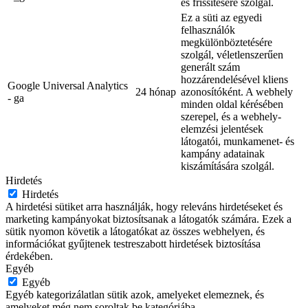
és frissítésére szolgál.
Ez a süti az egyedi
felhasználók
megkülönböztetésére
szolgál, véletlenszerűen
generált szám
hozzárendelésével kliens
Google Universal Analytics
24 hónap
azonosítóként. A webhely
- ga
minden oldal kérésében
szerepel, és a webhely-
elemzési jelentések
látogatói, munkamenet- és
kampány adatainak
kiszámítására szolgál.
Hirdetés
Hirdetés
A hirdetési sütiket arra használják, hogy releváns hirdetéseket és
marketing kampányokat biztosítsanak a látogatók számára. Ezek a
sütik nyomon követik a látogatókat az összes webhelyen, és
információkat gyűjtenek testreszabott hirdetések biztosítása
érdekében.
Egyéb
Egyéb
Egyéb kategorizálatlan sütik azok, amelyeket elemeznek, és
amelyeket még nem soroltak be kategóriába.