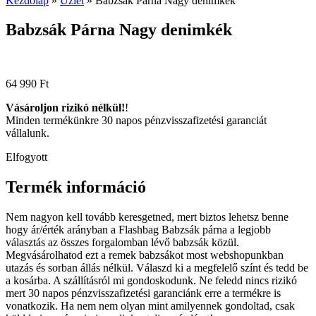
Kezdőlap
»
Üzlet
»
Babzsák Párna Nagy denimkék
Babzsák Párna Nagy denimkék
64 990
Ft
Vásároljon rizikó nélkül!
!
Minden termékünkre 30 napos pénzvisszafizetési garanciát
vállalunk.
Elfogyott
Termék információ
Nem nagyon kell tovább keresgetned, mert biztos lehetsz benne
hogy ár/érték arányban a Flashbag Babzsák párna a legjobb
választás az összes forgalomban lévő babzsák közül.
Megvásárolhatod ezt a remek babzsákot most webshopunkban
utazás és sorban állás nélkül. Válaszd ki a megfelelő színt és tedd be
a kosárba. A szállításról mi gondoskodunk. Ne feledd nincs rizikó
mert 30 napos pénzvisszafizetési garanciánk erre a termékre is
vonatkozik. Ha nem nem olyan mint amilyennek gondoltad, csak