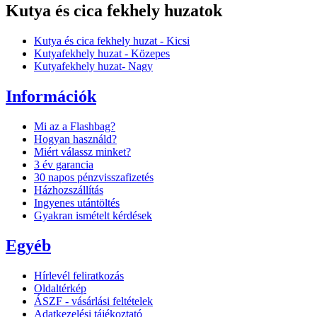
Kutya és cica fekhely huzatok
Kutya és cica fekhely huzat - Kicsi
Kutyafekhely huzat - Közepes
Kutyafekhely huzat- Nagy
Információk
Mi az a Flashbag?
Hogyan használd?
Miért válassz minket?
3 év garancia
30 napos pénzvisszafizetés
Házhozszállítás
Ingyenes utántöltés
Gyakran ismételt kérdések
Egyéb
Hírlevél feliratkozás
Oldaltérkép
ÁSZF - vásárlási feltételek
Adatkezelési tájékoztató