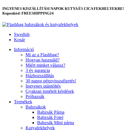
INGYENES KISZÁLLÍTÁSI NAPOK KUTYA ÉS CICA FEKHELYEKRE!
Kuponkód: FREESHIPPING24
Swedish
Kosár
Információ
Mi az a Flashbag?
Hogyan használd?
Miért minket válassz?
3 év garancia
Házhozszállítás
30 napos pénzvisszafizetés!
Ingyenes utántöltés
Gyakran ismételt kérdések
Próbazsák
Termékek
Babzsákok
Babzsák Párna
Babzsák Fotel
Babzsák Mini párna
Kutyafekhelyek