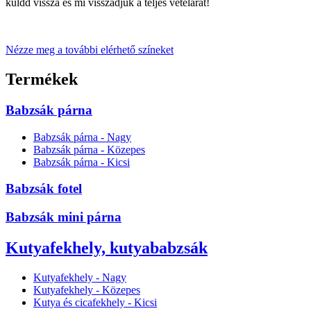
küldd vissza és mi visszadjuk a teljes vételárat!
Nézze meg a további elérhető színeket
Termékek
Babzsák párna
Babzsák párna - Nagy
Babzsák párna - Közepes
Babzsák párna - Kicsi
Babzsák fotel
Babzsák mini párna
Kutyafekhely, kutyababzsák
Kutyafekhely - Nagy
Kutyafekhely - Közepes
Kutya és cicafekhely - Kicsi