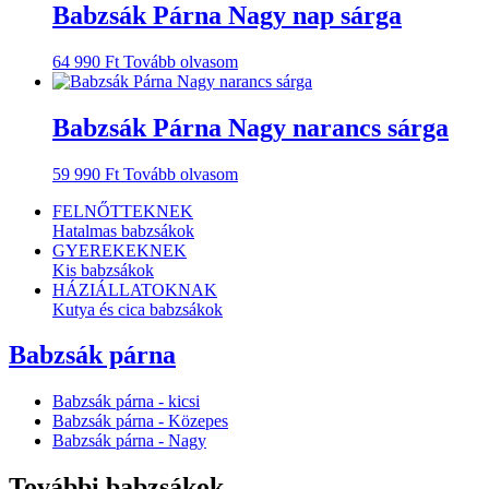
Babzsák Párna Nagy nap sárga
64 990
Ft
Tovább olvasom
Babzsák Párna Nagy narancs sárga
59 990
Ft
Tovább olvasom
FELNŐTTEKNEK
Hatalmas babzsákok
GYEREKEKNEK
Kis babzsákok
HÁZIÁLLATOKNAK
Kutya és cica babzsákok
Babzsák párna
Babzsák párna - kicsi
Babzsák párna - Közepes
Babzsák párna - Nagy
További babzsákok