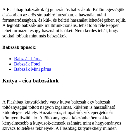
A Flashbag babzsákok új generációs babzsákok. Különlegességük
elsősorban az erős strapabíró huzatban, a használat utáni
formatartósságban, és kül-, és beltéri használat lehetőségében rejlik.
A legtöbb babzsákunk multifunkcionális, tehát több féle képpen
lehet formázni és így használni is őket. Nem kérdés tehát, hogy
sokkal jobbak mint más babzsákok
Babzsák típusok:
Babzsák Párna
Babzsák Fotel
Babzsák Mini párna
Kutya - cica babzsákok
A Flashbag kutyafekhely vagy kutya babzsák egy babzsák
töltőanyaggal töltött nagyon izgalmas, kültéren is használható
különleges fekhely. Huzata erős, strapabíró, vízlepergetős és
könnyen tisztítható. A töltő anyagnak köszönhetően sokkal
kényelmesebb a kutyusok-cicusok számára mint a hagyományos
szivacs-töltelékes fekhelyek. A Flashbag kutyafekhely minden