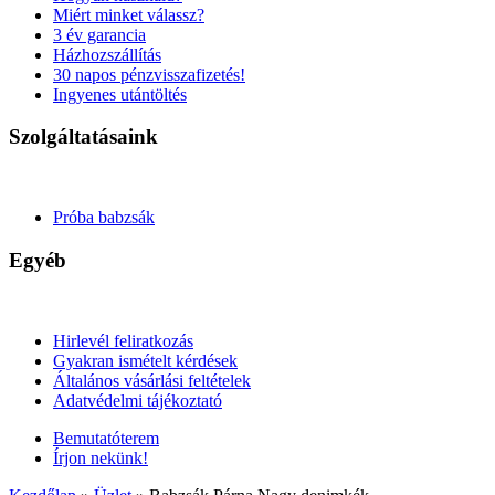
Miért minket válassz?
3 év garancia
Házhozszállítás
30 napos pénzvisszafizetés!
Ingyenes utántöltés
Szolgáltatásaink
Próba babzsák
Egyéb
Hirlevél feliratkozás
Gyakran ismételt kérdések
Általános vásárlási feltételek
Adatvédelmi tájékoztató
Bemutatóterem
Írjon nekünk!