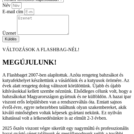
Név
E-mail cím
Üzenet
Küldés
VÁLTOZÁSOK A FLASHBAG-NÉL!
MEGÚJULUNK!
A Flashbaget 2007-ben alapítottuk. Azóta rengeteg babzsákot és
kutyafekhelyet készítettünk a vásárlóink és a kutyusok örömére. Az
évek alatt rengeteg dolog változott körülöttünk. Újabb és újabb
kihívásokkal kellett szembe néznünk. Elsődleges célunk volt, hogy a
babzsákokat Magyarországon gyártsuk és ne külföldön. A hazai ipar
viszont erős leépülésben van a rendszerváltás óta. Emiatt sajnos
évről-évre, egyre nehezebben találtunk olyan szakembereket, akik
kiváló minőségben voltak képesek gyártani nekünk. Ez nyilván
kihatással volt a lelkesedésünkre is az elmúlt 2-3 évben.
2025 őszén viszont végre sikerült egy nagymúltú és professzionális
hazai gyártó céget találnunk és megállapodnunk velük a további