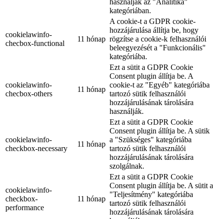
használják az "Analitika"
kategóriában.
A cookie-t a GDPR cookie-
hozzájárulása állítja be, hogy
cookielawinfo-
11 hónap
rögzítse a cookie-k felhasználói
checbox-functional
beleegyezését a "Funkcionális"
kategóriába.
Ezt a sütit a GDPR Cookie
Consent plugin állítja be. A
cookielawinfo-
cookie-t az "Egyéb" kategóriába
11 hónap
checbox-others
tartozó sütik felhasználói
hozzájárulásának tárolására
használják.
Ezt a sütit a GDPR Cookie
Consent plugin állítja be. A sütik
cookielawinfo-
a "Szükséges" kategóriába
11 hónap
checkbox-necessary
tartozó sütik felhasználói
hozzájárulásának tárolására
szolgálnak.
Ezt a sütit a GDPR Cookie
Consent plugin állítja be. A sütit a
cookielawinfo-
"Teljesítmény" kategóriába
checkbox-
11 hónap
tartozó sütik felhasználói
performance
hozzájárulásának tárolására