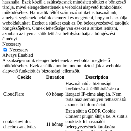
használja. Ezek közül a szükségesnek minősített sütiket a böngésző
tárolja, mivel elengedhetetlenek a weboldal alapvető funkcióinak
működéséhez. Harmadik féltől származó sütiket is használunk,
amelyek segítenek nekünk elemezni és megérteni, hogyan használja
weboldalunkat. Ezeket a sütiket csak az Ön beleegyezésével tároljuk
böngészőjében. Önnek lehetősége van ezeket a sütiket letiltani,
azonban az ilyen a sütik letiltása befolyásolhatja a böngészési
élményt.
Necessary
Necessary
Always Enabled
A szükséges sütik elengedhetetlenek a weboldal megfelelő
működéséhez. Ezek a sütik anonim módon biztosítják a weboldal
alapvető funkcióit és biztonsági jellemzőit.
Cookie
Duration
Description
Használható a biztonsági
korlátozások felülbírálására a
CloudFlare
60 hónap
látogató IP-címe alapján. Nem
tartalmaz semmilyen felhasználói
azonosító információt.
Ezt a sütit a GDPR Cookie
Consent plugin állítja be. A sütit a
cookielawinfo-
cookie-k felhasználói
11 hónap
checbox-analytics
beleegyezésének tárolására