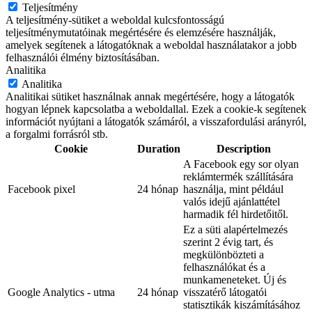
Teljesítmény
A teljesítmény-sütiket a weboldal kulcsfontosságú
teljesítménymutatóinak megértésére és elemzésére használják,
amelyek segítenek a látogatóknak a weboldal használatakor a jobb
felhasználói élmény biztosításában.
Analitika
Analitika
Analitikai sütiket használnak annak megértésére, hogy a látogatók
hogyan lépnek kapcsolatba a weboldallal. Ezek a cookie-k segítenek
információt nyújtani a látogatók számáról, a visszafordulási arányról,
a forgalmi forrásról stb.
Cookie
Duration
Description
A Facebook egy sor olyan
reklámtermék szállítására
Facebook pixel
24 hónap
használja, mint például
valós idejű ajánlattétel
harmadik fél hirdetőitől.
Ez a süti alapértelmezés
szerint 2 évig tart, és
megkülönbözteti a
felhasználókat és a
munkameneteket. Új és
Google Analytics - utma
24 hónap
visszatérő látogatói
statisztikák kiszámításához