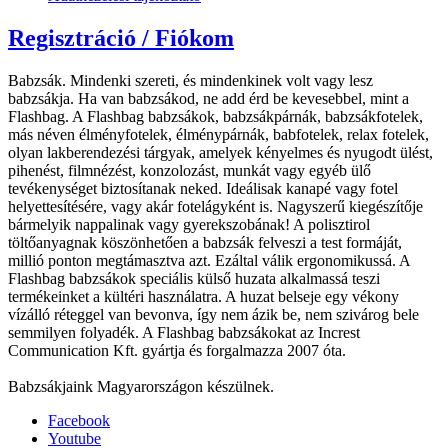
Regisztráció / Fiókom
Babzsák. Mindenki szereti, és mindenkinek volt vagy lesz
babzsákja. Ha van babzsákod, ne add érd be kevesebbel, mint a
Flashbag. A Flashbag babzsákok, babzsákpárnák, babzsákfotelek,
más néven élményfotelek, élménypárnák, babfotelek, relax fotelek,
olyan lakberendezési tárgyak, amelyek kényelmes és nyugodt ülést,
pihenést, filmnézést, konzolozást, munkát vagy egyéb ülő
tevékenységet biztosítanak neked. Ideálisak kanapé vagy fotel
helyettesítésére, vagy akár fotelágyként is. Nagyszerű kiegészítője
bármelyik nappalinak vagy gyerekszobának! A polisztirol
töltőanyagnak köszönhetően a babzsák felveszi a test formáját,
millió ponton megtámasztva azt. Ezáltal válik ergonomikussá. A
Flashbag babzsákok speciális külső huzata alkalmassá teszi
termékeinket a kültéri használatra. A huzat belseje egy vékony
vízálló réteggel van bevonva, így nem ázik be, nem szivárog bele
semmilyen folyadék. A Flashbag babzsákokat az Increst
Communication Kft. gyártja és forgalmazza 2007 óta.
Babzsákjaink Magyarországon készülnek.
Facebook
Youtube