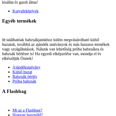
kisállat és gazdi álma!
Kutyafekhelyek
Egyéb termékek
Itt találhatóak babzsákjainkhoz külön megvásárolható külső
huzatok, továbbá az ajándék utalványok és más hasznos termékek
vagy szolgáltatások. Nálunk van lehetőség próba babzsákra és
babzsák bérlésre is! Ha egyedi elképzelése van, mondja el és
elkészítjük Önnek!
Ajándékutalvány
Külső huzat
Babzsák bérlés
Próba babzsák
A Flashbag
Mi az a Flashbag?
Hogyan használd?