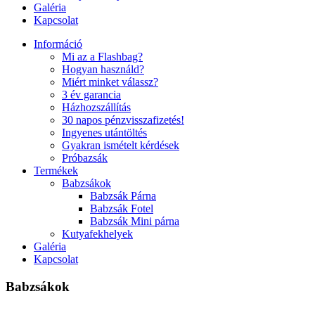
Galéria
Kapcsolat
Információ
Mi az a Flashbag?
Hogyan használd?
Miért minket válassz?
3 év garancia
Házhozszállítás
30 napos pénzvisszafizetés!
Ingyenes utántöltés
Gyakran ismételt kérdések
Próbazsák
Termékek
Babzsákok
Babzsák Párna
Babzsák Fotel
Babzsák Mini párna
Kutyafekhelyek
Galéria
Kapcsolat
Babzsákok