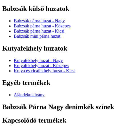
Babzsák külső huzatok
Babzsák párna huzat - Nagy
Babzsák párna huzat - Közepes
Babzsák párna huzat - Kicsi
Babzsák mini párna huzat
Kutyafekhely huzatok
Kutyafekhely huzat - Nagy
Kutyafekhely huzat - Közepes
Kutya és cicafekhely huzat - Kicsi
Egyéb termékek
Ajándékutalvány
Babzsák Párna Nagy denimkék színek
Kapcsolódó termékek