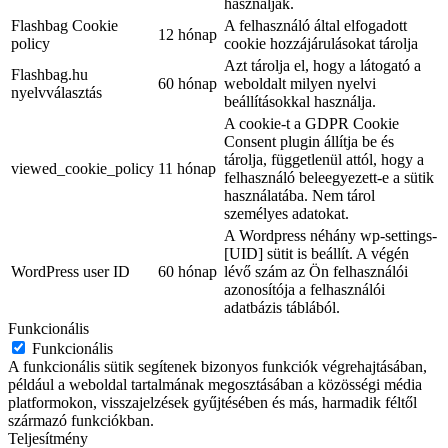
használják.
Flashbag Cookie
A felhasználó által elfogadott
12 hónap
policy
cookie hozzájárulásokat tárolja
Azt tárolja el, hogy a látogató a
Flashbag.hu
60 hónap
weboldalt milyen nyelvi
nyelvválasztás
beállításokkal használja.
A cookie-t a GDPR Cookie
Consent plugin állítja be és
tárolja, függetlenül attól, hogy a
viewed_cookie_policy
11 hónap
felhasználó beleegyezett-e a sütik
használatába. Nem tárol
személyes adatokat.
A Wordpress néhány wp-settings-
[UID] sütit is beállít. A végén
WordPress user ID
60 hónap
lévő szám az Ön felhasználói
azonosítója a felhasználói
adatbázis táblából.
Funkcionális
Funkcionális
A funkcionális sütik segítenek bizonyos funkciók végrehajtásában,
például a weboldal tartalmának megosztásában a közösségi média
platformokon, visszajelzések gyűjtésében és más, harmadik féltől
származó funkciókban.
Teljesítmény