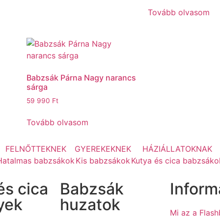
Tovább olvasom
Babzsák Párna Nagy narancs
sárga
59 990
Ft
Tovább olvasom
FELNŐTTEKNEK
GYEREKEKNEK
HÁZIÁLLATOKNAK
Hatalmas babzsákok
Kis babzsákok
Kutya és cica babzsáko
és cica
Babzsák
Inform
yek
huzatok
Mi az a Flas