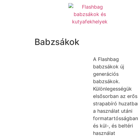
Babzsákok
A Flashbag
babzsákok új
generációs
babzsákok.
Különlegességük
elsősorban az erős
strapabíró huzatba
a használat utáni
formatartósságban
és kül-, és beltéri
használat