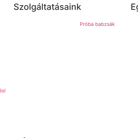
Szolgáltatásaink
E
Próba babzsák
és!