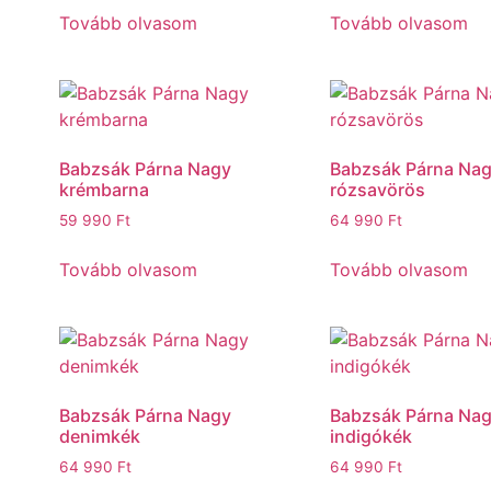
Tovább olvasom
Tovább olvasom
Babzsák Párna Nagy
Babzsák Párna Na
krémbarna
rózsavörös
59 990
Ft
64 990
Ft
Tovább olvasom
Tovább olvasom
Babzsák Párna Nagy
Babzsák Párna Na
denimkék
indigókék
64 990
Ft
64 990
Ft