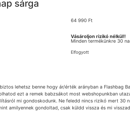
ap sárga
64 990
Ft
Vásároljon rizikó nélkül!
!
Minden termékünkre 30 nap
Elfogyott
iztos lehetsz benne hogy ár/érték arányban a Flashbag Ba
lhatod ezt a remek babzsákot most webshopunkban utazás é
llításról mi gondoskodunk. Ne feledd nincs rizikó mert 30 
nt amilyennek gondoltad, csak küldd vissza és mi visszadju