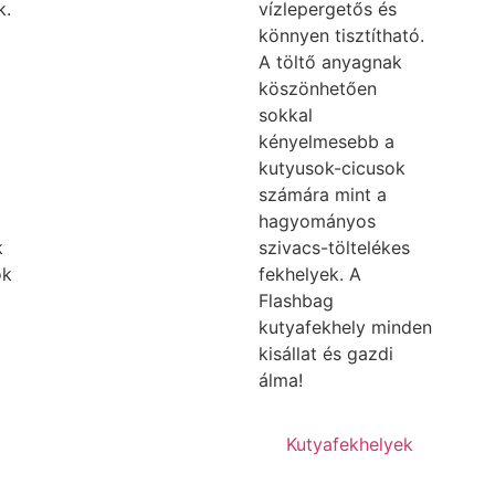
k.
vízlepergetős és
könnyen tisztítható.
A töltő anyagnak
köszönhetően
sokkal
kényelmesebb a
kutyusok-cicusok
számára mint a
hagyományos
k
szivacs-töltelékes
ok
fekhelyek. A
Flashbag
kutyafekhely minden
kisállat és gazdi
álma!
Kutyafekhelyek