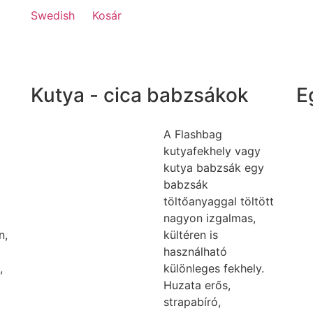
Swedish
Kosár
Kutya - cica babzsákok
E
A Flashbag
kutyafekhely vagy
kutya babzsák egy
babzsák
töltőanyaggal töltött
nagyon izgalmas,
n,
kültéren is
használható
,
különleges fekhely.
Huzata erős,
strapabíró,