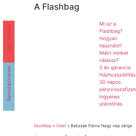
A Flashbag
Mi az a
Írjon nekünk!
Flashbag?
Hogyan
használd?
Miért minket
válassz?
3 év garancia
Bemutatóterem
Házhozszállítás
30 napos
pénzvisszafizet
Ingyenes
utántöltés
Kezdőlap
»
Üzlet
»
Babzsák Párna Nagy nap sárga