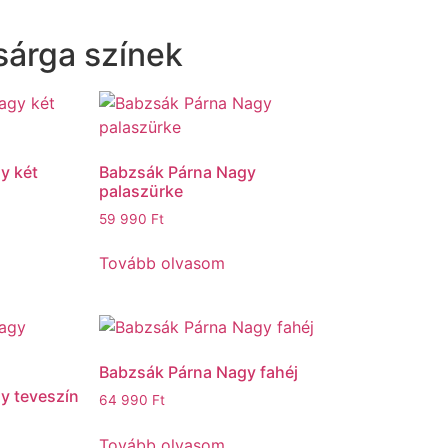
sárga színek
y két
Babzsák Párna Nagy
palaszürke
59 990
Ft
Tovább olvasom
Babzsák Párna Nagy fahéj
y teveszín
64 990
Ft
Tovább olvasom