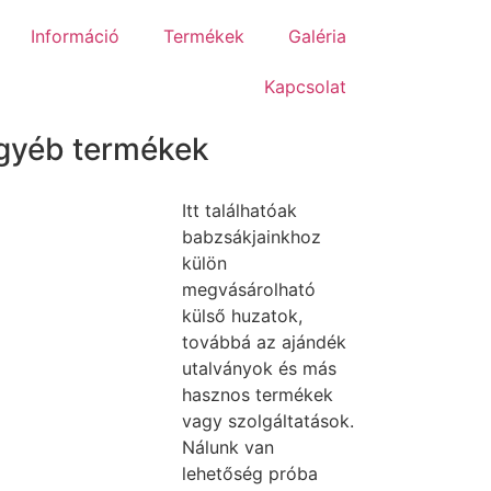
Információ
Termékek
Galéria
Kapcsolat
gyéb termékek
Itt találhatóak
babzsákjainkhoz
külön
megvásárolható
külső huzatok,
továbbá az ajándék
utalványok és más
hasznos termékek
vagy szolgáltatások.
Nálunk van
lehetőség próba