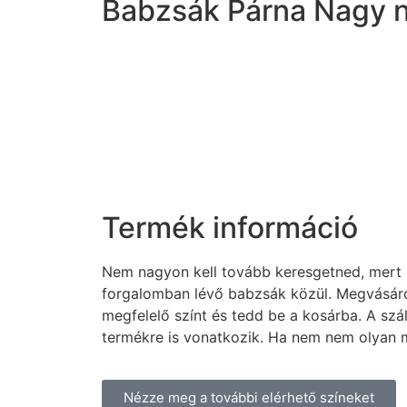
Babzsák Párna Nagy n
Termék információ
Nem nagyon kell tovább keresgetned, mert b
forgalomban lévő babzsák közül. Megvásáro
megfelelő színt és tedd be a kosárba. A szá
termékre is vonatkozik. Ha nem nem olyan mi
Nézze meg a további elérhető színeket