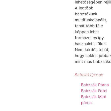
lehetőségében rejli
A legtöbb
babzsákunk
multifunkcionális,
tehát több féle
képpen lehet
formázni és így
használni is őket.
Nem kérdés tehát,
hogy sokkal jobba
mint más babzsák
Babzsák típusok:
Babzsák Párna
Babzsák Fotel
Babzsák Mini
párna