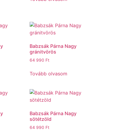
gy
Babzsák Párna Nagy
gránitvörös
64 990
Ft
Tovább olvasom
gy
Babzsák Párna Nagy
sötétzöld
64 990
Ft