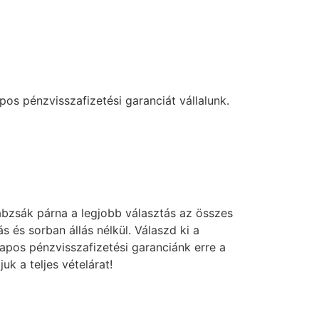
os pénzvisszafizetési garanciát vállalunk.
bzsák párna a legjobb választás az összes
s sorban állás nélkül. Válaszd ki a
napos pénzvisszafizetési garanciánk erre a
k a teljes vételárat!