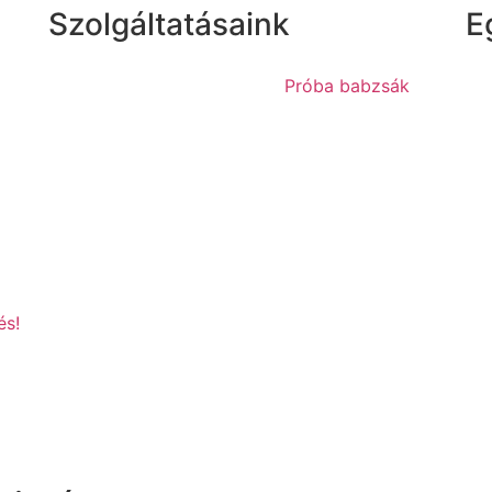
Szolgáltatásaink
E
Próba babzsák
és!