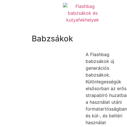
Babzsákok
A Flashbag
babzsákok új
generációs
babzsákok.
Különlegességük
elsősorban az erős
strapabíró huzatba
a használat utáni
formatartósságban
és kül-, és beltéri
használat