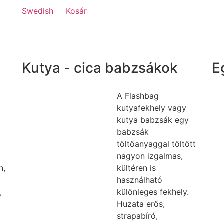
Swedish
Kosár
Kutya - cica babzsákok
E
A Flashbag
kutyafekhely vagy
kutya babzsák egy
babzsák
töltőanyaggal töltött
nagyon izgalmas,
n,
kültéren is
használható
,
különleges fekhely.
Huzata erős,
strapabíró,