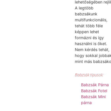
lehetőségében rejli
A legtöbb
babzsákunk
multifunkcionális,
tehát több féle
képpen lehet
formázni és így
használni is őket.
Nem kérdés tehát,
hogy sokkal jobba
mint más babzsák
Babzsák típusok:
Babzsák Párna
Babzsák Fotel
Babzsák Mini
párna