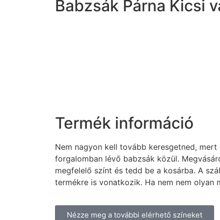
Babzsák Párna Kicsi v
Termék információ
Nem nagyon kell tovább keresgetned, mert b
forgalomban lévő babzsák közül. Megvásáro
megfelelő színt és tedd be a kosárba. A szá
termékre is vonatkozik. Ha nem nem olyan mi
Nézze meg a további elérhető színeket