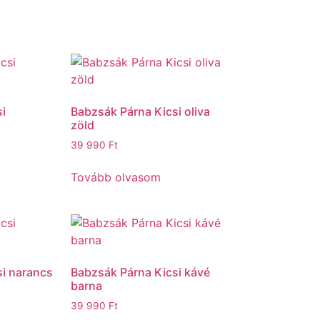
i
Babzsák Párna Kicsi oliva
zöld
39 990
Ft
Tovább olvasom
i narancs
Babzsák Párna Kicsi kávé
barna
39 990
Ft