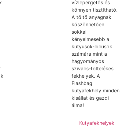
k.
vízlepergetős és
könnyen tisztítható.
A töltő anyagnak
köszönhetően
sokkal
kényelmesebb a
kutyusok-cicusok
számára mint a
hagyományos
k
szivacs-töltelékes
ok
fekhelyek. A
Flashbag
kutyafekhely minden
kisállat és gazdi
álma!
Kutyafekhelyek