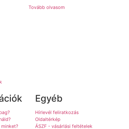
Tovább olvasom
k
ációk
Egyéb
hbag?
Hírlevél feliratkozás
náld?
Oldaltérkép
z minket?
ÁSZF - vásárlási feltételek