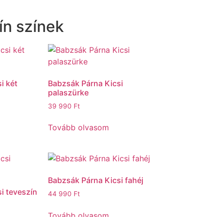
ín színek
i két
Babzsák Párna Kicsi
palaszürke
39 990
Ft
Tovább olvasom
Babzsák Párna Kicsi fahéj
i teveszín
44 990
Ft
Tovább olvasom