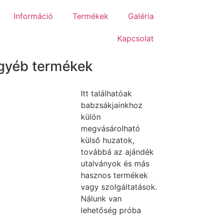
Információ
Termékek
Galéria
Kapcsolat
gyéb termékek
Itt találhatóak
babzsákjainkhoz
külön
megvásárolható
külső huzatok,
továbbá az ajándék
utalványok és más
hasznos termékek
vagy szolgáltatások.
Nálunk van
lehetőség próba