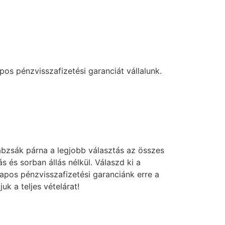
os pénzvisszafizetési garanciát vállalunk.
bzsák párna a legjobb választás az összes
s sorban állás nélkül. Válaszd ki a
napos pénzvisszafizetési garanciánk erre a
k a teljes vételárat!