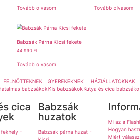
Tovább olvasom
Tovább olvasom
Babzsák Párna Kicsi fekete
44 990
Ft
Tovább olvasom
FELNŐTTEKNEK
GYEREKEKNEK
HÁZIÁLLATOKNAK
Hatalmas babzsákok
Kis babzsákok
Kutya és cica babzsáko
és cica
Babzsák
Inform
yek
huzatok
Mi az a Flas
Hogyan hasz
 fekhely -
Babzsák párna huzat -
Miért válass
Kicsi