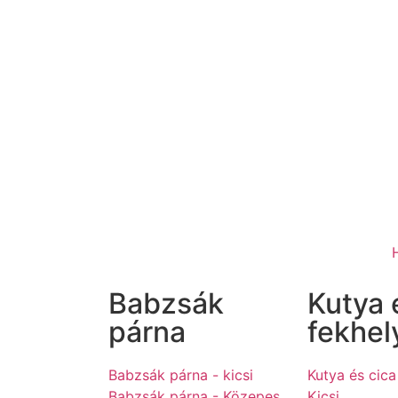
Babzsák
Kutya 
párna
fekhel
Babzsák párna - kicsi
Kutya és cica
Babzsák párna - Közepes
Kicsi