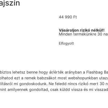
ajszín
44 990
Ft
Vásároljon rizikó nélkül!
!
Minden termékünkre 30 nap
Elfogyott
iztos lehetsz benne hogy ár/érték arányban a Flashbag Ba
lhatod ezt a remek babzsákot most webshopunkban utazás é
llításról mi gondoskodunk. Ne feledd nincs rizikó mert 30 
nt amilyennek gondoltad, csak küldd vissza és mi visszadju