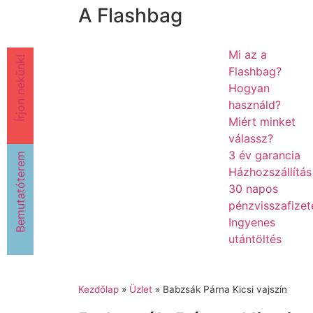
A Flashbag
Mi az a
Írjon nekünk!
Flashbag?
Hogyan
használd?
Miért minket
válassz?
3 év garancia
Bemutatóterem
Házhozszállítás
30 napos
pénzvisszafizet
Ingyenes
utántöltés
Kezdőlap
»
Üzlet
»
Babzsák Párna Kicsi vajszín