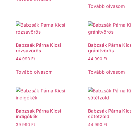
Tovább olvasom
Babzsák Párna Kicsi
Babzsák Párna Kics
rózsavörös
gránitvörös
44 990
Ft
44 990
Ft
Tovább olvasom
Tovább olvasom
Babzsák Párna Kicsi
Babzsák Párna Kics
indigókék
sötétzöld
39 990
Ft
44 990
Ft