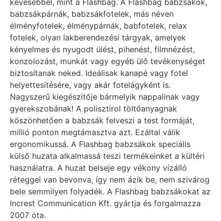
kevesebbel, mint a Flashbag. A Flashbag babzsákok,
babzsákpárnák, babzsákfotelek, más néven
élményfotelek, élménypárnák, babfotelek, relax
fotelek, olyan lakberendezési tárgyak, amelyek
kényelmes és nyugodt ülést, pihenést, filmnézést,
konzolozást, munkát vagy egyéb ülő tevékenységet
biztosítanak neked. Ideálisak kanapé vagy fotel
helyettesítésére, vagy akár fotelágyként is.
Nagyszerű kiegészítője bármelyik nappalinak vagy
gyerekszobának! A polisztirol töltőanyagnak
köszönhetően a babzsák felveszi a test formáját,
millió ponton megtámasztva azt. Ezáltal válik
ergonomikussá. A Flashbag babzsákok speciális
külső huzata alkalmassá teszi termékeinket a kültéri
használatra. A huzat belseje egy vékony vízálló
réteggel van bevonva, így nem ázik be, nem szivárog
bele semmilyen folyadék. A Flashbag babzsákokat az
Increst Communication Kft. gyártja és forgalmazza
2007 óta.