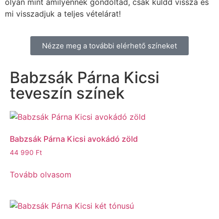
olyan mint amilyennek gondoltad, csak küldd vissza és
mi visszadjuk a teljes vételárat!
Nézze meg a további elérhető színeket
Babzsák Párna Kicsi
teveszín színek
Babzsák Párna Kicsi avokádó zöld
44 990
Ft
Tovább olvasom