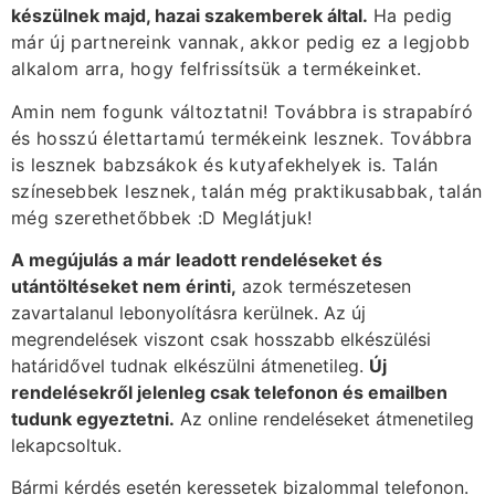
készülnek majd, hazai szakemberek által.
Ha pedig
már új partnereink vannak, akkor pedig ez a legjobb
alkalom arra, hogy felfrissítsük a termékeinket.
Amin nem fogunk változtatni! Továbbra is strapabíró
és hosszú élettartamú termékeink lesznek. Továbbra
is lesznek babzsákok és kutyafekhelyek is. Talán
színesebbek lesznek, talán még praktikusabbak, talán
még szerethetőbbek :D Meglátjuk!
A megújulás a már leadott rendeléseket és
utántöltéseket nem érinti,
azok természetesen
zavartalanul lebonyolításra kerülnek. Az új
megrendelések viszont csak hosszabb elkészülési
határidővel tudnak elkészülni átmenetileg.
Új
rendelésekről jelenleg csak telefonon és emailben
tudunk egyeztetni.
Az online rendeléseket átmenetileg
lekapcsoltuk.
Bármi kérdés esetén keressetek bizalommal telefonon.