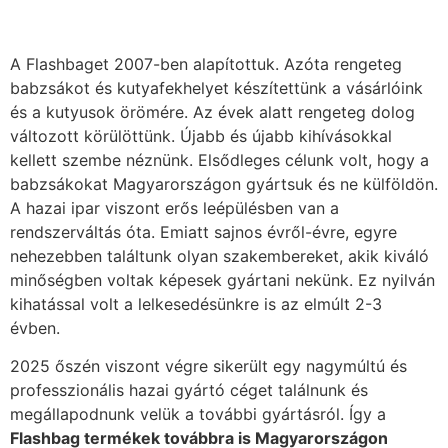
A Flashbaget 2007-ben alapítottuk. Azóta rengeteg
babzsákot és kutyafekhelyet készítettünk a vásárlóink
és a kutyusok örömére. Az évek alatt rengeteg dolog
változott körülöttünk. Újabb és újabb kihívásokkal
kellett szembe néznünk. Elsődleges célunk volt, hogy a
babzsákokat Magyarországon gyártsuk és ne külföldön.
A hazai ipar viszont erős leépülésben van a
rendszerváltás óta. Emiatt sajnos évről-évre, egyre
nehezebben találtunk olyan szakembereket, akik kiváló
minőségben voltak képesek gyártani nekünk. Ez nyilván
kihatással volt a lelkesedésünkre is az elmúlt 2-3
évben.
2025 őszén viszont végre sikerült egy nagymúltú és
professzionális hazai gyártó céget találnunk és
megállapodnunk velük a további gyártásról. Így a
Flashbag termékek továbbra is Magyarországon