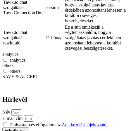
Tawk.to chat
hogy a szolgáltatás javítása
szolgáltatás -
session
érdekében azonosítani lehessen a
TawkConnectionTime
korábbi csevegési
beszélgetéseket.
Ez a süti emlékszik a
Tawk.to chat
végfelhasználóra, hogy a
szolgáltatás -
11 hónap
szolgáltatás javítása érdekében
tawkuuid
azonosítani lehessen a korábbi
csevegési beszélgetéseket.
analytics
analytics
others
others
SAVE & ACCEPT
Hírlevél
Név
E-mail cím
Elolvastam és elfogadom az
Adatkezelési tájékoztatót
Feliratkozom