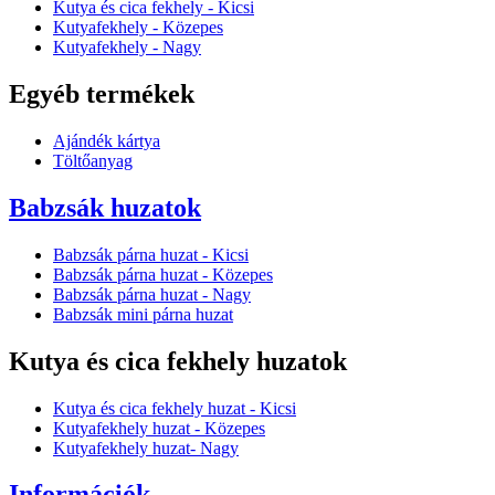
Kutya és cica fekhely - Kicsi
Kutyafekhely - Közepes
Kutyafekhely - Nagy
Egyéb termékek
Ajándék kártya
Töltőanyag
Babzsák huzatok
Babzsák párna huzat - Kicsi
Babzsák párna huzat - Közepes
Babzsák párna huzat - Nagy
Babzsák mini párna huzat
Kutya és cica fekhely huzatok
Kutya és cica fekhely huzat - Kicsi
Kutyafekhely huzat - Közepes
Kutyafekhely huzat- Nagy
Információk