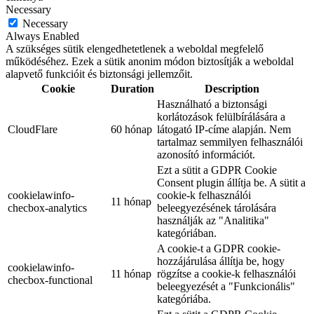
Necessary
Necessary
Always Enabled
A szükséges sütik elengedhetetlenek a weboldal megfelelő
működéséhez. Ezek a sütik anonim módon biztosítják a weboldal
alapvető funkcióit és biztonsági jellemzőit.
Cookie
Duration
Description
Használható a biztonsági
korlátozások felülbírálására a
CloudFlare
60 hónap
látogató IP-címe alapján. Nem
tartalmaz semmilyen felhasználói
azonosító információt.
Ezt a sütit a GDPR Cookie
Consent plugin állítja be. A sütit a
cookielawinfo-
cookie-k felhasználói
11 hónap
checbox-analytics
beleegyezésének tárolására
használják az "Analitika"
kategóriában.
A cookie-t a GDPR cookie-
hozzájárulása állítja be, hogy
cookielawinfo-
11 hónap
rögzítse a cookie-k felhasználói
checbox-functional
beleegyezését a "Funkcionális"
kategóriába.