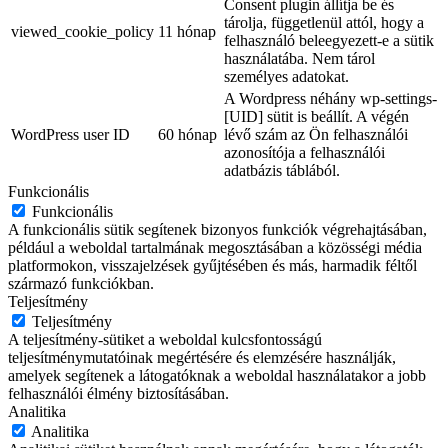
Consent plugin állítja be és
tárolja, függetlenül attól, hogy a
viewed_cookie_policy
11 hónap
felhasználó beleegyezett-e a sütik
használatába. Nem tárol
személyes adatokat.
A Wordpress néhány wp-settings-
[UID] sütit is beállít. A végén
WordPress user ID
60 hónap
lévő szám az Ön felhasználói
azonosítója a felhasználói
adatbázis táblából.
Funkcionális
Funkcionális
A funkcionális sütik segítenek bizonyos funkciók végrehajtásában,
például a weboldal tartalmának megosztásában a közösségi média
platformokon, visszajelzések gyűjtésében és más, harmadik féltől
származó funkciókban.
Teljesítmény
Teljesítmény
A teljesítmény-sütiket a weboldal kulcsfontosságú
teljesítménymutatóinak megértésére és elemzésére használják,
amelyek segítenek a látogatóknak a weboldal használatakor a jobb
felhasználói élmény biztosításában.
Analitika
Analitika