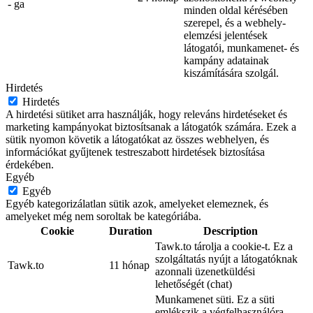
- ga
minden oldal kérésében
szerepel, és a webhely-
elemzési jelentések
látogatói, munkamenet- és
kampány adatainak
kiszámítására szolgál.
Hirdetés
Hirdetés
A hirdetési sütiket arra használják, hogy releváns hirdetéseket és
marketing kampányokat biztosítsanak a látogatók számára. Ezek a
sütik nyomon követik a látogatókat az összes webhelyen, és
információkat gyűjtenek testreszabott hirdetések biztosítása
érdekében.
Egyéb
Egyéb
Egyéb kategorizálatlan sütik azok, amelyeket elemeznek, és
amelyeket még nem soroltak be kategóriába.
Cookie
Duration
Description
Tawk.to tárolja a cookie-t. Ez a
szolgáltatás nyújt a látogatóknak
Tawk.to
11 hónap
azonnali üzenetküldési
lehetőségét (chat)
Munkamenet süti. Ez a süti
emlékszik a végfelhasználóra,