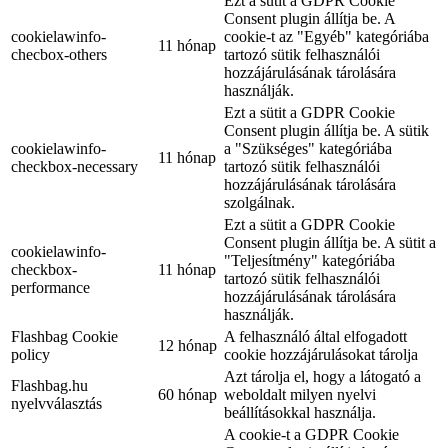
Ezt a sütit a GDPR Cookie
Consent plugin állítja be. A
cookielawinfo-
cookie-t az "Egyéb" kategóriába
11 hónap
checbox-others
tartozó sütik felhasználói
hozzájárulásának tárolására
használják.
Ezt a sütit a GDPR Cookie
Consent plugin állítja be. A sütik
cookielawinfo-
a "Szükséges" kategóriába
11 hónap
checkbox-necessary
tartozó sütik felhasználói
hozzájárulásának tárolására
szolgálnak.
Ezt a sütit a GDPR Cookie
Consent plugin állítja be. A sütit a
cookielawinfo-
"Teljesítmény" kategóriába
checkbox-
11 hónap
tartozó sütik felhasználói
performance
hozzájárulásának tárolására
használják.
Flashbag Cookie
A felhasználó által elfogadott
12 hónap
policy
cookie hozzájárulásokat tárolja
Azt tárolja el, hogy a látogató a
Flashbag.hu
60 hónap
weboldalt milyen nyelvi
nyelvválasztás
beállításokkal használja.
A cookie-t a GDPR Cookie