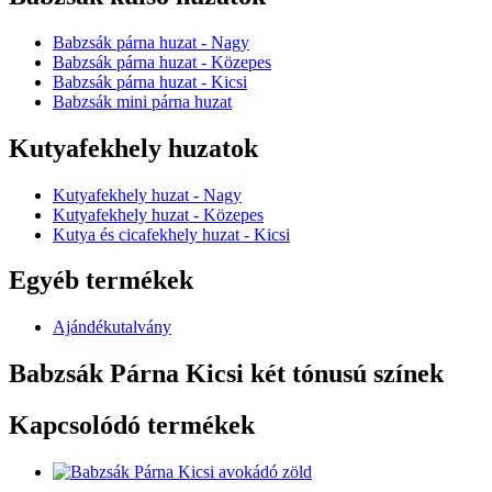
Babzsák párna huzat - Nagy
Babzsák párna huzat - Közepes
Babzsák párna huzat - Kicsi
Babzsák mini párna huzat
Kutyafekhely huzatok
Kutyafekhely huzat - Nagy
Kutyafekhely huzat - Közepes
Kutya és cicafekhely huzat - Kicsi
Egyéb termékek
Ajándékutalvány
Babzsák Párna Kicsi két tónusú színek
Kapcsolódó termékek