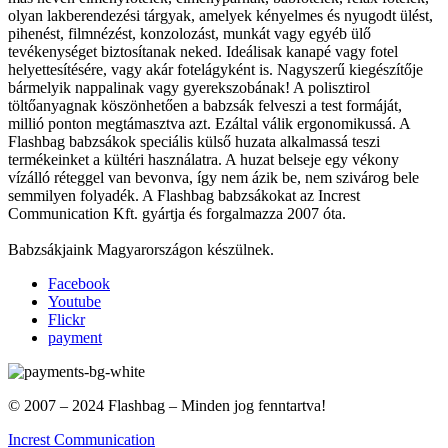
olyan lakberendezési tárgyak, amelyek kényelmes és nyugodt ülést,
pihenést, filmnézést, konzolozást, munkát vagy egyéb ülő
tevékenységet biztosítanak neked. Ideálisak kanapé vagy fotel
helyettesítésére, vagy akár fotelágyként is. Nagyszerű kiegészítője
bármelyik nappalinak vagy gyerekszobának! A polisztirol
töltőanyagnak köszönhetően a babzsák felveszi a test formáját,
millió ponton megtámasztva azt. Ezáltal válik ergonomikussá. A
Flashbag babzsákok speciális külső huzata alkalmassá teszi
termékeinket a kültéri használatra. A huzat belseje egy vékony
vízálló réteggel van bevonva, így nem ázik be, nem szivárog bele
semmilyen folyadék. A Flashbag babzsákokat az Increst
Communication Kft. gyártja és forgalmazza 2007 óta.
Babzsákjaink Magyarországon készülnek.
Facebook
Youtube
Flickr
payment
© 2007 – 2024 Flashbag – Minden jog fenntartva!
Increst Communication