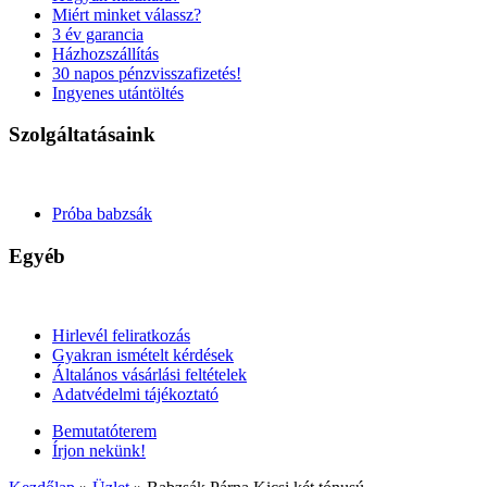
Miért minket válassz?
3 év garancia
Házhozszállítás
30 napos pénzvisszafizetés!
Ingyenes utántöltés
Szolgáltatásaink
Próba babzsák
Egyéb
Hirlevél feliratkozás
Gyakran ismételt kérdések
Általános vásárlási feltételek
Adatvédelmi tájékoztató
Bemutatóterem
Írjon nekünk!