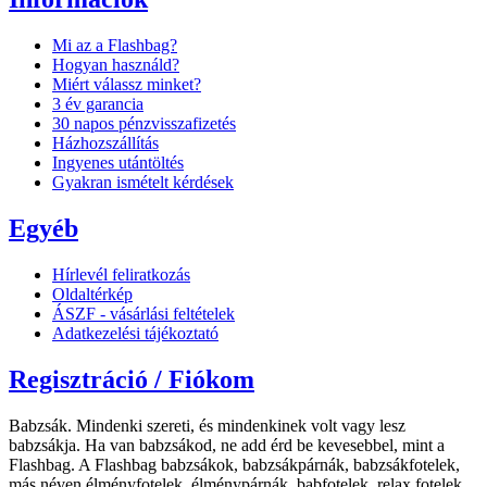
Mi az a Flashbag?
Hogyan használd?
Miért válassz minket?
3 év garancia
30 napos pénzvisszafizetés
Házhozszállítás
Ingyenes utántöltés
Gyakran ismételt kérdések
Egyéb
Hírlevél feliratkozás
Oldaltérkép
ÁSZF - vásárlási feltételek
Adatkezelési tájékoztató
Regisztráció / Fiókom
Babzsák. Mindenki szereti, és mindenkinek volt vagy lesz
babzsákja. Ha van babzsákod, ne add érd be kevesebbel, mint a
Flashbag. A Flashbag babzsákok, babzsákpárnák, babzsákfotelek,
más néven élményfotelek, élménypárnák, babfotelek, relax fotelek,