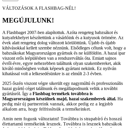
VÁLTOZÁSOK A FLASHBAG-NÉL!
MEGÚJULUNK!
A Flashbaget 2007-ben alapítottuk. Azóta rengeteg babzsákot és
kutyafekhelyet készítettünk a vásárlóink és a kutyusok örömére. Az
évek alatt rengeteg dolog változott körülöttünk. Újabb és újabb
kihívásokkal kellett szembe néznünk. Elsődleges célunk volt, hogy a
babzsákokat Magyarországon gyártsuk és ne külföldön. A hazai ipar
viszont erős leépülésben van a rendszerváltás óta. Emiatt sajnos
évről-évre, egyre nehezebben találtunk olyan szakembereket, akik
kiváló minőségben voltak képesek gyártani nekünk. Ez nyilván
kihatással volt a lelkesedésünkre is az elmúlt 2-3 évben.
2025 őszén viszont végre sikerült egy nagymúltú és professzionális
hazai gyártó céget találnunk és megállapodnunk velük a további
gyártásról. Így a
Flashbag termékek továbbra is
Magyarországon készülnek majd, hazai szakemberek által.
Ha
pedig már új partnereink vannak, akkor pedig ez a legjobb
alkalom arra, hogy felfrissítsük a termékeinket.
Amin nem fogunk változtatni! Továbbra is strapabíró és hosszú
élettartamú termékeink lesznek. Továbbra is lesznek babzsákok