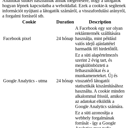
Analitikai sütiket használnak annak megértésére, hogy a látogatók
hogyan lépnek kapcsolatba a weboldallal. Ezek a cookie-k segítenek
információt nyújtani a látogatók számáról, a visszafordulási arányról,
a forgalmi forrásról stb.
Cookie
Duration
Description
A Facebook egy sor olyan
reklámtermék szállítására
Facebook pixel
24 hónap
használja, mint például
valós idejű ajánlattétel
harmadik fél hirdetőitől.
Ez a süti alapértelmezés
szerint 2 évig tart, és
megkülönbözteti a
felhasználókat és a
munkameneteket. Új és
Google Analytics - utma
24 hónap
visszatérő látogatói
statisztikák kiszámításához
használta. A cookie minden
alkalommal frissül, amikor
az adatokat elküldik a
Google Analytics számára.
Ez a süti azonosítja a
webhely forgalmának
forrását - így a Google