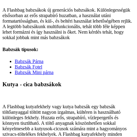
A Flashbag babzsákok új generációs babzsákok. Különlegességük
elsősorban az erős strapabíró huzatban, a használat utáni
formatartósságban, és kül-, és beltéri használat lehetőségében rejlik.
A legtöbb babzsákunk multifunkcionális, tehát több féle képpen
lehet formázni és így használni is őket. Nem kérdés tehát, hogy
sokkal jobbak mint más babzsákok
Babzsák típusok:
Babzsák Párna
Babzsák Fotel
Babzsák Mini párna
Kutya - cica babzsákok
A Flashbag kutyafekhely vagy kutya babzsák egy babzsák
töltőanyaggal töltött nagyon izgalmas, kültéren is használható
különleges fekhely. Huzata erős, strapabíró, vízlepergetős és
könnyen tisztítható. A töltő anyagnak köszönhetően sokkal
kényelmesebb a kutyusok-cicusok számára mint a hagyományos
szivacs-töltelékes fekhelyek. A Flashbag kutyafekhely minden