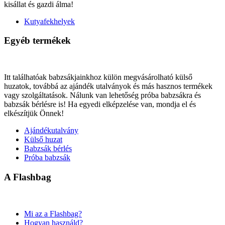
kisállat és gazdi álma!
Kutyafekhelyek
Egyéb termékek
Itt találhatóak babzsákjainkhoz külön megvásárolható külső
huzatok, továbbá az ajándék utalványok és más hasznos termékek
vagy szolgáltatások. Nálunk van lehetőség próba babzsákra és
babzsák bérlésre is! Ha egyedi elképzelése van, mondja el és
elkészítjük Önnek!
Ajándékutalvány
Külső huzat
Babzsák bérlés
Próba babzsák
A Flashbag
Mi az a Flashbag?
Hogyan használd?