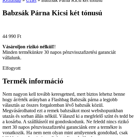
Kezdőlap
»
Üzlet
»
Babzsák Párna Kicsi két tónusú
Babzsák Párna Kicsi két tónusú
44 990
Ft
Vásároljon rizikó nélkül!
!
Minden termékünkre 30 napos pénzvisszafizetési garanciát
vállalunk.
Elfogyott
Termék információ
Nem nagyon kell tovább keresgetned, mert biztos lehetsz benne
hogy ár/érték arányban a Flashbag Babzsák párna a legjobb
választás az összes forgalomban lévő babzsák közül.
Megvásárolhatod ezt a remek babzsákot most webshopunkban
utazás és sorban állás nélkül. Válaszd ki a megfelelő színt és tedd be
a kosárba. A szállításról mi gondoskodunk. Ne feledd nincs rizikó
mert 30 napos pénzvisszafizetési garanciánk erre a termékre is
vonatkozik. Ha nem nem olyan mint amilyennek gondoltad, csak