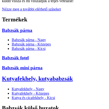
küldd vissza és mi visszadjuk a teljes vételárat!
Nézze meg a további elérhető színeket
Termékek
Babzsák párna
Babzsák párna - Nagy
Babzsák párna - Közepes
Babzsák párna - Kicsi
Babzsák fotel
Babzsák mini párna
Kutyafekhely, kutyababzsák
Kutyafekhely - Nagy
Kutyafekhely - Közepes
Kutya és cicafekhely - Kicsi
Babzsák külső huzatok