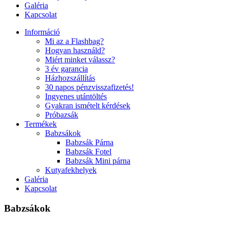
Galéria
Kapcsolat
Információ
Mi az a Flashbag?
Hogyan használd?
Miért minket válassz?
3 év garancia
Házhozszállítás
30 napos pénzvisszafizetés!
Ingyenes utántöltés
Gyakran ismételt kérdések
Próbazsák
Termékek
Babzsákok
Babzsák Párna
Babzsák Fotel
Babzsák Mini párna
Kutyafekhelyek
Galéria
Kapcsolat
Babzsákok