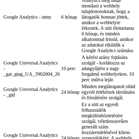
Analytics meg tudja
mondani a webhely
tulajdonosoknak, hogy a
Google Analytics - utmz
6 hónap
látogatók honnan jöttek,
amikor a webhelyre
érkeztek. A süti élettartama
6 hónap, és minden
alkalommal frissül, amikor
az adatokat elküldik a
Google Analytics számára.
A kérési arány fojtására
Google Universal Analytics
szolgál - korlátozza az
-
10 perc
adatgyűjtést a nagy
_gat_gtag_UA_3902004_26
forgalmú webhelyeken. 10
perc múlva lejár.
Minden meglátogatott oldal
Google Universal Analytics
24 hónap
egyedi értékének tárolására
- _gid
és frissítésére szolgál.
Ez a süti az egyedi
felhasználók
megkülönböztetésére
szolgál, véletlenszerűen
generált szám
hozzárendelésével kliens
Google Universal Analytics
24 hónap
azonosítóként. A webhely