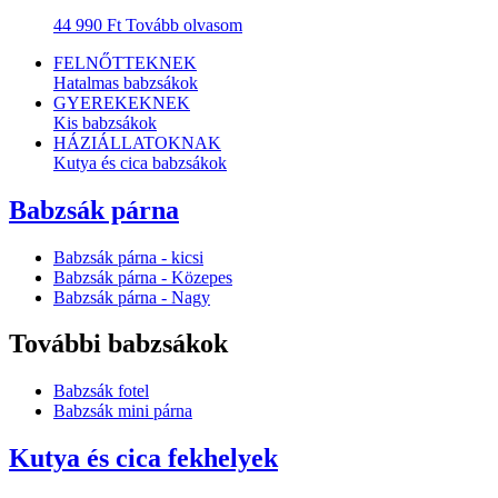
44 990
Ft
Tovább olvasom
FELNŐTTEKNEK
Hatalmas babzsákok
GYEREKEKNEK
Kis babzsákok
HÁZIÁLLATOKNAK
Kutya és cica babzsákok
Babzsák párna
Babzsák párna - kicsi
Babzsák párna - Közepes
Babzsák párna - Nagy
További babzsákok
Babzsák fotel
Babzsák mini párna
Kutya és cica fekhelyek