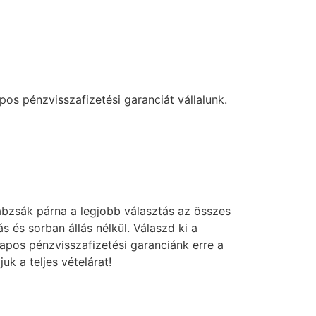
os pénzvisszafizetési garanciát vállalunk.
bzsák párna a legjobb választás az összes
s sorban állás nélkül. Válaszd ki a
napos pénzvisszafizetési garanciánk erre a
k a teljes vételárat!