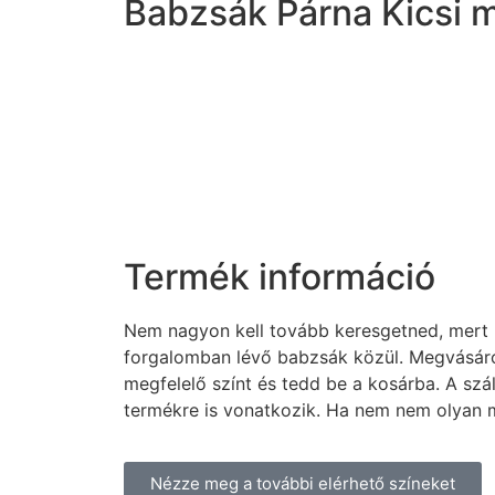
Babzsák Párna Kicsi 
Termék információ
Nem nagyon kell tovább keresgetned, mert b
forgalomban lévő babzsák közül. Megvásáro
megfelelő színt és tedd be a kosárba. A szá
termékre is vonatkozik. Ha nem nem olyan mi
Nézze meg a további elérhető színeket