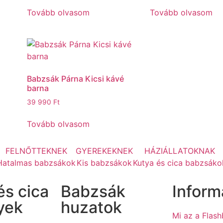
Tovább olvasom
Tovább olvasom
Babzsák Párna Kicsi kávé
barna
39 990
Ft
Tovább olvasom
FELNŐTTEKNEK
GYEREKEKNEK
HÁZIÁLLATOKNAK
Hatalmas babzsákok
Kis babzsákok
Kutya és cica babzsáko
és cica
Babzsák
Inform
yek
huzatok
Mi az a Flas