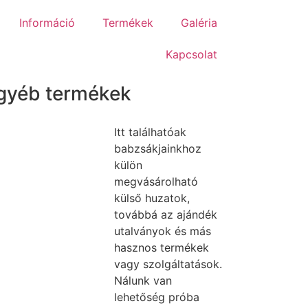
Információ
Termékek
Galéria
Kapcsolat
gyéb termékek
Itt találhatóak
babzsákjainkhoz
külön
megvásárolható
külső huzatok,
továbbá az ajándék
utalványok és más
hasznos termékek
vagy szolgáltatások.
Nálunk van
lehetőség próba