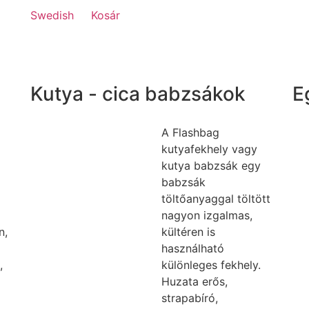
Swedish
Kosár
Kutya - cica babzsákok
E
A Flashbag
kutyafekhely vagy
kutya babzsák egy
babzsák
töltőanyaggal töltött
nagyon izgalmas,
n,
kültéren is
használható
,
különleges fekhely.
Huzata erős,
strapabíró,