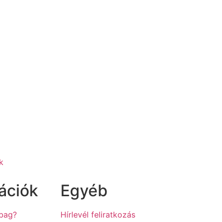
k
ációk
Egyéb
hbag?
Hírlevél feliratkozás