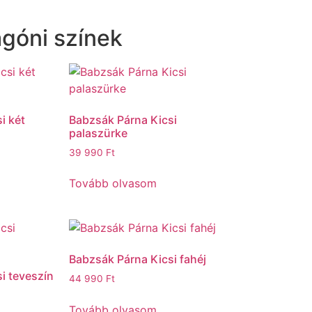
góni színek
i két
Babzsák Párna Kicsi
palaszürke
39 990
Ft
Tovább olvasom
Babzsák Párna Kicsi fahéj
i teveszín
44 990
Ft
Tovább olvasom