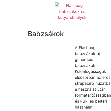
Babzsákok
A Flashbag
babzsákok új
generációs
babzsákok.
Különlegességük
elsősorban az erős
strapabíró huzatba
a használat utáni
formatartósságban
és kül-, és beltéri
használat