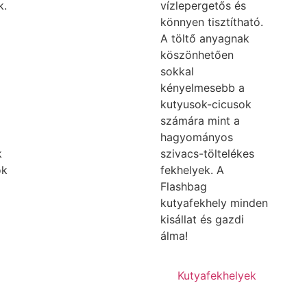
k.
vízlepergetős és
könnyen tisztítható.
A töltő anyagnak
köszönhetően
sokkal
kényelmesebb a
kutyusok-cicusok
számára mint a
hagyományos
k
szivacs-töltelékes
ok
fekhelyek. A
Flashbag
kutyafekhely minden
kisállat és gazdi
álma!
Kutyafekhelyek