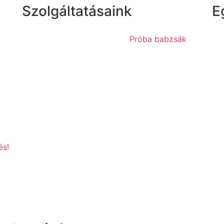
Szolgáltatásaink
E
Próba babzsák
és!