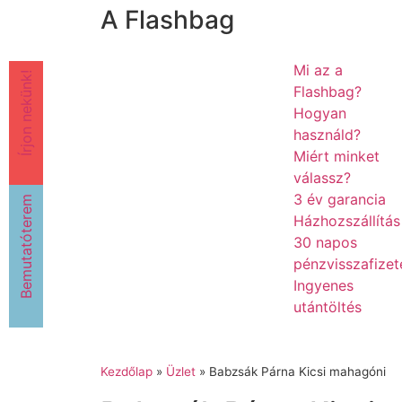
A Flashbag
Mi az a
Írjon nekünk!
Flashbag?
Hogyan
használd?
Miért minket
válassz?
3 év garancia
Bemutatóterem
Házhozszállítás
30 napos
pénzvisszafizet
Ingyenes
utántöltés
Kezdőlap
»
Üzlet
»
Babzsák Párna Kicsi mahagóni