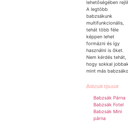
lehetőségében rejli
A legtöbb
babzsákunk
multifunkcionális,
tehát több féle
képpen lehet
formázni és így
használni is őket.
Nem kérdés tehát,
hogy sokkal jobba
mint más babzsák
Babzsák típusok:
Babzsák Párna
Babzsák Fotel
Babzsák Mini
párna