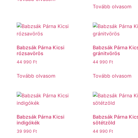
Tovább olvasom
Babzsák Párna Kicsi
Babzsák Párna Kics
rózsavörös
gránitvörös
44 990
Ft
44 990
Ft
Tovább olvasom
Tovább olvasom
Babzsák Párna Kicsi
Babzsák Párna Kics
indigókék
sötétzöld
39 990
Ft
44 990
Ft