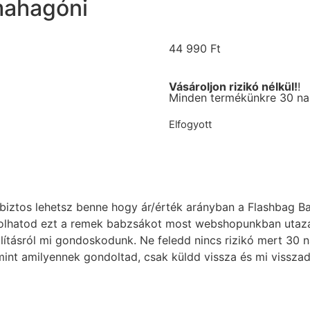
mahagóni
44 990
Ft
Vásároljon rizikó nélkül!
!
Minden termékünkre 30 nap
Elfogyott
iztos lehetsz benne hogy ár/érték arányban a Flashbag Ba
lhatod ezt a remek babzsákot most webshopunkban utazás é
llításról mi gondoskodunk. Ne feledd nincs rizikó mert 30 
nt amilyennek gondoltad, csak küldd vissza és mi visszadju