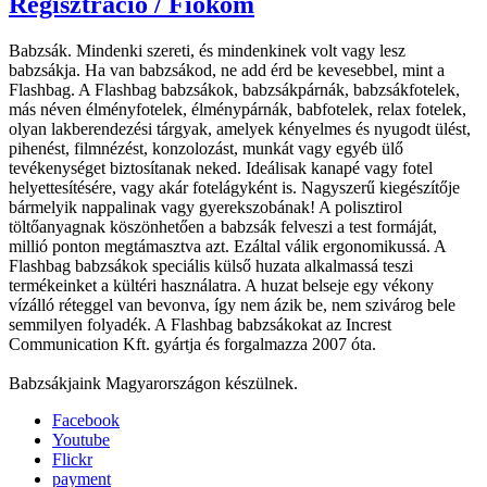
Regisztráció / Fiókom
Babzsák. Mindenki szereti, és mindenkinek volt vagy lesz
babzsákja. Ha van babzsákod, ne add érd be kevesebbel, mint a
Flashbag. A Flashbag babzsákok, babzsákpárnák, babzsákfotelek,
más néven élményfotelek, élménypárnák, babfotelek, relax fotelek,
olyan lakberendezési tárgyak, amelyek kényelmes és nyugodt ülést,
pihenést, filmnézést, konzolozást, munkát vagy egyéb ülő
tevékenységet biztosítanak neked. Ideálisak kanapé vagy fotel
helyettesítésére, vagy akár fotelágyként is. Nagyszerű kiegészítője
bármelyik nappalinak vagy gyerekszobának! A polisztirol
töltőanyagnak köszönhetően a babzsák felveszi a test formáját,
millió ponton megtámasztva azt. Ezáltal válik ergonomikussá. A
Flashbag babzsákok speciális külső huzata alkalmassá teszi
termékeinket a kültéri használatra. A huzat belseje egy vékony
vízálló réteggel van bevonva, így nem ázik be, nem szivárog bele
semmilyen folyadék. A Flashbag babzsákokat az Increst
Communication Kft. gyártja és forgalmazza 2007 óta.
Babzsákjaink Magyarországon készülnek.
Facebook
Youtube
Flickr
payment