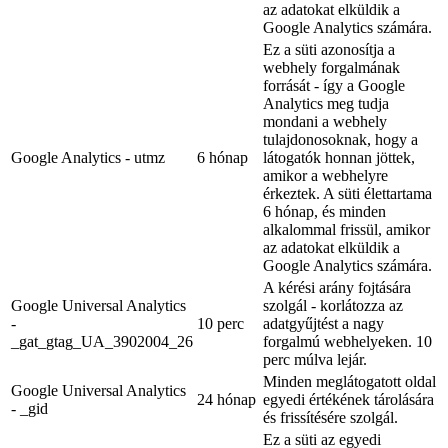
az adatokat elküldik a
Google Analytics számára.
Ez a süti azonosítja a
webhely forgalmának
forrását - így a Google
Analytics meg tudja
mondani a webhely
tulajdonosoknak, hogy a
Google Analytics - utmz
6 hónap
látogatók honnan jöttek,
amikor a webhelyre
érkeztek. A süti élettartama
6 hónap, és minden
alkalommal frissül, amikor
az adatokat elküldik a
Google Analytics számára.
A kérési arány fojtására
Google Universal Analytics
szolgál - korlátozza az
-
10 perc
adatgyűjtést a nagy
_gat_gtag_UA_3902004_26
forgalmú webhelyeken. 10
perc múlva lejár.
Minden meglátogatott oldal
Google Universal Analytics
24 hónap
egyedi értékének tárolására
- _gid
és frissítésére szolgál.
Ez a süti az egyedi