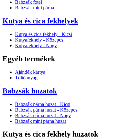
Babzsák fotel
Babzsák mini párna
Kutya és cica fekhelyek
Kutya és cica fekhely - Kicsi
Kutyafekhely - Közepes
Kutyafekhely - Nagy
Egyéb termékek
Ajándék kártya
Töltőanyag
Babzsák huzatok
Babzsák párna huzat - Kicsi
Babzsák párna huzat - Közepes
Babzsák párna huzat - Nagy
Babzsák mini párna huzat
Kutya és cica fekhely huzatok