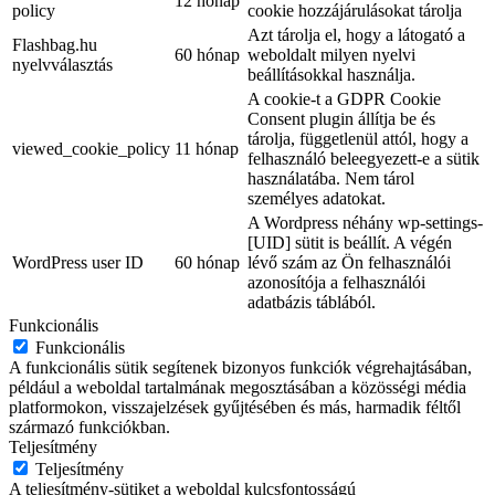
12 hónap
policy
cookie hozzájárulásokat tárolja
Azt tárolja el, hogy a látogató a
Flashbag.hu
60 hónap
weboldalt milyen nyelvi
nyelvválasztás
beállításokkal használja.
A cookie-t a GDPR Cookie
Consent plugin állítja be és
tárolja, függetlenül attól, hogy a
viewed_cookie_policy
11 hónap
felhasználó beleegyezett-e a sütik
használatába. Nem tárol
személyes adatokat.
A Wordpress néhány wp-settings-
[UID] sütit is beállít. A végén
WordPress user ID
60 hónap
lévő szám az Ön felhasználói
azonosítója a felhasználói
adatbázis táblából.
Funkcionális
Funkcionális
A funkcionális sütik segítenek bizonyos funkciók végrehajtásában,
például a weboldal tartalmának megosztásában a közösségi média
platformokon, visszajelzések gyűjtésében és más, harmadik féltől
származó funkciókban.
Teljesítmény
Teljesítmény
A teljesítmény-sütiket a weboldal kulcsfontosságú