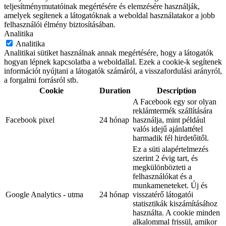
teljesítménymutatóinak megértésére és elemzésére használják,
amelyek segítenek a látogatóknak a weboldal használatakor a jobb
felhasználói élmény biztosításában.
Analitika
Analitika
Analitikai sütiket használnak annak megértésére, hogy a látogatók
hogyan lépnek kapcsolatba a weboldallal. Ezek a cookie-k segítenek
információt nyújtani a látogatók számáról, a visszafordulási arányról,
a forgalmi forrásról stb.
Cookie
Duration
Description
A Facebook egy sor olyan
reklámtermék szállítására
Facebook pixel
24 hónap
használja, mint például
valós idejű ajánlattétel
harmadik fél hirdetőitől.
Ez a süti alapértelmezés
szerint 2 évig tart, és
megkülönbözteti a
felhasználókat és a
munkameneteket. Új és
Google Analytics - utma
24 hónap
visszatérő látogatói
statisztikák kiszámításához
használta. A cookie minden
alkalommal frissül, amikor