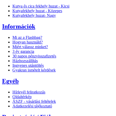
Kutya és cica fekhely huzat - Kicsi
Kutyafekhely huzat - Közepes
Kutyafekhely huzat- Nagy
Információk
Mi az a Flashbag?
Hogyan használd?
Miért válassz minket?
3 év garancia
30 napos pénzvisszafizetés
Házhozszállítás
Ingyenes utántöltés
Gyakran ismételt kérdések
Egyéb
Hírlevél feliratkozás
Oldaltérkép
ÁSZF - vásárlási feltételek
Adatkezelési tájékoztató