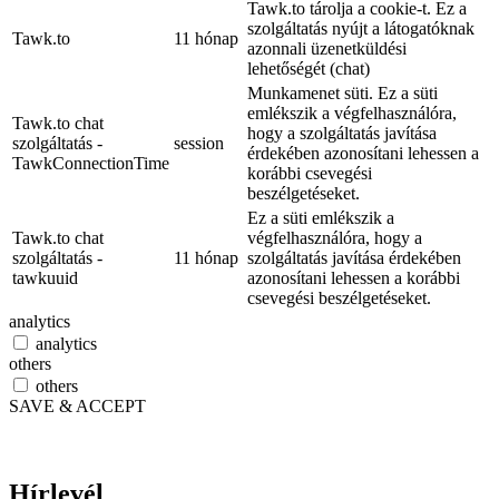
Tawk.to tárolja a cookie-t. Ez a
szolgáltatás nyújt a látogatóknak
Tawk.to
11 hónap
azonnali üzenetküldési
lehetőségét (chat)
Munkamenet süti. Ez a süti
emlékszik a végfelhasználóra,
Tawk.to chat
hogy a szolgáltatás javítása
szolgáltatás -
session
érdekében azonosítani lehessen a
TawkConnectionTime
korábbi csevegési
beszélgetéseket.
Ez a süti emlékszik a
Tawk.to chat
végfelhasználóra, hogy a
szolgáltatás -
11 hónap
szolgáltatás javítása érdekében
tawkuuid
azonosítani lehessen a korábbi
csevegési beszélgetéseket.
analytics
analytics
others
others
SAVE & ACCEPT
Hírlevél