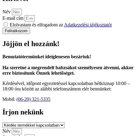
Név
E-mail cím
Elolvastam és elfogadom az
Adatkezelési tájékoztatót
Feliratkozom
Jöjjön el hozzánk!
Bemutatótermünket ideiglenesen bezártuk!
Ha szeretné a megrendelt babzsákot személyesen átvenni, akkor
erre biztosítunk Önnek lehetőséget.
Kérdésével, időpont egyeztetéssel kapcsolatban hétköznap 10:00 –
18:00 óra között az alábbi telefonszámon elér bennünket:
Mobil:
(06-20) 321-5335
Írjon nekünk
Név