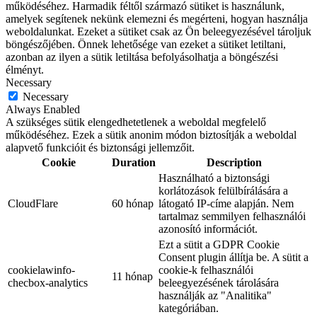
működéséhez. Harmadik féltől származó sütiket is használunk,
amelyek segítenek nekünk elemezni és megérteni, hogyan használja
weboldalunkat. Ezeket a sütiket csak az Ön beleegyezésével tároljuk
böngészőjében. Önnek lehetősége van ezeket a sütiket letiltani,
azonban az ilyen a sütik letiltása befolyásolhatja a böngészési
élményt.
Necessary
Necessary
Always Enabled
A szükséges sütik elengedhetetlenek a weboldal megfelelő
működéséhez. Ezek a sütik anonim módon biztosítják a weboldal
alapvető funkcióit és biztonsági jellemzőit.
Cookie
Duration
Description
Használható a biztonsági
korlátozások felülbírálására a
CloudFlare
60 hónap
látogató IP-címe alapján. Nem
tartalmaz semmilyen felhasználói
azonosító információt.
Ezt a sütit a GDPR Cookie
Consent plugin állítja be. A sütit a
cookielawinfo-
cookie-k felhasználói
11 hónap
checbox-analytics
beleegyezésének tárolására
használják az "Analitika"
kategóriában.