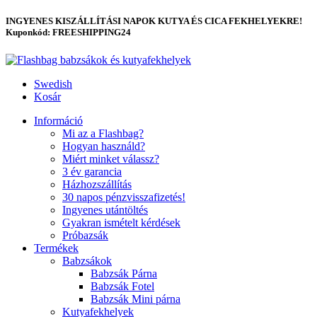
INGYENES KISZÁLLÍTÁSI NAPOK KUTYA ÉS CICA FEKHELYEKRE!
Kuponkód: FREESHIPPING24
Swedish
Kosár
Információ
Mi az a Flashbag?
Hogyan használd?
Miért minket válassz?
3 év garancia
Házhozszállítás
30 napos pénzvisszafizetés!
Ingyenes utántöltés
Gyakran ismételt kérdések
Próbazsák
Termékek
Babzsákok
Babzsák Párna
Babzsák Fotel
Babzsák Mini párna
Kutyafekhelyek