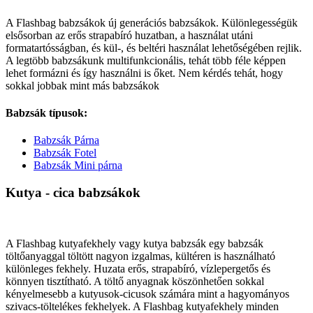
A Flashbag babzsákok új generációs babzsákok. Különlegességük
elsősorban az erős strapabíró huzatban, a használat utáni
formatartósságban, és kül-, és beltéri használat lehetőségében rejlik.
A legtöbb babzsákunk multifunkcionális, tehát több féle képpen
lehet formázni és így használni is őket. Nem kérdés tehát, hogy
sokkal jobbak mint más babzsákok
Babzsák típusok:
Babzsák Párna
Babzsák Fotel
Babzsák Mini párna
Kutya - cica babzsákok
A Flashbag kutyafekhely vagy kutya babzsák egy babzsák
töltőanyaggal töltött nagyon izgalmas, kültéren is használható
különleges fekhely. Huzata erős, strapabíró, vízlepergetős és
könnyen tisztítható. A töltő anyagnak köszönhetően sokkal
kényelmesebb a kutyusok-cicusok számára mint a hagyományos
szivacs-töltelékes fekhelyek. A Flashbag kutyafekhely minden