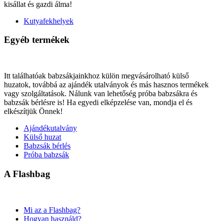
kisállat és gazdi álma!
Kutyafekhelyek
Egyéb termékek
Itt találhatóak babzsákjainkhoz külön megvásárolható külső
huzatok, továbbá az ajándék utalványok és más hasznos termékek
vagy szolgáltatások. Nálunk van lehetőség próba babzsákra és
babzsák bérlésre is! Ha egyedi elképzelése van, mondja el és
elkészítjük Önnek!
Ajándékutalvány
Külső huzat
Babzsák bérlés
Próba babzsák
A Flashbag
Mi az a Flashbag?
Hogyan használd?