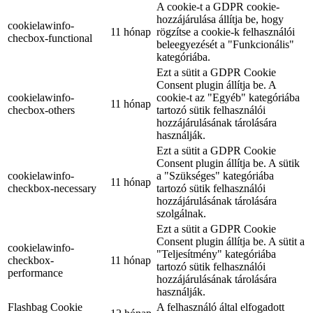
A cookie-t a GDPR cookie-
hozzájárulása állítja be, hogy
cookielawinfo-
11 hónap
rögzítse a cookie-k felhasználói
checbox-functional
beleegyezését a "Funkcionális"
kategóriába.
Ezt a sütit a GDPR Cookie
Consent plugin állítja be. A
cookielawinfo-
cookie-t az "Egyéb" kategóriába
11 hónap
checbox-others
tartozó sütik felhasználói
hozzájárulásának tárolására
használják.
Ezt a sütit a GDPR Cookie
Consent plugin állítja be. A sütik
cookielawinfo-
a "Szükséges" kategóriába
11 hónap
checkbox-necessary
tartozó sütik felhasználói
hozzájárulásának tárolására
szolgálnak.
Ezt a sütit a GDPR Cookie
Consent plugin állítja be. A sütit a
cookielawinfo-
"Teljesítmény" kategóriába
checkbox-
11 hónap
tartozó sütik felhasználói
performance
hozzájárulásának tárolására
használják.
Flashbag Cookie
A felhasználó által elfogadott