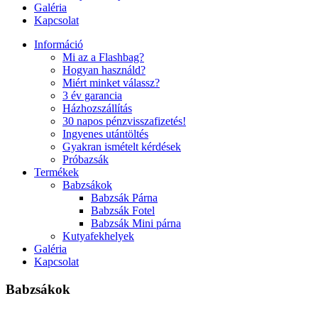
Galéria
Kapcsolat
Információ
Mi az a Flashbag?
Hogyan használd?
Miért minket válassz?
3 év garancia
Házhozszállítás
30 napos pénzvisszafizetés!
Ingyenes utántöltés
Gyakran ismételt kérdések
Próbazsák
Termékek
Babzsákok
Babzsák Párna
Babzsák Fotel
Babzsák Mini párna
Kutyafekhelyek
Galéria
Kapcsolat
Babzsákok