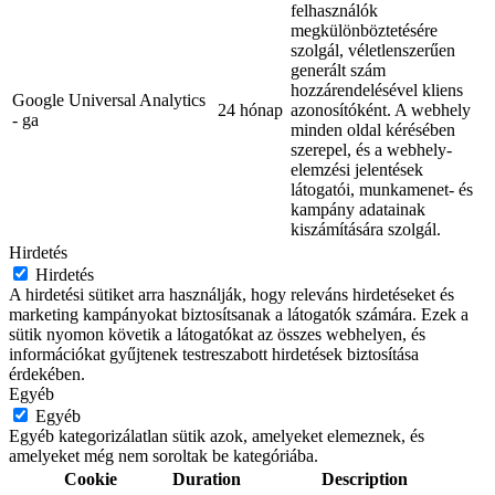
felhasználók
megkülönböztetésére
szolgál, véletlenszerűen
generált szám
hozzárendelésével kliens
Google Universal Analytics
24 hónap
azonosítóként. A webhely
- ga
minden oldal kérésében
szerepel, és a webhely-
elemzési jelentések
látogatói, munkamenet- és
kampány adatainak
kiszámítására szolgál.
Hirdetés
Hirdetés
A hirdetési sütiket arra használják, hogy releváns hirdetéseket és
marketing kampányokat biztosítsanak a látogatók számára. Ezek a
sütik nyomon követik a látogatókat az összes webhelyen, és
információkat gyűjtenek testreszabott hirdetések biztosítása
érdekében.
Egyéb
Egyéb
Egyéb kategorizálatlan sütik azok, amelyeket elemeznek, és
amelyeket még nem soroltak be kategóriába.
Cookie
Duration
Description