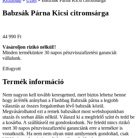
Kezdőlap
»
Üzlet
»
Babzsák Párna Kicsi citromsárga
Babzsák Párna Kicsi citromsárga
44 990
Ft
Vásároljon rizikó nélkül!
!
Minden termékünkre 30 napos pénzvisszafizetési garanciát
vállalunk.
Elfogyott
Termék információ
Nem nagyon kell tovább keresgetned, mert biztos lehetsz benne
hogy ár/érték arányban a Flashbag Babzsák párna a legjobb
választás az összes forgalomban lévő babzsák közül.
Megvásárolhatod ezt a remek babzsákot most webshopunkban
utazás és sorban állás nélkül. Válaszd ki a megfelelő színt és tedd be
a kosárba. A szállításról mi gondoskodunk. Ne feledd nincs rizikó
mert 30 napos pénzvisszafizetési garanciánk erre a termékre is
vonatkozik. Ha nem nem olyan mint amilyennek gondoltad, csak