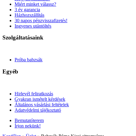
Miért minket válassz?
3 év garancia
Házhozszállítás
30 napos pénzvisszafizetés!
Ingyenes utántöltés
Szolgáltatásaink
Próba babzsák
Egyéb
Hirlevél feliratkozás
Gyakran ismételt kérdések
Általános vásárlási feltételek
Adatvédelmi tájékoztató
Bemutatóterem
Írjon nekünk!