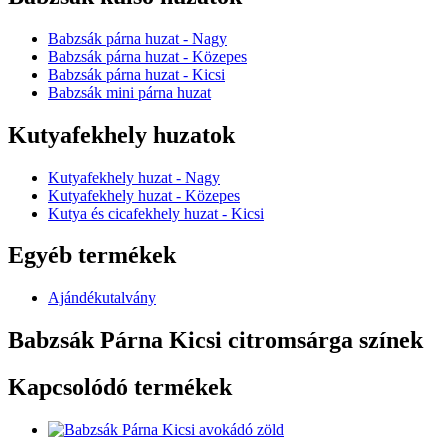
Babzsák párna huzat - Nagy
Babzsák párna huzat - Közepes
Babzsák párna huzat - Kicsi
Babzsák mini párna huzat
Kutyafekhely huzatok
Kutyafekhely huzat - Nagy
Kutyafekhely huzat - Közepes
Kutya és cicafekhely huzat - Kicsi
Egyéb termékek
Ajándékutalvány
Babzsák Párna Kicsi citromsárga színek
Kapcsolódó termékek