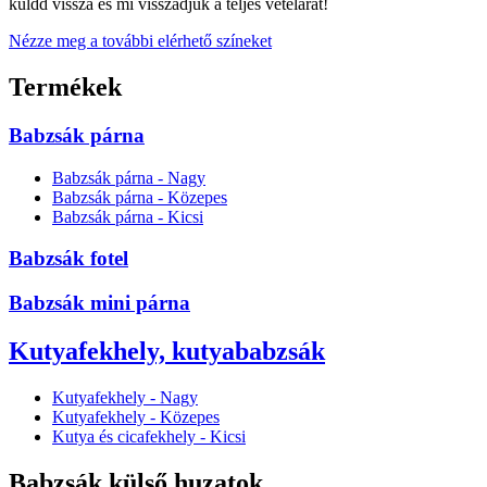
küldd vissza és mi visszadjuk a teljes vételárat!
Nézze meg a további elérhető színeket
Termékek
Babzsák párna
Babzsák párna - Nagy
Babzsák párna - Közepes
Babzsák párna - Kicsi
Babzsák fotel
Babzsák mini párna
Kutyafekhely, kutyababzsák
Kutyafekhely - Nagy
Kutyafekhely - Közepes
Kutya és cicafekhely - Kicsi
Babzsák külső huzatok