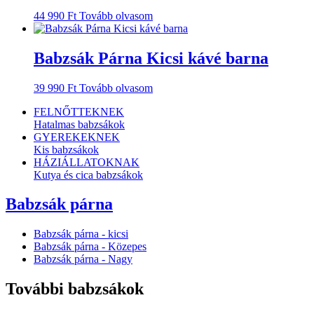
44 990
Ft
Tovább olvasom
Babzsák Párna Kicsi kávé barna
39 990
Ft
Tovább olvasom
FELNŐTTEKNEK
Hatalmas babzsákok
GYEREKEKNEK
Kis babzsákok
HÁZIÁLLATOKNAK
Kutya és cica babzsákok
Babzsák párna
Babzsák párna - kicsi
Babzsák párna - Közepes
Babzsák párna - Nagy
További babzsákok