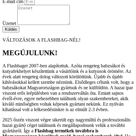
E-mail cím
Üzenet
Küldés
VÁLTOZÁSOK A FLASHBAG-NÉL!
MEGÚJULUNK!
A Flashbaget 2007-ben alapítottuk. Azóta rengeteg babzsákot és
kutyafekhelyet készítettünk a vásárlóink és a kutyusok örömére. Az
évek alatt rengeteg dolog változott körülöttünk. Újabb és újabb
kihívásokkal kellett szembe néznünk. Elsődleges célunk volt, hogy a
babzsákokat Magyarországon gyártsuk és ne külföldön. A hazai ipar
viszont erős leépülésben van a rendszerváltás óta. Emiatt sajnos
évről-évre, egyre nehezebben találtunk olyan szakembereket, akik
kiváló minőségben voltak képesek gyártani nekünk. Ez nyilván
kihatással volt a lelkesedésünkre is az elmúlt 2-3 évben.
2025 őszén viszont végre sikerült egy nagymúltú és professzionális
hazai gyártó céget találnunk és megállapodnunk velük a további
gyártásról. Így a
Flashbag termékek továbbra is