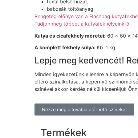
textil belső huzat,
babzsák töltőanyag.
Rengeteg előnye van a Flashbag kutyafekhel
Tudjon meg többet a kutyafekhelyeinkről
Kutya és cicafekhely méretei:
60 x 60 x 1
A komplett fekhely súlya:
Kb. 1 kg
Lepje meg kedvencét! Ren
Minden igyekezetünk ellenére a képernyőn lá
eltérő színalkotása, a képernyő színhőmérsé
színével akkor kérdés nélkül kicseréljük Ön
Nézze meg a további elérhető színeket
Termékek