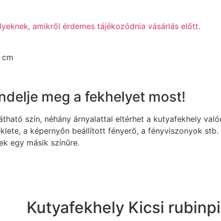
yeknek, amikről érdemes tájékozódnia vásárlás előtt.
4 cm
delje meg a fekhelyet most!
tható szín, néhány árnyalattal eltérhet a kutyafekhely való
klete, a képernyőn beállított fényerő, a fényviszonyok st
nek egy másik színűre.
Kutyafekhely Kicsi rubinp