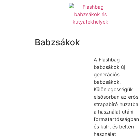
Babzsákok
A Flashbag
babzsákok új
generációs
babzsákok.
Különlegességük
elsősorban az erős
strapabíró huzatba
a használat utáni
formatartósságban
és kül-, és beltéri
használat