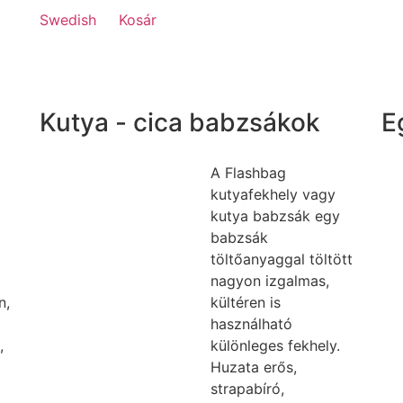
Swedish
Kosár
Kutya - cica babzsákok
E
A Flashbag
kutyafekhely vagy
kutya babzsák egy
babzsák
töltőanyaggal töltött
nagyon izgalmas,
n,
kültéren is
használható
,
különleges fekhely.
Huzata erős,
strapabíró,