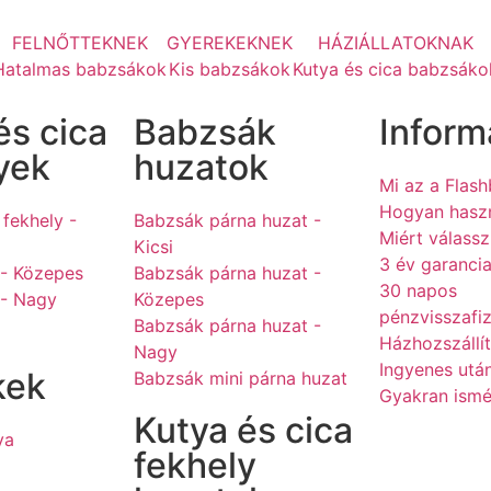
FELNŐTTEKNEK
GYEREKEKNEK
HÁZIÁLLATOKNAK
Hatalmas babzsákok
Kis babzsákok
Kutya és cica babzsáko
és cica
Babzsák
Inform
yek
huzatok
Mi az a Flas
Hogyan hasz
 fekhely -
Babzsák párna huzat -
Miért válass
Kicsi
3 év garanci
 - Közepes
Babzsák párna huzat -
30 napos
 - Nagy
Közepes
pénzvisszafi
Babzsák párna huzat -
Házhozszállí
Nagy
Ingyenes után
kek
Babzsák mini párna huzat
Gyakran ismé
Kutya és cica
ya
fekhely