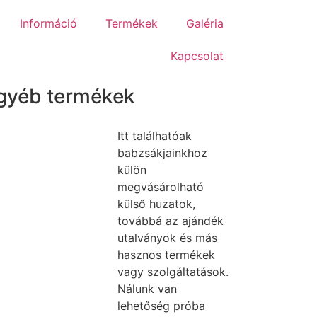
Információ
Termékek
Galéria
Kapcsolat
gyéb termékek
Itt találhatóak
babzsákjainkhoz
külön
megvásárolható
külső huzatok,
továbbá az ajándék
utalványok és más
hasznos termékek
vagy szolgáltatások.
Nálunk van
lehetőség próba