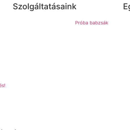
Szolgáltatásaink
E
Próba babzsák
és!