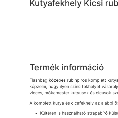
Kutyafekhely Kicsi rub
Termék információ
Flashbag közepes rubinpiros komplett kutya
képzelni, hogy ilyen színű fekhelyet vásáro
vicces, mókamester kutyusok és cicusok sze
A komplett kutya és cicafekhely az alábbi ö
Kültéren is használható strapabíró küls