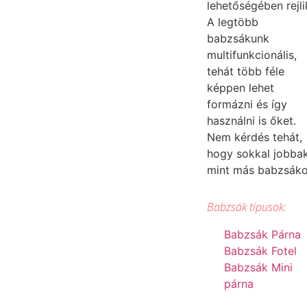
lehetőségében rejli
A legtöbb
babzsákunk
multifunkcionális,
tehát több féle
képpen lehet
formázni és így
használni is őket.
Nem kérdés tehát,
hogy sokkal jobba
mint más babzsák
Babzsák típusok:
Babzsák Párna
Babzsák Fotel
Babzsák Mini
párna