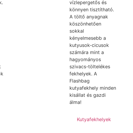
k.
vízlepergetős és
könnyen tisztítható.
A töltő anyagnak
köszönhetően
sokkal
kényelmesebb a
kutyusok-cicusok
számára mint a
hagyományos
k
szivacs-töltelékes
ok
fekhelyek. A
Flashbag
kutyafekhely minden
kisállat és gazdi
álma!
Kutyafekhelyek