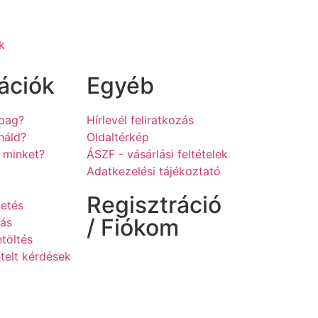
k
ációk
Egyéb
hbag?
Hírlevél feliratkozás
náld?
Oldaltérkép
z minket?
ÁSZF - vásárlási feltételek
a
Adatkezelési tájékoztató
Regisztráció
zetés
/ Fiókom
tás
töltés
telt kérdések