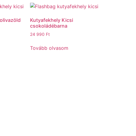
olivazöld
Kutyafekhely Kicsi
csokoládébarna
24 990
Ft
Tovább olvasom