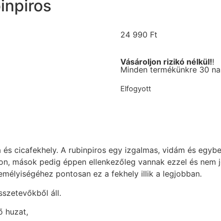
inpiros
24 990
Ft
Vásároljon rizikó nélkül!
!
Minden termékünkre 30 nap
Elfogyott
 és cicafekhely. A rubinpiros egy izgalmas, vidám és egybe
ljon, mások pedig éppen ellenkezőleg vannak ezzel és nem jö
mélyiségéhez pontosan ez a fekhely illik a legjobban.
sszetevőkből áll.
ő huzat,