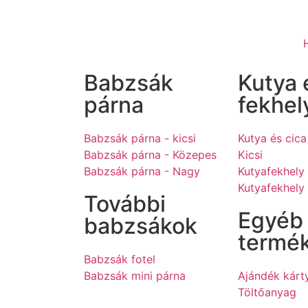
Babzsák
Kutya 
párna
fekhel
Babzsák párna - kicsi
Kutya és cica
Babzsák párna - Közepes
Kicsi
Babzsák párna - Nagy
Kutyafekhely
Kutyafekhely
További
Egyéb
babzsákok
termé
Babzsák fotel
Babzsák mini párna
Ajándék kárt
Töltőanyag