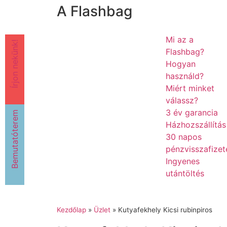
A Flashbag
Mi az a
Írjon nekünk!
Flashbag?
Hogyan
használd?
Miért minket
válassz?
3 év garancia
Bemutatóterem
Házhozszállítás
30 napos
pénzvisszafizet
Ingyenes
utántöltés
Kezdőlap
»
Üzlet
»
Kutyafekhely Kicsi rubinpiros