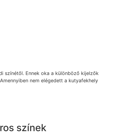
di színétől. Ennek oka a különböző kijelzők
b. Amennyiben nem elégedett a kutyafekhely
iros színek