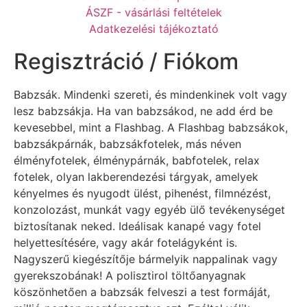
ÁSZF - vásárlási feltételek
Adatkezelési tájékoztató
Regisztráció / Fiókom
Babzsák. Mindenki szereti, és mindenkinek volt vagy
lesz babzsákja. Ha van babzsákod, ne add érd be
kevesebbel, mint a Flashbag. A Flashbag babzsákok,
babzsákpárnák, babzsákfotelek, más néven
élményfotelek, élménypárnák, babfotelek, relax
fotelek, olyan lakberendezési tárgyak, amelyek
kényelmes és nyugodt ülést, pihenést, filmnézést,
konzolozást, munkát vagy egyéb ülő tevékenységet
biztosítanak neked. Ideálisak kanapé vagy fotel
helyettesítésére, vagy akár fotelágyként is.
Nagyszerű kiegészítője bármelyik nappalinak vagy
gyerekszobának! A polisztirol töltőanyagnak
köszönhetően a babzsák felveszi a test formáját,