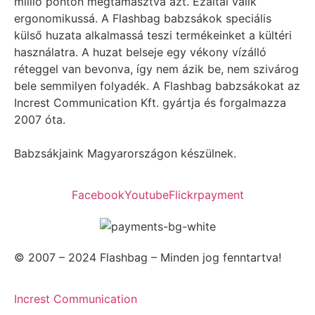
millió ponton megtámasztva azt. Ezáltal válik
ergonomikussá. A Flashbag babzsákok speciális
külső huzata alkalmassá teszi termékeinket a kültéri
használatra. A huzat belseje egy vékony vízálló
réteggel van bevonva, így nem ázik be, nem szivárog
bele semmilyen folyadék. A Flashbag babzsákokat az
Increst Communication Kft. gyártja és forgalmazza
2007 óta.
Babzsákjaink Magyarországon készülnek.
Facebook
Youtube
Flickr
payment
© 2007 – 2024 Flashbag – Minden jog fenntartva!
Increst Communication