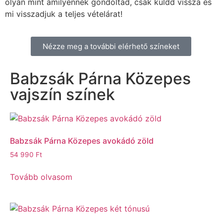
olyan mint amilyennek gondoltad, csak küldd vissza és
mi visszadjuk a teljes vételárat!
Nézze meg a további elérhető színeket
Babzsák Párna Közepes
vajszín színek
Babzsák Párna Közepes avokádó zöld
54 990
Ft
Tovább olvasom