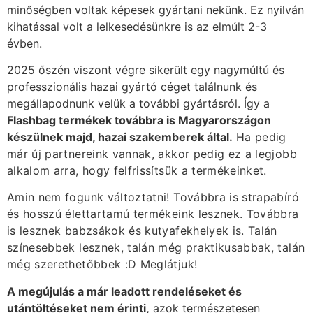
minőségben voltak képesek gyártani nekünk. Ez nyilván
kihatással volt a lelkesedésünkre is az elmúlt 2-3
évben.
2025 őszén viszont végre sikerült egy nagymúltú és
professzionális hazai gyártó céget találnunk és
megállapodnunk velük a további gyártásról. Így a
Flashbag termékek továbbra is Magyarországon
készülnek majd, hazai szakemberek által.
Ha pedig
már új partnereink vannak, akkor pedig ez a legjobb
alkalom arra, hogy felfrissítsük a termékeinket.
Amin nem fogunk változtatni! Továbbra is strapabíró
és hosszú élettartamú termékeink lesznek. Továbbra
is lesznek babzsákok és kutyafekhelyek is. Talán
színesebbek lesznek, talán még praktikusabbak, talán
még szerethetőbbek :D Meglátjuk!
A megújulás a már leadott rendeléseket és
utántöltéseket nem érinti,
azok természetesen