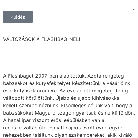
Küldés
VÁLTOZÁSOK A FLASHBAG-NÉL!
A Flashbaget 2007-ben alapítottuk. Azóta rengeteg
babzsákot és kutyafekhelyet készítettünk a vásárlóink
és a kutyusok örömére. Az évek alatt rengeteg dolog
változott körülöttünk. Újabb és újabb kihívásokkal
kellett szembe néznünk. Elsődleges célunk volt, hogy a
babzsákokat Magyarországon gyártsuk és ne külföldön.
A hazai ipar viszont erős leépülésben van a
rendszerváltás óta. Emiatt sajnos évről-évre, egyre
nehezebben találtunk olyan szakembereket, akik kiváló