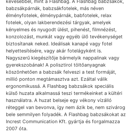
kevesebbel, mint a Flashbag. A Flashbag babzsákok,
babzsákpárnák, babzsákfotelek, más néven
élményfotelek, élménypárnák, babfotelek, relax
fotelek, olyan lakberendezési tárgyak, amelyek
kényelmes és nyugodt ülést, pihenést, filmnézést,
konzolozást, munkát vagy egyéb ülő tevékenységet
biztosítanak neked. Ideálisak kanapé vagy fotel
helyettesítésére, vagy akár fotelágyként is.
Nagyszerű kiegészítője bármelyik nappalinak vagy
gyerekszobának! A polisztirol töltőanyagnak
köszönhetően a babzsák felveszi a test formáját,
millió ponton megtámasztva azt. Ezáltal válik
ergonomikussá. A Flashbag babzsákok speciális
külső huzata alkalmassá teszi termékeinket a kültéri
használatra. A huzat belseje egy vékony vízálló
réteggel van bevonva, így nem ázik be, nem szivárog
bele semmilyen folyadék. A Flashbag babzsákokat az
Increst Communication Kft. gyártja és forgalmazza
2007 óta.