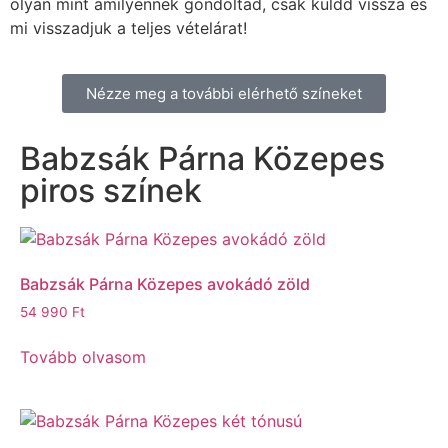
olyan mint amilyennek gondoltad, csak küldd vissza és
mi visszadjuk a teljes vételárat!
Nézze meg a további elérhető színeket
Babzsák Párna Közepes
piros színek
Babzsák Párna Közepes avokádó zöld
54 990
Ft
Tovább olvasom