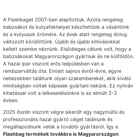
A Flashbaget 2007-ben alapítottuk. Azóta rengeteg
babzsákot és kutyafekhelyet készítettünk a vásárlóink
és a kutyusok örömére. Az évek alatt rengeteg dolog
változott körülöttünk. Újabb és újabb kihívásokkal
kellett szembe néznünk. Elsődleges célunk volt, hogy a
babzsákokat Magyarországon gyártsuk és ne külföldön.
A hazai ipar viszont erős leépülésben van a
rendszerváltás óta. Emiatt sajnos évről-évre, egyre
nehezebben találtunk olyan szakembereket, akik kiváló
minőségben voltak képesek gyártani nekünk. Ez nyilván
kihatással volt a lelkesedésünkre is az elmúlt 2-3
évben.
2025 őszén viszont végre sikerült egy nagymúltú és
professzionális hazai gyártó céget találnunk és
megállapodnunk velük a további gyártásról. Így a
Flashbag termékek továbbra is Magyarországon