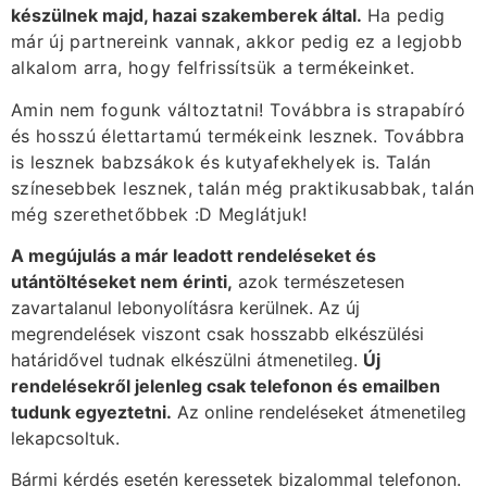
készülnek majd, hazai szakemberek által.
Ha pedig
már új partnereink vannak, akkor pedig ez a legjobb
alkalom arra, hogy felfrissítsük a termékeinket.
Amin nem fogunk változtatni! Továbbra is strapabíró
és hosszú élettartamú termékeink lesznek. Továbbra
is lesznek babzsákok és kutyafekhelyek is. Talán
színesebbek lesznek, talán még praktikusabbak, talán
még szerethetőbbek :D Meglátjuk!
A megújulás a már leadott rendeléseket és
utántöltéseket nem érinti,
azok természetesen
zavartalanul lebonyolításra kerülnek. Az új
megrendelések viszont csak hosszabb elkészülési
határidővel tudnak elkészülni átmenetileg.
Új
rendelésekről jelenleg csak telefonon és emailben
tudunk egyeztetni.
Az online rendeléseket átmenetileg
lekapcsoltuk.
Bármi kérdés esetén keressetek bizalommal telefonon.