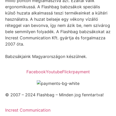
millió ponton megtámasztva azt. Ezáltal válik
ergonomikussá. A Flashbag babzsákok speciális
külső huzata alkalmassá teszi termékeinket a kültéri
használatra. A huzat belseje egy vékony vízálló
réteggel van bevonva, így nem ázik be, nem szivárog
bele semmilyen folyadék. A Flashbag babzsákokat az
Increst Communication Kft. gyártja és forgalmazza
2007 óta.
Babzsákjaink Magyarországon készülnek.
Facebook
Youtube
Flickr
payment
© 2007 – 2024 Flashbag – Minden jog fenntartva!
Increst Communication