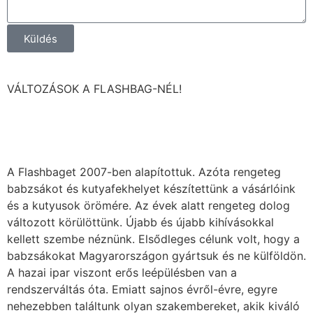
Küldés
VÁLTOZÁSOK A FLASHBAG-NÉL!
A Flashbaget 2007-ben alapítottuk. Azóta rengeteg
babzsákot és kutyafekhelyet készítettünk a vásárlóink
és a kutyusok örömére. Az évek alatt rengeteg dolog
változott körülöttünk. Újabb és újabb kihívásokkal
kellett szembe néznünk. Elsődleges célunk volt, hogy a
babzsákokat Magyarországon gyártsuk és ne külföldön.
A hazai ipar viszont erős leépülésben van a
rendszerváltás óta. Emiatt sajnos évről-évre, egyre
nehezebben találtunk olyan szakembereket, akik kiváló