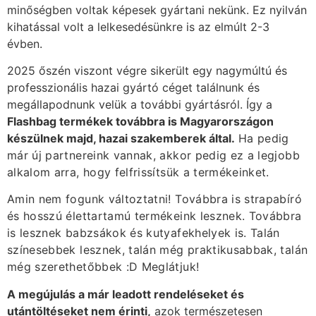
minőségben voltak képesek gyártani nekünk. Ez nyilván
kihatással volt a lelkesedésünkre is az elmúlt 2-3
évben.
2025 őszén viszont végre sikerült egy nagymúltú és
professzionális hazai gyártó céget találnunk és
megállapodnunk velük a további gyártásról. Így a
Flashbag termékek továbbra is Magyarországon
készülnek majd, hazai szakemberek által.
Ha pedig
már új partnereink vannak, akkor pedig ez a legjobb
alkalom arra, hogy felfrissítsük a termékeinket.
Amin nem fogunk változtatni! Továbbra is strapabíró
és hosszú élettartamú termékeink lesznek. Továbbra
is lesznek babzsákok és kutyafekhelyek is. Talán
színesebbek lesznek, talán még praktikusabbak, talán
még szerethetőbbek :D Meglátjuk!
A megújulás a már leadott rendeléseket és
utántöltéseket nem érinti,
azok természetesen