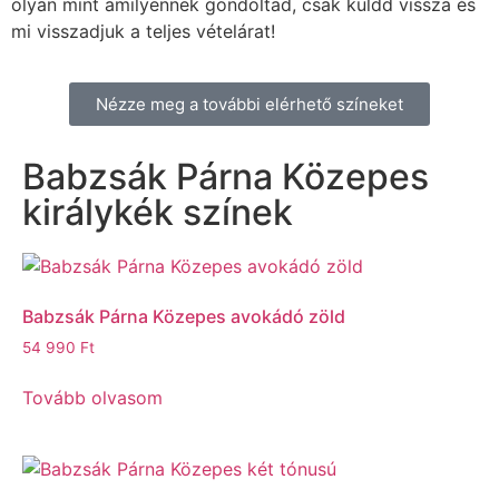
olyan mint amilyennek gondoltad, csak küldd vissza és
mi visszadjuk a teljes vételárat!
Nézze meg a további elérhető színeket
Babzsák Párna Közepes
királykék színek
Babzsák Párna Közepes avokádó zöld
54 990
Ft
Tovább olvasom