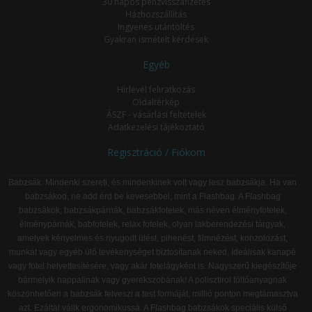
30 napos pénzvisszafizetés
Házhozszállítás
Ingyenes utántöltés
Gyakran ismételt kérdések
Egyéb
Hírlevél feliratkozás
Oldaltérkép
ÁSZF - vásárlási feltételek
Adatkezelési tájékoztató
Regisztráció / Fiókom
Babzsák. Mindenki szereti, és mindenkinek volt vagy lesz babzsákja. Ha van
babzsákod, ne add érd be kevesebbel, mint a Flashbag. A Flashbag
babzsákok, babzsákpárnák, babzsákfotelek, más néven élményfotelek,
élménypárnák, babfotelek, relax fotelek, olyan lakberendezési tárgyak,
amelyek kényelmes és nyugodt ülést, pihenést, filmnézést, konzolozást,
munkát vagy egyéb ülő tevékenységet biztosítanak neked. Ideálisak kanapé
vagy fotel helyettesítésére, vagy akár fotelágyként is. Nagyszerű kiegészítője
bármelyik nappalinak vagy gyerekszobának! A polisztirol töltőanyagnak
köszönhetően a babzsák felveszi a test formáját, millió ponton megtámasztva
azt. Ezáltal válik ergonomikussá. A Flashbag babzsákok speciális külső