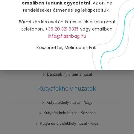
emailben tudunk egyeztetni.
Az online
Kutyafekhely - Közepes
rendeléseket átmenetileg lekapcsoltuk.
Kutya és cicafekhely - Kicsi
Bármi kérdés esetén keressetek bizalommal
Babzsák külső huzatok
telefonon.
+36 20 321 5335
vagy emailben
info@flashbag.hu
Babzsák párna huzat - Nagy
Köszönettel, Melinda és Erik
Babzsák párna huzat - Közepes
Babzsák párna huzat - Kicsi
Babzsák mini párna huzat
Kutyafekhely huzatok
Kutyafekhely huzat - Nagy
Kutyafekhely huzat - Közepes
Kutya és cicafekhely huzat - Kicsi