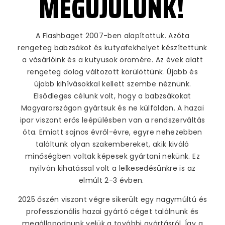
MEGÚJULUNK!
A Flashbaget 2007-ben alapítottuk. Azóta
rengeteg babzsákot és kutyafekhelyet készítettünk
a vásárlóink és a kutyusok örömére. Az évek alatt
rengeteg dolog változott körülöttünk. Újabb és
újabb kihívásokkal kellett szembe néznünk.
Elsődleges célunk volt, hogy a babzsákokat
Magyarországon gyártsuk és ne külföldön. A hazai
ipar viszont erős leépülésben van a rendszerváltás
óta. Emiatt sajnos évről-évre, egyre nehezebben
találtunk olyan szakembereket, akik kiváló
minőségben voltak képesek gyártani nekünk. Ez
nyilván kihatással volt a lelkesedésünkre is az
Kedves Látogató!
elmúlt 2-3 évben.
Tájékoztatjuk, hogy a honlapon a felhasználói élmény
Elfogyott
fokozásának érdekében sütiket alkalmazunk. A
2025 őszén viszont végre sikerült egy nagymúltú és
honlapunk használatához szükséges, hogy
Nagy vizeshomok kutyafekhely
tájékoztatásunkat tudomásul vegye és elfogadja a
professzionális hazai gyártó céget találnunk és
sütik használatát. Köszönjük!
megállapodnunk velük a további gyártásról. Így a
44 990
Ft