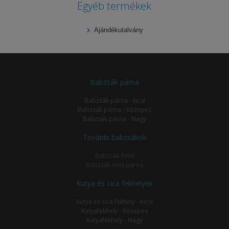
Egyéb termékek
Ajándékutalvány
Babzsák párna
Babzsák párna - kicsi
Babzsák párna - Közepes
Babzsák párna - Nagy
További babzsákok
Babzsák fotel
Babzsák mini párna
Kutya és cica fekhelyek
Kutya és cica fekhely - Kicsi
Kutyafekhely - Közepes
Kutyafekhely - Nagy