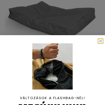
Elfogyott
Nagy palaszürke kutyafekhely
44 990
Ft
VÁLTOZÁSOK A FLASHBAG-NÉL!