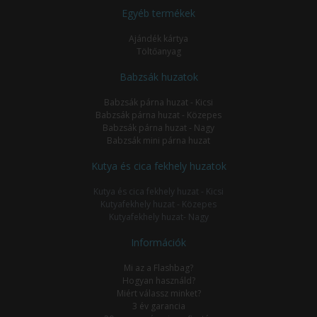
Egyéb termékek
Ajándék kártya
Töltőanyag
Babzsák huzatok
Babzsák párna huzat - Kicsi
Babzsák párna huzat - Közepes
Babzsák párna huzat - Nagy
Babzsák mini párna huzat
Kutya és cica fekhely huzatok
Kutya és cica fekhely huzat - Kicsi
Kutyafekhely huzat - Közepes
Kutyafekhely huzat- Nagy
Információk
Mi az a Flashbag?
Hogyan használd?
Miért válassz minket?
3 év garancia