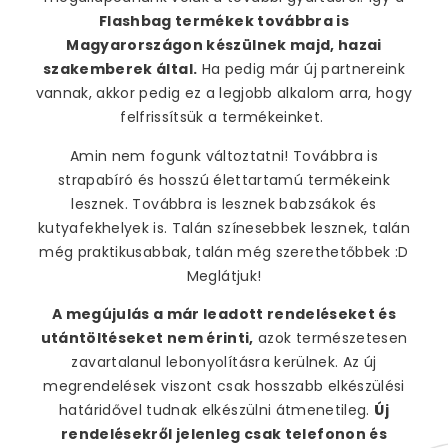
Flashbag termékek továbbra is
Süti beállítások
Elfogadom
Magyarországon készülnek majd, hazai
szakemberek által.
Ha pedig már új partnereink
Termékek
vannak, akkor pedig ez a legjobb alkalom arra, hogy
felfrissítsük a termékeinket.
Babzsák párna
Amin nem fogunk változtatni! Továbbra is
Babzsák párna - Nagy
strapabíró és hosszú élettartamú termékeink
lesznek. Továbbra is lesznek babzsákok és
Babzsák párna - Közepes
kutyafekhelyek is. Talán színesebbek lesznek, talán
Babzsák párna - Kicsi
még praktikusabbak, talán még szerethetőbbek :D
Meglátjuk!
Babzsák fotel
A megújulás a már leadott rendeléseket és
Babzsák mini párna
utántöltéseket nem érinti,
azok természetesen
zavartalanul lebonyolításra kerülnek. Az új
Kutyafekhely, kutyababzsák
megrendelések viszont csak hosszabb elkészülési
határidővel tudnak elkészülni átmenetileg.
Új
Kutyafekhely - Nagy
rendelésekről jelenleg csak telefonon és