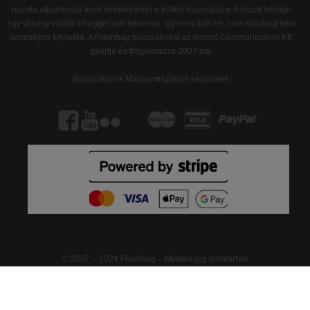
huzata alkalmassá teszi termékeinket a kültéri használatra. A huzat belseje
egy vékony vízálló réteggel van bevonva, így nem ázik be, nem szivárog bele
semmilyen folyadék. A Flashbag babzsákokat az Increst Communication Kft.
gyártja és forgalmazza 2007 óta.
Babzsákjaink Magyarországon készülnek.
© 2007 – 2024 Flashbag – Minden jog fenntartva!
Increst Communication