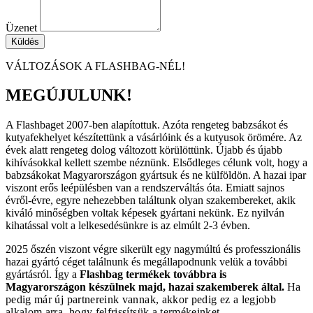
Üzenet
Küldés
VÁLTOZÁSOK A FLASHBAG-NÉL!
MEGÚJULUNK!
A Flashbaget 2007-ben alapítottuk. Azóta rengeteg babzsákot és
kutyafekhelyet készítettünk a vásárlóink és a kutyusok örömére. Az
évek alatt rengeteg dolog változott körülöttünk. Újabb és újabb
kihívásokkal kellett szembe néznünk. Elsődleges célunk volt, hogy a
babzsákokat Magyarországon gyártsuk és ne külföldön. A hazai ipar
viszont erős leépülésben van a rendszerváltás óta. Emiatt sajnos
évről-évre, egyre nehezebben találtunk olyan szakembereket, akik
kiváló minőségben voltak képesek gyártani nekünk. Ez nyilván
kihatással volt a lelkesedésünkre is az elmúlt 2-3 évben.
2025 őszén viszont végre sikerült egy nagymúltú és professzionális
hazai gyártó céget találnunk és megállapodnunk velük a további
gyártásról. Így a
Flashbag termékek továbbra is
Magyarországon készülnek majd, hazai szakemberek által.
Ha
pedig már új partnereink vannak, akkor pedig ez a legjobb
alkalom arra, hogy felfrissítsük a termékeinket.