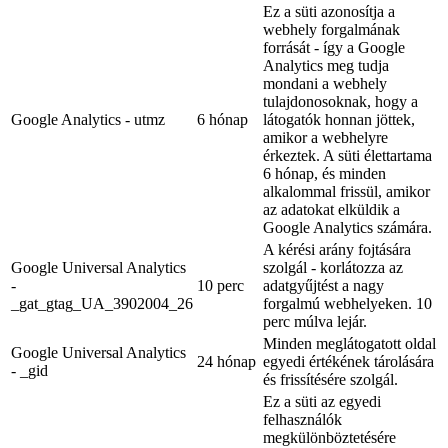
Ez a süti azonosítja a
webhely forgalmának
forrását - így a Google
Analytics meg tudja
mondani a webhely
tulajdonosoknak, hogy a
Google Analytics - utmz
6 hónap
látogatók honnan jöttek,
amikor a webhelyre
érkeztek. A süti élettartama
6 hónap, és minden
alkalommal frissül, amikor
az adatokat elküldik a
Google Analytics számára.
A kérési arány fojtására
Google Universal Analytics
szolgál - korlátozza az
-
10 perc
adatgyűjtést a nagy
_gat_gtag_UA_3902004_26
forgalmú webhelyeken. 10
perc múlva lejár.
Minden meglátogatott oldal
Google Universal Analytics
24 hónap
egyedi értékének tárolására
- _gid
és frissítésére szolgál.
Ez a süti az egyedi
felhasználók
megkülönböztetésére