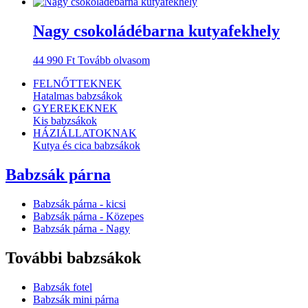
Nagy csokoládébarna kutyafekhely
44 990
Ft
Tovább olvasom
FELNŐTTEKNEK
Hatalmas babzsákok
GYEREKEKNEK
Kis babzsákok
HÁZIÁLLATOKNAK
Kutya és cica babzsákok
Babzsák párna
Babzsák párna - kicsi
Babzsák párna - Közepes
Babzsák párna - Nagy
További babzsákok
Babzsák fotel
Babzsák mini párna