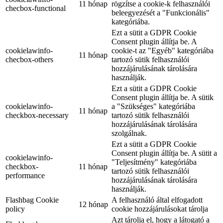
11 hónap
rögzítse a cookie-k felhasználói
checbox-functional
beleegyezését a "Funkcionális"
kategóriába.
Ezt a sütit a GDPR Cookie
Consent plugin állítja be. A
cookielawinfo-
cookie-t az "Egyéb" kategóriába
11 hónap
checbox-others
tartozó sütik felhasználói
hozzájárulásának tárolására
használják.
Ezt a sütit a GDPR Cookie
Consent plugin állítja be. A sütik
cookielawinfo-
a "Szükséges" kategóriába
11 hónap
checkbox-necessary
tartozó sütik felhasználói
hozzájárulásának tárolására
szolgálnak.
Ezt a sütit a GDPR Cookie
Consent plugin állítja be. A sütit a
cookielawinfo-
"Teljesítmény" kategóriába
checkbox-
11 hónap
tartozó sütik felhasználói
performance
hozzájárulásának tárolására
használják.
Flashbag Cookie
A felhasználó által elfogadott
12 hónap
policy
cookie hozzájárulásokat tárolja
Azt tárolja el, hogy a látogató a