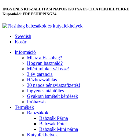
INGYENES KISZÁLLÍTÁSI NAPOK KUTYA ÉS CICA FEKHELYEKRE!
Kuponkód: FREESHIPPING24
Swedish
Kosár
Információ
Mi az a Flashbag?
Hogyan használd?
Miért minket válassz?
3 év garancia
Házhozszállítás
30 napos pénzvisszafizetés!
Ingyenes utántöltés
Gyakran ismételt kérdések
Próbazsák
Termékek
Babzsákok
Babzsák Párna
Babzsák Fotel
Babzsák Mini párna
Kutyafekhelyek