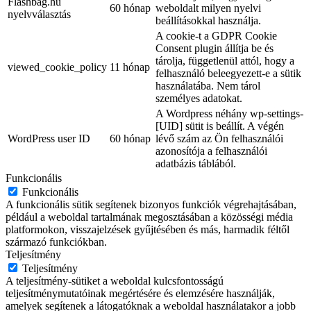
Flashbag.hu
60 hónap
weboldalt milyen nyelvi
nyelvválasztás
beállításokkal használja.
A cookie-t a GDPR Cookie
Consent plugin állítja be és
tárolja, függetlenül attól, hogy a
viewed_cookie_policy
11 hónap
felhasználó beleegyezett-e a sütik
használatába. Nem tárol
személyes adatokat.
A Wordpress néhány wp-settings-
[UID] sütit is beállít. A végén
WordPress user ID
60 hónap
lévő szám az Ön felhasználói
azonosítója a felhasználói
adatbázis táblából.
Funkcionális
Funkcionális
A funkcionális sütik segítenek bizonyos funkciók végrehajtásában,
például a weboldal tartalmának megosztásában a közösségi média
platformokon, visszajelzések gyűjtésében és más, harmadik féltől
származó funkciókban.
Teljesítmény
Teljesítmény
A teljesítmény-sütiket a weboldal kulcsfontosságú
teljesítménymutatóinak megértésére és elemzésére használják,
amelyek segítenek a látogatóknak a weboldal használatakor a jobb