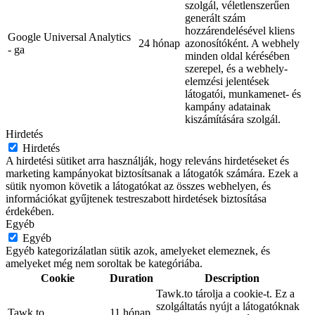
szolgál, véletlenszerűen
generált szám
hozzárendelésével kliens
Google Universal Analytics
24 hónap
azonosítóként. A webhely
- ga
minden oldal kérésében
szerepel, és a webhely-
elemzési jelentések
látogatói, munkamenet- és
kampány adatainak
kiszámítására szolgál.
Hirdetés
Hirdetés
A hirdetési sütiket arra használják, hogy releváns hirdetéseket és
marketing kampányokat biztosítsanak a látogatók számára. Ezek a
sütik nyomon követik a látogatókat az összes webhelyen, és
információkat gyűjtenek testreszabott hirdetések biztosítása
érdekében.
Egyéb
Egyéb
Egyéb kategorizálatlan sütik azok, amelyeket elemeznek, és
amelyeket még nem soroltak be kategóriába.
Cookie
Duration
Description
Tawk.to tárolja a cookie-t. Ez a
szolgáltatás nyújt a látogatóknak
Tawk.to
11 hónap