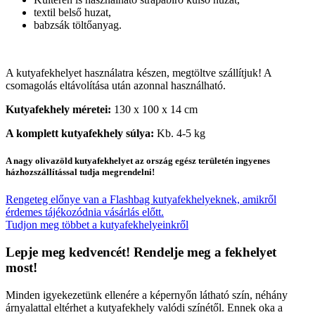
textil belső huzat,
babzsák töltőanyag.
A kutyafekhelyet használatra készen, megtöltve szállítjuk! A
csomagolás eltávolítása után azonnal használható.
Kutyafekhely méretei:
130 x 100 x 14 cm
A komplett kutyafekhely súlya:
Kb. 4-5 kg
A nagy olivazöld kutyafekhelyet az ország egész területén ingyenes
házhozszállítással tudja megrendelni!
Rengeteg előnye van a Flashbag kutyafekhelyeknek, amikről
érdemes tájékozódnia vásárlás előtt.
Tudjon meg többet a kutyafekhelyeinkről
Lepje meg kedvencét! Rendelje meg a fekhelyet
most!
Minden igyekezetünk ellenére a képernyőn látható szín, néhány
árnyalattal eltérhet a kutyafekhely valódi színétől. Ennek oka a