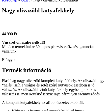
Kezdőlap
»
Üzlet
»
Nagy olivazöld kutyafekhely
Nagy olivazöld kutyafekhely
44 990
Ft
Vásároljon rizikó nélkül!
!
Minden termékünkre 30 napos pénzvisszafizetési garanciát
vállalunk.
Elfogyott
Termék információ
Flashbag nagy olivazöld komplett kutyafekhely. Az olivazöld egy
“hálás” szín a világos és sötét szőrű kutyusok esetében is jó
választás. Az olivazöld színű kutyafekhely egyben praktikus
választás is, mert kevésbé látszik rajta bármilyen szennyeződés.
A komplett kutyafekhely az alábbi összetevőkből áll.
Kültéren is használható strapabíró külső huzat,