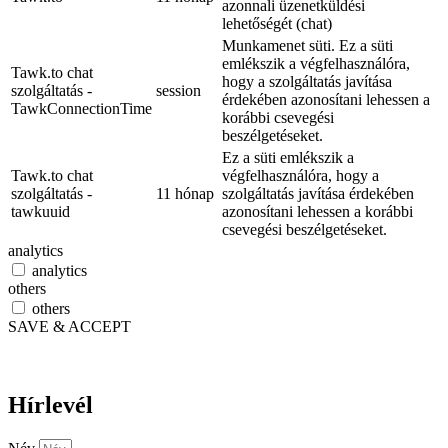
azonnali üzenetküldési
lehetőségét (chat)
Munkamenet süti. Ez a süti
emlékszik a végfelhasználóra,
Tawk.to chat
hogy a szolgáltatás javítása
szolgáltatás -
session
érdekében azonosítani lehessen a
TawkConnectionTime
korábbi csevegési
beszélgetéseket.
Ez a süti emlékszik a
Tawk.to chat
végfelhasználóra, hogy a
szolgáltatás -
11 hónap
szolgáltatás javítása érdekében
tawkuuid
azonosítani lehessen a korábbi
csevegési beszélgetéseket.
analytics
analytics
others
others
SAVE & ACCEPT
Hírlevél