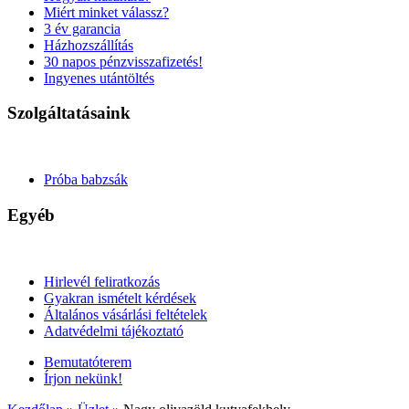
Miért minket válassz?
3 év garancia
Házhozszállítás
30 napos pénzvisszafizetés!
Ingyenes utántöltés
Szolgáltatásaink
Próba babzsák
Egyéb
Hirlevél feliratkozás
Gyakran ismételt kérdések
Általános vásárlási feltételek
Adatvédelmi tájékoztató
Bemutatóterem
Írjon nekünk!