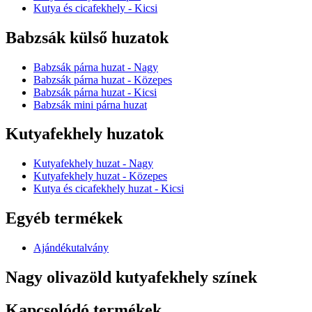
Kutya és cicafekhely - Kicsi
Babzsák külső huzatok
Babzsák párna huzat - Nagy
Babzsák párna huzat - Közepes
Babzsák párna huzat - Kicsi
Babzsák mini párna huzat
Kutyafekhely huzatok
Kutyafekhely huzat - Nagy
Kutyafekhely huzat - Közepes
Kutya és cicafekhely huzat - Kicsi
Egyéb termékek
Ajándékutalvány
Nagy olivazöld kutyafekhely színek
Kapcsolódó termékek