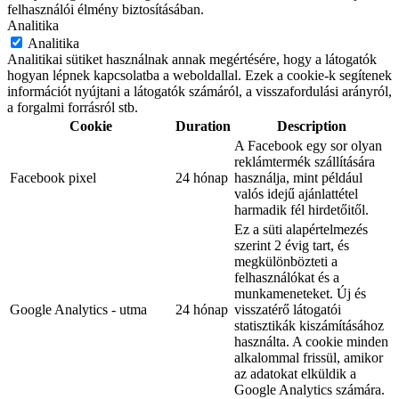
felhasználói élmény biztosításában.
Analitika
Analitika
Analitikai sütiket használnak annak megértésére, hogy a látogatók
hogyan lépnek kapcsolatba a weboldallal. Ezek a cookie-k segítenek
információt nyújtani a látogatók számáról, a visszafordulási arányról,
a forgalmi forrásról stb.
Cookie
Duration
Description
A Facebook egy sor olyan
reklámtermék szállítására
Facebook pixel
24 hónap
használja, mint például
valós idejű ajánlattétel
harmadik fél hirdetőitől.
Ez a süti alapértelmezés
szerint 2 évig tart, és
megkülönbözteti a
felhasználókat és a
munkameneteket. Új és
Google Analytics - utma
24 hónap
visszatérő látogatói
statisztikák kiszámításához
használta. A cookie minden
alkalommal frissül, amikor
az adatokat elküldik a
Google Analytics számára.