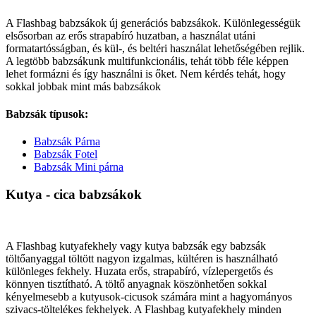
A Flashbag babzsákok új generációs babzsákok. Különlegességük
elsősorban az erős strapabíró huzatban, a használat utáni
formatartósságban, és kül-, és beltéri használat lehetőségében rejlik.
A legtöbb babzsákunk multifunkcionális, tehát több féle képpen
lehet formázni és így használni is őket. Nem kérdés tehát, hogy
sokkal jobbak mint más babzsákok
Babzsák típusok:
Babzsák Párna
Babzsák Fotel
Babzsák Mini párna
Kutya - cica babzsákok
A Flashbag kutyafekhely vagy kutya babzsák egy babzsák
töltőanyaggal töltött nagyon izgalmas, kültéren is használható
különleges fekhely. Huzata erős, strapabíró, vízlepergetős és
könnyen tisztítható. A töltő anyagnak köszönhetően sokkal
kényelmesebb a kutyusok-cicusok számára mint a hagyományos
szivacs-töltelékes fekhelyek. A Flashbag kutyafekhely minden