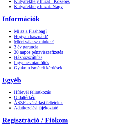
Kutyafekhely huzat - Közepes
Kutyafekhely huzat- Nagy
Információk
Mi az a Flashbag?
Hogyan használd?
Miért válassz minket?
3 év garancia
30 napos pénzvisszafizetés
Házhozszállítás
Ingyenes utántöltés
Gyakran ismételt kérdések
Egyéb
Hírlevél feliratkozás
Oldaltérkép
ÁSZF - vásárlási feltételek
Adatkezelési tájékoztató
Regisztráció / Fiókom