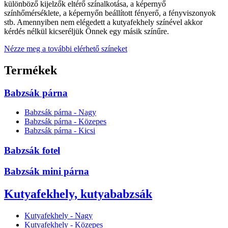
különböző kijelzők eltérő színalkotása, a képernyő
színhőmérséklete, a képernyőn beállított fényerő, a fényviszonyok
stb. Amennyiben nem elégedett a kutyafekhely színével akkor
kérdés nélkül kicseréljük Önnek egy másik színűre.
Nézze meg a további elérhető színeket
Termékek
Babzsák párna
Babzsák párna - Nagy
Babzsák párna - Közepes
Babzsák párna - Kicsi
Babzsák fotel
Babzsák mini párna
Kutyafekhely, kutyababzsák
Kutyafekhely - Nagy
Kutyafekhely - Közepes