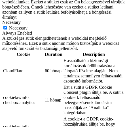
weboldalunkat. Ezeket a sütiket csak az Ön beleegyezésével tároljuk
böngészőjében. Önnek lehetősége van ezeket a sütiket letiltani,
azonban az ilyen a sütik letiltása befolyásolhatja a böngészési
élményt.
Necessary
Necessary
Always Enabled
A szükséges sütik elengedhetetlenek a weboldal megfelelő
működéséhez. Ezek a sütik anonim módon biztosítják a weboldal
alapvető funkcióit és biztonsági jellemzőit.
Cookie
Duration
Description
Használható a biztonsági
korlátozások felülbírálására a
CloudFlare
60 hónap
látogató IP-címe alapján. Nem
tartalmaz semmilyen felhasználói
azonosító információt.
Ezt a sütit a GDPR Cookie
Consent plugin állítja be. A sütit a
cookielawinfo-
cookie-k felhasználói
11 hónap
checbox-analytics
beleegyezésének tárolására
használják az "Analitika"
kategóriában.
A cookie-t a GDPR cookie-
hozzájárulása állítja be, hogy
cookielawinfo-