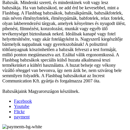
Babzsák. Mindenki szereti, és mindenkinek volt vagy lesz
babzsákja. Ha van babzsákod, ne add érd be kevesebbel, mint a
Flashbag. A Flashbag babzsákok, babzsákpárnák, babzsákfotelek,
más néven élményfotelek, élménypárnák, babfotelek, relax fotelek,
olyan lakberendezési tárgyak, amelyek kényelmes és nyugodt ülést,
pihenést, filmnézést, konzolozást, munkát vagy egyéb ülő
tevékenységet biztosítanak neked. Ideálisak kanapé vagy fotel
helyettesítésére, vagy akár fotelágyként is. Nagyszerű kiegészítője
bármelyik nappalinak vagy gyerekszobának! A polisztirol
töltőanyagnak köszönhetően a babzsák felveszi a test formáját,
millió ponton megtámasztva azt. Ezáltal válik ergonomikussá. A
Flashbag babzsákok speciális külső huzata alkalmassá teszi
termékeinket a kültéri használatra. A huzat belseje egy vékony
vízálló réteggel van bevonva, így nem ázik be, nem szivárog bele
semmilyen folyadék. A Flashbag babzsákokat az Increst
Communication Kft. gyártja és forgalmazza 2007 óta.
Babzsákjaink Magyarországon készülnek.
Facebook
Youtube
Flickr
payment