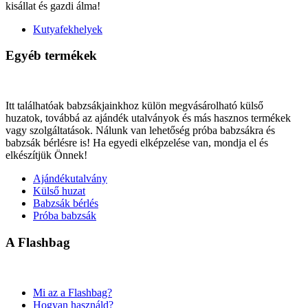
kisállat és gazdi álma!
Kutyafekhelyek
Egyéb termékek
Itt találhatóak babzsákjainkhoz külön megvásárolható külső
huzatok, továbbá az ajándék utalványok és más hasznos termékek
vagy szolgáltatások. Nálunk van lehetőség próba babzsákra és
babzsák bérlésre is! Ha egyedi elképzelése van, mondja el és
elkészítjük Önnek!
Ajándékutalvány
Külső huzat
Babzsák bérlés
Próba babzsák
A Flashbag
Mi az a Flashbag?
Hogyan használd?