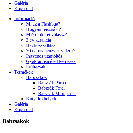
Galéria
Kapcsolat
Információ
Mi az a Flashbag?
Hogyan használd?
Miért minket válassz?
3 év garancia
Házhozszállítás
30 napos pénzvisszafizetés!
Ingyenes utántöltés
Gyakran ismételt kérdések
Próbazsák
Termékek
Babzsákok
Babzsák Párna
Babzsák Fotel
Babzsák Mini párna
Kutyafekhelyek
Galéria
Kapcsolat
Babzsákok