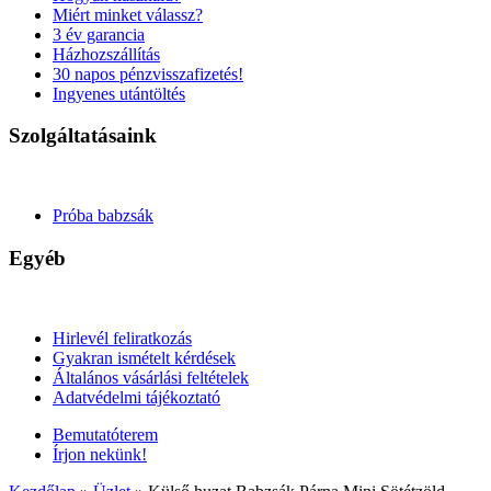
Miért minket válassz?
3 év garancia
Házhozszállítás
30 napos pénzvisszafizetés!
Ingyenes utántöltés
Szolgáltatásaink
Próba babzsák
Egyéb
Hirlevél feliratkozás
Gyakran ismételt kérdések
Általános vásárlási feltételek
Adatvédelmi tájékoztató
Bemutatóterem
Írjon nekünk!