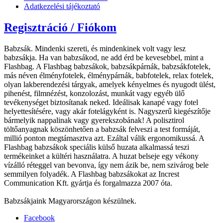
Adatkezelési tájékoztató
Regisztráció / Fiókom
Babzsák. Mindenki szereti, és mindenkinek volt vagy lesz
babzsákja. Ha van babzsákod, ne add érd be kevesebbel, mint a
Flashbag. A Flashbag babzsákok, babzsákpárnák, babzsákfotelek,
más néven élményfotelek, élménypárnák, babfotelek, relax fotelek,
olyan lakberendezési tárgyak, amelyek kényelmes és nyugodt ülést,
pihenést, filmnézést, konzolozást, munkát vagy egyéb ülő
tevékenységet biztosítanak neked. Ideálisak kanapé vagy fotel
helyettesítésére, vagy akár fotelágyként is. Nagyszerű kiegészítője
bármelyik nappalinak vagy gyerekszobának! A polisztirol
töltőanyagnak köszönhetően a babzsák felveszi a test formáját,
millió ponton megtámasztva azt. Ezáltal válik ergonomikussá. A
Flashbag babzsákok speciális külső huzata alkalmassá teszi
termékeinket a kültéri használatra. A huzat belseje egy vékony
vízálló réteggel van bevonva, így nem ázik be, nem szivárog bele
semmilyen folyadék. A Flashbag babzsákokat az Increst
Communication Kft. gyártja és forgalmazza 2007 óta.
Babzsákjaink Magyarországon készülnek.
Facebook