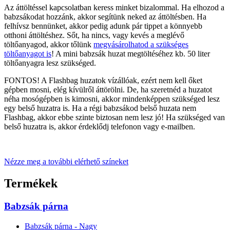
Az áttöltéssel kapcsolatban keress minket bizalommal. Ha elhozod a
babzsákodat hozzánk, akkor segítünk neked az áttöltésben. Ha
felhívsz bennünket, akkor pedig adunk pár tippet a könnyebb
otthoni áttöltéshez. Sőt, ha nincs, vagy kevés a meglévő
töltőanyagod, akkor tőlünk
megvásárolhatod a szükséges
töltőanyagot is
! A mini babzsák huzat megtöltéséhez kb. 50 liter
töltőanyagra lesz szükséged.
FONTOS! A Flashbag huzatok vízállóak, ezért nem kell őket
gépben mosni, elég kívülről áttörölni. De, ha szeretnéd a huzatot
néha mosógépben is kimosni, akkor mindenképpen szükséged lesz
egy belső huzatra is. Ha a régi babzsákod belső huzata nem
Flashbag, akkor ebbe szinte biztosan nem lesz jó! Ha szükséged van
belső huzatra is, akkor érdeklődj telefonon vagy e-mailben.
Nézze meg a további elérhető színeket
Termékek
Babzsák párna
Babzsák párna - Nagy