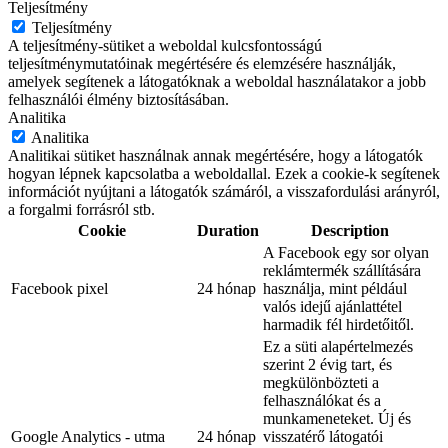
Teljesítmény
Teljesítmény
A teljesítmény-sütiket a weboldal kulcsfontosságú
teljesítménymutatóinak megértésére és elemzésére használják,
amelyek segítenek a látogatóknak a weboldal használatakor a jobb
felhasználói élmény biztosításában.
Analitika
Analitika
Analitikai sütiket használnak annak megértésére, hogy a látogatók
hogyan lépnek kapcsolatba a weboldallal. Ezek a cookie-k segítenek
információt nyújtani a látogatók számáról, a visszafordulási arányról,
a forgalmi forrásról stb.
Cookie
Duration
Description
A Facebook egy sor olyan
reklámtermék szállítására
Facebook pixel
24 hónap
használja, mint például
valós idejű ajánlattétel
harmadik fél hirdetőitől.
Ez a süti alapértelmezés
szerint 2 évig tart, és
megkülönbözteti a
felhasználókat és a
munkameneteket. Új és
Google Analytics - utma
24 hónap
visszatérő látogatói