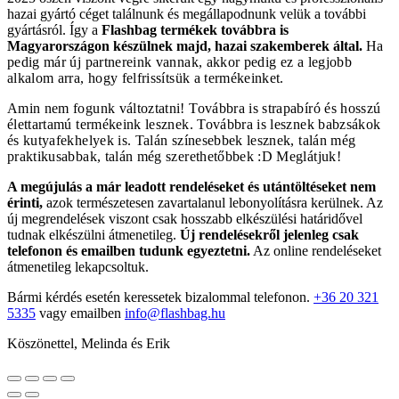
hazai gyártó céget találnunk és megállapodnunk velük a további
gyártásról. Így a
Flashbag termékek továbbra is
Magyarországon készülnek majd, hazai szakemberek által.
Ha
pedig már új partnereink vannak, akkor pedig ez a legjobb
alkalom arra, hogy felfrissítsük a termékeinket.
Amin nem fogunk változtatni! Továbbra is strapabíró és hosszú
élettartamú termékeink lesznek. Továbbra is lesznek babzsákok
és kutyafekhelyek is. Talán színesebbek lesznek, talán még
praktikusabbak, talán még szerethetőbbek :D Meglátjuk!
A megújulás a már leadott rendeléseket és utántöltéseket nem
érinti,
azok természetesen zavartalanul lebonyolításra kerülnek. Az
új megrendelések viszont csak hosszabb elkészülési határidővel
tudnak elkészülni átmenetileg.
Új rendelésekről jelenleg csak
telefonon és emailben tudunk egyeztetni.
Az online rendeléseket
átmenetileg lekapcsoltuk.
Bármi kérdés esetén keressetek bizalommal telefonon.
+36 20 321
5335
vagy emailben
info@flashbag.hu
Köszönettel, Melinda és Erik