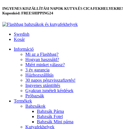
INGYENES KISZÁLLÍTÁSI NAPOK KUTYA ÉS CICA FEKHELYEKRE!
Kuponkód: FREESHIPPING24
Swedish
Kosár
Információ
Mi az a Flashbag?
Hogyan használd?
Miért minket válassz?
3 év garancia
Házhozszállítás
30 napos pénzvisszafizetés!
Ingyenes utántöltés
Gyakran ismételt kérdések
Próbazsák
Termékek
Babzsákok
Babzsák Párna
Babzsák Fotel
Babzsák Mini párna
Kutyafekhelyek