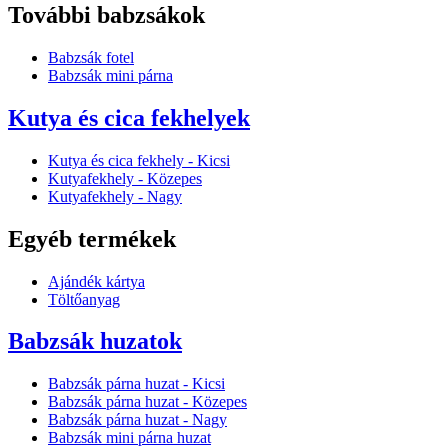
További babzsákok
Babzsák fotel
Babzsák mini párna
Kutya és cica fekhelyek
Kutya és cica fekhely - Kicsi
Kutyafekhely - Közepes
Kutyafekhely - Nagy
Egyéb termékek
Ajándék kártya
Töltőanyag
Babzsák huzatok
Babzsák párna huzat - Kicsi
Babzsák párna huzat - Közepes
Babzsák párna huzat - Nagy
Babzsák mini párna huzat