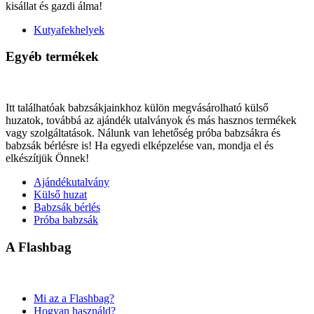
kisállat és gazdi álma!
Kutyafekhelyek
Egyéb termékek
Itt találhatóak babzsákjainkhoz külön megvásárolható külső
huzatok, továbbá az ajándék utalványok és más hasznos termékek
vagy szolgáltatások. Nálunk van lehetőség próba babzsákra és
babzsák bérlésre is! Ha egyedi elképzelése van, mondja el és
elkészítjük Önnek!
Ajándékutalvány
Külső huzat
Babzsák bérlés
Próba babzsák
A Flashbag
Mi az a Flashbag?
Hogyan használd?