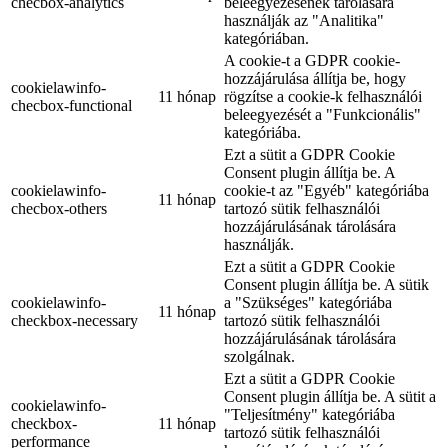
checbox-analytics
beleegyezésének tárolására
használják az "Analitika"
kategóriában.
A cookie-t a GDPR cookie-
hozzájárulása állítja be, hogy
cookielawinfo-
11 hónap
rögzítse a cookie-k felhasználói
checbox-functional
beleegyezését a "Funkcionális"
kategóriába.
Ezt a sütit a GDPR Cookie
Consent plugin állítja be. A
cookielawinfo-
cookie-t az "Egyéb" kategóriába
11 hónap
checbox-others
tartozó sütik felhasználói
hozzájárulásának tárolására
használják.
Ezt a sütit a GDPR Cookie
Consent plugin állítja be. A sütik
cookielawinfo-
a "Szükséges" kategóriába
11 hónap
checkbox-necessary
tartozó sütik felhasználói
hozzájárulásának tárolására
szolgálnak.
Ezt a sütit a GDPR Cookie
Consent plugin állítja be. A sütit a
cookielawinfo-
"Teljesítmény" kategóriába
checkbox-
11 hónap
tartozó sütik felhasználói
performance