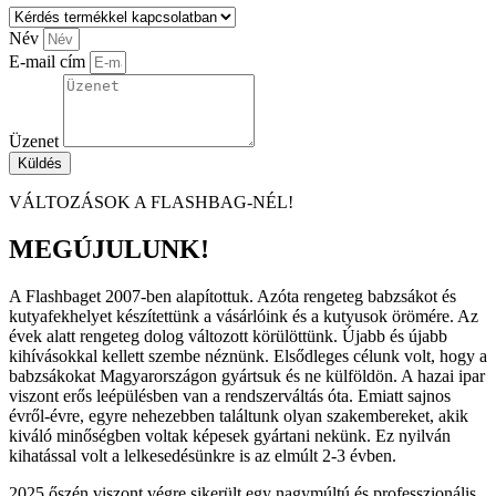
Név
E-mail cím
Üzenet
Küldés
VÁLTOZÁSOK A FLASHBAG-NÉL!
MEGÚJULUNK!
A Flashbaget 2007-ben alapítottuk. Azóta rengeteg babzsákot és
kutyafekhelyet készítettünk a vásárlóink és a kutyusok örömére. Az
évek alatt rengeteg dolog változott körülöttünk. Újabb és újabb
kihívásokkal kellett szembe néznünk. Elsődleges célunk volt, hogy a
babzsákokat Magyarországon gyártsuk és ne külföldön. A hazai ipar
viszont erős leépülésben van a rendszerváltás óta. Emiatt sajnos
évről-évre, egyre nehezebben találtunk olyan szakembereket, akik
kiváló minőségben voltak képesek gyártani nekünk. Ez nyilván
kihatással volt a lelkesedésünkre is az elmúlt 2-3 évben.
2025 őszén viszont végre sikerült egy nagymúltú és professzionális