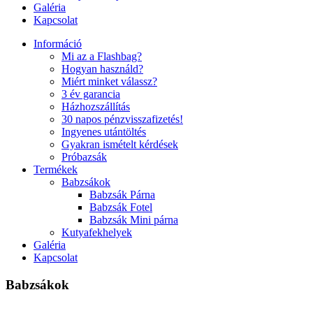
Galéria
Kapcsolat
Információ
Mi az a Flashbag?
Hogyan használd?
Miért minket válassz?
3 év garancia
Házhozszállítás
30 napos pénzvisszafizetés!
Ingyenes utántöltés
Gyakran ismételt kérdések
Próbazsák
Termékek
Babzsákok
Babzsák Párna
Babzsák Fotel
Babzsák Mini párna
Kutyafekhelyek
Galéria
Kapcsolat
Babzsákok