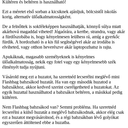
Kültéren és beltéren is használható!
Ezt a méretet első sorban a kicsiknek ajánljuk, bölcsistől iskolás
korig, alternatív ülőalkalmatosságként.
De a felnőttek is sokféleképpen használhatják, könnyű súlya miatt
akárhová magaddal viheted! Jógaórára, a kertbe, strandra, vagy akár
a fürdőszobába is, hogy kényelmesen leülhess rá, amíg a gyerkőc
fürdik. A hordozható is a kis fül segítségével akár az irodába is
elviheted, vagy otthon heverészve akár laptopozhatsz is rajta.
Apukáknak, magasabb személyeknek is kényelmes
ülőalkalmatosság, nekik egy fotel vagy egy kényelmesebb szék
élményét tudja nyújtani.
Vásárold meg ezt a huzatot, ha szeretnéd lecserélni meglévő mini
Flashbag babzsákod huzatát. Ha van egy második huzatod a
babzsákhoz, akkor kedved szerint cserélgetheted a huzatokat. Az
egyik huzattal használhatod a babzsákot beltéren, a másikkal pedig
kültéren.
Nem Flashbag babzsákod van? Semmi probléma. Ha szeretnéd
lecserélni a külső huzatát a meglévő babzsákodnak, akkor elég csak
ezt a huzatot megvásárolnod, és a régi babzsákban lévő golyókat
egyszerűen áttöltened ebbe a huzatba.