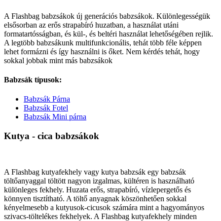
A Flashbag babzsákok új generációs babzsákok. Különlegességük
elsősorban az erős strapabíró huzatban, a használat utáni
formatartósságban, és kül-, és beltéri használat lehetőségében rejlik.
A legtöbb babzsákunk multifunkcionális, tehát több féle képpen
lehet formázni és így használni is őket. Nem kérdés tehát, hogy
sokkal jobbak mint más babzsákok
Babzsák típusok:
Babzsák Párna
Babzsák Fotel
Babzsák Mini párna
Kutya - cica babzsákok
A Flashbag kutyafekhely vagy kutya babzsák egy babzsák
töltőanyaggal töltött nagyon izgalmas, kültéren is használható
különleges fekhely. Huzata erős, strapabíró, vízlepergetős és
könnyen tisztítható. A töltő anyagnak köszönhetően sokkal
kényelmesebb a kutyusok-cicusok számára mint a hagyományos
szivacs-töltelékes fekhelyek. A Flashbag kutyafekhely minden