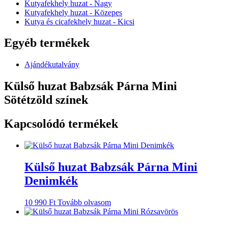
Kutyafekhely huzat - Nagy
Kutyafekhely huzat - Közepes
Kutya és cicafekhely huzat - Kicsi
Egyéb termékek
Ajándékutalvány
Külső huzat Babzsák Párna Mini
Sötétzöld színek
Kapcsolódó termékek
Külső huzat Babzsák Párna Mini
Denimkék
10 990
Ft
Tovább olvasom