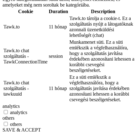
amelyeket még nem soroltak be kategóriába.
Cookie
Duration
Description
Tawk.to tárolja a cookie-t. Ez a
szolgáltatás nyújt a látogatóknak
Tawk.to
11 hónap
azonnali üzenetküldési
lehetőségét (chat)
Munkamenet süti. Ez a süti
emlékszik a végfelhasználóra,
Tawk.to chat
hogy a szolgáltatás javítása
szolgáltatás -
session
érdekében azonosítani lehessen a
TawkConnectionTime
korábbi csevegési
beszélgetéseket.
Ez a süti emlékszik a
Tawk.to chat
végfelhasználóra, hogy a
szolgáltatás -
11 hónap
szolgáltatás javítása érdekében
tawkuuid
azonosítani lehessen a korábbi
csevegési beszélgetéseket.
analytics
analytics
others
others
SAVE & ACCEPT