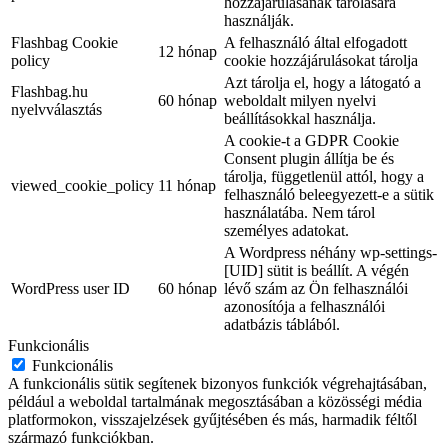
hozzájárulásának tárolására
használják.
Flashbag Cookie
A felhasználó által elfogadott
12 hónap
policy
cookie hozzájárulásokat tárolja
Azt tárolja el, hogy a látogató a
Flashbag.hu
60 hónap
weboldalt milyen nyelvi
nyelvválasztás
beállításokkal használja.
A cookie-t a GDPR Cookie
Consent plugin állítja be és
tárolja, függetlenül attól, hogy a
viewed_cookie_policy
11 hónap
felhasználó beleegyezett-e a sütik
használatába. Nem tárol
személyes adatokat.
A Wordpress néhány wp-settings-
[UID] sütit is beállít. A végén
WordPress user ID
60 hónap
lévő szám az Ön felhasználói
azonosítója a felhasználói
adatbázis táblából.
Funkcionális
Funkcionális
A funkcionális sütik segítenek bizonyos funkciók végrehajtásában,
például a weboldal tartalmának megosztásában a közösségi média
platformokon, visszajelzések gyűjtésében és más, harmadik féltől
származó funkciókban.