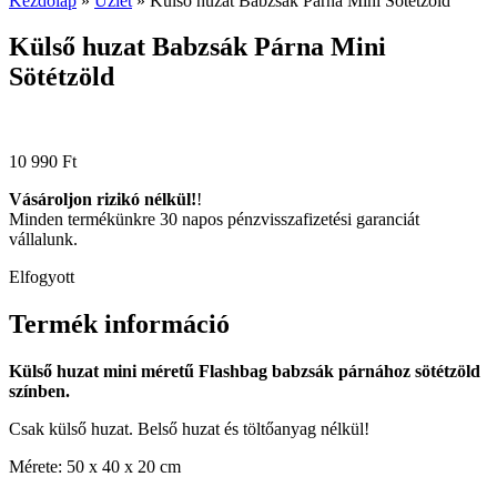
Kezdőlap
»
Üzlet
»
Külső huzat Babzsák Párna Mini Sötétzöld
Külső huzat Babzsák Párna Mini
Sötétzöld
10 990
Ft
Vásároljon rizikó nélkül!
!
Minden termékünkre 30 napos pénzvisszafizetési garanciát
vállalunk.
Elfogyott
Termék információ
Külső huzat mini méretű Flashbag babzsák párnához sötétzöld
színben.
Csak külső huzat. Belső huzat és töltőanyag nélkül!
Mérete: 50 x 40 x 20 cm