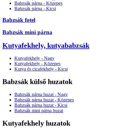
Babzsák párna - Közepes
Babzsák párna - Kicsi
Babzsák fotel
Babzsák mini párna
Kutyafekhely, kutyababzsák
Kutyafekhely - Nagy
Kutyafekhely - Közepes
Kutya és cicafekhely - Kicsi
Babzsák külső huzatok
Babzsák párna huzat - Nagy
Babzsák párna huzat - Közepes
Babzsák párna huzat - Kicsi
Babzsák mini párna huzat
Kutyafekhely huzatok