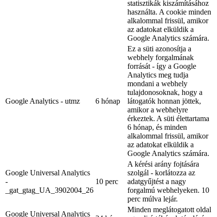
statisztikák kiszámításához
használta. A cookie minden
alkalommal frissül, amikor
az adatokat elküldik a
Google Analytics számára.
Ez a süti azonosítja a
webhely forgalmának
forrását - így a Google
Analytics meg tudja
mondani a webhely
tulajdonosoknak, hogy a
Google Analytics - utmz
6 hónap
látogatók honnan jöttek,
amikor a webhelyre
érkeztek. A süti élettartama
6 hónap, és minden
alkalommal frissül, amikor
az adatokat elküldik a
Google Analytics számára.
A kérési arány fojtására
Google Universal Analytics
szolgál - korlátozza az
-
10 perc
adatgyűjtést a nagy
_gat_gtag_UA_3902004_26
forgalmú webhelyeken. 10
perc múlva lejár.
Minden meglátogatott oldal
Google Universal Analytics