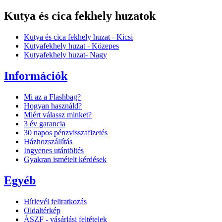
Kutya és cica fekhely huzatok
Kutya és cica fekhely huzat - Kicsi
Kutyafekhely huzat - Közepes
Kutyafekhely huzat- Nagy
Információk
Mi az a Flashbag?
Hogyan használd?
Miért válassz minket?
3 év garancia
30 napos pénzvisszafizetés
Házhozszállítás
Ingyenes utántöltés
Gyakran ismételt kérdések
Egyéb
Hírlevél feliratkozás
Oldaltérkép
ÁSZF - vásárlási feltételek