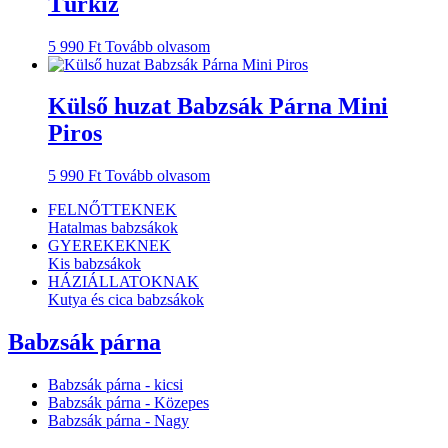
Türkiz
5 990
Ft
Tovább olvasom
Külső huzat Babzsák Párna Mini
Piros
5 990
Ft
Tovább olvasom
FELNŐTTEKNEK
Hatalmas babzsákok
GYEREKEKNEK
Kis babzsákok
HÁZIÁLLATOKNAK
Kutya és cica babzsákok
Babzsák párna
Babzsák párna - kicsi
Babzsák párna - Közepes
Babzsák párna - Nagy