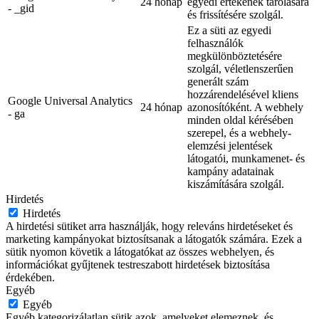
24 hónap
egyedi értékének tárolására
- _gid
és frissítésére szolgál.
Ez a süti az egyedi
felhasználók
megkülönböztetésére
szolgál, véletlenszerűen
generált szám
hozzárendelésével kliens
Google Universal Analytics
24 hónap
azonosítóként. A webhely
- ga
minden oldal kérésében
szerepel, és a webhely-
elemzési jelentések
látogatói, munkamenet- és
kampány adatainak
kiszámítására szolgál.
Hirdetés
Hirdetés
A hirdetési sütiket arra használják, hogy releváns hirdetéseket és
marketing kampányokat biztosítsanak a látogatók számára. Ezek a
sütik nyomon követik a látogatókat az összes webhelyen, és
információkat gyűjtenek testreszabott hirdetések biztosítása
érdekében.
Egyéb
Egyéb
Egyéb kategorizálatlan sütik azok, amelyeket elemeznek, és