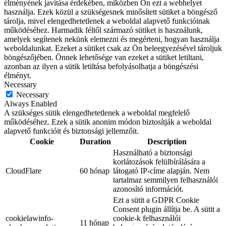
élményének javítása érdekében, miközben Ön ezt a webhelyet
használja. Ezek közül a szükségesnek minősített sütiket a böngésző
tárolja, mivel elengedhetetlenek a weboldal alapvető funkcióinak
működéséhez. Harmadik féltől származó sütiket is használunk,
amelyek segítenek nekünk elemezni és megérteni, hogyan használja
weboldalunkat. Ezeket a sütiket csak az Ön beleegyezésével tároljuk
böngészőjében. Önnek lehetősége van ezeket a sütiket letiltani,
azonban az ilyen a sütik letiltása befolyásolhatja a böngészési
élményt.
Necessary
Necessary
Always Enabled
A szükséges sütik elengedhetetlenek a weboldal megfelelő
működéséhez. Ezek a sütik anonim módon biztosítják a weboldal
alapvető funkcióit és biztonsági jellemzőit.
Cookie
Duration
Description
Használható a biztonsági
korlátozások felülbírálására a
CloudFlare
60 hónap
látogató IP-címe alapján. Nem
tartalmaz semmilyen felhasználói
azonosító információt.
Ezt a sütit a GDPR Cookie
Consent plugin állítja be. A sütit a
cookielawinfo-
cookie-k felhasználói
11 hónap