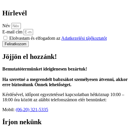
Hírlevél
Név
E-mail cím
Elolvastam és elfogadom az
Adatkezelési tájékoztatót
Feliratkozom
Jöjjön el hozzánk!
Bemutatótermünket ideiglenesen bezártuk!
Ha szeretné a megrendelt babzsákot személyesen átvenni, akkor
erre biztosítunk Önnek lehetőséget.
Kérdésével, időpont egyeztetéssel kapcsolatban hétköznap 10:00 –
18:00 óra között az alábbi telefonszámon elér bennünket:
Mobil:
(06-20) 321-5335
Írjon nekünk