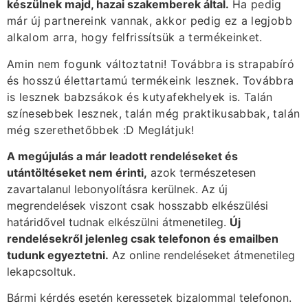
készülnek majd, hazai szakemberek által.
Ha pedig
már új partnereink vannak, akkor pedig ez a legjobb
alkalom arra, hogy felfrissítsük a termékeinket.
Amin nem fogunk változtatni! Továbbra is strapabíró
és hosszú élettartamú termékeink lesznek. Továbbra
is lesznek babzsákok és kutyafekhelyek is. Talán
színesebbek lesznek, talán még praktikusabbak, talán
még szerethetőbbek :D Meglátjuk!
A megújulás a már leadott rendeléseket és
utántöltéseket nem érinti,
azok természetesen
zavartalanul lebonyolításra kerülnek. Az új
megrendelések viszont csak hosszabb elkészülési
határidővel tudnak elkészülni átmenetileg.
Új
rendelésekről jelenleg csak telefonon és emailben
tudunk egyeztetni.
Az online rendeléseket átmenetileg
lekapcsoltuk.
Bármi kérdés esetén keressetek bizalommal telefonon.