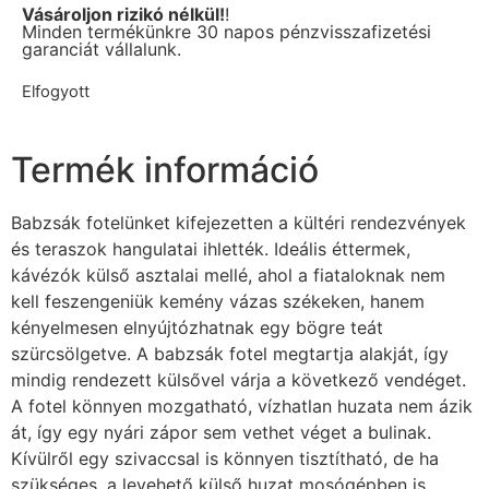
Vásároljon rizikó nélkül!
!
Minden termékünkre 30 napos pénzvisszafizetési
garanciát vállalunk.
Elfogyott
Termék információ
Babzsák fotelünket kifejezetten a kültéri rendezvények
és teraszok hangulatai ihlették. Ideális éttermek,
kávézók külső asztalai mellé, ahol a fiataloknak nem
kell feszengeniük kemény vázas székeken, hanem
kényelmesen elnyújtózhatnak egy bögre teát
szürcsölgetve. A babzsák fotel megtartja alakját, így
mindig rendezett külsővel várja a következő vendéget.
A fotel könnyen mozgatható, vízhatlan huzata nem ázik
át, így egy nyári zápor sem vethet véget a bulinak.
Kívülről egy szivaccsal is könnyen tisztítható, de ha
szükséges, a levehető külső huzat mosógépben is