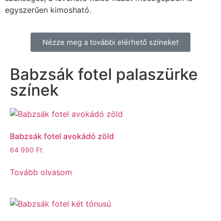
egyszerűen kimosható.
Nézze meg a további elérhető színeket
Babzsák fotel palaszürke
színek
Babzsák fotel avokádó zöld
64 990
Ft
Tovább olvasom