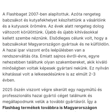
A Flashbaget 2007-ben alapítottuk. Azóta rengeteg
babzsákot és kutyafekhelyet készítettünk a vásárlóink
és a kutyusok örömére. Az évek alatt rengeteg dolog
változott körülöttünk. Újabb és újabb kihívásokkal
kellett szembe néznünk. Elsődleges célunk volt, hogy a
babzsákokat Magyarországon gyártsuk és ne külföldön.
A hazai ipar viszont erős leépülésben van a
rendszerváltás óta. Emiatt sajnos évről-évre, egyre
nehezebben találtunk olyan szakembereket, akik kiváló
minőségben voltak képesek gyártani nekünk. Ez nyilván
kihatással volt a lelkesedésünkre is az elmúlt 2-3
évben.
2025 őszén viszont végre sikerült egy nagymúltú és
professzionális hazai gyártó céget találnunk és
megállapodnunk velük a további gyártásról. Így a
Flashbag termékek továbbra is Magyarországon