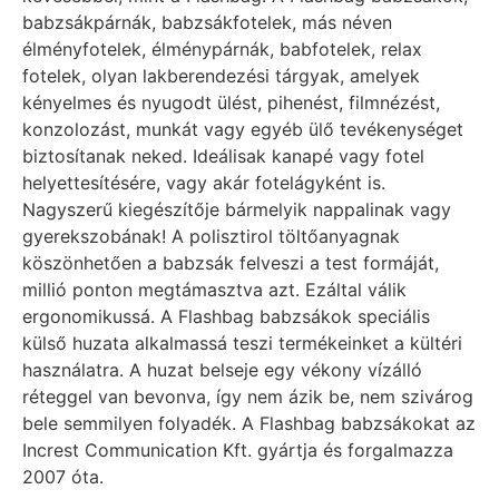
babzsákpárnák, babzsákfotelek, más néven
élményfotelek, élménypárnák, babfotelek, relax
fotelek, olyan lakberendezési tárgyak, amelyek
kényelmes és nyugodt ülést, pihenést, filmnézést,
konzolozást, munkát vagy egyéb ülő tevékenységet
biztosítanak neked. Ideálisak kanapé vagy fotel
helyettesítésére, vagy akár fotelágyként is.
Nagyszerű kiegészítője bármelyik nappalinak vagy
gyerekszobának! A polisztirol töltőanyagnak
köszönhetően a babzsák felveszi a test formáját,
millió ponton megtámasztva azt. Ezáltal válik
ergonomikussá. A Flashbag babzsákok speciális
külső huzata alkalmassá teszi termékeinket a kültéri
használatra. A huzat belseje egy vékony vízálló
réteggel van bevonva, így nem ázik be, nem szivárog
bele semmilyen folyadék. A Flashbag babzsákokat az
Increst Communication Kft. gyártja és forgalmazza
2007 óta.