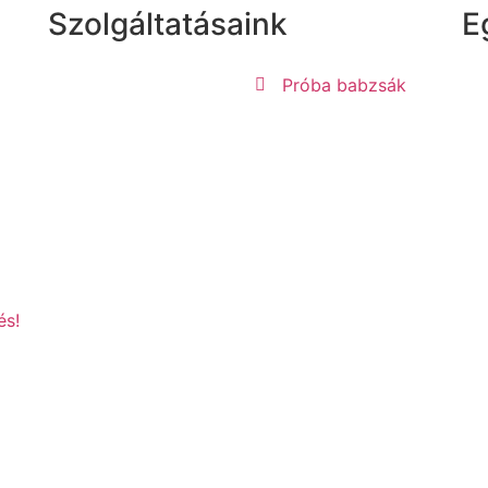
Szolgáltatásaink
E
Próba babzsák
és!