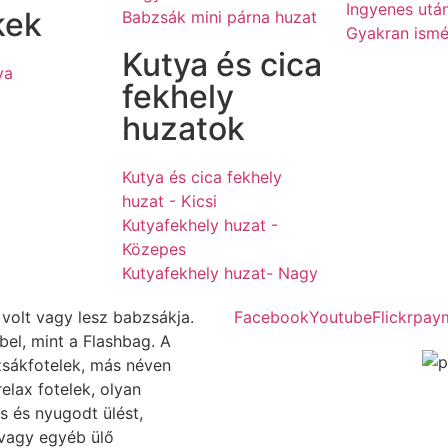
Ingyenes után
kek
Babzsák mini párna huzat
Gyakran ismé
Kutya és cica
ya
fekhely
huzatok
Kutya és cica fekhely
huzat - Kicsi
Kutyafekhely huzat -
Közepes
Kutyafekhely huzat- Nagy
volt vagy lesz babzsákja.
Facebook
Youtube
Flickr
pay
el, mint a Flashbag. A
sákfotelek, más néven
elax fotelek, olyan
 és nyugodt ülést,
 vagy egyéb ülő