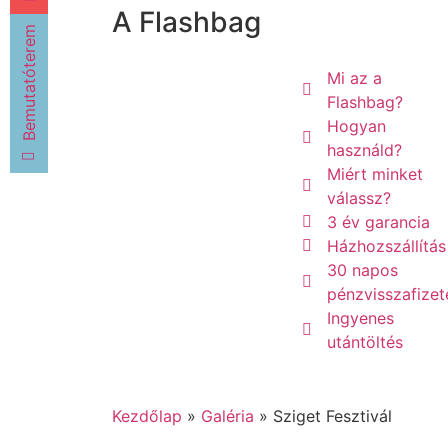
A Flashbag
Bemutatóterem
Mi az a
Flashbag?
Hogyan
használd?
Miért minket
válassz?
3 év garancia
Házhozszállítás
30 napos
pénzvisszafizet
Ingyenes
utántöltés
Kezdőlap
»
Galéria
»
Sziget Fesztivál