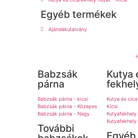
Egyéb termékek
Ajándékutalvány
Babzsák
Kutya 
párna
fekhel
Babzsák párna - kicsi
Kutya és cica
Babzsák párna - Közepes
Kicsi
Babzsák párna - Nagy
Kutyafekhely
Kutyafekhely
További
Egyéb