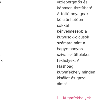
k.
vízlepergetős és
könnyen tisztítható.
A töltő anyagnak
köszönhetően
sokkal
kényelmesebb a
kutyusok-cicusok
számára mint a
hagyományos
k
szivacs-töltelékes
ok
fekhelyek. A
Flashbag
kutyafekhely minden
kisállat és gazdi
álma!
Kutyafekhelyek