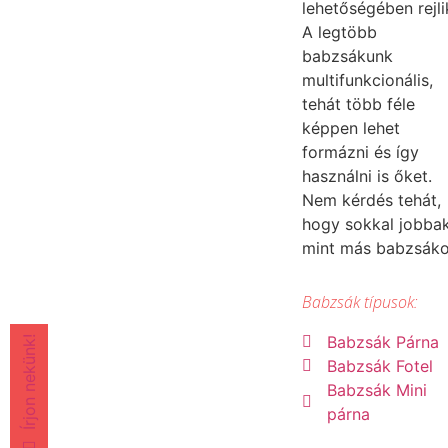
lehetőségében rejli
A legtöbb
babzsákunk
multifunkcionális,
tehát több féle
képpen lehet
formázni és így
használni is őket.
Nem kérdés tehát,
hogy sokkal jobba
mint más babzsák
Babzsák típusok:
Babzsák Párna
Írjon nekünk!
Babzsák Fotel
Babzsák Mini
párna