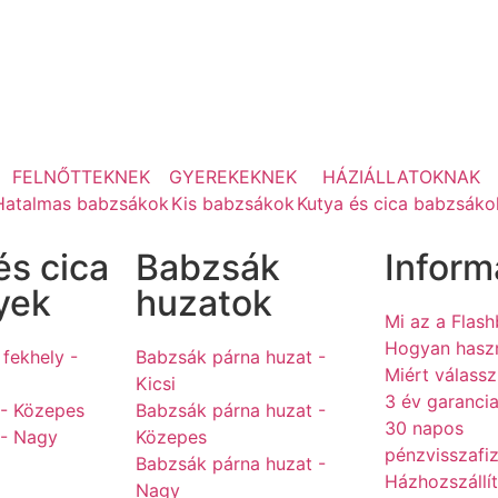
FELNŐTTEKNEK
GYEREKEKNEK
HÁZIÁLLATOKNAK
Hatalmas babzsákok
Kis babzsákok
Kutya és cica babzsáko
és cica
Babzsák
Inform
yek
huzatok
Mi az a Flas
Hogyan hasz
 fekhely -
Babzsák párna huzat -
Miért válass
Kicsi
3 év garanci
 - Közepes
Babzsák párna huzat -
30 napos
 - Nagy
Közepes
pénzvisszafi
Babzsák párna huzat -
Házhozszállí
Nagy