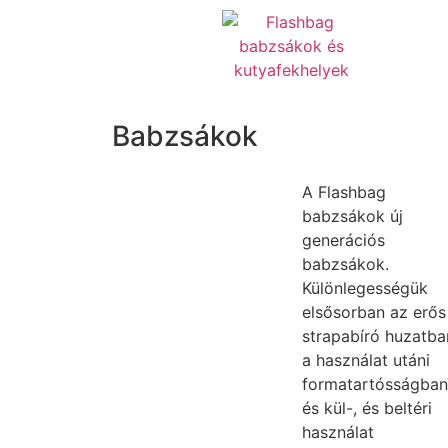
Babzsákok
A Flashbag
babzsákok új
generációs
babzsákok.
Különlegességük
elsősorban az erős
strapabíró huzatba
a használat utáni
formatartósságban
és kül-, és beltéri
használat