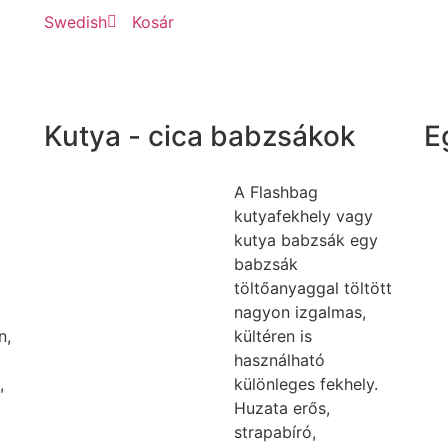
Swedish
Kosár
Kutya - cica babzsákok
E
A Flashbag
kutyafekhely vagy
kutya babzsák egy
babzsák
töltőanyaggal töltött
nagyon izgalmas,
n,
kültéren is
használható
,
különleges fekhely.
Huzata erős,
strapabíró,