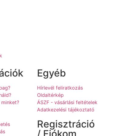
k
ációk
Egyéb
hbag?
Hírlevél feliratkozás
náld?
Oldaltérkép
z minket?
ÁSZF - vásárlási feltételek
a
Adatkezelési tájékoztató
Regisztráció
zetés
/ Fiókom
tás