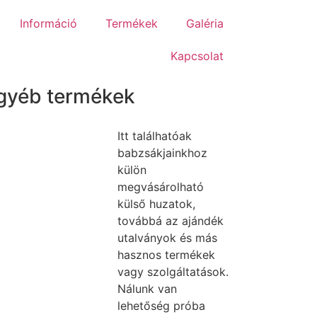
Információ
Termékek
Galéria
Kapcsolat
gyéb termékek
Itt találhatóak
babzsákjainkhoz
külön
megvásárolható
külső huzatok,
továbbá az ajándék
utalványok és más
hasznos termékek
vagy szolgáltatások.
Nálunk van
lehetőség próba