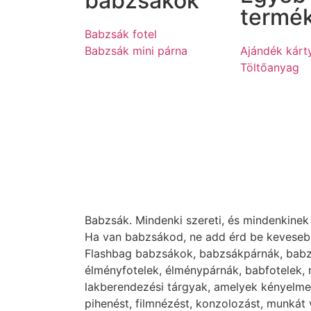
babzsákok
termé
Babzsák fotel
Babzsák mini párna
Ajándék kárt
Töltőanyag
Babzsák. Mindenki szereti, és mindenkinek 
Ha van babzsákod, ne add érd be kevesebb
Flashbag babzsákok, babzsákpárnák, babz
élményfotelek, élménypárnák, babfotelek, r
lakberendezési tárgyak, amelyek kényelmes
pihenést, filmnézést, konzolozást, munkát