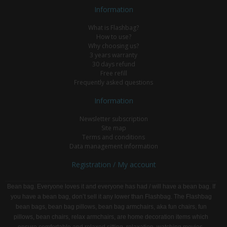
Information
What is Flashbag?
How to use?
Why choosing us?
3 years warranty
30 days refund
Free refill
Frequently asked questions
Information
Newsletter subscription
Site map
Terms and conditions
Data management information
Registration / My account
Bean bag. Everyone loves it and everyone has had / will have a bean bag. If
you have a bean bag, don’t sell it any lower than Flashbag. The Flashbag
bean bags, bean bag pillows, bean bag armchairs, aka fun chairs, fun
pillows, bean chairs, relax armchairs, are home decoration items which
ensure comfortable and relaxed sitting, relaxation, watching movies,