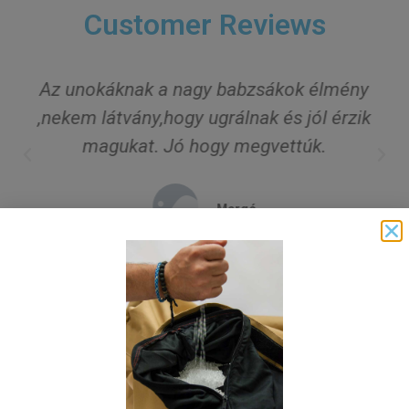
Customer Reviews
Az unokáknak a nagy babzsákok élmény
,nekem látvány,hogy ugrálnak és jól érzik
magukat. Jó hogy megvettúk.
Margó
Thank you for choosing us