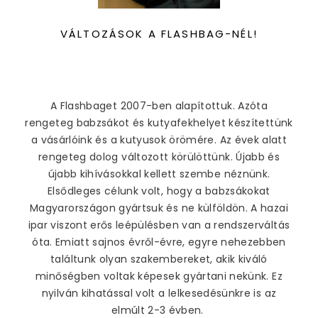
VÁLTOZÁSOK A FLASHBAG-NÉL!
A Flashbaget 2007-ben alapítottuk. Azóta
rengeteg babzsákot és kutyafekhelyet készítettünk
a vásárlóink és a kutyusok örömére. Az évek alatt
rengeteg dolog változott körülöttünk. Újabb és
újabb kihívásokkal kellett szembe néznünk.
Elsődleges célunk volt, hogy a babzsákokat
Magyarországon gyártsuk és ne külföldön. A hazai
ipar viszont erős leépülésben van a rendszerváltás
óta. Emiatt sajnos évről-évre, egyre nehezebben
találtunk olyan szakembereket, akik kiváló
minőségben voltak képesek gyártani nekünk. Ez
nyilván kihatással volt a lelkesedésünkre is az
Kedves Látogató!
elmúlt 2-3 évben.
Tájékoztatjuk, hogy a honlapon a felhasználói élmény