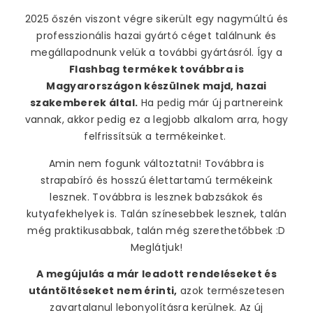
fokozásának érdekében sütiket alkalmazunk. A
2025 őszén viszont végre sikerült egy nagymúltú és
honlapunk használatához szükséges, hogy
tájékoztatásunkat tudomásul vegye és elfogadja a
professzionális hazai gyártó céget találnunk és
sütik használatát. Köszönjük!
megállapodnunk velük a további gyártásról. Így a
Flashbag termékek továbbra is
Süti beállítások
Elfogadom
Magyarországon készülnek majd, hazai
szakemberek által.
Ha pedig már új partnereink
vannak, akkor pedig ez a legjobb alkalom arra, hogy
felfrissítsük a termékeinket.
Amin nem fogunk változtatni! Továbbra is
strapabíró és hosszú élettartamú termékeink
lesznek. Továbbra is lesznek babzsákok és
kutyafekhelyek is. Talán színesebbek lesznek, talán
még praktikusabbak, talán még szerethetőbbek :D
Meglátjuk!
A megújulás a már leadott rendeléseket és
utántöltéseket nem érinti,
azok természetesen
zavartalanul lebonyolításra kerülnek. Az új