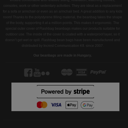
consoles, work or other sedentary activities. They are ideal as a replacement
for a sofa or armchair or even as an armchair bed. A great addition to any kids
room! Thanks to the polystyrene filling material, the beanbag takes the shape
of the body, supporting it at a million points. This makes it ergonomic. The
special outer cover of Flashbag beanbags makes our products suitable for
outdoor use. The inside of the cover is coated with a waterproof layer, so it
doesn’t get wet or spill. Flashbag bean bags have been manufactured and
distributed by Increst Communication Kft. since 2007.
Our beanbags are made in Hungary.